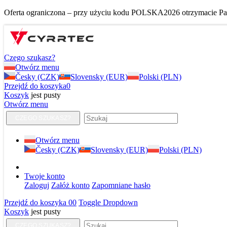
Oferta ograniczona – przy użyciu kodu POLSKA2026 otrzymacie Pańs
Czego szukasz?
Otwórz menu
Česky (CZK)
Slovensky (EUR)
Polski (PLN)
Przejdź do koszyka
0
Koszyk
jest pusty
Otwórz menu
CZEGO SZUKASZ?
Otwórz menu
Česky (CZK)
Slovensky (EUR)
Polski (PLN)
Twoje konto
Zaloguj
Załóż konto
Zapomniane hasło
Przejdź do koszyka
0
0
Toggle Dropdown
Koszyk
jest pusty
CZEGO SZUKASZ?