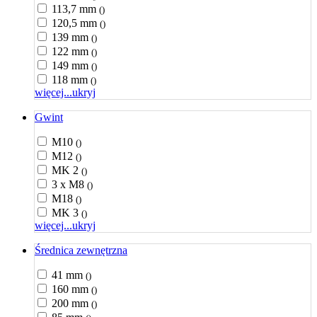
113,7 mm
()
120,5 mm
()
139 mm
()
122 mm
()
149 mm
()
118 mm
()
więcej...
ukryj
Gwint
M10
()
M12
()
MK 2
()
3 x M8
()
M18
()
MK 3
()
więcej...
ukryj
Średnica zewnętrzna
41 mm
()
160 mm
()
200 mm
()