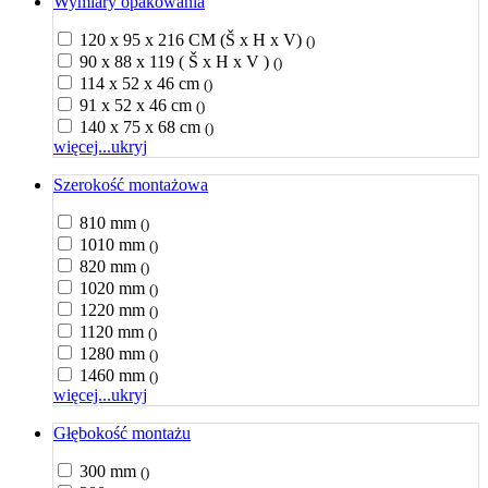
Wymiary opakowania
120 x 95 x 216 CM (Š x H x V)
()
90 x 88 x 119 ( Š x H x V )
()
114 x 52 x 46 cm
()
91 x 52 x 46 cm
()
140 x 75 x 68 cm
()
więcej...
ukryj
Szerokość montażowa
810 mm
()
1010 mm
()
820 mm
()
1020 mm
()
1220 mm
()
1120 mm
()
1280 mm
()
1460 mm
()
więcej...
ukryj
Głębokość montażu
300 mm
()