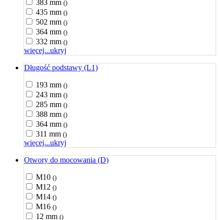
383 mm
()
435 mm
()
502 mm
()
364 mm
()
332 mm
()
więcej...
ukryj
Długość podstawy (L1)
193 mm
()
243 mm
()
285 mm
()
388 mm
()
364 mm
()
311 mm
()
więcej...
ukryj
Otwory do mocowania (D)
M10
()
M12
()
M14
()
M16
()
12 mm
()