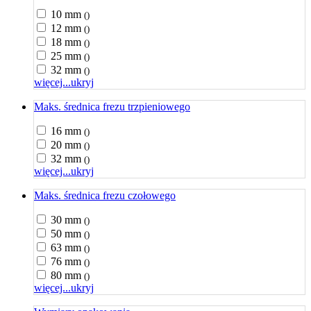
10 mm
()
12 mm
()
18 mm
()
25 mm
()
32 mm
()
więcej...
ukryj
Maks. średnica frezu trzpieniowego
16 mm
()
20 mm
()
32 mm
()
więcej...
ukryj
Maks. średnica frezu czołowego
30 mm
()
50 mm
()
63 mm
()
76 mm
()
80 mm
()
więcej...
ukryj