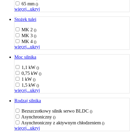
65 mm
()
więcej...
ukryj
Stożek tulei
MK 2
()
MK 3
()
MK 4
()
więcej...
ukryj
Moc silnika
1,1 kW
()
0,75 kW
()
1 kW
()
1,5 kW
()
więcej...
ukryj
Rodzaj silnika
Bezszczotkowy silnik serwo BLDC
()
Asynchroniczny
()
Asynchroniczny z aktywnym chłodzeniem
()
więcej...
ukryj