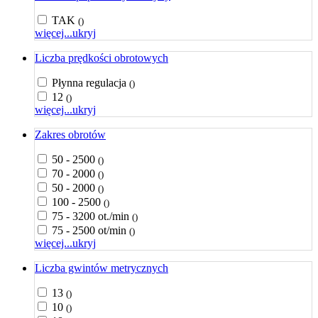
TAK
()
więcej...
ukryj
Liczba prędkości obrotowych
Płynna regulacja
()
12
()
więcej...
ukryj
Zakres obrotów
50 - 2500
()
70 - 2000
()
50 - 2000
()
100 - 2500
()
75 - 3200 ot./min
()
75 - 2500 ot/min
()
więcej...
ukryj
Liczba gwintów metrycznych
13
()
10
()