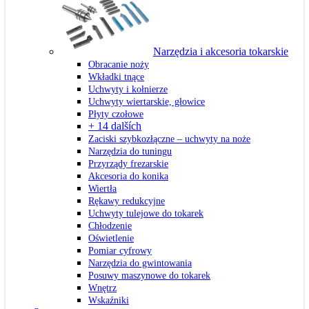
Narzędzia i akcesoria tokarskie
Obracanie noży
Wkładki tnące
Uchwyty i kołnierze
Uchwyty wiertarskie, głowice
Płyty czołowe
+ 14 dalších
Zaciski szybkozłączne – uchwyty na noże
Narzędzia do tuningu
Przyrządy frezarskie
Akcesoria do konika
Wiertła
Rękawy redukcyjne
Uchwyty tulejowe do tokarek
Chłodzenie
Oświetlenie
Pomiar cyfrowy
Narzędzia do gwintowania
Posuwy maszynowe do tokarek
Wnętrz
Wskaźniki