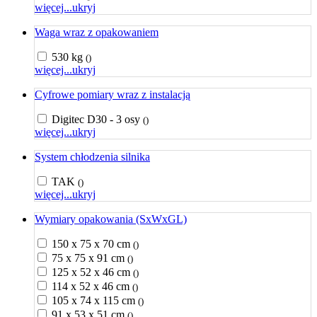
więcej...
ukryj
Waga wraz z opakowaniem
530 kg
()
więcej...
ukryj
Cyfrowe pomiary wraz z instalacją
Digitec D30 - 3 osy
()
więcej...
ukryj
System chłodzenia silnika
TAK
()
więcej...
ukryj
Wymiary opakowania (SxWxGL)
150 x 75 x 70 cm
()
75 x 75 x 91 cm
()
125 x 52 x 46 cm
()
114 x 52 x 46 cm
()
105 x 74 x 115 cm
()
91 x 53 x 51 cm
()