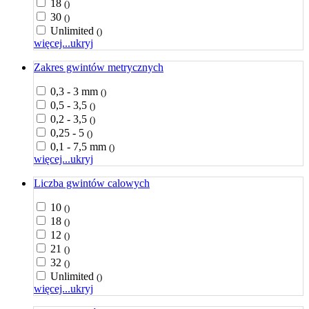
18
()
30
()
Unlimited
()
więcej...
ukryj
Zakres gwintów metrycznych
0,3 - 3 mm
()
0,5 - 3,5
()
0,2 - 3,5
()
0,25 - 5
()
0,1 - 7,5 mm
()
więcej...
ukryj
Liczba gwintów calowych
10
()
18
()
12
()
21
()
32
()
Unlimited
()
więcej...
ukryj