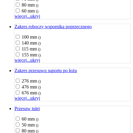
80 mm
()
60 mm
()
więcej...
ukryj
Zakres roboczy wspornika poprzecznego
100 mm
()
140 mm
()
115 mm
()
155 mm
()
więcej...
ukryj
Zakres przesuwu suportu po łożu
276 mm
()
476 mm
()
676 mm
()
więcej...
ukryj
Przesuw tulei
60 mm
()
50 mm
()
80 mm
()