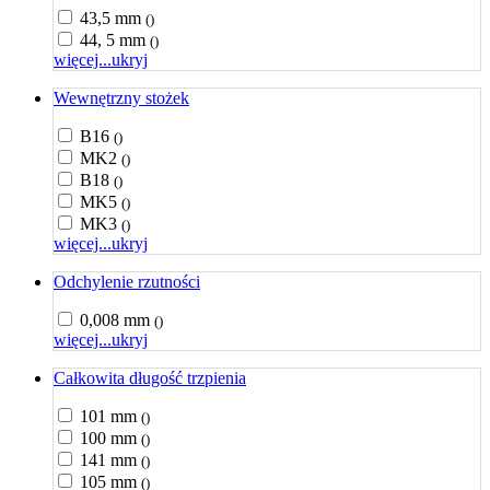
43,5 mm
()
44, 5 mm
()
więcej...
ukryj
Wewnętrzny stożek
B16
()
MK2
()
B18
()
MK5
()
MK3
()
więcej...
ukryj
Odchylenie rzutności
0,008 mm
()
więcej...
ukryj
Całkowita długość trzpienia
101 mm
()
100 mm
()
141 mm
()
105 mm
()