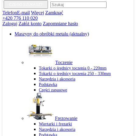
CZEGO SZUKASZ?
Telefon
E-mail
Więcej
Zamknąć
+420 776 110 020
Zaloguj
Załóż konto
Zapomniane hasło
Maszyny do obróbki metalu
(aktualny)
Toczenie
Tokarki o średnicy toczenia 0 - 220mm
Tokarki o średnicy toczenia 250 - 330mm
Narzędzia i akcesoria
Podstawka
Części zapasowe
Frezowanie
Wiertarki i frezarki
Narzędzia i akcesoria
Podstawka