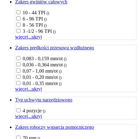
Zakres gwintów calowych
10 - 44 TPI
()
6 - 96 TPI
()
8 - 56 TPI
()
3 -1/2 - 96 TPI
()
więcej...
ukryj
Zakres prędkości przesuwu wzdłużnego
0,083 - 0,159 mm/ot
()
0,036 - 0,364 mm/ot
()
0,07 - 1,00 mm/ot
()
0,01 - 0,20 mm/ot
()
0,01 - 0,35 mm/ot
()
więcej...
ukryj
Typ uchwytu narzędziowego
4 pozycje
()
więcej...
ukryj
Zakres roboczy wsparcia pomocniczego
70 mm
()