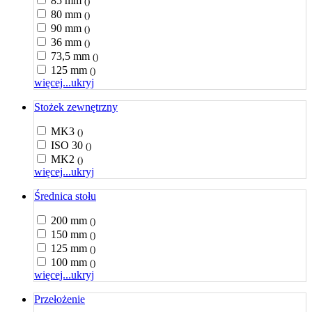
85 mm
()
80 mm
()
90 mm
()
36 mm
()
73,5 mm
()
125 mm
()
więcej...
ukryj
Stożek zewnętrzny
MK3
()
ISO 30
()
MK2
()
więcej...
ukryj
Średnica stołu
200 mm
()
150 mm
()
125 mm
()
100 mm
()
więcej...
ukryj
Przełożenie