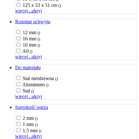
125 x 53 x 51 cm
()
więcej...
ukryj
Rozmiar uchwytu
12 mm
()
16 mm
()
10 mm
()
A0
()
więcej...
ukryj
Do materiału
Stal nierdzewna
()
Aluminium
()
Stal
()
więcej...
ukryj
Szerokość ostrza
2 mm
()
1 mm
()
1,5 mm
()
więcej...
ukryj