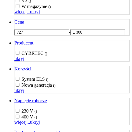
V3
()
W magazynie
()
więcej...
ukryj
Cena
-
Producent
CYRRTEC
()
ukryj
Korzyści
System ELS
()
Nowa generacja
()
ukryj
Napięcie robocze
230 V
()
400 V
()
więcej...
ukryj