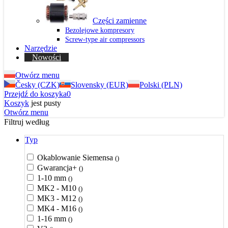
Części zamienne
Bezolejowe kompresory
Screw-type air compressors
Narzędzie
Nowości
Otwórz menu
Česky (CZK)
Slovensky (EUR)
Polski (PLN)
Przejdź do koszyka
0
Koszyk
jest pusty
Otwórz menu
Filtruj według
Typ
Okablowanie Siemensa
()
Gwarancja+
()
1-10 mm
()
MK2 - M10
()
MK3 - M12
()
MK4 - M16
()
1-16 mm
()