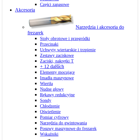
Części zapasowe
Akcesoria
Narzędzia i akcesoria do
frezarek
Stoły obrotowe i przegródki
Przecinaki
Uchwyty wiertarskie i trzpienie
Zestawy zaciskowe
Zaciski, nakrętki T
+ 12 dalších
Elementy mocujące
Imadła maszynowe
Wiertła
Nudne głowy
Rękawy redukcyjne
Sondy
Chłodzenie
Oświetlenie
Pomiar cyfrowy
Narzędzia do gwintowania
Posuwy maszynowe do frezarek
Wskaźniki