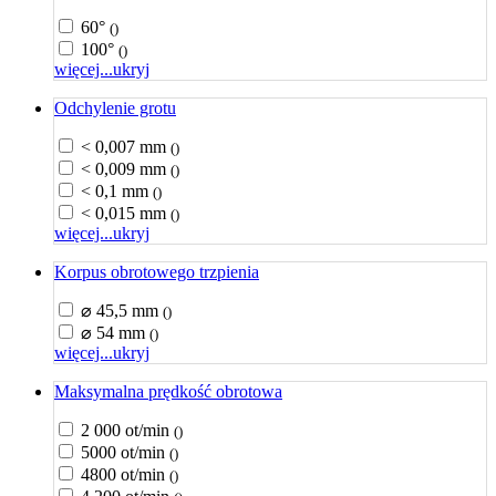
60°
()
100°
()
więcej...
ukryj
Odchylenie grotu
< 0,007 mm
()
< 0,009 mm
()
< 0,1 mm
()
< 0,015 mm
()
więcej...
ukryj
Korpus obrotowego trzpienia
⌀ 45,5 mm
()
⌀ 54 mm
()
więcej...
ukryj
Maksymalna prędkość obrotowa
2 000 ot/min
()
5000 ot/min
()
4800 ot/min
()