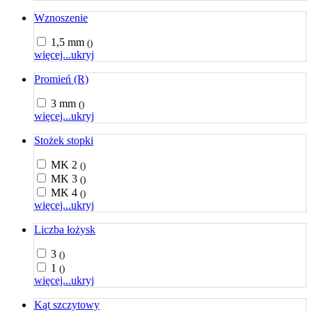
Wznoszenie
1,5 mm
()
więcej...
ukryj
Promień (R)
3 mm
()
więcej...
ukryj
Stożek stopki
MK 2
()
MK 3
()
MK 4
()
więcej...
ukryj
Liczba łożysk
3
()
1
()
więcej...
ukryj
Kąt szczytowy