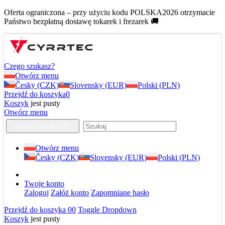
Oferta ograniczona – przy użyciu kodu POLSKA2026 otrzymacie
Państwo bezpłatną dostawę tokarek i frezarek 🚚
Czego szukasz?
Otwórz menu
Česky (CZK)
Slovensky (EUR)
Polski (PLN)
Przejdź do koszyka
0
Koszyk
jest pusty
Otwórz menu
CZEGO SZUKASZ?
Otwórz menu
Česky (CZK)
Slovensky (EUR)
Polski (PLN)
Twoje konto
Zaloguj
Załóż konto
Zapomniane hasło
Przejdź do koszyka
0
0
Toggle Dropdown
Koszyk
jest pusty