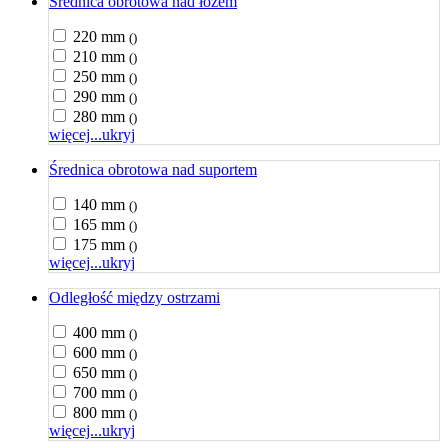
Średnica obrotowa nad łożem
220 mm
()
210 mm
()
250 mm
()
290 mm
()
280 mm
()
więcej...
ukryj
Średnica obrotowa nad suportem
140 mm
()
165 mm
()
175 mm
()
więcej...
ukryj
Odległość między ostrzami
400 mm
()
600 mm
()
650 mm
()
700 mm
()
800 mm
()
więcej...
ukryj