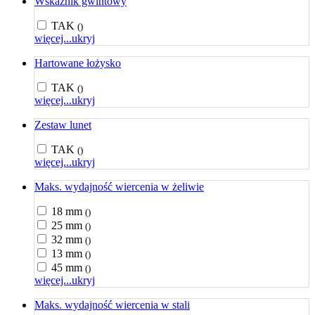
Wskaźnik gwintowy
TAK
()
więcej...
ukryj
Hartowane łożysko
TAK
()
więcej...
ukryj
Zestaw lunet
TAK
()
więcej...
ukryj
Maks. wydajność wiercenia w żeliwie
18 mm
()
25 mm
()
32 mm
()
13 mm
()
45 mm
()
więcej...
ukryj
Maks. wydajność wiercenia w stali