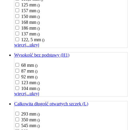
125 mm
()
157 mm
()
150 mm
()
168 mm
()
186 mm
()
137 mm
()
122, 5 mm
()
więcej...
ukryj
Wysokość bez podstawy (H1)
68 mm
()
87 mm
()
92 mm
()
123 mm
()
104 mm
()
więcej...
ukryj
Całkowita długość otwartych szczęk (L)
293 mm
()
350 mm
()
545 mm
()