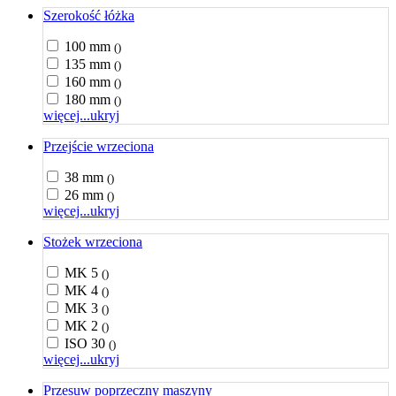
Szerokość łóżka
100 mm
()
135 mm
()
160 mm
()
180 mm
()
więcej...
ukryj
Przejście wrzeciona
38 mm
()
26 mm
()
więcej...
ukryj
Stożek wrzeciona
MK 5
()
MK 4
()
MK 3
()
MK 2
()
ISO 30
()
więcej...
ukryj
Przesuw poprzeczny maszyny