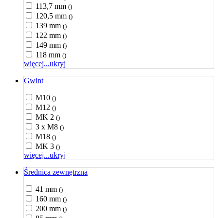
113,7 mm
()
120,5 mm
()
139 mm
()
122 mm
()
149 mm
()
118 mm
()
więcej...
ukryj
Gwint
M10
()
M12
()
MK 2
()
3 x M8
()
M18
()
MK 3
()
więcej...
ukryj
Średnica zewnętrzna
41 mm
()
160 mm
()
200 mm
()