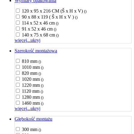
Wymiary opakowania
120 x 95 x 216 CM (Š x H x V)
()
90 x 88 x 119 ( Š x H x V )
()
114 x 52 x 46 cm
()
91 x 52 x 46 cm
()
140 x 75 x 68 cm
()
więcej...
ukryj
Szerokość montażowa
810 mm
()
1010 mm
()
820 mm
()
1020 mm
()
1220 mm
()
1120 mm
()
1280 mm
()
1460 mm
()
więcej...
ukryj
Głębokość montażu
300 mm
()