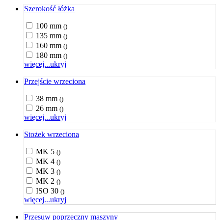
Szerokość łóżka
100 mm
()
135 mm
()
160 mm
()
180 mm
()
więcej...
ukryj
Przejście wrzeciona
38 mm
()
26 mm
()
więcej...
ukryj
Stożek wrzeciona
MK 5
()
MK 4
()
MK 3
()
MK 2
()
ISO 30
()
więcej...
ukryj
Przesuw poprzeczny maszyny