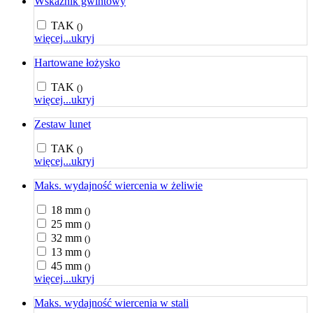
Wskaźnik gwintowy
TAK
()
więcej...
ukryj
Hartowane łożysko
TAK
()
więcej...
ukryj
Zestaw lunet
TAK
()
więcej...
ukryj
Maks. wydajność wiercenia w żeliwie
18 mm
()
25 mm
()
32 mm
()
13 mm
()
45 mm
()
więcej...
ukryj
Maks. wydajność wiercenia w stali