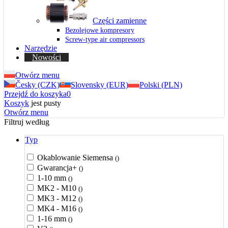
Części zamienne
Bezolejowe kompresory
Screw-type air compressors
Narzędzie
Nowości
Otwórz menu
Česky (CZK)
Slovensky (EUR)
Polski (PLN)
Przejdź do koszyka
0
Koszyk
jest pusty
Otwórz menu
Filtruj według
Typ
Okablowanie Siemensa
()
Gwarancja+
()
1-10 mm
()
MK2 - M10
()
MK3 - M12
()
MK4 - M16
()
1-16 mm
()