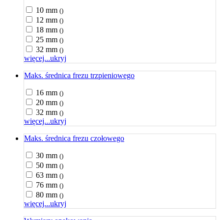
10 mm
()
12 mm
()
18 mm
()
25 mm
()
32 mm
()
więcej...
ukryj
Maks. średnica frezu trzpieniowego
16 mm
()
20 mm
()
32 mm
()
więcej...
ukryj
Maks. średnica frezu czołowego
30 mm
()
50 mm
()
63 mm
()
76 mm
()
80 mm
()
więcej...
ukryj