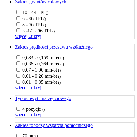
Zakres gwintów calowych
10 - 44 TPI
()
6 - 96 TPI
()
8 - 56 TPI
()
3 -1/2 - 96 TPI
()
więcej...
ukryj
Zakres prędkości przesuwu wzdłużnego
0,083 - 0,159 mm/ot
()
0,036 - 0,364 mm/ot
()
0,07 - 1,00 mm/ot
()
0,01 - 0,20 mm/ot
()
0,01 - 0,35 mm/ot
()
więcej...
ukryj
Typ uchwytu narzędziowego
4 pozycje
()
więcej...
ukryj
Zakres roboczy wsparcia pomocniczego
70 mm
()