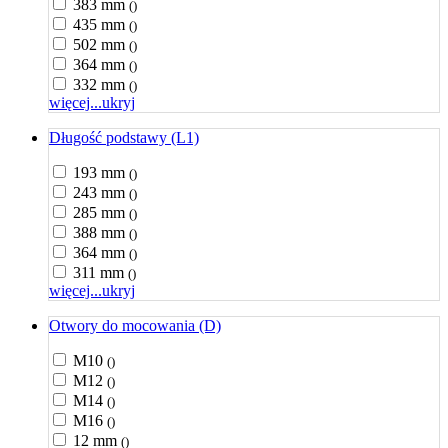
383 mm
()
435 mm
()
502 mm
()
364 mm
()
332 mm
()
więcej...
ukryj
Długość podstawy (L1)
193 mm
()
243 mm
()
285 mm
()
388 mm
()
364 mm
()
311 mm
()
więcej...
ukryj
Otwory do mocowania (D)
M10
()
M12
()
M14
()
M16
()
12 mm
()