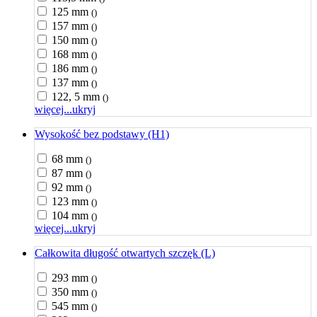
125 mm
()
157 mm
()
150 mm
()
168 mm
()
186 mm
()
137 mm
()
122, 5 mm
()
więcej...
ukryj
Wysokość bez podstawy (H1)
68 mm
()
87 mm
()
92 mm
()
123 mm
()
104 mm
()
więcej...
ukryj
Całkowita długość otwartych szczęk (L)
293 mm
()
350 mm
()
545 mm
()