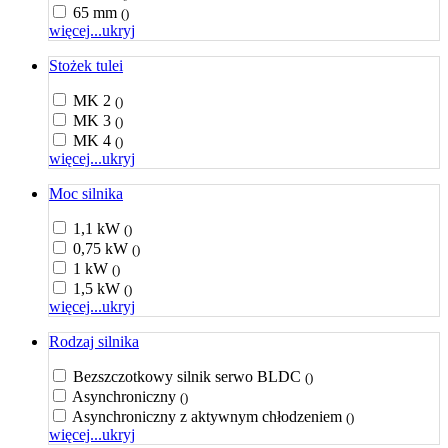
65 mm
()
więcej...
ukryj
Stożek tulei
MK 2
()
MK 3
()
MK 4
()
więcej...
ukryj
Moc silnika
1,1 kW
()
0,75 kW
()
1 kW
()
1,5 kW
()
więcej...
ukryj
Rodzaj silnika
Bezszczotkowy silnik serwo BLDC
()
Asynchroniczny
()
Asynchroniczny z aktywnym chłodzeniem
()
więcej...
ukryj