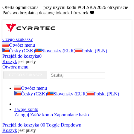
Oferta ograniczona – przy użyciu kodu POLSKA2026 otrzymacie
Państwo bezpłatną dostawę tokarek i frezarek 🚚
Czego szukasz?
Otwórz menu
Česky (CZK)
Slovensky (EUR)
Polski (PLN)
Przejdź do koszyka
0
Koszyk
jest pusty
Otwórz menu
CZEGO SZUKASZ?
Otwórz menu
Česky (CZK)
Slovensky (EUR)
Polski (PLN)
Twoje konto
Zaloguj
Załóż konto
Zapomniane hasło
Przejdź do koszyka
0
0
Toggle Dropdown
Koszyk
jest pusty