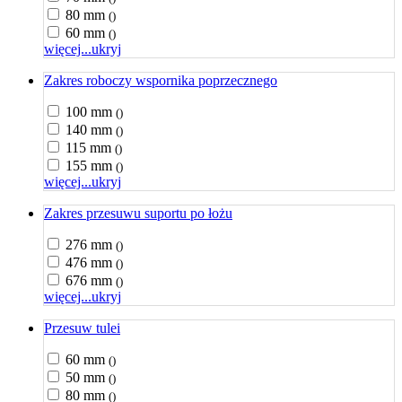
80 mm
()
60 mm
()
więcej...
ukryj
Zakres roboczy wspornika poprzecznego
100 mm
()
140 mm
()
115 mm
()
155 mm
()
więcej...
ukryj
Zakres przesuwu suportu po łożu
276 mm
()
476 mm
()
676 mm
()
więcej...
ukryj
Przesuw tulei
60 mm
()
50 mm
()
80 mm
()