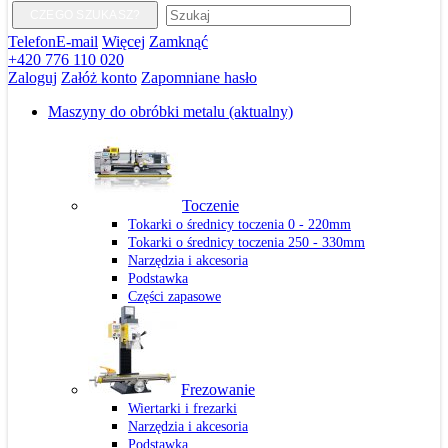
CZEGO SZUKASZ?
Telefon
E-mail
Więcej
Zamknąć
+420 776 110 020
Zaloguj
Załóż konto
Zapomniane hasło
Maszyny do obróbki metalu
(aktualny)
Toczenie
Tokarki o średnicy toczenia 0 - 220mm
Tokarki o średnicy toczenia 250 - 330mm
Narzędzia i akcesoria
Podstawka
Części zapasowe
Frezowanie
Wiertarki i frezarki
Narzędzia i akcesoria
Podstawka