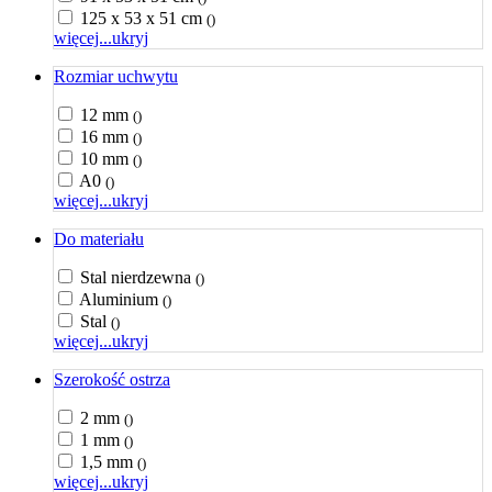
125 x 53 x 51 cm
()
więcej...
ukryj
Rozmiar uchwytu
12 mm
()
16 mm
()
10 mm
()
A0
()
więcej...
ukryj
Do materiału
Stal nierdzewna
()
Aluminium
()
Stal
()
więcej...
ukryj
Szerokość ostrza
2 mm
()
1 mm
()
1,5 mm
()
więcej...
ukryj