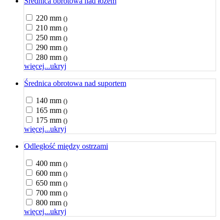
Średnica obrotowa nad łożem
220 mm
()
210 mm
()
250 mm
()
290 mm
()
280 mm
()
więcej...
ukryj
Średnica obrotowa nad suportem
140 mm
()
165 mm
()
175 mm
()
więcej...
ukryj
Odległość między ostrzami
400 mm
()
600 mm
()
650 mm
()
700 mm
()
800 mm
()
więcej...
ukryj