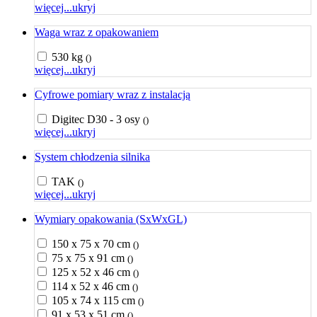
więcej...
ukryj
Waga wraz z opakowaniem
530 kg
()
więcej...
ukryj
Cyfrowe pomiary wraz z instalacją
Digitec D30 - 3 osy
()
więcej...
ukryj
System chłodzenia silnika
TAK
()
więcej...
ukryj
Wymiary opakowania (SxWxGL)
150 x 75 x 70 cm
()
75 x 75 x 91 cm
()
125 x 52 x 46 cm
()
114 x 52 x 46 cm
()
105 x 74 x 115 cm
()
91 x 53 x 51 cm
()