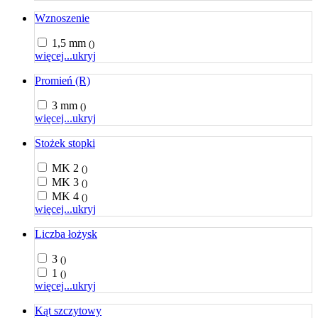
Wznoszenie
1,5 mm
()
więcej...
ukryj
Promień (R)
3 mm
()
więcej...
ukryj
Stożek stopki
MK 2
()
MK 3
()
MK 4
()
więcej...
ukryj
Liczba łożysk
3
()
1
()
więcej...
ukryj
Kąt szczytowy