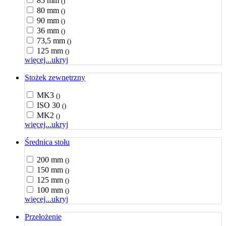
85 mm
()
80 mm
()
90 mm
()
36 mm
()
73,5 mm
()
125 mm
()
więcej...
ukryj
Stożek zewnętrzny
MK3
()
ISO 30
()
MK2
()
więcej...
ukryj
Średnica stołu
200 mm
()
150 mm
()
125 mm
()
100 mm
()
więcej...
ukryj
Przełożenie