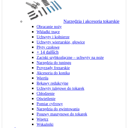
Narzędzia i akcesoria tokarskie
Obracanie noży
Wkładki tnące
Uchwyty i kołnierze
Uchwyty wiertarskie, głowice
Płyty czołowe
+ 14 dalších
Zaciski szybkozłączne – uchwyty na noże
Narzędzia do tuningu
Przyrządy frezarskie
Akcesoria do konika
Wiertła
Rękawy redukcyjne
Uchwyty tulejowe do tokarek
Chłodzenie
Oświetlenie
Pomiar cyfrowy
Narzędzia do gwintowania
Posuwy maszynowe do tokarek
Wnętrz
Wskaźniki