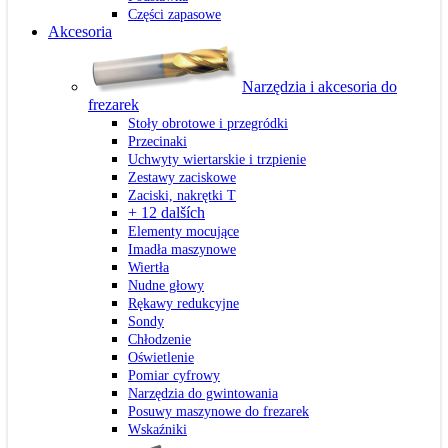
Części zapasowe
Akcesoria
Narzędzia i akcesoria do
frezarek
Stoły obrotowe i przegródki
Przecinaki
Uchwyty wiertarskie i trzpienie
Zestawy zaciskowe
Zaciski, nakrętki T
+ 12 dalších
Elementy mocujące
Imadła maszynowe
Wiertła
Nudne głowy
Rękawy redukcyjne
Sondy
Chłodzenie
Oświetlenie
Pomiar cyfrowy
Narzędzia do gwintowania
Posuwy maszynowe do frezarek
Wskaźniki