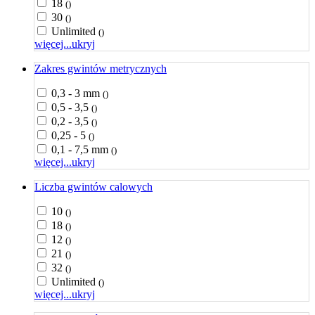
18
()
30
()
Unlimited
()
więcej...
ukryj
Zakres gwintów metrycznych
0,3 - 3 mm
()
0,5 - 3,5
()
0,2 - 3,5
()
0,25 - 5
()
0,1 - 7,5 mm
()
więcej...
ukryj
Liczba gwintów calowych
10
()
18
()
12
()
21
()
32
()
Unlimited
()
więcej...
ukryj