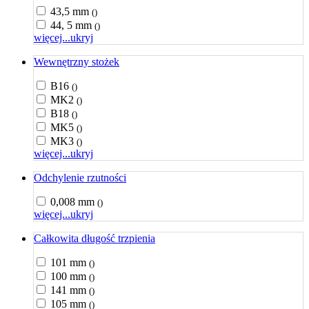
43,5 mm
()
44, 5 mm
()
więcej...
ukryj
Wewnętrzny stożek
B16
()
MK2
()
B18
()
MK5
()
MK3
()
więcej...
ukryj
Odchylenie rzutności
0,008 mm
()
więcej...
ukryj
Całkowita długość trzpienia
101 mm
()
100 mm
()
141 mm
()
105 mm
()