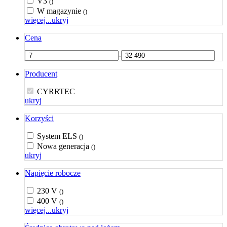
V3
()
W magazynie
()
więcej...
ukryj
Cena
-
Producent
CYRRTEC
ukryj
Korzyści
System ELS
()
Nowa generacja
()
ukryj
Napięcie robocze
230 V
()
400 V
()
więcej...
ukryj