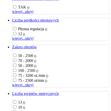
TAK
()
więcej...
ukryj
Liczba prędkości obrotowych
Płynna regulacja
()
12
()
więcej...
ukryj
Zakres obrotów
50 - 2500
()
70 - 2000
()
50 - 2000
()
100 - 2500
()
75 - 3200 ot./min
()
75 - 2500 ot/min
()
więcej...
ukryj
Liczba gwintów metrycznych
13
()
10
()