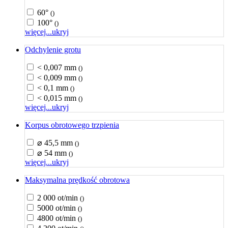
60°
()
100°
()
więcej...
ukryj
Odchylenie grotu
< 0,007 mm
()
< 0,009 mm
()
< 0,1 mm
()
< 0,015 mm
()
więcej...
ukryj
Korpus obrotowego trzpienia
⌀ 45,5 mm
()
⌀ 54 mm
()
więcej...
ukryj
Maksymalna prędkość obrotowa
2 000 ot/min
()
5000 ot/min
()
4800 ot/min
()