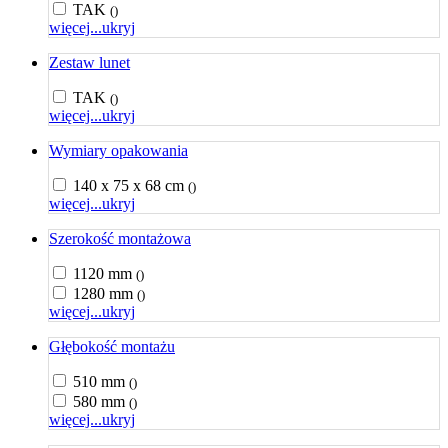
TAK
()
więcej...
ukryj
Zestaw lunet
TAK
()
więcej...
ukryj
Wymiary opakowania
140 x 75 x 68 cm
()
więcej...
ukryj
Szerokość montażowa
1120 mm
()
1280 mm
()
więcej...
ukryj
Głębokość montażu
510 mm
()
580 mm
()
więcej...
ukryj