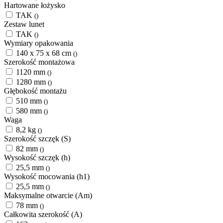
Hartowane łożysko
TAK
()
Zestaw lunet
TAK
()
Wymiary opakowania
140 x 75 x 68 cm
()
Szerokość montażowa
1120 mm
()
1280 mm
()
Głębokość montażu
510 mm
()
580 mm
()
Waga
8,2 kg
()
Szerokość szczęk (S)
82 mm
()
Wysokość szczęk (h)
25,5 mm
()
Wysokość mocowania (h1)
25,5 mm
()
Maksymalne otwarcie (Am)
78 mm
()
Całkowita szerokość (A)