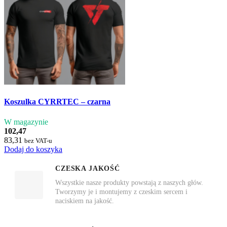
Koszulka CYRRTEC – czarna
W magazynie
102,47
83,31
bez VAT-u
Dodaj do koszyka
CZESKA JAKOŚĆ
Wszystkie nasze produkty powstają z naszych głów.
Tworzymy je i montujemy z czeskim sercem i
naciskiem na jakość.