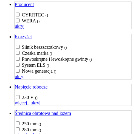
Producent
CYRRTEC
()
WERA
()
ukryj
Korzyści
Silnik bezszczotkowy
()
Czeska marka
()
Prawoskrętne i lewoskrętne gwinty
()
System ELS
()
Nowa generacja
()
ukryj
Napięcie robocze
230 V
()
więcej...
ukryj
Średnica obrotowa nad łożem
250 mm
()
280 mm
()