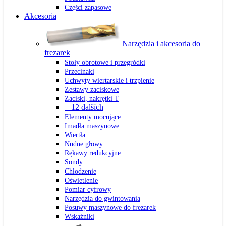
Części zapasowe
Akcesoria
Narzędzia i akcesoria do
frezarek
Stoły obrotowe i przegródki
Przecinaki
Uchwyty wiertarskie i trzpienie
Zestawy zaciskowe
Zaciski, nakrętki T
+ 12 dalších
Elementy mocujące
Imadła maszynowe
Wiertła
Nudne głowy
Rękawy redukcyjne
Sondy
Chłodzenie
Oświetlenie
Pomiar cyfrowy
Narzędzia do gwintowania
Posuwy maszynowe do frezarek
Wskaźniki