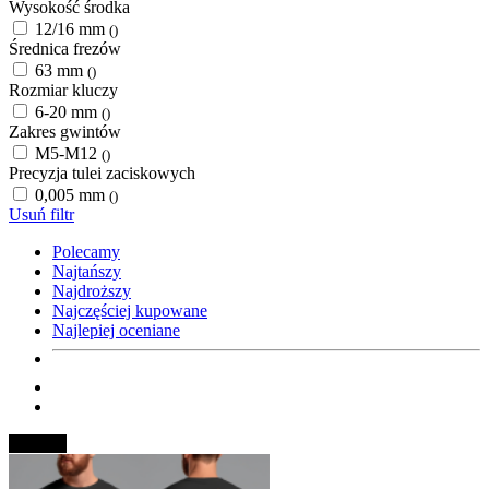
Wysokość środka
12/16 mm
()
Średnica frezów
63 mm
()
Rozmiar kluczy
6-20 mm
()
Zakres gwintów
M5-M12
()
Precyzja tulei zaciskowych
0,005 mm
()
Usuń filtr
Polecamy
Najtańszy
Najdroższy
Najczęściej kupowane
Najlepiej oceniane
Nowość