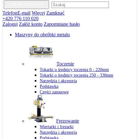
CZEGO SZUKASZ?
Telefon
E-mail
Więcej
Zamknąć
+420 776 110 020
Zaloguj
Załóż konto
Zapomniane hasło
Maszyny do obróbki metalu
Toczenie
Tokarki o średnicy toczenia 0 - 220mm
Tokarki o średnicy toczenia 250 - 330mm
Narzędzia i akcesoria
Podstawka
Części zapasowe
Frezowanie
Wiertarki i frezarki
Narzędzia i akcesoria
Podstawka