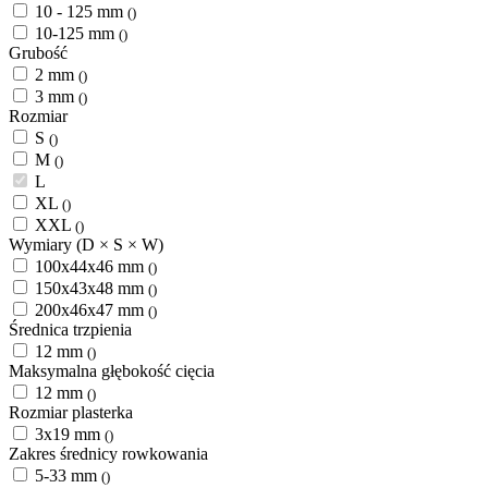
10 - 125 mm
()
10-125 mm
()
Grubość
2 mm
()
3 mm
()
Rozmiar
S
()
M
()
L
XL
()
XXL
()
Wymiary (D × S × W)
100x44x46 mm
()
150x43x48 mm
()
200x46x47 mm
()
Średnica trzpienia
12 mm
()
Maksymalna głębokość cięcia
12 mm
()
Rozmiar plasterka
3x19 mm
()
Zakres średnicy rowkowania
5-33 mm
()