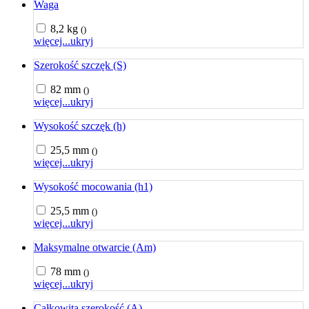
Waga
8,2 kg
()
więcej...
ukryj
Szerokość szczęk (S)
82 mm
()
więcej...
ukryj
Wysokość szczęk (h)
25,5 mm
()
więcej...
ukryj
Wysokość mocowania (h1)
25,5 mm
()
więcej...
ukryj
Maksymalne otwarcie (Am)
78 mm
()
więcej...
ukryj
Całkowita szerokość (A)