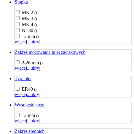
Stopka
MK 2
()
MK 3
()
MK 4
()
NT30
()
12 mm
()
więcej...
ukryj
Zakres mocowania tulei zaciskowych
2-26 mm
()
więcej...
ukryj
Typ tulei
ER40
()
więcej...
ukryj
Wysokość noża
12 mm
()
więcej...
ukryj
Zakres średnich