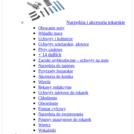
Narzędzia i akcesoria tokarskie
Obracanie noży
Wkładki tnące
Uchwyty i kołnierze
Uchwyty wiertarskie, głowice
Płyty czołowe
+ 14 dalších
Zaciski szybkozłączne – uchwyty na noże
Narzędzia do tuningu
Przyrządy frezarskie
Akcesoria do konika
Wiertła
Rękawy redukcyjne
Uchwyty tulejowe do tokarek
Chłodzenie
Oświetlenie
Pomiar cyfrowy
Narzędzia do gwintowania
Posuwy maszynowe do tokarek
Wnętrz
Wskaźniki