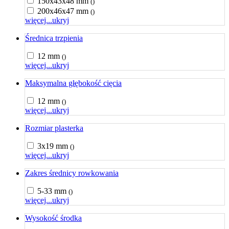
150x43x48 mm
()
200x46x47 mm
()
więcej...
ukryj
Średnica trzpienia
12 mm
()
więcej...
ukryj
Maksymalna głębokość cięcia
12 mm
()
więcej...
ukryj
Rozmiar plasterka
3x19 mm
()
więcej...
ukryj
Zakres średnicy rowkowania
5-33 mm
()
więcej...
ukryj
Wysokość środka