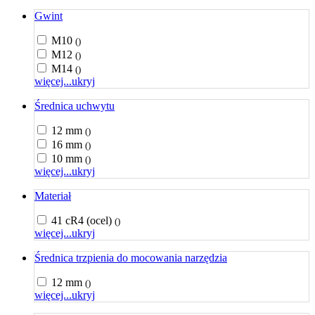
Gwint
M10
()
M12
()
M14
()
więcej...
ukryj
Średnica uchwytu
12 mm
()
16 mm
()
10 mm
()
więcej...
ukryj
Materiał
41 cR4 (ocel)
()
więcej...
ukryj
Średnica trzpienia do mocowania narzędzia
12 mm
()
więcej...
ukryj