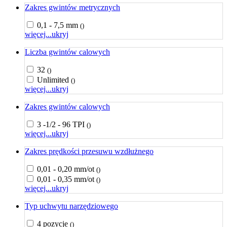
Zakres gwintów metrycznych
0,1 - 7,5 mm
()
więcej...
ukryj
Liczba gwintów calowych
32
()
Unlimited
()
więcej...
ukryj
Zakres gwintów calowych
3 -1/2 - 96 TPI
()
więcej...
ukryj
Zakres prędkości przesuwu wzdłużnego
0,01 - 0,20 mm/ot
()
0,01 - 0,35 mm/ot
()
więcej...
ukryj
Typ uchwytu narzędziowego
4 pozycje
()