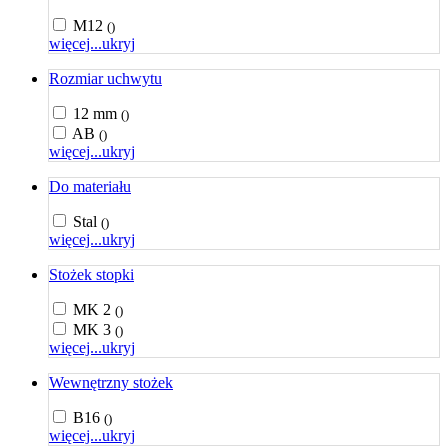
M12
()
więcej...
ukryj
Rozmiar uchwytu
12 mm
()
AB
()
więcej...
ukryj
Do materiału
Stal
()
więcej...
ukryj
Stożek stopki
MK 2
()
MK 3
()
więcej...
ukryj
Wewnętrzny stożek
B16
()
więcej...
ukryj