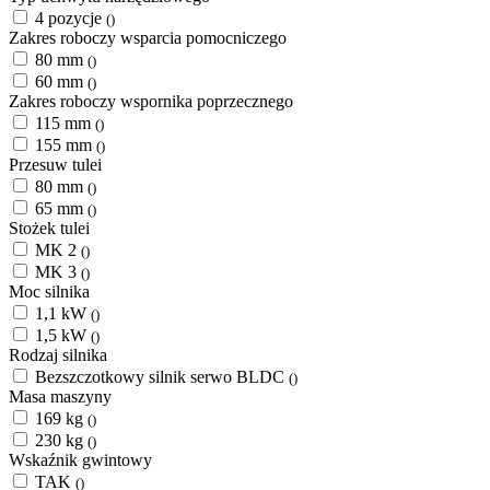
4 pozycje
()
Zakres roboczy wsparcia pomocniczego
80 mm
()
60 mm
()
Zakres roboczy wspornika poprzecznego
115 mm
()
155 mm
()
Przesuw tulei
80 mm
()
65 mm
()
Stożek tulei
MK 2
()
MK 3
()
Moc silnika
1,1 kW
()
1,5 kW
()
Rodzaj silnika
Bezszczotkowy silnik serwo BLDC
()
Masa maszyny
169 kg
()
230 kg
()
Wskaźnik gwintowy
TAK
()