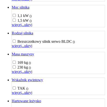
Moc silnika
1,1 kW
()
1,5 kW
()
więcej...
ukryj
Rodzaj silnika
Bezszczotkowy silnik serwo BLDC
()
więcej...
ukryj
Masa maszyny
169 kg
()
230 kg
()
więcej...
ukryj
Wskaźnik gwintowy
TAK
()
więcej...
ukryj
Hartowane łożysko