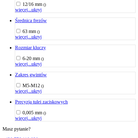
12/16 mm
()
więcej...
ukryj
Średnica frezów
63 mm
()
więcej...
ukryj
Rozmiar kluczy
6-20 mm
()
więcej...
ukryj
Zakres gwintów
M5-M12
()
więcej...
ukryj
Precyzja tulei zaciskowych
0,005 mm
()
więcej...
ukryj
Masz pytanie?