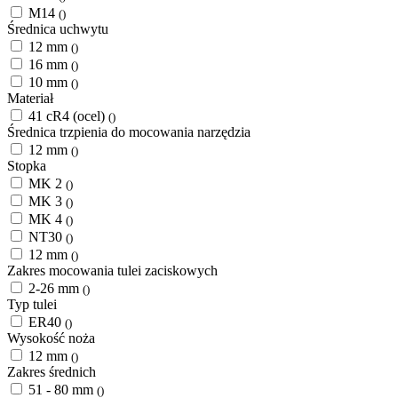
M14
()
Średnica uchwytu
12 mm
()
16 mm
()
10 mm
()
Materiał
41 cR4 (ocel)
()
Średnica trzpienia do mocowania narzędzia
12 mm
()
Stopka
MK 2
()
MK 3
()
MK 4
()
NT30
()
12 mm
()
Zakres mocowania tulei zaciskowych
2-26 mm
()
Typ tulei
ER40
()
Wysokość noża
12 mm
()
Zakres średnich
51 - 80 mm
()