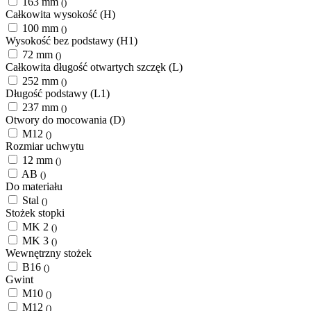
163 mm
()
Całkowita wysokość (H)
100 mm
()
Wysokość bez podstawy (H1)
72 mm
()
Całkowita długość otwartych szczęk (L)
252 mm
()
Długość podstawy (L1)
237 mm
()
Otwory do mocowania (D)
M12
()
Rozmiar uchwytu
12 mm
()
AB
()
Do materiału
Stal
()
Stożek stopki
MK 2
()
MK 3
()
Wewnętrzny stożek
B16
()
Gwint
M10
()
M12
()