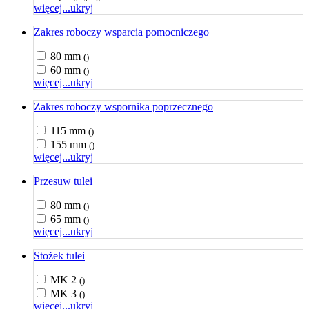
więcej...
ukryj
Zakres roboczy wsparcia pomocniczego
80 mm
()
60 mm
()
więcej...
ukryj
Zakres roboczy wspornika poprzecznego
115 mm
()
155 mm
()
więcej...
ukryj
Przesuw tulei
80 mm
()
65 mm
()
więcej...
ukryj
Stożek tulei
MK 2
()
MK 3
()
więcej...
ukryj