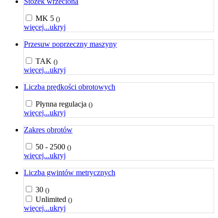
Stożek wrzeciona
MK 5
()
więcej...
ukryj
Przesuw poprzeczny maszyny
TAK
()
więcej...
ukryj
Liczba prędkości obrotowych
Płynna regulacja
()
więcej...
ukryj
Zakres obrotów
50 - 2500
()
więcej...
ukryj
Liczba gwintów metrycznych
30
()
Unlimited
()
więcej...
ukryj