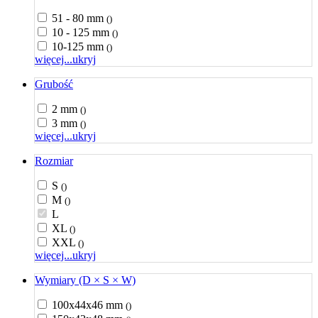
51 - 80 mm
()
10 - 125 mm
()
10-125 mm
()
więcej...
ukryj
Grubość
2 mm
()
3 mm
()
więcej...
ukryj
Rozmiar
S
()
M
()
L
XL
()
XXL
()
więcej...
ukryj
Wymiary (D × S × W)
100x44x46 mm
()