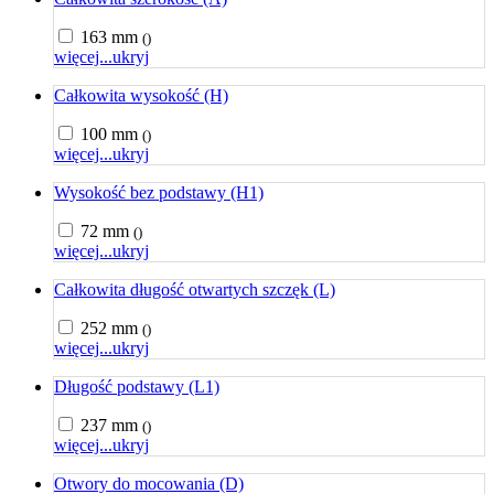
163 mm
()
więcej...
ukryj
Całkowita wysokość (H)
100 mm
()
więcej...
ukryj
Wysokość bez podstawy (H1)
72 mm
()
więcej...
ukryj
Całkowita długość otwartych szczęk (L)
252 mm
()
więcej...
ukryj
Długość podstawy (L1)
237 mm
()
więcej...
ukryj
Otwory do mocowania (D)