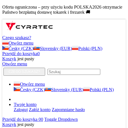
Oferta ograniczona – przy użyciu kodu POLSKA2026 otrzymacie
Państwo bezpłatną dostawę tokarek i frezarek 🚚
Czego szukasz?
Otwórz menu
Česky (CZK)
Slovensky (EUR)
Polski (PLN)
Przejdź do koszyka
0
Koszyk
jest pusty
Otwórz menu
CZEGO SZUKASZ?
Otwórz menu
Česky (CZK)
Slovensky (EUR)
Polski (PLN)
Twoje konto
Zaloguj
Załóż konto
Zapomniane hasło
Przejdź do koszyka
0
0
Toggle Dropdown
Koszyk
jest pusty