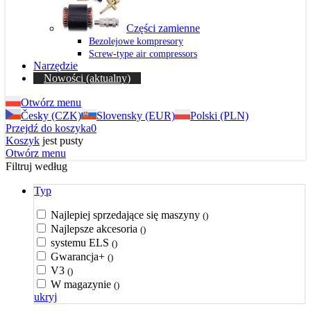
Części zamienne
Bezolejowe kompresory
Screw-type air compressors
Narzędzie
Nowości
(aktualny)
Otwórz menu
Česky (CZK)
Slovensky (EUR)
Polski (PLN)
Przejdź do koszyka
0
Koszyk
jest pusty
Otwórz menu
Filtruj według
Typ
Najlepiej sprzedające się maszyny
()
Najlepsze akcesoria
()
systemu ELS
()
Gwarancja+
()
V3
()
W magazynie
()
ukryj