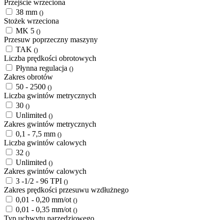
Przejście wrzeciona
38 mm
()
Stożek wrzeciona
MK 5
()
Przesuw poprzeczny maszyny
TAK
()
Liczba prędkości obrotowych
Płynna regulacja
()
Zakres obrotów
50 - 2500
()
Liczba gwintów metrycznych
30
()
Unlimited
()
Zakres gwintów metrycznych
0,1 - 7,5 mm
()
Liczba gwintów calowych
32
()
Unlimited
()
Zakres gwintów calowych
3 -1/2 - 96 TPI
()
Zakres prędkości przesuwu wzdłużnego
0,01 - 0,20 mm/ot
()
0,01 - 0,35 mm/ot
()
Typ uchwytu narzędziowego