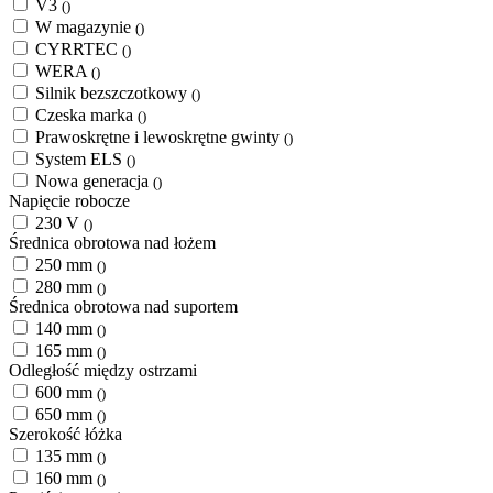
V3
()
W magazynie
()
CYRRTEC
()
WERA
()
Silnik bezszczotkowy
()
Czeska marka
()
Prawoskrętne i lewoskrętne gwinty
()
System ELS
()
Nowa generacja
()
Napięcie robocze
230 V
()
Średnica obrotowa nad łożem
250 mm
()
280 mm
()
Średnica obrotowa nad suportem
140 mm
()
165 mm
()
Odległość między ostrzami
600 mm
()
650 mm
()
Szerokość łóżka
135 mm
()
160 mm
()