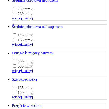
Średnica obrotowa nad łożem
250 mm
()
280 mm
()
więcej...
ukryj
Średnica obrotowa nad suportem
140 mm
()
165 mm
()
więcej...
ukryj
Odległość między ostrzami
600 mm
()
650 mm
()
więcej...
ukryj
Szerokość łóżka
135 mm
()
160 mm
()
więcej...
ukryj
Przejście wrzeciona