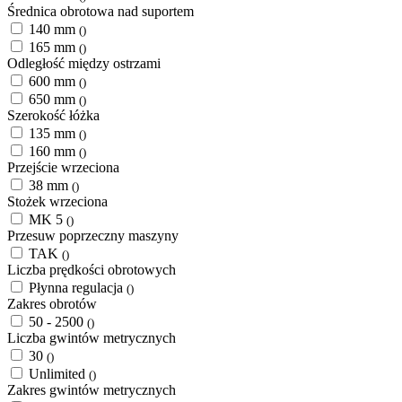
Średnica obrotowa nad suportem
140 mm
()
165 mm
()
Odległość między ostrzami
600 mm
()
650 mm
()
Szerokość łóżka
135 mm
()
160 mm
()
Przejście wrzeciona
38 mm
()
Stożek wrzeciona
MK 5
()
Przesuw poprzeczny maszyny
TAK
()
Liczba prędkości obrotowych
Płynna regulacja
()
Zakres obrotów
50 - 2500
()
Liczba gwintów metrycznych
30
()
Unlimited
()
Zakres gwintów metrycznych