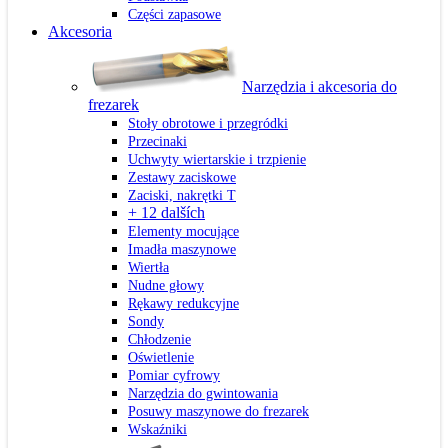
Części zapasowe
Akcesoria
Narzędzia i akcesoria do
frezarek
Stoły obrotowe i przegródki
Przecinaki
Uchwyty wiertarskie i trzpienie
Zestawy zaciskowe
Zaciski, nakrętki T
+ 12 dalších
Elementy mocujące
Imadła maszynowe
Wiertła
Nudne głowy
Rękawy redukcyjne
Sondy
Chłodzenie
Oświetlenie
Pomiar cyfrowy
Narzędzia do gwintowania
Posuwy maszynowe do frezarek
Wskaźniki