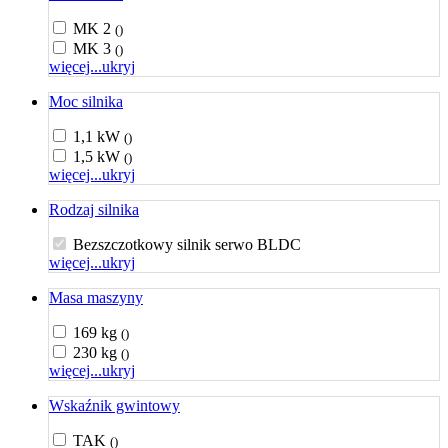
MK 2
()
MK 3
()
więcej...
ukryj
Moc silnika
1,1 kW
()
1,5 kW
()
więcej...
ukryj
Rodzaj silnika
Bezszczotkowy silnik serwo BLDC
więcej...
ukryj
Masa maszyny
169 kg
()
230 kg
()
więcej...
ukryj
Wskaźnik gwintowy
TAK
()