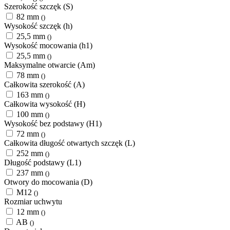
Szerokość szczęk (S)
82 mm
()
Wysokość szczęk (h)
25,5 mm
()
Wysokość mocowania (h1)
25,5 mm
()
Maksymalne otwarcie (Am)
78 mm
()
Całkowita szerokość (A)
163 mm
()
Całkowita wysokość (H)
100 mm
()
Wysokość bez podstawy (H1)
72 mm
()
Całkowita długość otwartych szczęk (L)
252 mm
()
Długość podstawy (L1)
237 mm
()
Otwory do mocowania (D)
M12
()
Rozmiar uchwytu
12 mm
()
AB
()