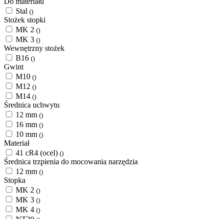
Do materiału
Stal
()
Stożek stopki
MK 2
()
MK 3
()
Wewnętrzny stożek
B16
()
Gwint
M10
()
M12
()
M14
()
Średnica uchwytu
12 mm
()
16 mm
()
10 mm
()
Materiał
41 cR4 (ocel)
()
Średnica trzpienia do mocowania narzędzia
12 mm
()
Stopka
MK 2
()
MK 3
()
MK 4
()