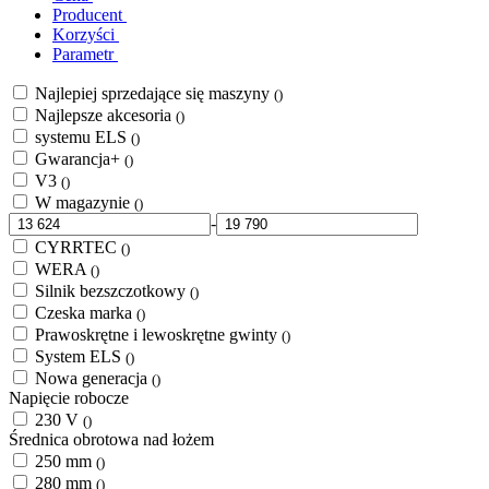
Producent
Korzyści
Parametr
Najlepiej sprzedające się maszyny
()
Najlepsze akcesoria
()
systemu ELS
()
Gwarancja+
()
V3
()
W magazynie
()
-
CYRRTEC
()
WERA
()
Silnik bezszczotkowy
()
Czeska marka
()
Prawoskrętne i lewoskrętne gwinty
()
System ELS
()
Nowa generacja
()
Napięcie robocze
230 V
()
Średnica obrotowa nad łożem
250 mm
()
280 mm
()