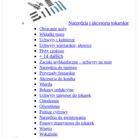
Narzędzia i akcesoria tokarskie
Obracanie noży
Wkładki tnące
Uchwyty i kołnierze
Uchwyty wiertarskie, głowice
Płyty czołowe
+ 14 dalších
Zaciski szybkozłączne – uchwyty na noże
Narzędzia do tuningu
Przyrządy frezarskie
Akcesoria do konika
Wiertła
Rękawy redukcyjne
Uchwyty tulejowe do tokarek
Chłodzenie
Oświetlenie
Pomiar cyfrowy
Narzędzia do gwintowania
Posuwy maszynowe do tokarek
Wnętrz
Wskaźniki