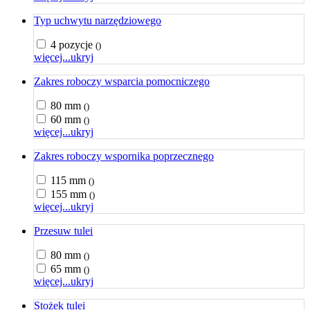
Typ uchwytu narzędziowego
4 pozycje
()
więcej...
ukryj
Zakres roboczy wsparcia pomocniczego
80 mm
()
60 mm
()
więcej...
ukryj
Zakres roboczy wspornika poprzecznego
115 mm
()
155 mm
()
więcej...
ukryj
Przesuw tulei
80 mm
()
65 mm
()
więcej...
ukryj
Stożek tulei