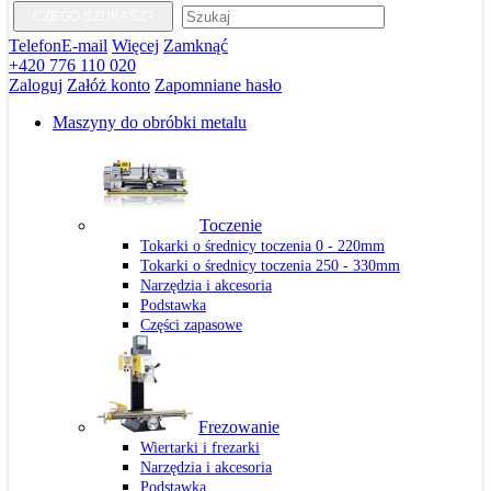
CZEGO SZUKASZ?
Telefon
E-mail
Więcej
Zamknąć
+420 776 110 020
Zaloguj
Załóż konto
Zapomniane hasło
Maszyny do obróbki metalu
Toczenie
Tokarki o średnicy toczenia 0 - 220mm
Tokarki o średnicy toczenia 250 - 330mm
Narzędzia i akcesoria
Podstawka
Części zapasowe
Frezowanie
Wiertarki i frezarki
Narzędzia i akcesoria
Podstawka