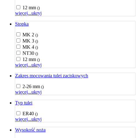
12 mm
()
więcej...
ukryj
Stopka
MK 2
()
MK 3
()
MK 4
()
NT30
()
12 mm
()
więcej...
ukryj
Zakres mocowania tulei zaciskowych
2-26 mm
()
więcej...
ukryj
Typ tulei
ER40
()
więcej...
ukryj
Wysokość noża