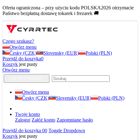
Oferta ograniczona – przy użyciu kodu POLSKA2026 otrzymacie
Państwo bezpłatną dostawę tokarek i frezarek 🚚
Czego szukasz?
Otwórz menu
Česky (CZK)
Slovensky (EUR)
Polski (PLN)
Przejdź do koszyka
0
Koszyk
jest pusty
Otwórz menu
CZEGO SZUKASZ?
Otwórz menu
Česky (CZK)
Slovensky (EUR)
Polski (PLN)
Twoje konto
Zaloguj
Załóż konto
Zapomniane hasło
Przejdź do koszyka
0
0
Toggle Dropdown
Koszyk
jest pusty