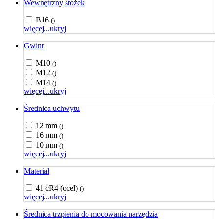
Wewnętrzny stożek
B16
()
więcej...
ukryj
Gwint
M10
()
M12
()
M14
()
więcej...
ukryj
Średnica uchwytu
12 mm
()
16 mm
()
10 mm
()
więcej...
ukryj
Materiał
41 cR4 (ocel)
()
więcej...
ukryj
Średnica trzpienia do mocowania narzędzia