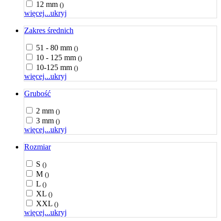
12 mm
()
więcej...
ukryj
Zakres średnich
51 - 80 mm
()
10 - 125 mm
()
10-125 mm
()
więcej...
ukryj
Grubość
2 mm
()
3 mm
()
więcej...
ukryj
Rozmiar
S
()
M
()
L
()
XL
()
XXL
()
więcej...
ukryj