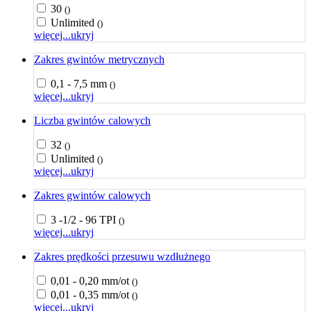
30
()
Unlimited
()
więcej...
ukryj
Zakres gwintów metrycznych
0,1 - 7,5 mm
()
więcej...
ukryj
Liczba gwintów calowych
32
()
Unlimited
()
więcej...
ukryj
Zakres gwintów calowych
3 -1/2 - 96 TPI
()
więcej...
ukryj
Zakres prędkości przesuwu wzdłużnego
0,01 - 0,20 mm/ot
()
0,01 - 0,35 mm/ot
()
więcej...
ukryj