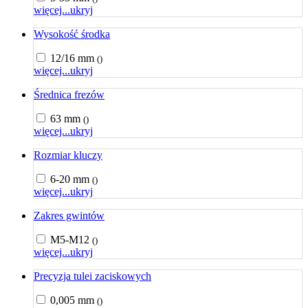
więcej...
ukryj
Wysokość środka
12/16 mm
()
więcej...
ukryj
Średnica frezów
63 mm
()
więcej...
ukryj
Rozmiar kluczy
6-20 mm
()
więcej...
ukryj
Zakres gwintów
M5-M12
()
więcej...
ukryj
Precyzja tulei zaciskowych
0,005 mm
()