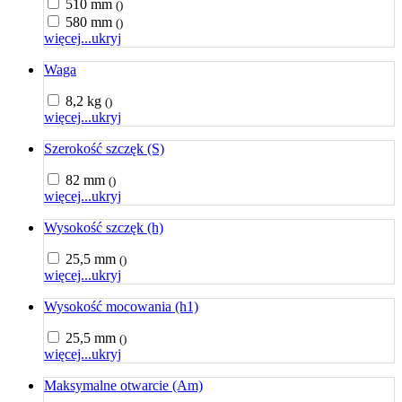
510 mm
()
580 mm
()
więcej...
ukryj
Waga
8,2 kg
()
więcej...
ukryj
Szerokość szczęk (S)
82 mm
()
więcej...
ukryj
Wysokość szczęk (h)
25,5 mm
()
więcej...
ukryj
Wysokość mocowania (h1)
25,5 mm
()
więcej...
ukryj
Maksymalne otwarcie (Am)