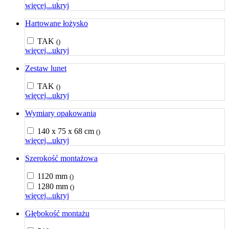
więcej...
ukryj
Hartowane łożysko
TAK
()
więcej...
ukryj
Zestaw lunet
TAK
()
więcej...
ukryj
Wymiary opakowania
140 x 75 x 68 cm
()
więcej...
ukryj
Szerokość montażowa
1120 mm
()
1280 mm
()
więcej...
ukryj
Głębokość montażu