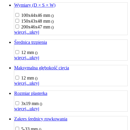
Wymiary (D × S × W)
100x44x46 mm
()
150x43x48 mm
()
200x46x47 mm
()
więcej...
ukryj
Średnica trzpienia
12 mm
()
więcej...
ukryj
Maksymalna głębokość cięcia
12 mm
()
więcej...
ukryj
Rozmiar plasterka
3x19 mm
()
więcej...
ukryj
Zakres średnicy rowkowania
5-33 mm
()