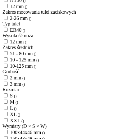
NT30
()
12 mm
()
Zakres mocowania tulei zaciskowych
2-26 mm
()
Typ tulei
ER40
()
Wysokość noża
12 mm
()
Zakres średnich
51 - 80 mm
()
10 - 125 mm
()
10-125 mm
()
Grubość
2 mm
()
3 mm
()
Rozmiar
S
()
M
()
L
()
XL
()
XXL
()
Wymiary (D × S × W)
100x44x46 mm
()
150x43x48 mm
()