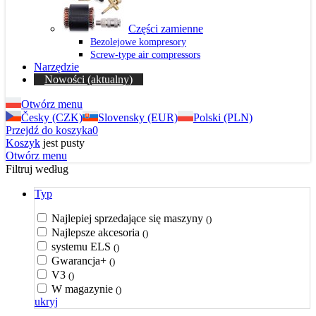
Części zamienne
Bezolejowe kompresory
Screw-type air compressors
Narzędzie
Nowości
(aktualny)
Otwórz menu
Česky (CZK)
Slovensky (EUR)
Polski (PLN)
Przejdź do koszyka
0
Koszyk
jest pusty
Otwórz menu
Filtruj według
Typ
Najlepiej sprzedające się maszyny
()
Najlepsze akcesoria
()
systemu ELS
()
Gwarancja+
()
V3
()
W magazynie
()
ukryj