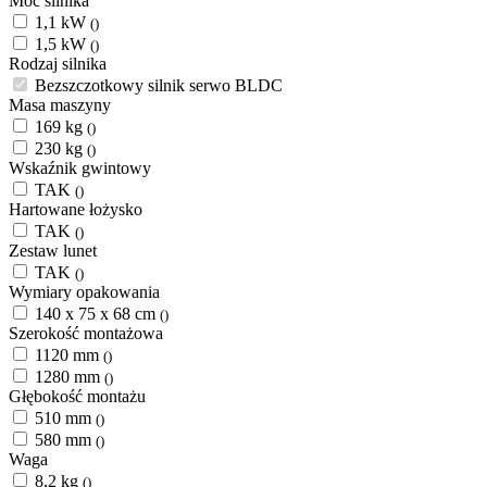
Moc silnika
1,1 kW
()
1,5 kW
()
Rodzaj silnika
Bezszczotkowy silnik serwo BLDC
Masa maszyny
169 kg
()
230 kg
()
Wskaźnik gwintowy
TAK
()
Hartowane łożysko
TAK
()
Zestaw lunet
TAK
()
Wymiary opakowania
140 x 75 x 68 cm
()
Szerokość montażowa
1120 mm
()
1280 mm
()
Głębokość montażu
510 mm
()
580 mm
()
Waga
8,2 kg
()