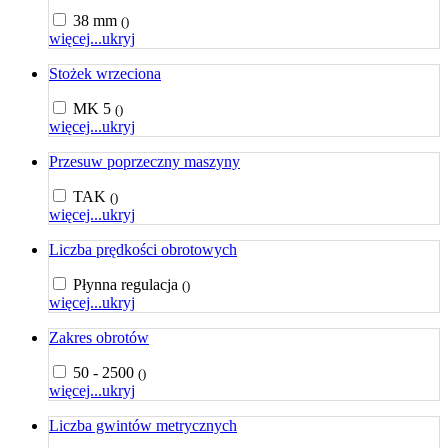
38 mm
()
więcej...
ukryj
Stożek wrzeciona
MK 5
()
więcej...
ukryj
Przesuw poprzeczny maszyny
TAK
()
więcej...
ukryj
Liczba prędkości obrotowych
Płynna regulacja
()
więcej...
ukryj
Zakres obrotów
50 - 2500
()
więcej...
ukryj
Liczba gwintów metrycznych