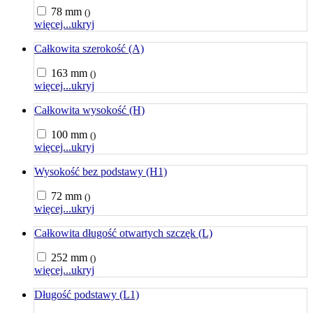
78 mm
()
więcej...
ukryj
Całkowita szerokość (A)
163 mm
()
więcej...
ukryj
Całkowita wysokość (H)
100 mm
()
więcej...
ukryj
Wysokość bez podstawy (H1)
72 mm
()
więcej...
ukryj
Całkowita długość otwartych szczęk (L)
252 mm
()
więcej...
ukryj
Długość podstawy (L1)