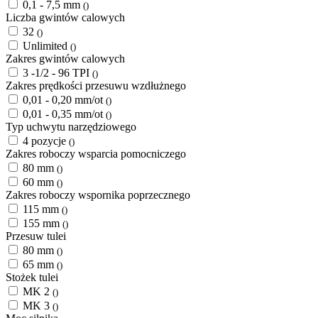
0,1 - 7,5 mm
()
Liczba gwintów calowych
32
()
Unlimited
()
Zakres gwintów calowych
3 -1/2 - 96 TPI
()
Zakres prędkości przesuwu wzdłużnego
0,01 - 0,20 mm/ot
()
0,01 - 0,35 mm/ot
()
Typ uchwytu narzędziowego
4 pozycje
()
Zakres roboczy wsparcia pomocniczego
80 mm
()
60 mm
()
Zakres roboczy wspornika poprzecznego
115 mm
()
155 mm
()
Przesuw tulei
80 mm
()
65 mm
()
Stożek tulei
MK 2
()
MK 3
()