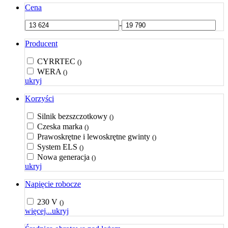
Cena
-
Producent
CYRRTEC
()
WERA
()
ukryj
Korzyści
Silnik bezszczotkowy
()
Czeska marka
()
Prawoskrętne i lewoskrętne gwinty
()
System ELS
()
Nowa generacja
()
ukryj
Napięcie robocze
230 V
()
więcej...
ukryj