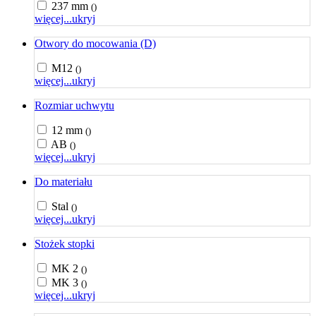
237 mm
()
więcej...
ukryj
Otwory do mocowania (D)
M12
()
więcej...
ukryj
Rozmiar uchwytu
12 mm
()
AB
()
więcej...
ukryj
Do materiału
Stal
()
więcej...
ukryj
Stożek stopki
MK 2
()
MK 3
()
więcej...
ukryj