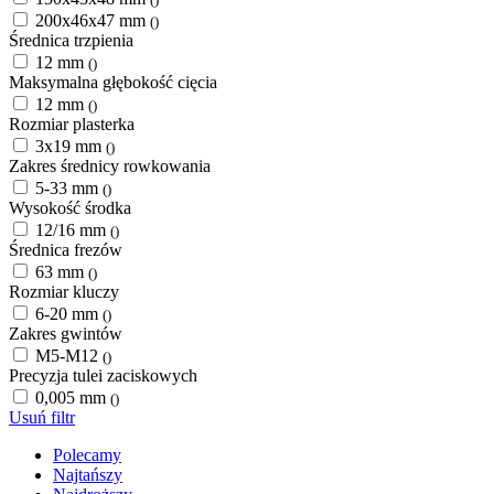
200x46x47 mm
()
Średnica trzpienia
12 mm
()
Maksymalna głębokość cięcia
12 mm
()
Rozmiar plasterka
3x19 mm
()
Zakres średnicy rowkowania
5-33 mm
()
Wysokość środka
12/16 mm
()
Średnica frezów
63 mm
()
Rozmiar kluczy
6-20 mm
()
Zakres gwintów
M5-M12
()
Precyzja tulei zaciskowych
0,005 mm
()
Usuń filtr
Polecamy
Najtańszy