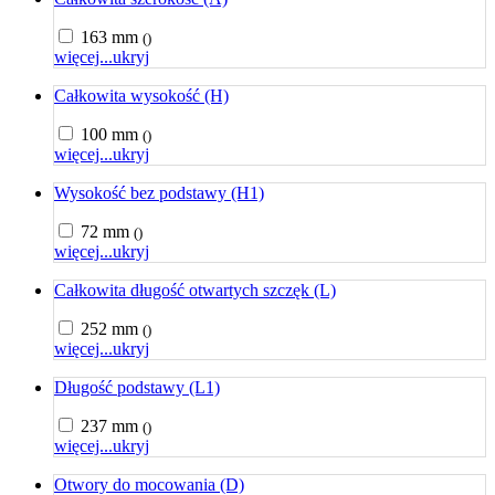
163 mm
()
więcej...
ukryj
Całkowita wysokość (H)
100 mm
()
więcej...
ukryj
Wysokość bez podstawy (H1)
72 mm
()
więcej...
ukryj
Całkowita długość otwartych szczęk (L)
252 mm
()
więcej...
ukryj
Długość podstawy (L1)
237 mm
()
więcej...
ukryj
Otwory do mocowania (D)