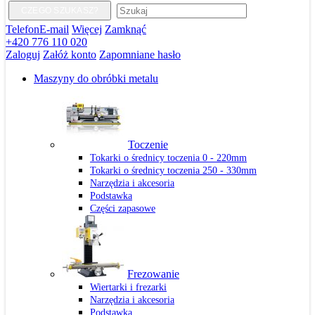
CZEGO SZUKASZ?
Telefon
E-mail
Więcej
Zamknąć
+420 776 110 020
Zaloguj
Załóż konto
Zapomniane hasło
Maszyny do obróbki metalu
Toczenie
Tokarki o średnicy toczenia 0 - 220mm
Tokarki o średnicy toczenia 250 - 330mm
Narzędzia i akcesoria
Podstawka
Części zapasowe
Frezowanie
Wiertarki i frezarki
Narzędzia i akcesoria
Podstawka