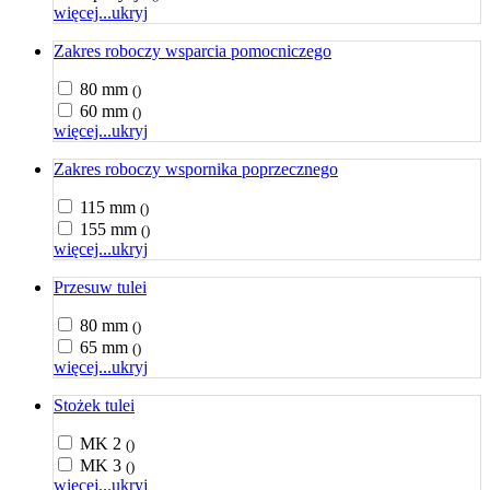
więcej...
ukryj
Zakres roboczy wsparcia pomocniczego
80 mm
()
60 mm
()
więcej...
ukryj
Zakres roboczy wspornika poprzecznego
115 mm
()
155 mm
()
więcej...
ukryj
Przesuw tulei
80 mm
()
65 mm
()
więcej...
ukryj
Stożek tulei
MK 2
()
MK 3
()
więcej...
ukryj