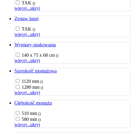
TAK
()
więcej...
ukryj
Zestaw lunet
TAK
()
więcej...
ukryj
Wymiary opakowania
140 x 75 x 68 cm
()
więcej...
ukryj
Szerokość montażowa
1120 mm
()
1280 mm
()
więcej...
ukryj
Głębokość montażu
510 mm
()
580 mm
()
więcej...
ukryj