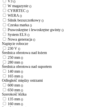
V3
()
W magazynie
()
CYRRTEC
()
WERA
()
Silnik bezszczotkowy
()
Czeska marka
()
Prawoskrętne i lewoskrętne gwinty
()
System ELS
()
Nowa generacja
()
Napięcie robocze
230 V
()
Średnica obrotowa nad łożem
250 mm
()
280 mm
()
Średnica obrotowa nad suportem
140 mm
()
165 mm
()
Odległość między ostrzami
600 mm
()
650 mm
()
Szerokość łóżka
135 mm
()
160 mm
()