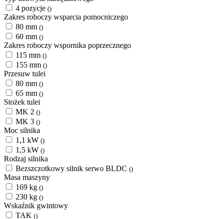
4 pozycje
()
Zakres roboczy wsparcia pomocniczego
80 mm
()
60 mm
()
Zakres roboczy wspornika poprzecznego
115 mm
()
155 mm
()
Przesuw tulei
80 mm
()
65 mm
()
Stożek tulei
MK 2
()
MK 3
()
Moc silnika
1,1 kW
()
1,5 kW
()
Rodzaj silnika
Bezszczotkowy silnik serwo BLDC
()
Masa maszyny
169 kg
()
230 kg
()
Wskaźnik gwintowy
TAK
()