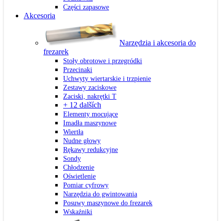
Części zapasowe
Akcesoria
Narzędzia i akcesoria do
frezarek
Stoły obrotowe i przegródki
Przecinaki
Uchwyty wiertarskie i trzpienie
Zestawy zaciskowe
Zaciski, nakrętki T
+ 12 dalších
Elementy mocujące
Imadła maszynowe
Wiertła
Nudne głowy
Rękawy redukcyjne
Sondy
Chłodzenie
Oświetlenie
Pomiar cyfrowy
Narzędzia do gwintowania
Posuwy maszynowe do frezarek
Wskaźniki