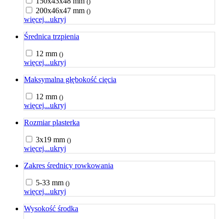
150x43x48 mm
()
200x46x47 mm
()
więcej...
ukryj
Średnica trzpienia
12 mm
()
więcej...
ukryj
Maksymalna głębokość cięcia
12 mm
()
więcej...
ukryj
Rozmiar plasterka
3x19 mm
()
więcej...
ukryj
Zakres średnicy rowkowania
5-33 mm
()
więcej...
ukryj
Wysokość środka