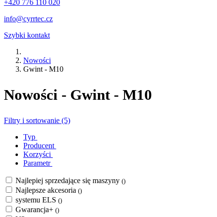
+420 776 110 020
info@cyrrtec.cz
Szybki kontakt
Nowości
Gwint - M10
Nowości - Gwint - M10
Filtry i sortowanie (5)
Typ
Producent
Korzyści
Parametr
Najlepiej sprzedające się maszyny
()
Najlepsze akcesoria
()
systemu ELS
()
Gwarancja+
()