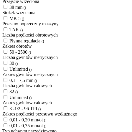
Przejście wrzeciona
38 mm
()
Stożek wrzeciona
MK 5
()
Przesuw poprzeczny maszyny
TAK
()
Liczba prędkości obrotowych
Płynna regulacja
()
Zakres obrotów
50 - 2500
()
Liczba gwintów metrycznych
30
()
Unlimited
()
Zakres gwintów metrycznych
0,1 - 7,5 mm
()
Liczba gwintów calowych
32
()
Unlimited
()
Zakres gwintów calowych
3 -1/2 - 96 TPI
()
Zakres prędkości przesuwu wzdłużnego
0,01 - 0,20 mm/ot
()
0,01 - 0,35 mm/ot
()
Typ uchwytu narzędziowego