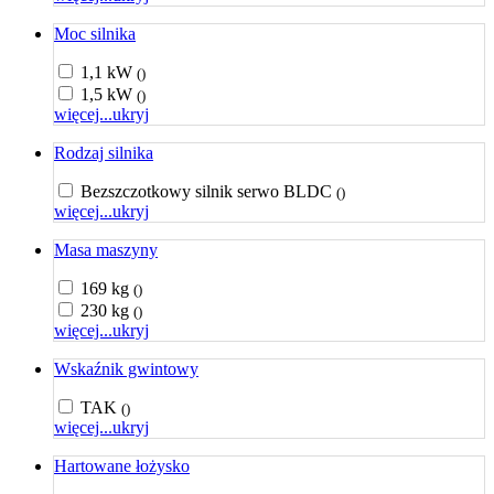
Moc silnika
1,1 kW
()
1,5 kW
()
więcej...
ukryj
Rodzaj silnika
Bezszczotkowy silnik serwo BLDC
()
więcej...
ukryj
Masa maszyny
169 kg
()
230 kg
()
więcej...
ukryj
Wskaźnik gwintowy
TAK
()
więcej...
ukryj
Hartowane łożysko