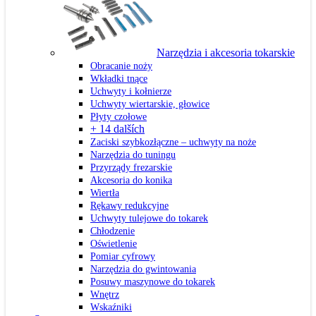
Narzędzia i akcesoria tokarskie
Obracanie noży
Wkładki tnące
Uchwyty i kołnierze
Uchwyty wiertarskie, głowice
Płyty czołowe
+ 14 dalších
Zaciski szybkozłączne – uchwyty na noże
Narzędzia do tuningu
Przyrządy frezarskie
Akcesoria do konika
Wiertła
Rękawy redukcyjne
Uchwyty tulejowe do tokarek
Chłodzenie
Oświetlenie
Pomiar cyfrowy
Narzędzia do gwintowania
Posuwy maszynowe do tokarek
Wnętrz
Wskaźniki