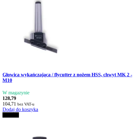
Głowica wykańczająca / flycutter z nożem HSS, chwyt MK 2 -
M10
W magazynie
128,79
104,71
bez VAT-u
Dodaj do koszyka
Nowość