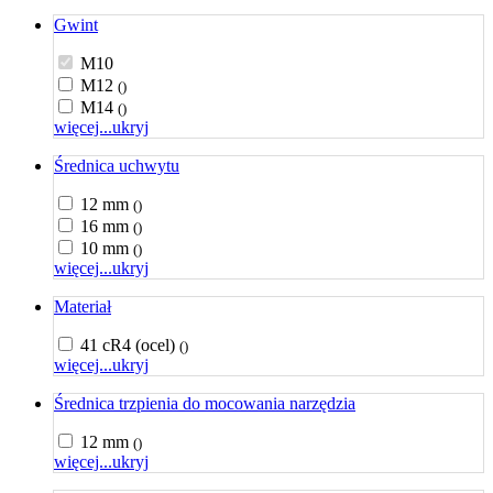
Gwint
M10
M12
()
M14
()
więcej...
ukryj
Średnica uchwytu
12 mm
()
16 mm
()
10 mm
()
więcej...
ukryj
Materiał
41 cR4 (ocel)
()
więcej...
ukryj
Średnica trzpienia do mocowania narzędzia
12 mm
()
więcej...
ukryj