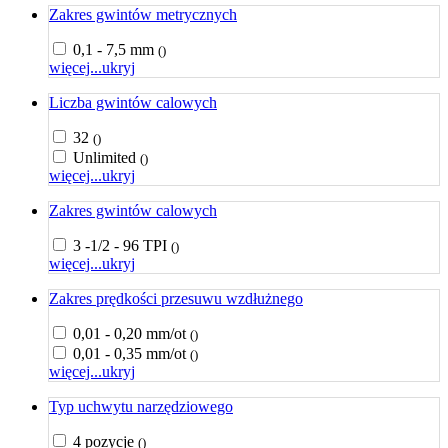
Zakres gwintów metrycznych
0,1 - 7,5 mm
()
więcej...
ukryj
Liczba gwintów calowych
32
()
Unlimited
()
więcej...
ukryj
Zakres gwintów calowych
3 -1/2 - 96 TPI
()
więcej...
ukryj
Zakres prędkości przesuwu wzdłużnego
0,01 - 0,20 mm/ot
()
0,01 - 0,35 mm/ot
()
więcej...
ukryj
Typ uchwytu narzędziowego
4 pozycje
()