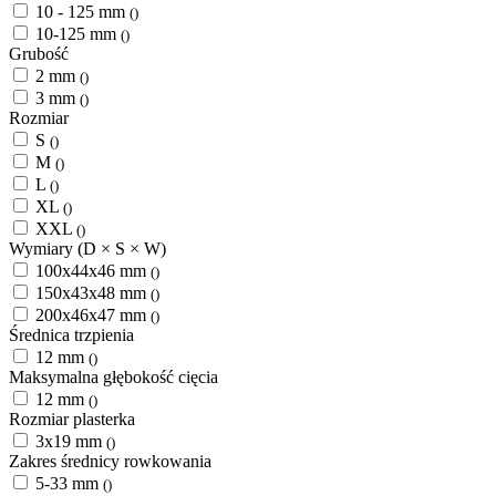
10 - 125 mm
()
10-125 mm
()
Grubość
2 mm
()
3 mm
()
Rozmiar
S
()
M
()
L
()
XL
()
XXL
()
Wymiary (D × S × W)
100x44x46 mm
()
150x43x48 mm
()
200x46x47 mm
()
Średnica trzpienia
12 mm
()
Maksymalna głębokość cięcia
12 mm
()
Rozmiar plasterka
3x19 mm
()
Zakres średnicy rowkowania
5-33 mm
()