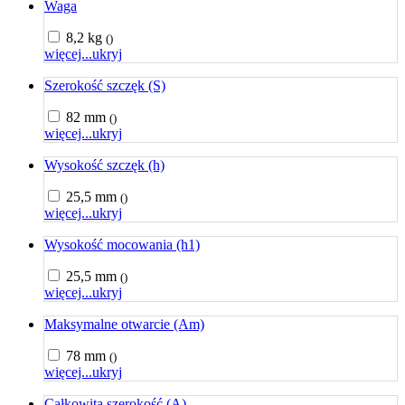
Waga
8,2 kg
()
więcej...
ukryj
Szerokość szczęk (S)
82 mm
()
więcej...
ukryj
Wysokość szczęk (h)
25,5 mm
()
więcej...
ukryj
Wysokość mocowania (h1)
25,5 mm
()
więcej...
ukryj
Maksymalne otwarcie (Am)
78 mm
()
więcej...
ukryj
Całkowita szerokość (A)