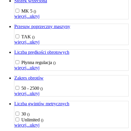
Stożek wrzeciona
MK 5
()
więcej...
ukryj
Przesuw poprzeczny maszyny
TAK
()
więcej...
ukryj
Liczba prędkości obrotowych
Płynna regulacja
()
więcej...
ukryj
Zakres obrotów
50 - 2500
()
więcej...
ukryj
Liczba gwintów metrycznych
30
()
Unlimited
()
więcej...
ukryj