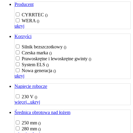
Producent
CYRRTEC
()
WERA
()
ukryj
Korzyści
Silnik bezszczotkowy
()
Czeska marka
()
Prawoskrętne i lewoskrętne gwinty
()
System ELS
()
Nowa generacja
()
ukryj
Napięcie robocze
230 V
()
więcej...
ukryj
Średnica obrotowa nad łożem
250 mm
()
280 mm
()