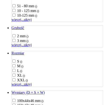
51 - 80 mm
()
10 - 125 mm
()
10-125 mm
()
więcej...
ukryj
Grubość
2 mm
()
3 mm
()
więcej...
ukryj
Rozmiar
S
()
M
()
L
()
XL
()
XXL
()
więcej...
ukryj
Wymiary (D × S × W)
100x44x46 mm
()