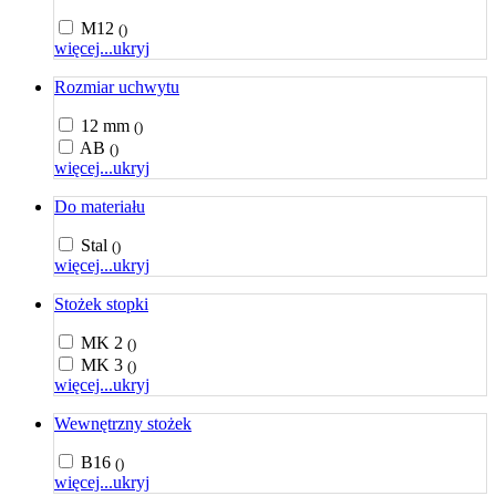
M12
()
więcej...
ukryj
Rozmiar uchwytu
12 mm
()
AB
()
więcej...
ukryj
Do materiału
Stal
()
więcej...
ukryj
Stożek stopki
MK 2
()
MK 3
()
więcej...
ukryj
Wewnętrzny stożek
B16
()
więcej...
ukryj