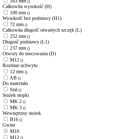
163 mm
()
Całkowita wysokość (H)
100 mm
()
Wysokość bez podstawy (H1)
72 mm
()
Całkowita długość otwartych szczęk (L)
252 mm
()
Długość podstawy (L1)
237 mm
()
Otwory do mocowania (D)
M12
()
Rozmiar uchwytu
12 mm
()
AB
()
Do materiału
Stal
()
Stożek stopki
MK 2
()
MK 3
()
Wewnętrzny stożek
B16
()
Gwint
M10
M12
()