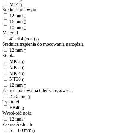
M14
()
Średnica uchwytu
12 mm
()
16 mm
()
10 mm
()
Materiał
41 cR4 (ocel)
()
Średnica trzpienia do mocowania narzędzia
12 mm
()
Stopka
MK 2
()
MK 3
()
MK 4
()
NT30
()
12 mm
()
Zakres mocowania tulei zaciskowych
2-26 mm
()
Typ tulei
ER40
()
Wysokość noża
12 mm
()
Zakres średnich
51 - 80 mm
()