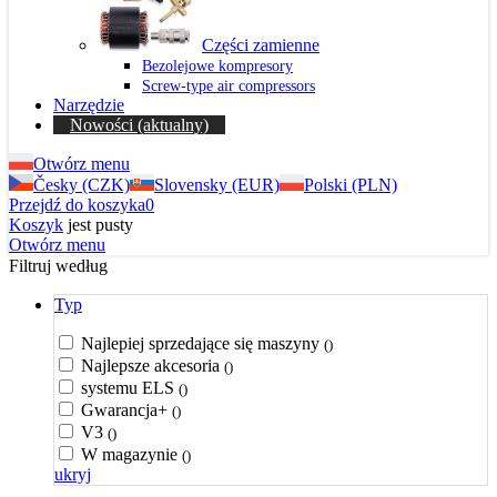
Części zamienne
Bezolejowe kompresory
Screw-type air compressors
Narzędzie
Nowości
(aktualny)
Otwórz menu
Česky (CZK)
Slovensky (EUR)
Polski (PLN)
Przejdź do koszyka
0
Koszyk
jest pusty
Otwórz menu
Filtruj według
Typ
Najlepiej sprzedające się maszyny
()
Najlepsze akcesoria
()
systemu ELS
()
Gwarancja+
()
V3
()
W magazynie
()
ukryj