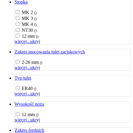
Stopka
MK 2
()
MK 3
()
MK 4
()
NT30
()
12 mm
()
więcej...
ukryj
Zakres mocowania tulei zaciskowych
2-26 mm
()
więcej...
ukryj
Typ tulei
ER40
()
więcej...
ukryj
Wysokość noża
12 mm
()
więcej...
ukryj
Zakres średnich