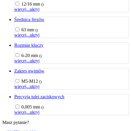
12/16 mm
()
więcej...
ukryj
Średnica frezów
63 mm
()
więcej...
ukryj
Rozmiar kluczy
6-20 mm
()
więcej...
ukryj
Zakres gwintów
M5-M12
()
więcej...
ukryj
Precyzja tulei zaciskowych
0,005 mm
()
więcej...
ukryj
Masz pytanie?