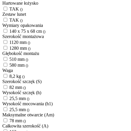
Hartowane łożysko
TAK
()
Zestaw lunet
TAK
()
Wymiary opakowania
140 x 75 x 68 cm
()
Szerokość montażowa
1120 mm
()
1280 mm
()
Głębokość montażu
510 mm
()
580 mm
()
Waga
8,2 kg
()
Szerokość szczęk (S)
82 mm
()
Wysokość szczęk (h)
25,5 mm
()
Wysokość mocowania (h1)
25,5 mm
()
Maksymalne otwarcie (Am)
78 mm
()
Całkowita szerokość (A)