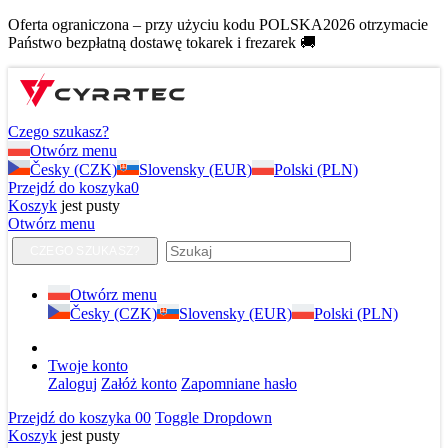
Oferta ograniczona – przy użyciu kodu POLSKA2026 otrzymacie
Państwo bezpłatną dostawę tokarek i frezarek 🚚
Czego szukasz?
Otwórz menu
Česky (CZK)
Slovensky (EUR)
Polski (PLN)
Przejdź do koszyka
0
Koszyk
jest pusty
Otwórz menu
CZEGO SZUKASZ?
Otwórz menu
Česky (CZK)
Slovensky (EUR)
Polski (PLN)
Twoje konto
Zaloguj
Załóż konto
Zapomniane hasło
Przejdź do koszyka
0
0
Toggle Dropdown
Koszyk
jest pusty