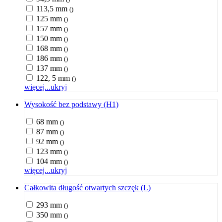
113,5 mm
()
125 mm
()
157 mm
()
150 mm
()
168 mm
()
186 mm
()
137 mm
()
122, 5 mm
()
więcej...
ukryj
Wysokość bez podstawy (H1)
68 mm
()
87 mm
()
92 mm
()
123 mm
()
104 mm
()
więcej...
ukryj
Całkowita długość otwartych szczęk (L)
293 mm
()
350 mm
()