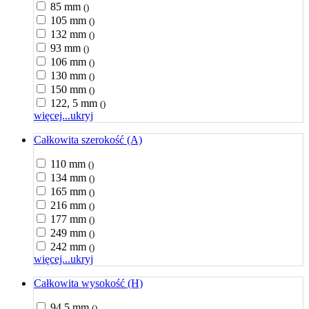
85 mm
()
105 mm
()
132 mm
()
93 mm
()
106 mm
()
130 mm
()
150 mm
()
122, 5 mm
()
więcej...
ukryj
Całkowita szerokość (A)
110 mm
()
134 mm
()
165 mm
()
216 mm
()
177 mm
()
249 mm
()
242 mm
()
więcej...
ukryj
Całkowita wysokość (H)
94,5 mm
()