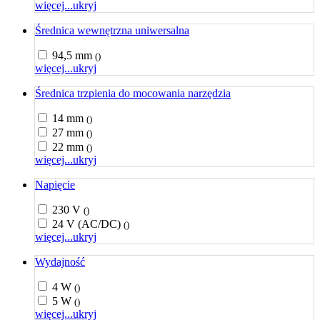
więcej...
ukryj
Średnica wewnętrzna uniwersalna
94,5 mm
()
więcej...
ukryj
Średnica trzpienia do mocowania narzędzia
14 mm
()
27 mm
()
22 mm
()
więcej...
ukryj
Napięcie
230 V
()
24 V (AC/DC)
()
więcej...
ukryj
Wydajność
4 W
()
5 W
()
więcej...
ukryj