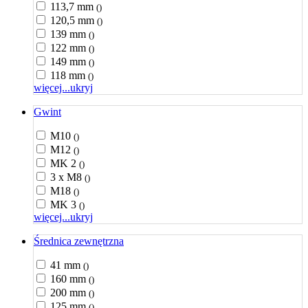
113,7 mm
()
120,5 mm
()
139 mm
()
122 mm
()
149 mm
()
118 mm
()
więcej...
ukryj
Gwint
M10
()
M12
()
MK 2
()
3 x M8
()
M18
()
MK 3
()
więcej...
ukryj
Średnica zewnętrzna
41 mm
()
160 mm
()
200 mm
()
125 mm
()