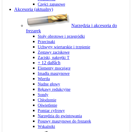
Części zapasowe
Akcesoria
(aktualny)
Narzędzia i akcesoria do
frezarek
Stoły obrotowe i przegródki
Przecinaki
Uchwyty wiertarskie i trzpienie
Zestawy zaciskowe
Zaciski, nakrętki T
+ 12 dalších
Elementy mocujące
Imadła maszynowe
Wiertła
Nudne głowy
Rękawy redukcyjne
Sondy
Chłodzenie
Oświetlenie
Pomiar cyfrowy
Narzędzia do gwintowania
Posuwy maszynowe do frezarek
Wskaźniki