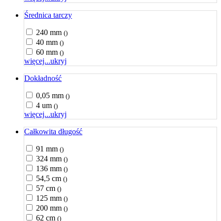
Średnica tarczy
240 mm
()
40 mm
()
60 mm
()
więcej...
ukryj
Dokładność
0,05 mm
()
4 um
()
więcej...
ukryj
Całkowita długość
91 mm
()
324 mm
()
136 mm
()
54,5 cm
()
57 cm
()
125 mm
()
200 mm
()
62 cm
()