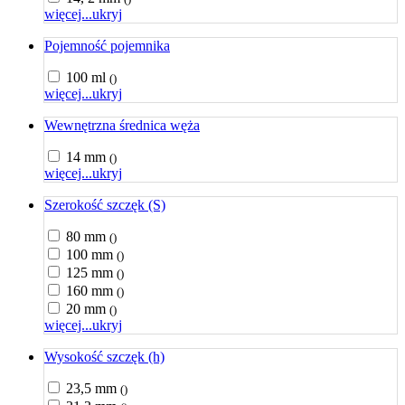
więcej...
ukryj
Pojemność pojemnika
100 ml
()
więcej...
ukryj
Wewnętrzna średnica węża
14 mm
()
więcej...
ukryj
Szerokość szczęk (S)
80 mm
()
100 mm
()
125 mm
()
160 mm
()
20 mm
()
więcej...
ukryj
Wysokość szczęk (h)
23,5 mm
()