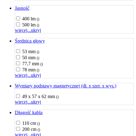
Jasność
400 lm
()
500 lm
()
więcej...
ukryj
Średnica głowy
53 mm
()
50 mm
()
77,7 mm
()
78 mm
()
więcej...
ukryj
Wymiary podstawy magnetycznej (dł. x szer. x wys.)
49 x 57 x 62 mm
()
więcej...
ukryj
Długość kabla
110 cm
()
200 cm
()
więcej...
ukryj