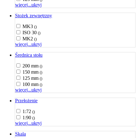
więcej...
ukryj
Stożek zewnętrzny
MK3
()
ISO 30
()
MK2
()
więcej...
ukryj
Średnica stołu
200 mm
()
150 mm
()
125 mm
()
100 mm
()
więcej...
ukryj
Przełożenie
1:72
()
1:90
()
więcej...
ukryj
Skala