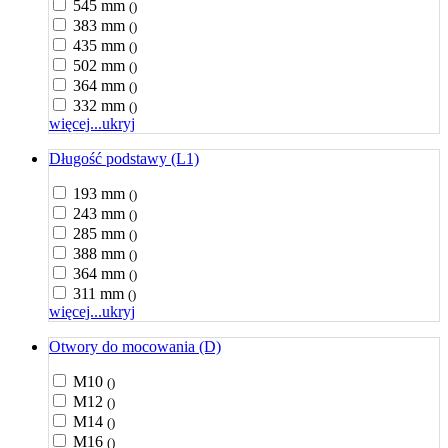
545 mm
()
383 mm
()
435 mm
()
502 mm
()
364 mm
()
332 mm
()
więcej...
ukryj
Długość podstawy (L1)
193 mm
()
243 mm
()
285 mm
()
388 mm
()
364 mm
()
311 mm
()
więcej...
ukryj
Otwory do mocowania (D)
M10
()
M12
()
M14
()
M16
()