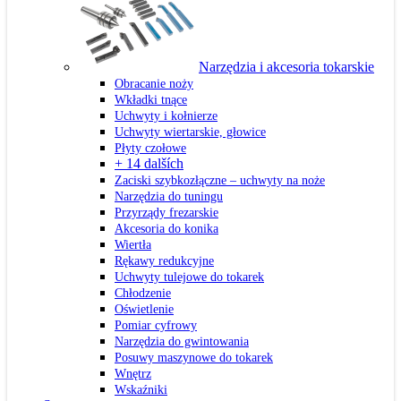
Narzędzia i akcesoria tokarskie
Obracanie noży
Wkładki tnące
Uchwyty i kołnierze
Uchwyty wiertarskie, głowice
Płyty czołowe
+ 14 dalších
Zaciski szybkozłączne – uchwyty na noże
Narzędzia do tuningu
Przyrządy frezarskie
Akcesoria do konika
Wiertła
Rękawy redukcyjne
Uchwyty tulejowe do tokarek
Chłodzenie
Oświetlenie
Pomiar cyfrowy
Narzędzia do gwintowania
Posuwy maszynowe do tokarek
Wnętrz
Wskaźniki