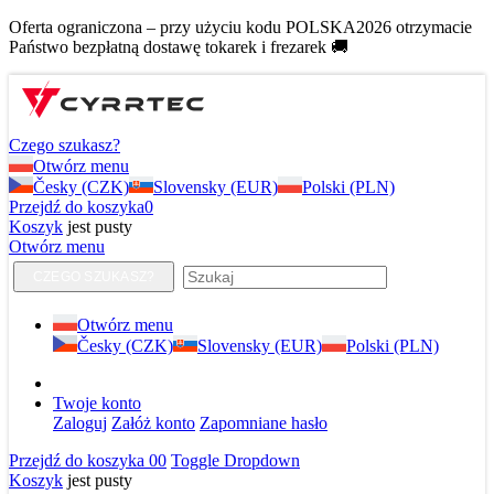
Oferta ograniczona – przy użyciu kodu POLSKA2026 otrzymacie
Państwo bezpłatną dostawę tokarek i frezarek 🚚
Czego szukasz?
Otwórz menu
Česky (CZK)
Slovensky (EUR)
Polski (PLN)
Przejdź do koszyka
0
Koszyk
jest pusty
Otwórz menu
CZEGO SZUKASZ?
Otwórz menu
Česky (CZK)
Slovensky (EUR)
Polski (PLN)
Twoje konto
Zaloguj
Załóż konto
Zapomniane hasło
Przejdź do koszyka
0
0
Toggle Dropdown
Koszyk
jest pusty