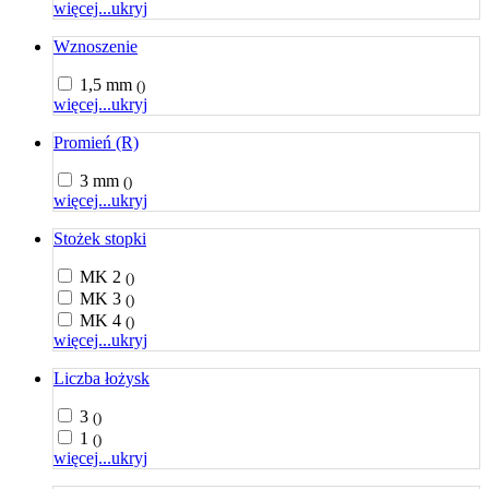
więcej...
ukryj
Wznoszenie
1,5 mm
()
więcej...
ukryj
Promień (R)
3 mm
()
więcej...
ukryj
Stożek stopki
MK 2
()
MK 3
()
MK 4
()
więcej...
ukryj
Liczba łożysk
3
()
1
()
więcej...
ukryj