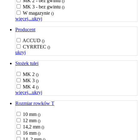
MK 2 - bez gwintu
()
MK 3 - bez gwintu
()
W magazynie
()
więcej...
ukryj
Producent
ACCUD
()
CYRRTEC
()
ukryj
Stożek tulei
MK 2
()
MK 3
()
MK 4
()
więcej...
ukryj
Rozmiar rowków T
10 mm
()
12 mm
()
14,2 mm
()
16 mm
()
14, 2 mm
()