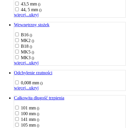
43,5 mm
()
44, 5 mm
()
więcej...
ukryj
Wewnętrzny stożek
B16
()
MK2
()
B18
()
MK5
()
MK3
()
więcej...
ukryj
Odchylenie rzutności
0,008 mm
()
więcej...
ukryj
Całkowita długość trzpienia
101 mm
()
100 mm
()
141 mm
()
105 mm
()