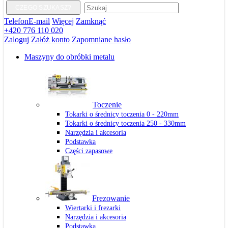
CZEGO SZUKASZ?
Telefon
E-mail
Więcej
Zamknąć
+420 776 110 020
Zaloguj
Załóż konto
Zapomniane hasło
Maszyny do obróbki metalu
Toczenie
Tokarki o średnicy toczenia 0 - 220mm
Tokarki o średnicy toczenia 250 - 330mm
Narzędzia i akcesoria
Podstawka
Części zapasowe
Frezowanie
Wiertarki i frezarki
Narzędzia i akcesoria
Podstawka