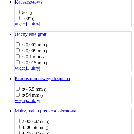
Kąt szczytowy
60°
()
100°
()
więcej...
ukryj
Odchylenie grotu
< 0,007 mm
()
< 0,009 mm
()
< 0,1 mm
()
< 0,015 mm
()
więcej...
ukryj
Korpus obrotowego trzpienia
⌀ 45,5 mm
()
⌀ 54 mm
()
więcej...
ukryj
Maksymalna prędkość obrotowa
2 000 ot/min
()
4800 ot/min
()
4 200 ot/min
()