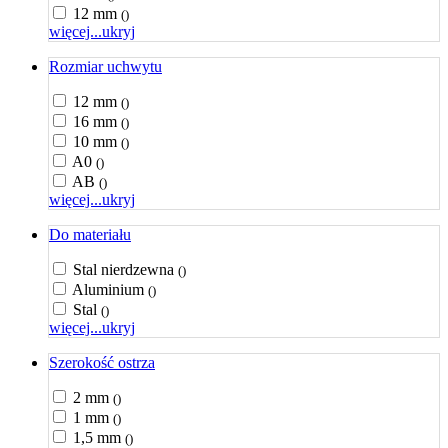
12 mm
()
więcej...
ukryj
Rozmiar uchwytu
12 mm
()
16 mm
()
10 mm
()
A0
()
AB
()
więcej...
ukryj
Do materiału
Stal nierdzewna
()
Aluminium
()
Stal
()
więcej...
ukryj
Szerokość ostrza
2 mm
()
1 mm
()
1,5 mm
()