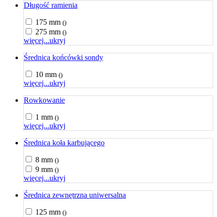
Długość ramienia
175 mm
()
275 mm
()
więcej...
ukryj
Średnica końcówki sondy
10 mm
()
więcej...
ukryj
Rowkowanie
1 mm
()
więcej...
ukryj
Średnica koła karbującego
8 mm
()
9 mm
()
więcej...
ukryj
Średnica zewnętrzna uniwersalna
125 mm
()