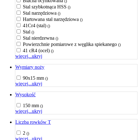
Blacha ocynkowana
()
Stal szybkotnąca HSS
()
Stal narzędziowa
()
Hartowana stal narzędziowa
()
41Cr4 (stal)
()
Stal
()
Stal nierdzewna
()
Powierzchnie pomiarowe z węglika spiekanego
()
41 cR4 (ocel)
()
więcej...
ukryj
Wymiary noży
90x15 mm
()
więcej...
ukryj
Wysokość
150 mm
()
więcej...
ukryj
Liczba rowków T
2
()
więcej...
ukryj