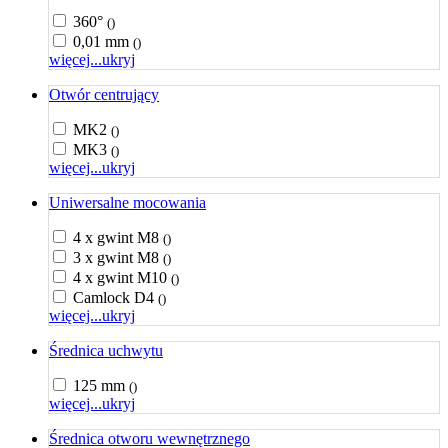
360°
()
0,01 mm
()
więcej...
ukryj
Otwór centrujący
MK2
()
MK3
()
więcej...
ukryj
Uniwersalne mocowania
4 x gwint M8
()
3 x gwint M8
()
4 x gwint M10
()
Camlock D4
()
więcej...
ukryj
Średnica uchwytu
125 mm
()
więcej...
ukryj
Średnica otworu wewnętrznego