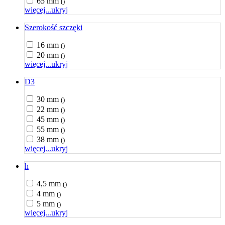
65 mm
()
więcej...
ukryj
Szerokość szczęki
16 mm
()
20 mm
()
więcej...
ukryj
D3
30 mm
()
22 mm
()
45 mm
()
55 mm
()
38 mm
()
więcej...
ukryj
h
4,5 mm
()
4 mm
()
5 mm
()
więcej...
ukryj