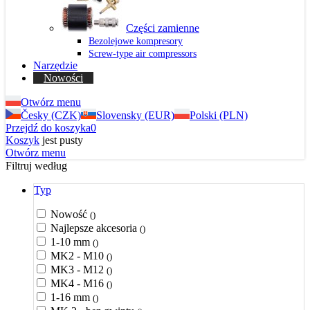
Części zamienne
Bezolejowe kompresory
Screw-type air compressors
Narzędzie
Nowości
Otwórz menu
Česky (CZK)
Slovensky (EUR)
Polski (PLN)
Przejdź do koszyka
0
Koszyk
jest pusty
Otwórz menu
Filtruj według
Typ
Nowość
()
Najlepsze akcesoria
()
1-10 mm
()
MK2 - M10
()
MK3 - M12
()
MK4 - M16
()
1-16 mm
()