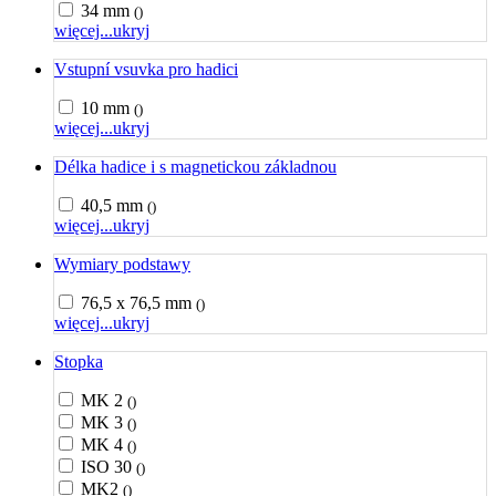
34 mm
()
więcej...
ukryj
Vstupní vsuvka pro hadici
10 mm
()
więcej...
ukryj
Délka hadice i s magnetickou základnou
40,5 mm
()
więcej...
ukryj
Wymiary podstawy
76,5 x 76,5 mm
()
więcej...
ukryj
Stopka
MK 2
()
MK 3
()
MK 4
()
ISO 30
()
MK2
()