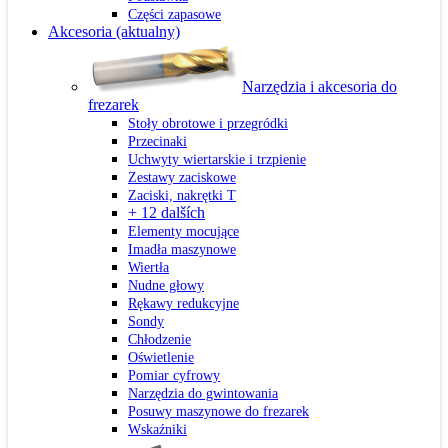
Części zapasowe
Akcesoria
(aktualny)
Narzędzia i akcesoria do
frezarek
Stoły obrotowe i przegródki
Przecinaki
Uchwyty wiertarskie i trzpienie
Zestawy zaciskowe
Zaciski, nakrętki T
+ 12 dalších
Elementy mocujące
Imadła maszynowe
Wiertła
Nudne głowy
Rękawy redukcyjne
Sondy
Chłodzenie
Oświetlenie
Pomiar cyfrowy
Narzędzia do gwintowania
Posuwy maszynowe do frezarek
Wskaźniki