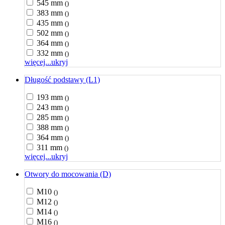
545 mm
()
383 mm
()
435 mm
()
502 mm
()
364 mm
()
332 mm
()
więcej...
ukryj
Długość podstawy (L1)
193 mm
()
243 mm
()
285 mm
()
388 mm
()
364 mm
()
311 mm
()
więcej...
ukryj
Otwory do mocowania (D)
M10
()
M12
()
M14
()
M16
()