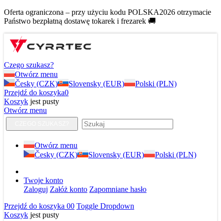
Oferta ograniczona – przy użyciu kodu POLSKA2026 otrzymacie
Państwo bezpłatną dostawę tokarek i frezarek 🚚
Czego szukasz?
Otwórz menu
Česky (CZK)
Slovensky (EUR)
Polski (PLN)
Przejdź do koszyka
0
Koszyk
jest pusty
Otwórz menu
CZEGO SZUKASZ?
Otwórz menu
Česky (CZK)
Slovensky (EUR)
Polski (PLN)
Twoje konto
Zaloguj
Załóż konto
Zapomniane hasło
Przejdź do koszyka
0
0
Toggle Dropdown
Koszyk
jest pusty