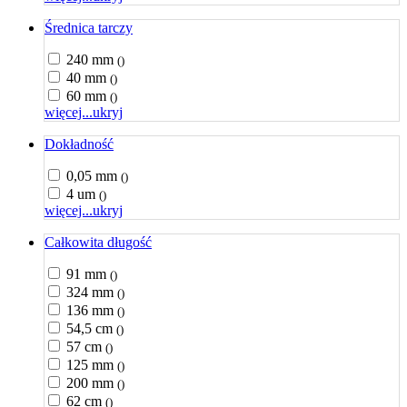
Średnica tarczy
240 mm
()
40 mm
()
60 mm
()
więcej...
ukryj
Dokładność
0,05 mm
()
4 um
()
więcej...
ukryj
Całkowita długość
91 mm
()
324 mm
()
136 mm
()
54,5 cm
()
57 cm
()
125 mm
()
200 mm
()
62 cm
()