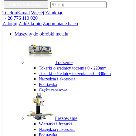
CZEGO SZUKASZ?
Telefon
E-mail
Więcej
Zamknąć
+420 776 110 020
Zaloguj
Załóż konto
Zapomniane hasło
Maszyny do obróbki metalu
Toczenie
Tokarki o średnicy toczenia 0 - 220mm
Tokarki o średnicy toczenia 250 - 330mm
Narzędzia i akcesoria
Podstawka
Części zapasowe
Frezowanie
Wiertarki i frezarki
Narzędzia i akcesoria
Podstawka