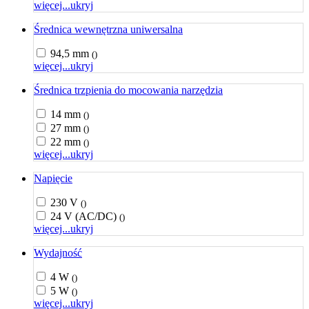
więcej...
ukryj
Średnica wewnętrzna uniwersalna
94,5 mm
()
więcej...
ukryj
Średnica trzpienia do mocowania narzędzia
14 mm
()
27 mm
()
22 mm
()
więcej...
ukryj
Napięcie
230 V
()
24 V (AC/DC)
()
więcej...
ukryj
Wydajność
4 W
()
5 W
()
więcej...
ukryj