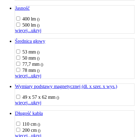
Jasność
400 lm
()
500 lm
()
więcej...
ukryj
Średnica głowy
53 mm
()
50 mm
()
77,7 mm
()
78 mm
()
więcej...
ukryj
Wymiary podstawy magnetycznej (dł. x szer. x wys.)
49 x 57 x 62 mm
()
więcej...
ukryj
Długość kabla
110 cm
()
200 cm
()
więcej...
ukryj