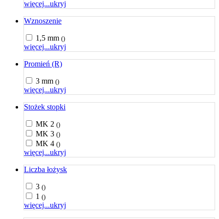
więcej...
ukryj
Wznoszenie
1,5 mm
()
więcej...
ukryj
Promień (R)
3 mm
()
więcej...
ukryj
Stożek stopki
MK 2
()
MK 3
()
MK 4
()
więcej...
ukryj
Liczba łożysk
3
()
1
()
więcej...
ukryj