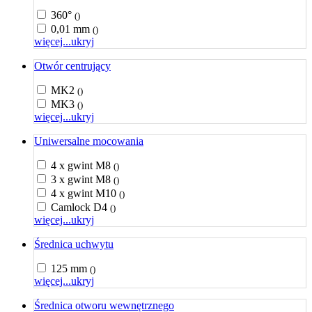
360°
()
0,01 mm
()
więcej...
ukryj
Otwór centrujący
MK2
()
MK3
()
więcej...
ukryj
Uniwersalne mocowania
4 x gwint M8
()
3 x gwint M8
()
4 x gwint M10
()
Camlock D4
()
więcej...
ukryj
Średnica uchwytu
125 mm
()
więcej...
ukryj
Średnica otworu wewnętrznego