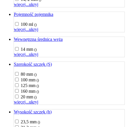
więcej...
ukryj
Pojemność pojemnika
100 ml
()
więcej...
ukryj
Wewnętrzna średnica węża
14 mm
()
więcej...
ukryj
Szerokość szczęk (S)
80 mm
()
100 mm
()
125 mm
()
160 mm
()
20 mm
()
więcej...
ukryj
Wysokość szczęk (h)
23,5 mm
()