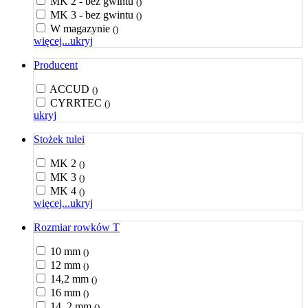
MK 2 - bez gwintu
()
MK 3 - bez gwintu
()
W magazynie
()
więcej...
ukryj
Producent
ACCUD
()
CYRRTEC
()
ukryj
Stożek tulei
MK 2
()
MK 3
()
MK 4
()
więcej...
ukryj
Rozmiar rowków T
10 mm
()
12 mm
()
14,2 mm
()
16 mm
()
14, 2 mm
()