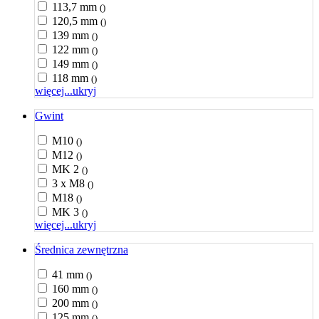
113,7 mm
()
120,5 mm
()
139 mm
()
122 mm
()
149 mm
()
118 mm
()
więcej...
ukryj
Gwint
M10
()
M12
()
MK 2
()
3 x M8
()
M18
()
MK 3
()
więcej...
ukryj
Średnica zewnętrzna
41 mm
()
160 mm
()
200 mm
()
125 mm
()