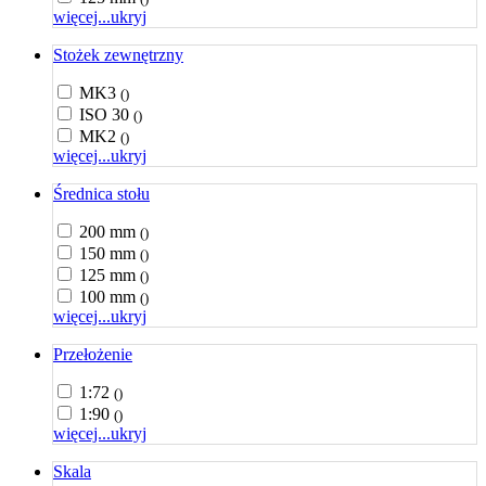
więcej...
ukryj
Stożek zewnętrzny
MK3
()
ISO 30
()
MK2
()
więcej...
ukryj
Średnica stołu
200 mm
()
150 mm
()
125 mm
()
100 mm
()
więcej...
ukryj
Przełożenie
1:72
()
1:90
()
więcej...
ukryj
Skala