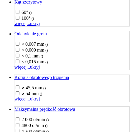
Kąt szczytowy
60°
()
100°
()
więcej...
ukryj
Odchylenie grotu
< 0,007 mm
()
< 0,009 mm
()
< 0,1 mm
()
< 0,015 mm
()
więcej...
ukryj
Korpus obrotowego trzpienia
⌀ 45,5 mm
()
⌀ 54 mm
()
więcej...
ukryj
Maksymalna prędkość obrotowa
2 000 ot/min
()
4800 ot/min
()
4 200 ot/min
()