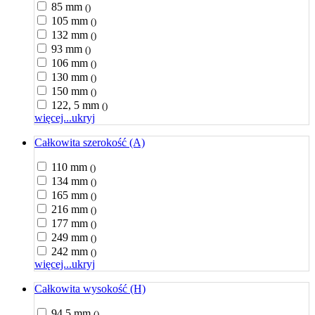
85 mm
()
105 mm
()
132 mm
()
93 mm
()
106 mm
()
130 mm
()
150 mm
()
122, 5 mm
()
więcej...
ukryj
Całkowita szerokość (A)
110 mm
()
134 mm
()
165 mm
()
216 mm
()
177 mm
()
249 mm
()
242 mm
()
więcej...
ukryj
Całkowita wysokość (H)
94,5 mm
()