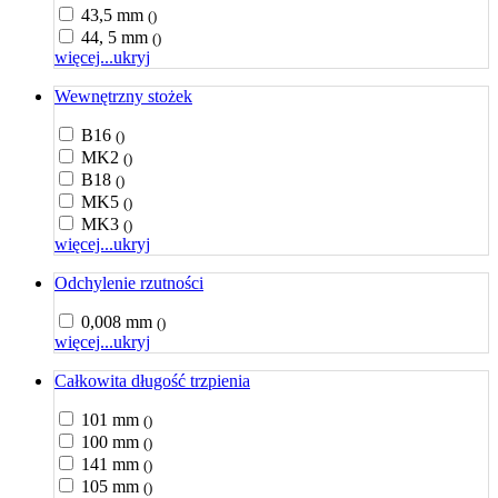
43,5 mm
()
44, 5 mm
()
więcej...
ukryj
Wewnętrzny stożek
B16
()
MK2
()
B18
()
MK5
()
MK3
()
więcej...
ukryj
Odchylenie rzutności
0,008 mm
()
więcej...
ukryj
Całkowita długość trzpienia
101 mm
()
100 mm
()
141 mm
()
105 mm
()