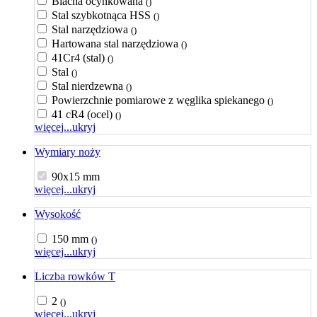
Blacha ocynkowana
()
Stal szybkotnąca HSS
()
Stal narzędziowa
()
Hartowana stal narzędziowa
()
41Cr4 (stal)
()
Stal
()
Stal nierdzewna
()
Powierzchnie pomiarowe z węglika spiekanego
()
41 cR4 (ocel)
()
więcej...
ukryj
Wymiary noży
90x15 mm
więcej...
ukryj
Wysokość
150 mm
()
więcej...
ukryj
Liczba rowków T
2
()
więcej...
ukryj