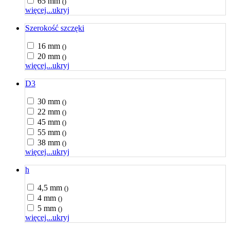
65 mm
()
więcej...
ukryj
Szerokość szczęki
16 mm
()
20 mm
()
więcej...
ukryj
D3
30 mm
()
22 mm
()
45 mm
()
55 mm
()
38 mm
()
więcej...
ukryj
h
4,5 mm
()
4 mm
()
5 mm
()
więcej...
ukryj