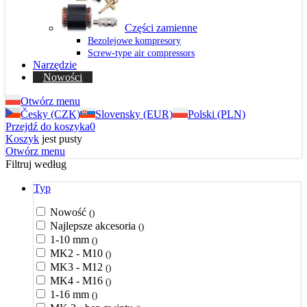
Części zamienne
Bezolejowe kompresory
Screw-type air compressors
Narzędzie
Nowości
Otwórz menu
Česky (CZK)
Slovensky (EUR)
Polski (PLN)
Przejdź do koszyka
0
Koszyk
jest pusty
Otwórz menu
Filtruj według
Typ
Nowość
()
Najlepsze akcesoria
()
1-10 mm
()
MK2 - M10
()
MK3 - M12
()
MK4 - M16
()
1-16 mm
()