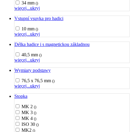
34 mm
()
więcej...
ukryj
Vstupní vsuvka pro hadici
10 mm
()
więcej...
ukryj
Délka hadice i s magnetickou základnou
40,5 mm
()
więcej...
ukryj
Wymiary podstawy
76,5 x 76,5 mm
()
więcej...
ukryj
Stopka
MK 2
()
MK 3
()
MK 4
()
ISO 30
()
MK2
()