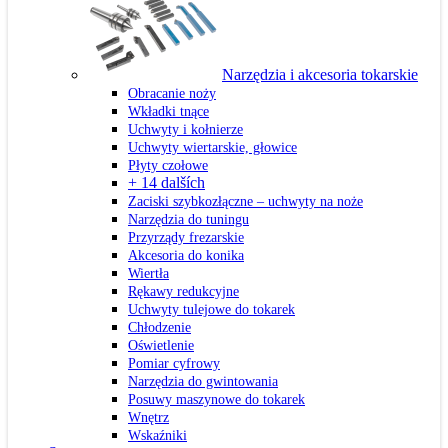
Narzędzia i akcesoria tokarskie
Obracanie noży
Wkładki tnące
Uchwyty i kołnierze
Uchwyty wiertarskie, głowice
Płyty czołowe
+ 14 dalších
Zaciski szybkozłączne – uchwyty na noże
Narzędzia do tuningu
Przyrządy frezarskie
Akcesoria do konika
Wiertła
Rękawy redukcyjne
Uchwyty tulejowe do tokarek
Chłodzenie
Oświetlenie
Pomiar cyfrowy
Narzędzia do gwintowania
Posuwy maszynowe do tokarek
Wnętrz
Wskaźniki