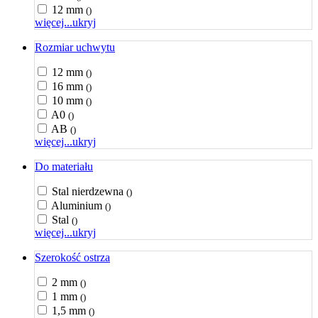
12 mm
()
więcej...
ukryj
Rozmiar uchwytu
12 mm
()
16 mm
()
10 mm
()
A0
()
AB
()
więcej...
ukryj
Do materiału
Stal nierdzewna
()
Aluminium
()
Stal
()
więcej...
ukryj
Szerokość ostrza
2 mm
()
1 mm
()
1,5 mm
()