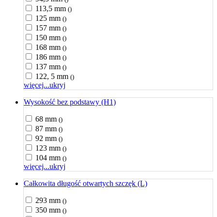
113,5 mm
()
125 mm
()
157 mm
()
150 mm
()
168 mm
()
186 mm
()
137 mm
()
122, 5 mm
()
więcej...
ukryj
Wysokość bez podstawy (H1)
68 mm
()
87 mm
()
92 mm
()
123 mm
()
104 mm
()
więcej...
ukryj
Całkowita długość otwartych szczęk (L)
293 mm
()
350 mm
()