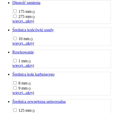
Długość ramienia
175 mm
()
275 mm
()
więcej...
ukryj
Średnica końcówki sondy
10 mm
()
więcej...
ukryj
Rowkowanie
1 mm
()
więcej...
ukryj
Średnica koła karbującego
8 mm
()
9 mm
()
więcej...
ukryj
Średnica zewnętrzna uniwersalna
125 mm
()