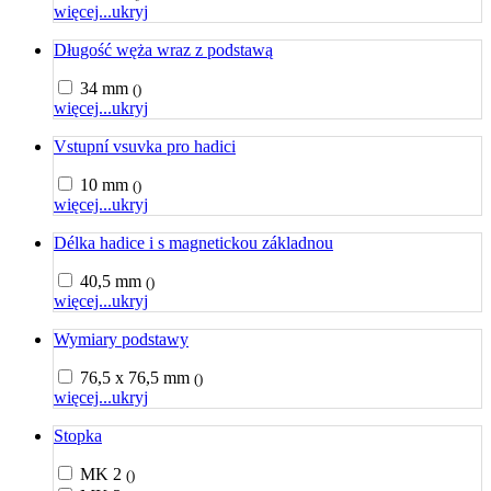
więcej...
ukryj
Długość węża wraz z podstawą
34 mm
()
więcej...
ukryj
Vstupní vsuvka pro hadici
10 mm
()
więcej...
ukryj
Délka hadice i s magnetickou základnou
40,5 mm
()
więcej...
ukryj
Wymiary podstawy
76,5 x 76,5 mm
()
więcej...
ukryj
Stopka
MK 2
()