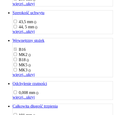
więcej...
ukryj
Szerokość uchwytu
43,5 mm
()
44, 5 mm
()
więcej...
ukryj
Wewnętrzny stożek
B16
MK2
()
B18
()
MK5
()
MK3
()
więcej...
ukryj
Odchylenie rzutności
0,008 mm
()
więcej...
ukryj
Całkowita długość trzpienia