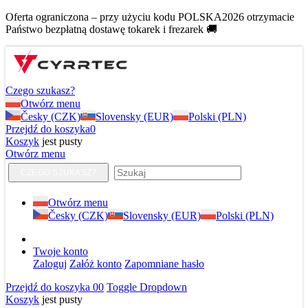
Oferta ograniczona – przy użyciu kodu POLSKA2026 otrzymacie
Państwo bezpłatną dostawę tokarek i frezarek 🚚
Czego szukasz?
Otwórz menu
Česky (CZK)
Slovensky (EUR)
Polski (PLN)
Przejdź do koszyka
0
Koszyk
jest pusty
Otwórz menu
CZEGO SZUKASZ?
Otwórz menu
Česky (CZK)
Slovensky (EUR)
Polski (PLN)
Twoje konto
Zaloguj
Załóż konto
Zapomniane hasło
Przejdź do koszyka
0
0
Toggle Dropdown
Koszyk
jest pusty