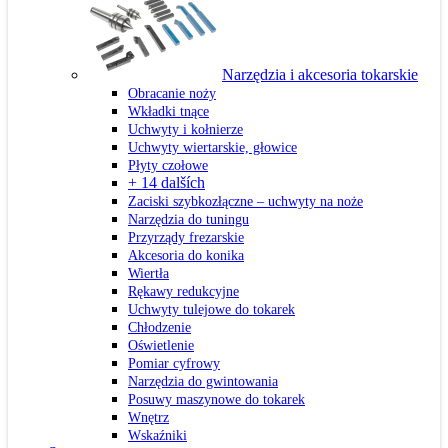
Narzędzia i akcesoria tokarskie
Obracanie noży
Wkładki tnące
Uchwyty i kołnierze
Uchwyty wiertarskie, głowice
Płyty czołowe
+ 14 dalších
Zaciski szybkozłączne – uchwyty na noże
Narzędzia do tuningu
Przyrządy frezarskie
Akcesoria do konika
Wiertła
Rękawy redukcyjne
Uchwyty tulejowe do tokarek
Chłodzenie
Oświetlenie
Pomiar cyfrowy
Narzędzia do gwintowania
Posuwy maszynowe do tokarek
Wnętrz
Wskaźniki