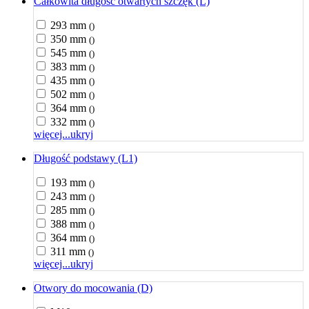
Całkowita długość otwartych szczęk (L)
293 mm
()
350 mm
()
545 mm
()
383 mm
()
435 mm
()
502 mm
()
364 mm
()
332 mm
()
więcej...
ukryj
Długość podstawy (L1)
193 mm
()
243 mm
()
285 mm
()
388 mm
()
364 mm
()
311 mm
()
więcej...
ukryj
Otwory do mocowania (D)