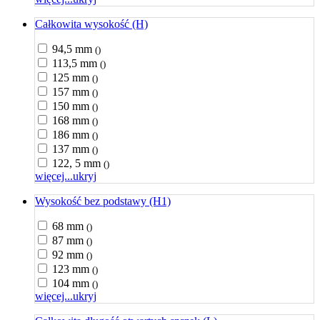
Całkowita wysokość (H)
94,5 mm
()
113,5 mm
()
125 mm
()
157 mm
()
150 mm
()
168 mm
()
186 mm
()
137 mm
()
122, 5 mm
()
więcej...
ukryj
Wysokość bez podstawy (H1)
68 mm
()
87 mm
()
92 mm
()
123 mm
()
104 mm
()
więcej...
ukryj