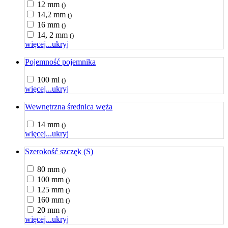
12 mm
()
14,2 mm
()
16 mm
()
14, 2 mm
()
więcej...
ukryj
Pojemność pojemnika
100 ml
()
więcej...
ukryj
Wewnętrzna średnica węża
14 mm
()
więcej...
ukryj
Szerokość szczęk (S)
80 mm
()
100 mm
()
125 mm
()
160 mm
()
20 mm
()
więcej...
ukryj