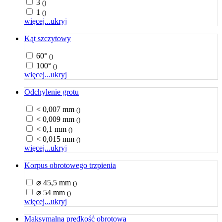
3
()
1
()
więcej...
ukryj
Kąt szczytowy
60°
()
100°
()
więcej...
ukryj
Odchylenie grotu
< 0,007 mm
()
< 0,009 mm
()
< 0,1 mm
()
< 0,015 mm
()
więcej...
ukryj
Korpus obrotowego trzpienia
⌀ 45,5 mm
()
⌀ 54 mm
()
więcej...
ukryj
Maksymalna prędkość obrotowa