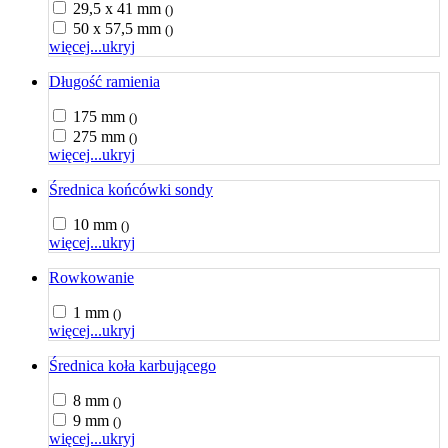
29,5 x 41 mm
()
50 x 57,5 mm
()
więcej...
ukryj
Długość ramienia
175 mm
()
275 mm
()
więcej...
ukryj
Średnica końcówki sondy
10 mm
()
więcej...
ukryj
Rowkowanie
1 mm
()
więcej...
ukryj
Średnica koła karbującego
8 mm
()
9 mm
()
więcej...
ukryj