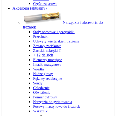
Części zapasowe
Akcesoria
(aktualny)
Narzędzia i akcesoria do
frezarek
Stoły obrotowe i przegródki
Przecinaki
Uchwyty wiertarskie i trzpienie
Zestawy zaciskowe
Zaciski, nakrętki T
+ 12 dalších
Elementy mocujące
Imadła maszynowe
Wiertła
Nudne głowy
Rękawy redukcyjne
Sondy
Chłodzenie
Oświetlenie
Pomiar cyfrowy
Narzędzia do gwintowania
Posuwy maszynowe do frezarek
Wskaźniki