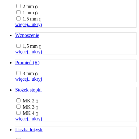
2 mm
()
1 mm
()
1,5 mm
()
więcej...
ukryj
Wznoszenie
1,5 mm
()
więcej...
ukryj
Promień (R)
3 mm
()
więcej...
ukryj
Stożek stopki
MK 2
()
MK 3
()
MK 4
()
więcej...
ukryj
Liczba łożysk