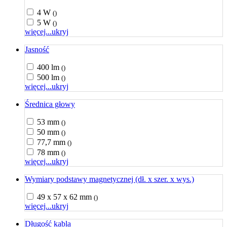
4 W
()
5 W
()
więcej...
ukryj
Jasność
400 lm
()
500 lm
()
więcej...
ukryj
Średnica głowy
53 mm
()
50 mm
()
77,7 mm
()
78 mm
()
więcej...
ukryj
Wymiary podstawy magnetycznej (dł. x szer. x wys.)
49 x 57 x 62 mm
()
więcej...
ukryj
Długość kabla