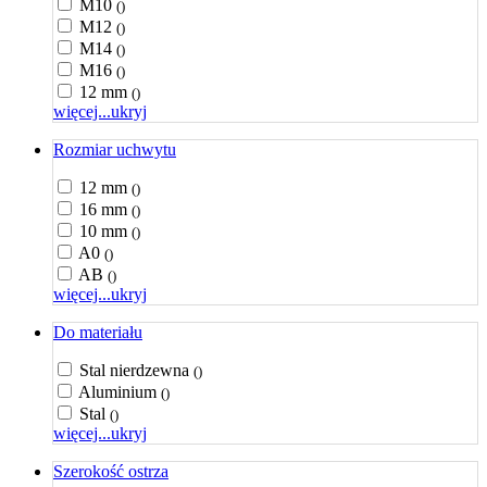
M10
()
M12
()
M14
()
M16
()
12 mm
()
więcej...
ukryj
Rozmiar uchwytu
12 mm
()
16 mm
()
10 mm
()
A0
()
AB
()
więcej...
ukryj
Do materiału
Stal nierdzewna
()
Aluminium
()
Stal
()
więcej...
ukryj
Szerokość ostrza