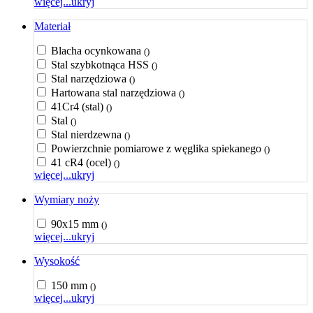
więcej...
ukryj
Materiał
Blacha ocynkowana
()
Stal szybkotnąca HSS
()
Stal narzędziowa
()
Hartowana stal narzędziowa
()
41Cr4 (stal)
()
Stal
()
Stal nierdzewna
()
Powierzchnie pomiarowe z węglika spiekanego
()
41 cR4 (ocel)
()
więcej...
ukryj
Wymiary noży
90x15 mm
()
więcej...
ukryj
Wysokość
150 mm
()
więcej...
ukryj