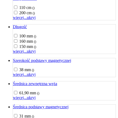
110 cm
()
200 cm
()
więcej...
ukryj
Długość
100 mm
()
160 mm
()
150 mm
()
więcej...
ukryj
Szerokość podstawy magnetycznej
38 mm
()
więcej...
ukryj
Średnica zewnętrzna węża
61,90 mm
()
więcej...
ukryj
Średnica podstawy magnetycznej
31 mm
()