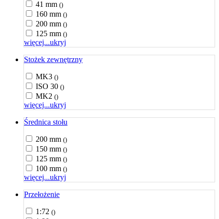
41 mm
()
160 mm
()
200 mm
()
125 mm
()
więcej...
ukryj
Stożek zewnętrzny
MK3
()
ISO 30
()
MK2
()
więcej...
ukryj
Średnica stołu
200 mm
()
150 mm
()
125 mm
()
100 mm
()
więcej...
ukryj
Przełożenie
1:72
()