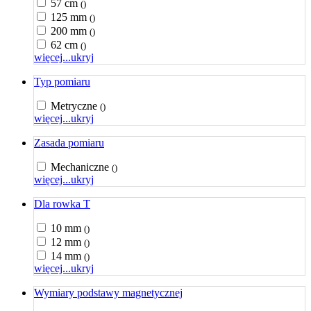
57 cm
()
125 mm
()
200 mm
()
62 cm
()
więcej...
ukryj
Typ pomiaru
Metryczne
()
więcej...
ukryj
Zasada pomiaru
Mechaniczne
()
więcej...
ukryj
Dla rowka T
10 mm
()
12 mm
()
14 mm
()
więcej...
ukryj
Wymiary podstawy magnetycznej