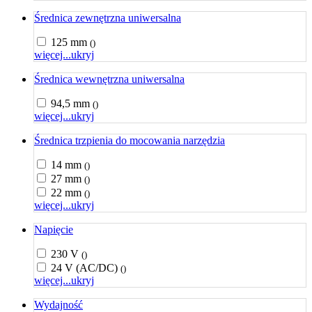
Średnica zewnętrzna uniwersalna
125 mm
()
więcej...
ukryj
Średnica wewnętrzna uniwersalna
94,5 mm
()
więcej...
ukryj
Średnica trzpienia do mocowania narzędzia
14 mm
()
27 mm
()
22 mm
()
więcej...
ukryj
Napięcie
230 V
()
24 V (AC/DC)
()
więcej...
ukryj
Wydajność