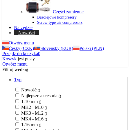
Części zamienne
Bezolejowe kompresory
Screw-type air compressors
Narzędzie
Nowości
Otwórz menu
Česky (CZK)
Slovensky (EUR)
Polski (PLN)
Przejdź do koszyka
0
Koszyk
jest pusty
Otwórz menu
Filtruj według
Typ
Nowość
()
Najlepsze akcesoria
()
1-10 mm
()
MK2 - M10
()
MK3 - M12
()
MK4 - M16
()
1-16 mm
()