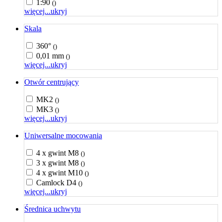
1:90
()
więcej...
ukryj
Skala
360°
()
0,01 mm
()
więcej...
ukryj
Otwór centrujący
MK2
()
MK3
()
więcej...
ukryj
Uniwersalne mocowania
4 x gwint M8
()
3 x gwint M8
()
4 x gwint M10
()
Camlock D4
()
więcej...
ukryj
Średnica uchwytu