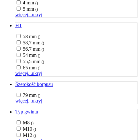
4 mm
()
5 mm
()
więcej...
ukryj
H1
58 mm
()
58,7 mm
()
56,7 mm
()
54 mm
()
55,5 mm
()
65 mm
()
więcej...
ukryj
Szerokość korpusu
79 mm
()
więcej...
ukryj
Typ gwintu
M8
()
M10
()
M12
()