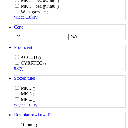
MK 2 - bez gwintu
()
MK 3 - bez gwintu
()
W magazynie
()
więcej...
ukryj
Cena
-
Producent
ACCUD
()
CYRRTEC
()
ukryj
Stożek tulei
MK 2
()
MK 3
()
MK 4
()
więcej...
ukryj
Rozmiar rowków T
10 mm
()