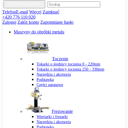
CZEGO SZUKASZ?
Telefon
E-mail
Więcej
Zamknąć
+420 776 110 020
Zaloguj
Załóż konto
Zapomniane hasło
Maszyny do obróbki metalu
Toczenie
Tokarki o średnicy toczenia 0 - 220mm
Tokarki o średnicy toczenia 250 - 330mm
Narzędzia i akcesoria
Podstawka
Części zapasowe
Frezowanie
Wiertarki i frezarki
Narzędzia i akcesoria
Podstawka