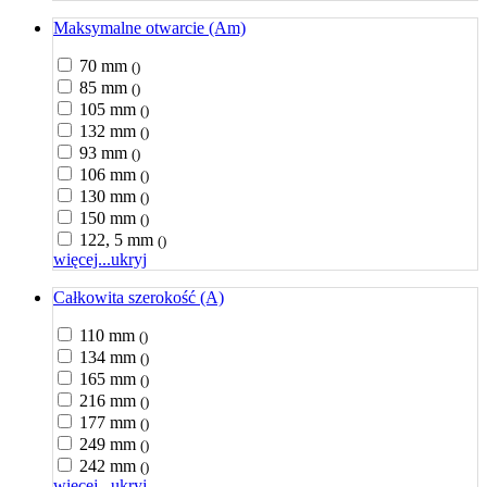
Maksymalne otwarcie (Am)
70 mm
()
85 mm
()
105 mm
()
132 mm
()
93 mm
()
106 mm
()
130 mm
()
150 mm
()
122, 5 mm
()
więcej...
ukryj
Całkowita szerokość (A)
110 mm
()
134 mm
()
165 mm
()
216 mm
()
177 mm
()
249 mm
()
242 mm
()
więcej...
ukryj