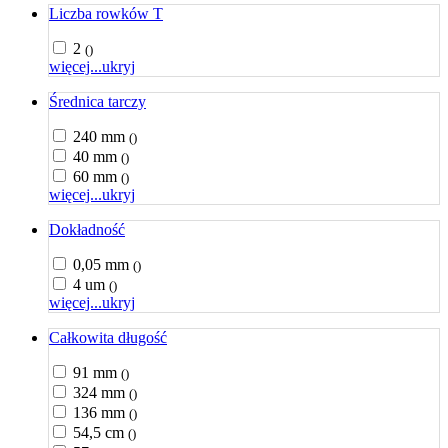
Liczba rowków T
2
()
więcej...
ukryj
Średnica tarczy
240 mm
()
40 mm
()
60 mm
()
więcej...
ukryj
Dokładność
0,05 mm
()
4 um
()
więcej...
ukryj
Całkowita długość
91 mm
()
324 mm
()
136 mm
()
54,5 cm
()