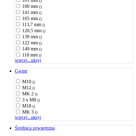
101 mm
()
100 mm
()
141 mm
()
105 mm
()
113,7 mm
()
120,5 mm
()
139 mm
()
122 mm
()
149 mm
()
118 mm
()
więcej...
ukryj
Gwint
M10
()
M12
()
MK 2
()
3 x M8
()
M18
()
MK 3
()
więcej...
ukryj
Średnica zewnętrzna