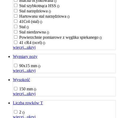
Blacha ocynkowana
()
Stal szybkotnąca HSS
()
Stal narzędziowa
()
Hartowana stal narzędziowa
()
41Cr4 (stal)
()
Stal
()
Stal nierdzewna
()
Powierzchnie pomiarowe z węglika spiekanego
()
41 cR4 (ocel)
()
więcej...
ukryj
Wymiary noży
90x15 mm
()
więcej...
ukryj
Wysokość
150 mm
()
więcej...
ukryj
Liczba rowków T
2
()
więcej...
ukryj