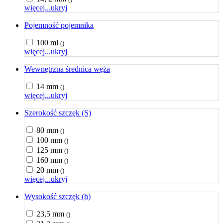
więcej...
ukryj
Pojemność pojemnika
100 ml
()
więcej...
ukryj
Wewnętrzna średnica węża
14 mm
()
więcej...
ukryj
Szerokość szczęk (S)
80 mm
()
100 mm
()
125 mm
()
160 mm
()
20 mm
()
więcej...
ukryj
Wysokość szczęk (h)
23,5 mm
()