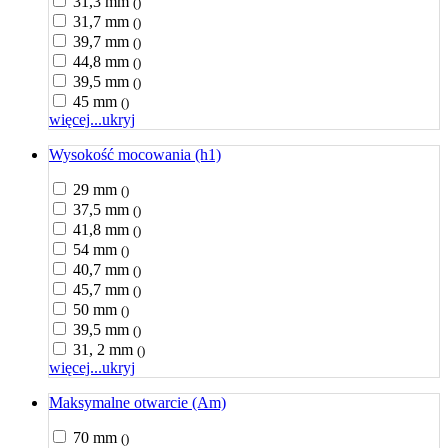
31,3 mm
()
31,7 mm
()
39,7 mm
()
44,8 mm
()
39,5 mm
()
45 mm
()
więcej...
ukryj
Wysokość mocowania (h1)
29 mm
()
37,5 mm
()
41,8 mm
()
54 mm
()
40,7 mm
()
45,7 mm
()
50 mm
()
39,5 mm
()
31, 2 mm
()
więcej...
ukryj
Maksymalne otwarcie (Am)
70 mm
()