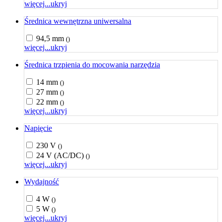
więcej...
ukryj
Średnica wewnętrzna uniwersalna
94,5 mm
()
więcej...
ukryj
Średnica trzpienia do mocowania narzędzia
14 mm
()
27 mm
()
22 mm
()
więcej...
ukryj
Napięcie
230 V
()
24 V (AC/DC)
()
więcej...
ukryj
Wydajność
4 W
()
5 W
()
więcej...
ukryj