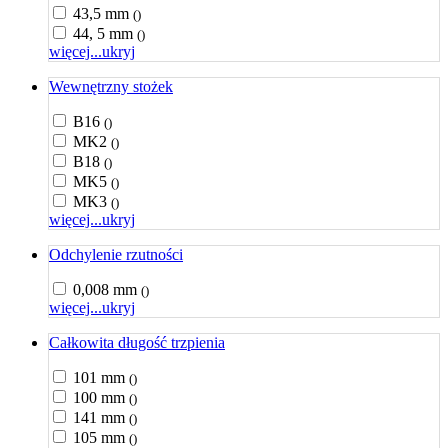
43,5 mm
()
44, 5 mm
()
więcej...
ukryj
Wewnętrzny stożek
B16
()
MK2
()
B18
()
MK5
()
MK3
()
więcej...
ukryj
Odchylenie rzutności
0,008 mm
()
więcej...
ukryj
Całkowita długość trzpienia
101 mm
()
100 mm
()
141 mm
()
105 mm
()