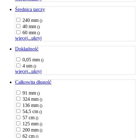
Średnica tarczy
240 mm
()
40 mm
()
60 mm
()
więcej...
ukryj
Dokładność
0,05 mm
()
4 um
()
więcej...
ukryj
Całkowita długość
91 mm
()
324 mm
()
136 mm
()
54,5 cm
()
57 cm
()
125 mm
()
200 mm
()
62 cm
()