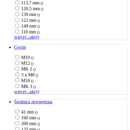
113,7 mm
()
120,5 mm
()
139 mm
()
122 mm
()
149 mm
()
118 mm
()
więcej...
ukryj
Gwint
M10
()
M12
()
MK 2
()
3 x M8
()
M18
()
MK 3
()
więcej...
ukryj
Średnica zewnętrzna
41 mm
()
160 mm
()
200 mm
()
125 mm
()