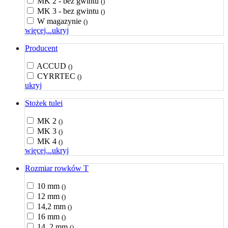
MK 2 - bez gwintu
()
MK 3 - bez gwintu
()
W magazynie
()
więcej...
ukryj
Producent
ACCUD
()
CYRRTEC
()
ukryj
Stożek tulei
MK 2
()
MK 3
()
MK 4
()
więcej...
ukryj
Rozmiar rowków T
10 mm
()
12 mm
()
14,2 mm
()
16 mm
()
14, 2 mm
()