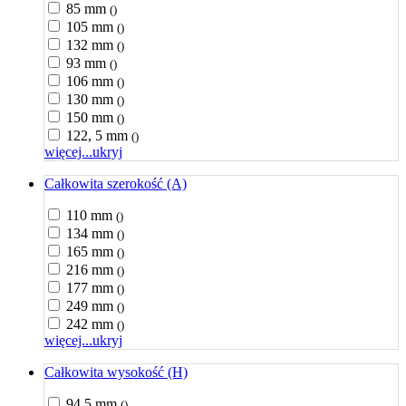
85 mm
()
105 mm
()
132 mm
()
93 mm
()
106 mm
()
130 mm
()
150 mm
()
122, 5 mm
()
więcej...
ukryj
Całkowita szerokość (A)
110 mm
()
134 mm
()
165 mm
()
216 mm
()
177 mm
()
249 mm
()
242 mm
()
więcej...
ukryj
Całkowita wysokość (H)
94,5 mm
()