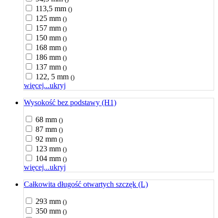
113,5 mm
()
125 mm
()
157 mm
()
150 mm
()
168 mm
()
186 mm
()
137 mm
()
122, 5 mm
()
więcej...
ukryj
Wysokość bez podstawy (H1)
68 mm
()
87 mm
()
92 mm
()
123 mm
()
104 mm
()
więcej...
ukryj
Całkowita długość otwartych szczęk (L)
293 mm
()
350 mm
()