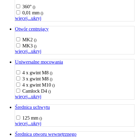
360°
()
0,01 mm
()
więcej...
ukryj
Otwór centrujący
MK2
()
MK3
()
więcej...
ukryj
Uniwersalne mocowania
4 x gwint M8
()
3 x gwint M8
()
4 x gwint M10
()
Camlock D4
()
więcej...
ukryj
Średnica uchwytu
125 mm
()
więcej...
ukryj
Średnica otworu wewnętrznego