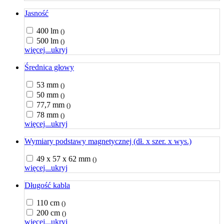
Jasność
400 lm
()
500 lm
()
więcej...
ukryj
Średnica głowy
53 mm
()
50 mm
()
77,7 mm
()
78 mm
()
więcej...
ukryj
Wymiary podstawy magnetycznej (dł. x szer. x wys.)
49 x 57 x 62 mm
()
więcej...
ukryj
Długość kabla
110 cm
()
200 cm
()
więcej...
ukryj