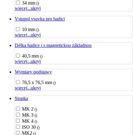
34 mm
()
więcej...
ukryj
Vstupní vsuvka pro hadici
10 mm
()
więcej...
ukryj
Délka hadice i s magnetickou základnou
40,5 mm
()
więcej...
ukryj
Wymiary podstawy
76,5 x 76,5 mm
()
więcej...
ukryj
Stopka
MK 2
()
MK 3
()
MK 4
()
ISO 30
()
MK2
()