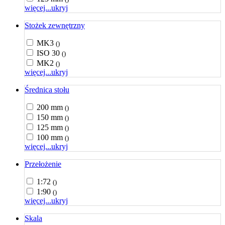
więcej...
ukryj
Stożek zewnętrzny
MK3
()
ISO 30
()
MK2
()
więcej...
ukryj
Średnica stołu
200 mm
()
150 mm
()
125 mm
()
100 mm
()
więcej...
ukryj
Przełożenie
1:72
()
1:90
()
więcej...
ukryj
Skala