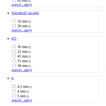
65 mm
()
więcej...
ukryj
Szerokość szczęki
16 mm
()
20 mm
()
więcej...
ukryj
D3
30 mm
()
22 mm
()
45 mm
()
55 mm
()
38 mm
()
więcej...
ukryj
h
4,5 mm
()
4 mm
()
5 mm
()
więcej...
ukryj