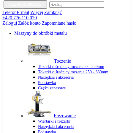
CZEGO SZUKASZ?
Telefon
E-mail
Więcej
Zamknąć
+420 776 110 020
Zaloguj
Załóż konto
Zapomniane hasło
Maszyny do obróbki metalu
Toczenie
Tokarki o średnicy toczenia 0 - 220mm
Tokarki o średnicy toczenia 250 - 330mm
Narzędzia i akcesoria
Podstawka
Części zapasowe
Frezowanie
Wiertarki i frezarki
Narzędzia i akcesoria
Podstawka