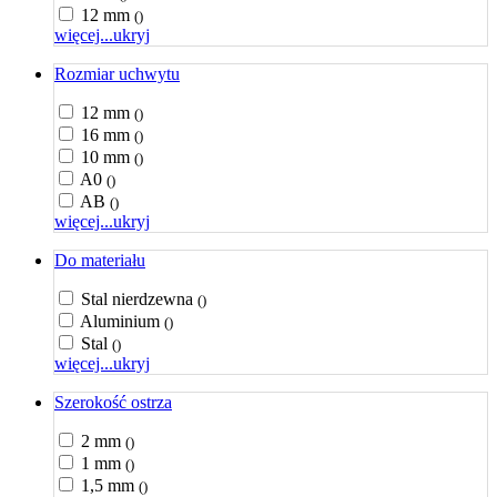
12 mm
()
więcej...
ukryj
Rozmiar uchwytu
12 mm
()
16 mm
()
10 mm
()
A0
()
AB
()
więcej...
ukryj
Do materiału
Stal nierdzewna
()
Aluminium
()
Stal
()
więcej...
ukryj
Szerokość ostrza
2 mm
()
1 mm
()
1,5 mm
()