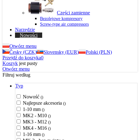
Części zamienne
Bezolejowe kompresory
Screw-type air compressors
Narzędzie
Nowości
Otwórz menu
Česky (CZK)
Slovensky (EUR)
Polski (PLN)
Przejdź do koszyka
0
Koszyk
jest pusty
Otwórz menu
Filtruj według
Typ
Nowość
()
Najlepsze akcesoria
()
1-10 mm
()
MK2 - M10
()
MK3 - M12
()
MK4 - M16
()
1-16 mm
()