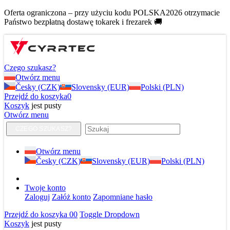
Oferta ograniczona – przy użyciu kodu POLSKA2026 otrzymacie
Państwo bezpłatną dostawę tokarek i frezarek 🚚
Czego szukasz?
Otwórz menu
Česky (CZK)
Slovensky (EUR)
Polski (PLN)
Przejdź do koszyka
0
Koszyk
jest pusty
Otwórz menu
CZEGO SZUKASZ?
Otwórz menu
Česky (CZK)
Slovensky (EUR)
Polski (PLN)
Twoje konto
Zaloguj
Załóż konto
Zapomniane hasło
Przejdź do koszyka
0
0
Toggle Dropdown
Koszyk
jest pusty