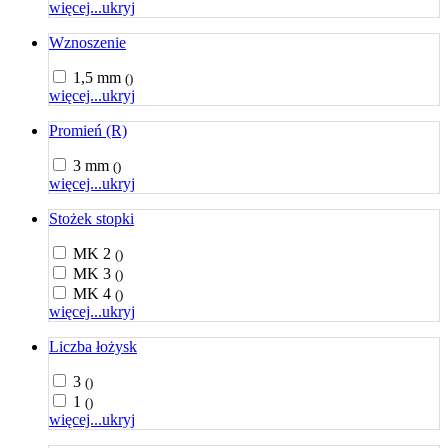
więcej...
ukryj
Wznoszenie
1,5 mm
()
więcej...
ukryj
Promień (R)
3 mm
()
więcej...
ukryj
Stożek stopki
MK 2
()
MK 3
()
MK 4
()
więcej...
ukryj
Liczba łożysk
3
()
1
()
więcej...
ukryj