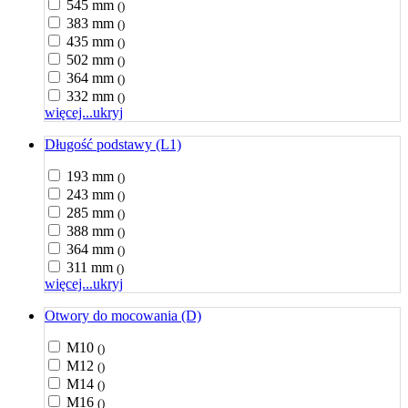
545 mm
()
383 mm
()
435 mm
()
502 mm
()
364 mm
()
332 mm
()
więcej...
ukryj
Długość podstawy (L1)
193 mm
()
243 mm
()
285 mm
()
388 mm
()
364 mm
()
311 mm
()
więcej...
ukryj
Otwory do mocowania (D)
M10
()
M12
()
M14
()
M16
()