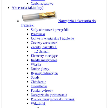
Części zapasowe
Akcesoria
(aktualny)
Narzędzia i akcesoria do
frezarek
Stoły obrotowe i przegródki
Przecinaki
Uchwyty wiertarskie i trzpienie
Zestawy zaciskowe
Zaciski, nakrętki T
+ 12 dalších
Elementy mocujące
Imadła maszynowe
Wiertła
Nudne głowy
Rękawy redukcyjne
Sondy
Chłodzenie
Oświetlenie
Pomiar cyfrowy
Narzędzia do gwintowania
Posuwy maszynowe do frezarek
Wskaźniki