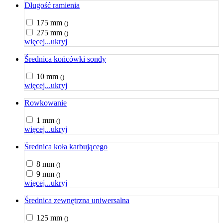
Długość ramienia
175 mm
()
275 mm
()
więcej...
ukryj
Średnica końcówki sondy
10 mm
()
więcej...
ukryj
Rowkowanie
1 mm
()
więcej...
ukryj
Średnica koła karbującego
8 mm
()
9 mm
()
więcej...
ukryj
Średnica zewnętrzna uniwersalna
125 mm
()