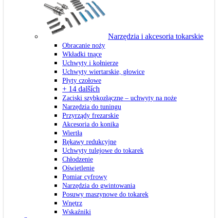
Narzędzia i akcesoria tokarskie
Obracanie noży
Wkładki tnące
Uchwyty i kołnierze
Uchwyty wiertarskie, głowice
Płyty czołowe
+ 14 dalších
Zaciski szybkozłączne – uchwyty na noże
Narzędzia do tuningu
Przyrządy frezarskie
Akcesoria do konika
Wiertła
Rękawy redukcyjne
Uchwyty tulejowe do tokarek
Chłodzenie
Oświetlenie
Pomiar cyfrowy
Narzędzia do gwintowania
Posuwy maszynowe do tokarek
Wnętrz
Wskaźniki