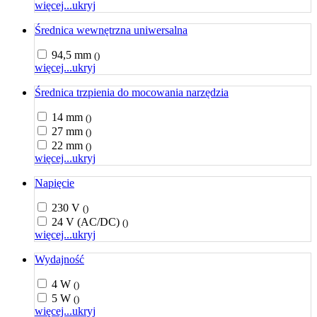
więcej...
ukryj
Średnica wewnętrzna uniwersalna
94,5 mm
()
więcej...
ukryj
Średnica trzpienia do mocowania narzędzia
14 mm
()
27 mm
()
22 mm
()
więcej...
ukryj
Napięcie
230 V
()
24 V (AC/DC)
()
więcej...
ukryj
Wydajność
4 W
()
5 W
()
więcej...
ukryj