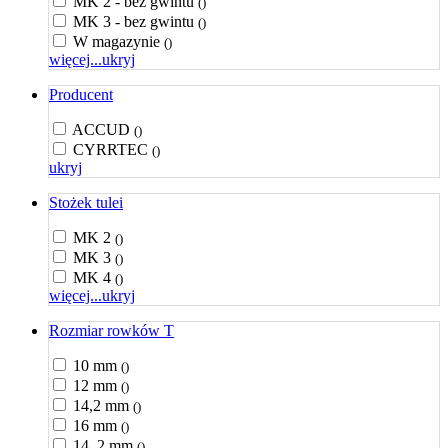
MK 2 - bez gwintu
()
MK 3 - bez gwintu
()
W magazynie
()
więcej...
ukryj
Producent
ACCUD
()
CYRRTEC
()
ukryj
Stożek tulei
MK 2
()
MK 3
()
MK 4
()
więcej...
ukryj
Rozmiar rowków T
10 mm
()
12 mm
()
14,2 mm
()
16 mm
()
14, 2 mm
()