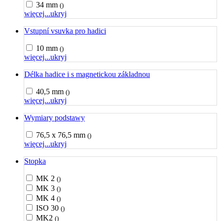
34 mm
()
więcej...
ukryj
Vstupní vsuvka pro hadici
10 mm
()
więcej...
ukryj
Délka hadice i s magnetickou základnou
40,5 mm
()
więcej...
ukryj
Wymiary podstawy
76,5 x 76,5 mm
()
więcej...
ukryj
Stopka
MK 2
()
MK 3
()
MK 4
()
ISO 30
()
MK2
()