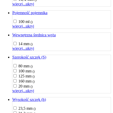
więcej...
ukryj
Pojemność pojemnika
100 ml
()
więcej...
ukryj
Wewnętrzna średnica węża
14 mm
()
więcej...
ukryj
Szerokość szczęk (S)
80 mm
()
100 mm
()
125 mm
()
160 mm
()
20 mm
()
więcej...
ukryj
Wysokość szczęk (h)
23,5 mm
()