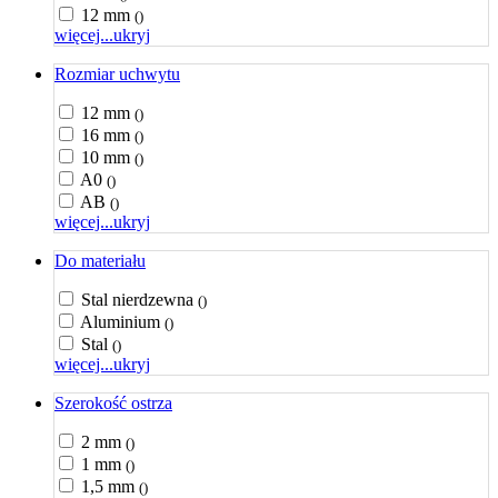
12 mm
()
więcej...
ukryj
Rozmiar uchwytu
12 mm
()
16 mm
()
10 mm
()
A0
()
AB
()
więcej...
ukryj
Do materiału
Stal nierdzewna
()
Aluminium
()
Stal
()
więcej...
ukryj
Szerokość ostrza
2 mm
()
1 mm
()
1,5 mm
()