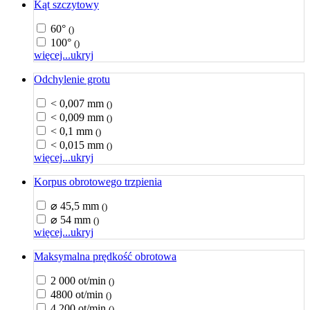
Kąt szczytowy
60°
()
100°
()
więcej...
ukryj
Odchylenie grotu
< 0,007 mm
()
< 0,009 mm
()
< 0,1 mm
()
< 0,015 mm
()
więcej...
ukryj
Korpus obrotowego trzpienia
⌀ 45,5 mm
()
⌀ 54 mm
()
więcej...
ukryj
Maksymalna prędkość obrotowa
2 000 ot/min
()
4800 ot/min
()
4 200 ot/min
()