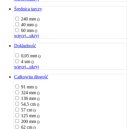
Średnica tarczy
240 mm
()
40 mm
()
60 mm
()
więcej...
ukryj
Dokładność
0,05 mm
()
4 um
()
więcej...
ukryj
Całkowita długość
91 mm
()
324 mm
()
136 mm
()
54,5 cm
()
57 cm
()
125 mm
()
200 mm
()
62 cm
()