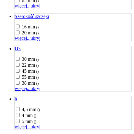
65 mm
()
więcej...
ukryj
Szerokość szczęki
16 mm
()
20 mm
()
więcej...
ukryj
D3
30 mm
()
22 mm
()
45 mm
()
55 mm
()
38 mm
()
więcej...
ukryj
h
4,5 mm
()
4 mm
()
5 mm
()
więcej...
ukryj