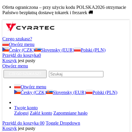
Oferta ograniczona – przy użyciu kodu POLSKA2026 otrzymacie
Państwo bezpłatną dostawę tokarek i frezarek 🚚
Czego szukasz?
Otwórz menu
Česky (CZK)
Slovensky (EUR)
Polski (PLN)
Przejdź do koszyka
0
Koszyk
jest pusty
Otwórz menu
CZEGO SZUKASZ?
Otwórz menu
Česky (CZK)
Slovensky (EUR)
Polski (PLN)
Twoje konto
Zaloguj
Załóż konto
Zapomniane hasło
Przejdź do koszyka
0
0
Toggle Dropdown
Koszyk
jest pusty