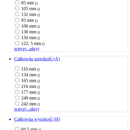
85 mm
()
105 mm
()
132 mm
()
93 mm
()
106 mm
()
130 mm
()
150 mm
()
122, 5 mm
()
więcej...
ukryj
Całkowita szerokość (A)
110 mm
()
134 mm
()
165 mm
()
216 mm
()
177 mm
()
249 mm
()
242 mm
()
więcej...
ukryj
Całkowita wysokość (H)
94,5 mm
()