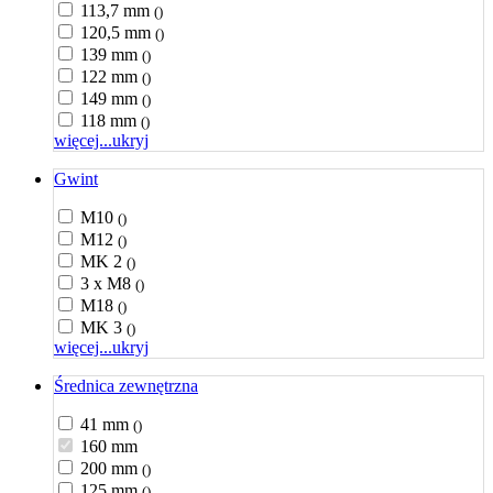
113,7 mm
()
120,5 mm
()
139 mm
()
122 mm
()
149 mm
()
118 mm
()
więcej...
ukryj
Gwint
M10
()
M12
()
MK 2
()
3 x M8
()
M18
()
MK 3
()
więcej...
ukryj
Średnica zewnętrzna
41 mm
()
160 mm
200 mm
()
125 mm
()