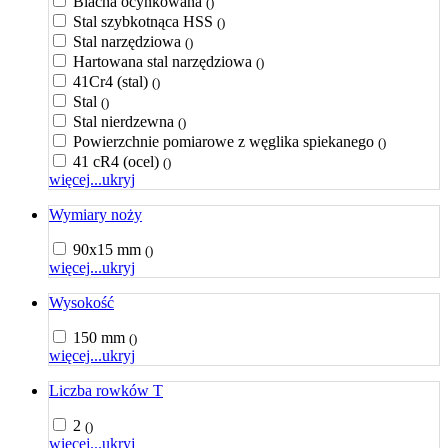
Blacha ocynkowana
()
Stal szybkotnąca HSS
()
Stal narzędziowa
()
Hartowana stal narzędziowa
()
41Cr4 (stal)
()
Stal
()
Stal nierdzewna
()
Powierzchnie pomiarowe z węglika spiekanego
()
41 cR4 (ocel)
()
więcej...
ukryj
Wymiary noży
90x15 mm
()
więcej...
ukryj
Wysokość
150 mm
()
więcej...
ukryj
Liczba rowków T
2
()
więcej...
ukryj