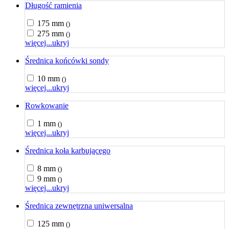
Długość ramienia
175 mm
()
275 mm
()
więcej...
ukryj
Średnica końcówki sondy
10 mm
()
więcej...
ukryj
Rowkowanie
1 mm
()
więcej...
ukryj
Średnica koła karbującego
8 mm
()
9 mm
()
więcej...
ukryj
Średnica zewnętrzna uniwersalna
125 mm
()