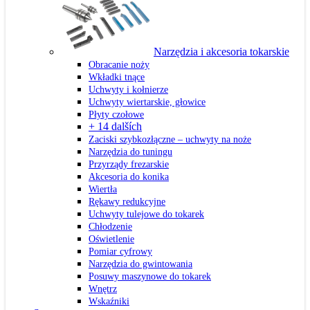
Narzędzia i akcesoria tokarskie
Obracanie noży
Wkładki tnące
Uchwyty i kołnierze
Uchwyty wiertarskie, głowice
Płyty czołowe
+ 14 dalších
Zaciski szybkozłączne – uchwyty na noże
Narzędzia do tuningu
Przyrządy frezarskie
Akcesoria do konika
Wiertła
Rękawy redukcyjne
Uchwyty tulejowe do tokarek
Chłodzenie
Oświetlenie
Pomiar cyfrowy
Narzędzia do gwintowania
Posuwy maszynowe do tokarek
Wnętrz
Wskaźniki