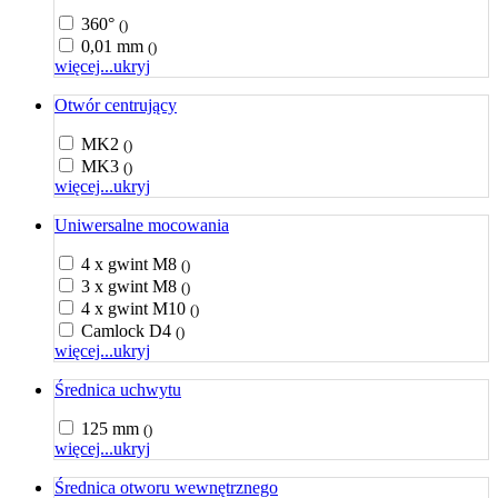
360°
()
0,01 mm
()
więcej...
ukryj
Otwór centrujący
MK2
()
MK3
()
więcej...
ukryj
Uniwersalne mocowania
4 x gwint M8
()
3 x gwint M8
()
4 x gwint M10
()
Camlock D4
()
więcej...
ukryj
Średnica uchwytu
125 mm
()
więcej...
ukryj
Średnica otworu wewnętrznego