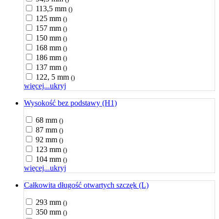
113,5 mm
()
125 mm
()
157 mm
()
150 mm
()
168 mm
()
186 mm
()
137 mm
()
122, 5 mm
()
więcej...
ukryj
Wysokość bez podstawy (H1)
68 mm
()
87 mm
()
92 mm
()
123 mm
()
104 mm
()
więcej...
ukryj
Całkowita długość otwartych szczęk (L)
293 mm
()
350 mm
()