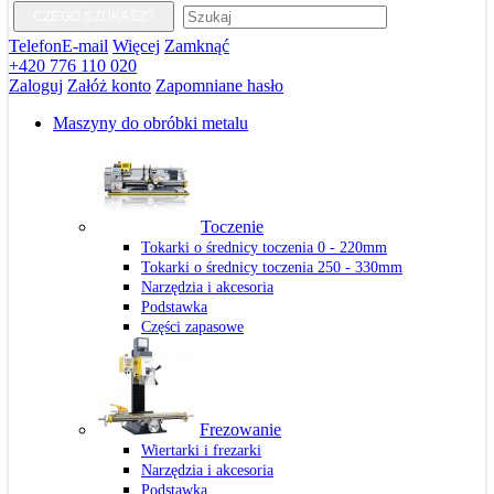
CZEGO SZUKASZ?
Telefon
E-mail
Więcej
Zamknąć
+420 776 110 020
Zaloguj
Załóż konto
Zapomniane hasło
Maszyny do obróbki metalu
Toczenie
Tokarki o średnicy toczenia 0 - 220mm
Tokarki o średnicy toczenia 250 - 330mm
Narzędzia i akcesoria
Podstawka
Części zapasowe
Frezowanie
Wiertarki i frezarki
Narzędzia i akcesoria
Podstawka