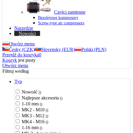
Części zamienne
Bezolejowe kompresory
Screw-type air compressors
Narzędzie
Nowości
Otwórz menu
Česky (CZK)
Slovensky (EUR)
Polski (PLN)
Przejdź do koszyka
0
Koszyk
jest pusty
Otwórz menu
Filtruj według
Typ
Nowość
()
Najlepsze akcesoria
()
1-10 mm
()
MK2 - M10
()
MK3 - M12
()
MK4 - M16
()
1-16 mm
()