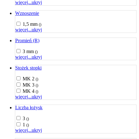
więcej...
ukryj
Wznoszenie
1,5 mm
()
więcej...
ukryj
Promień (R)
3 mm
()
więcej...
ukryj
Stożek stopki
MK 2
()
MK 3
()
MK 4
()
więcej...
ukryj
Liczba łożysk
3
()
1
()
więcej...
ukryj