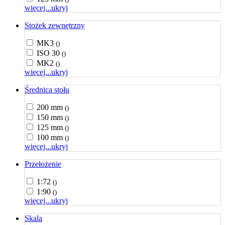
więcej...
ukryj
Stożek zewnętrzny
MK3
()
ISO 30
()
MK2
()
więcej...
ukryj
Średnica stołu
200 mm
()
150 mm
()
125 mm
()
100 mm
()
więcej...
ukryj
Przełożenie
1:72
()
1:90
()
więcej...
ukryj
Skala