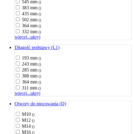
545 mm
()
383 mm
()
435 mm
()
502 mm
()
364 mm
()
332 mm
()
więcej...
ukryj
Długość podstawy (L1)
193 mm
()
243 mm
()
285 mm
()
388 mm
()
364 mm
()
311 mm
()
więcej...
ukryj
Otwory do mocowania (D)
M10
()
M12
()
M14
()
M16
()