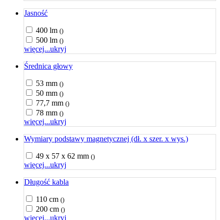
Jasność
400 lm
()
500 lm
()
więcej...
ukryj
Średnica głowy
53 mm
()
50 mm
()
77,7 mm
()
78 mm
()
więcej...
ukryj
Wymiary podstawy magnetycznej (dł. x szer. x wys.)
49 x 57 x 62 mm
()
więcej...
ukryj
Długość kabla
110 cm
()
200 cm
()
więcej...
ukryj