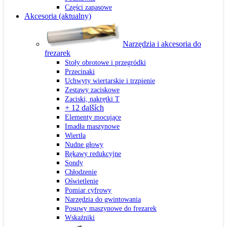
Części zapasowe
Akcesoria
(aktualny)
Narzędzia i akcesoria do
frezarek
Stoły obrotowe i przegródki
Przecinaki
Uchwyty wiertarskie i trzpienie
Zestawy zaciskowe
Zaciski, nakrętki T
+ 12 dalších
Elementy mocujące
Imadła maszynowe
Wiertła
Nudne głowy
Rękawy redukcyjne
Sondy
Chłodzenie
Oświetlenie
Pomiar cyfrowy
Narzędzia do gwintowania
Posuwy maszynowe do frezarek
Wskaźniki