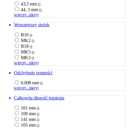
43,5 mm
()
44, 5 mm
()
więcej...
ukryj
Wewnętrzny stożek
B16
()
MK2
()
B18
()
MK5
()
MK3
()
więcej...
ukryj
Odchylenie rzutności
0,008 mm
()
więcej...
ukryj
Całkowita długość trzpienia
101 mm
()
100 mm
()
141 mm
()
105 mm
()