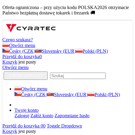
Oferta ograniczona – przy użyciu kodu POLSKA2026 otrzymacie
Państwo bezpłatną dostawę tokarek i frezarek 🚚
Czego szukasz?
Otwórz menu
Česky (CZK)
Slovensky (EUR)
Polski (PLN)
Przejdź do koszyka
0
Koszyk
jest pusty
Otwórz menu
CZEGO SZUKASZ?
Otwórz menu
Česky (CZK)
Slovensky (EUR)
Polski (PLN)
Twoje konto
Zaloguj
Załóż konto
Zapomniane hasło
Przejdź do koszyka
0
0
Toggle Dropdown
Koszyk
jest pusty