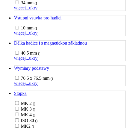
34 mm
()
więcej...
ukryj
Vstupní vsuvka pro hadici
10 mm
()
więcej...
ukryj
Délka hadice i s magnetickou základnou
40,5 mm
()
więcej...
ukryj
Wymiary podstawy
76,5 x 76,5 mm
()
więcej...
ukryj
Stopka
MK 2
()
MK 3
()
MK 4
()
ISO 30
()
MK2
()