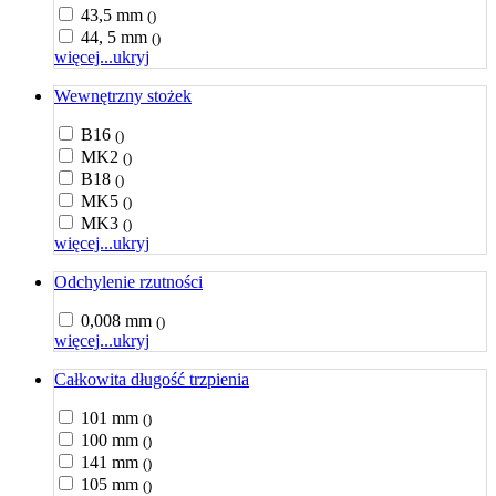
43,5 mm
()
44, 5 mm
()
więcej...
ukryj
Wewnętrzny stożek
B16
()
MK2
()
B18
()
MK5
()
MK3
()
więcej...
ukryj
Odchylenie rzutności
0,008 mm
()
więcej...
ukryj
Całkowita długość trzpienia
101 mm
()
100 mm
()
141 mm
()
105 mm
()