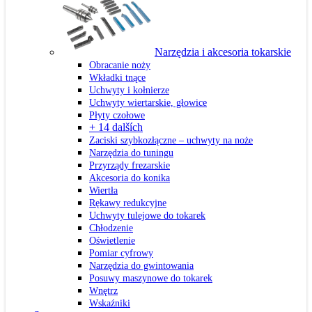
Narzędzia i akcesoria tokarskie
Obracanie noży
Wkładki tnące
Uchwyty i kołnierze
Uchwyty wiertarskie, głowice
Płyty czołowe
+ 14 dalších
Zaciski szybkozłączne – uchwyty na noże
Narzędzia do tuningu
Przyrządy frezarskie
Akcesoria do konika
Wiertła
Rękawy redukcyjne
Uchwyty tulejowe do tokarek
Chłodzenie
Oświetlenie
Pomiar cyfrowy
Narzędzia do gwintowania
Posuwy maszynowe do tokarek
Wnętrz
Wskaźniki