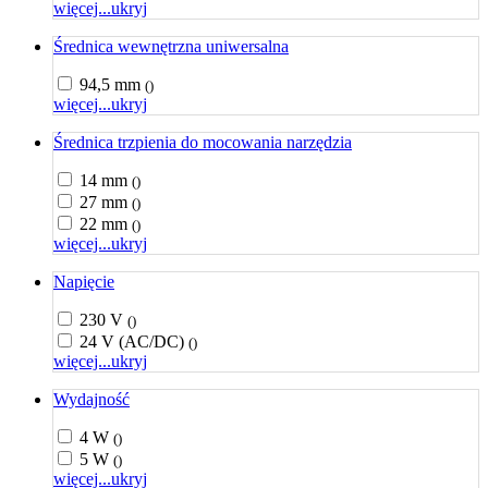
więcej...
ukryj
Średnica wewnętrzna uniwersalna
94,5 mm
()
więcej...
ukryj
Średnica trzpienia do mocowania narzędzia
14 mm
()
27 mm
()
22 mm
()
więcej...
ukryj
Napięcie
230 V
()
24 V (AC/DC)
()
więcej...
ukryj
Wydajność
4 W
()
5 W
()
więcej...
ukryj