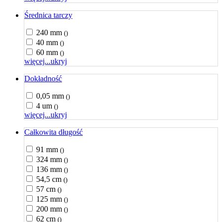
Średnica tarczy
240 mm
()
40 mm
()
60 mm
()
więcej...
ukryj
Dokładność
0,05 mm
()
4 um
()
więcej...
ukryj
Całkowita długość
91 mm
()
324 mm
()
136 mm
()
54,5 cm
()
57 cm
()
125 mm
()
200 mm
()
62 cm
()