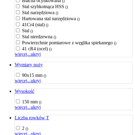
Blacha ocynkowana
()
Stal szybkotnąca HSS
()
Stal narzędziowa
()
Hartowana stal narzędziowa
()
41Cr4 (stal)
()
Stal
()
Stal nierdzewna
()
Powierzchnie pomiarowe z węglika spiekanego
()
41 cR4 (ocel)
()
więcej...
ukryj
Wymiary noży
90x15 mm
()
więcej...
ukryj
Wysokość
150 mm
()
więcej...
ukryj
Liczba rowków T
2
()
więcej...
ukryj