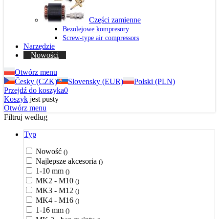
Części zamienne
Bezolejowe kompresory
Screw-type air compressors
Narzędzie
Nowości
Otwórz menu
Česky (CZK)
Slovensky (EUR)
Polski (PLN)
Przejdź do koszyka
0
Koszyk
jest pusty
Otwórz menu
Filtruj według
Typ
Nowość
()
Najlepsze akcesoria
()
1-10 mm
()
MK2 - M10
()
MK3 - M12
()
MK4 - M16
()
1-16 mm
()