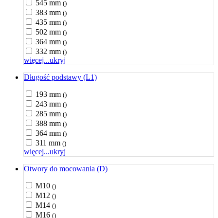
545 mm
()
383 mm
()
435 mm
()
502 mm
()
364 mm
()
332 mm
()
więcej...
ukryj
Długość podstawy (L1)
193 mm
()
243 mm
()
285 mm
()
388 mm
()
364 mm
()
311 mm
()
więcej...
ukryj
Otwory do mocowania (D)
M10
()
M12
()
M14
()
M16
()