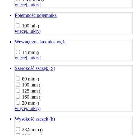
więcej...
ukryj
Pojemność pojemnika
100 ml
()
więcej...
ukryj
Wewnętrzna średnica węża
14 mm
()
więcej...
ukryj
Szerokość szczęk (S)
80 mm
()
100 mm
()
125 mm
()
160 mm
()
20 mm
()
więcej...
ukryj
Wysokość szczęk (h)
23,5 mm
()