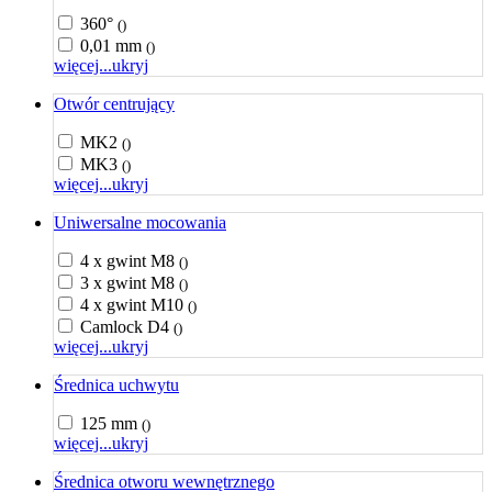
360°
()
0,01 mm
()
więcej...
ukryj
Otwór centrujący
MK2
()
MK3
()
więcej...
ukryj
Uniwersalne mocowania
4 x gwint M8
()
3 x gwint M8
()
4 x gwint M10
()
Camlock D4
()
więcej...
ukryj
Średnica uchwytu
125 mm
()
więcej...
ukryj
Średnica otworu wewnętrznego