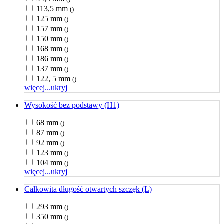
113,5 mm
()
125 mm
()
157 mm
()
150 mm
()
168 mm
()
186 mm
()
137 mm
()
122, 5 mm
()
więcej...
ukryj
Wysokość bez podstawy (H1)
68 mm
()
87 mm
()
92 mm
()
123 mm
()
104 mm
()
więcej...
ukryj
Całkowita długość otwartych szczęk (L)
293 mm
()
350 mm
()