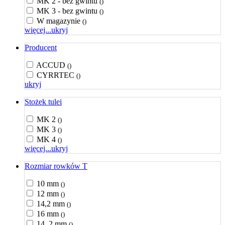
MK 2 - bez gwintu
()
MK 3 - bez gwintu
()
W magazynie
()
więcej...
ukryj
Producent
ACCUD
()
CYRRTEC
()
ukryj
Stożek tulei
MK 2
()
MK 3
()
MK 4
()
więcej...
ukryj
Rozmiar rowków T
10 mm
()
12 mm
()
14,2 mm
()
16 mm
()
14, 2 mm
()