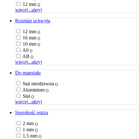
12 mm
()
więcej...
ukryj
Rozmiar uchwytu
12 mm
()
16 mm
()
10 mm
()
A0
()
AB
()
więcej...
ukryj
Do materiału
Stal nierdzewna
()
Aluminium
()
Stal
()
więcej...
ukryj
Szerokość ostrza
2 mm
()
1 mm
()
1,5 mm
()