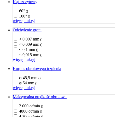
Kąt szczytowy
60°
()
100°
()
więcej...
ukryj
Odchylenie grotu
< 0,007 mm
()
< 0,009 mm
()
< 0,1 mm
()
< 0,015 mm
()
więcej...
ukryj
Korpus obrotowego trzpienia
⌀ 45,5 mm
()
⌀ 54 mm
()
więcej...
ukryj
Maksymalna prędkość obrotowa
2 000 ot/min
()
4800 ot/min
()
4 200 ot/min
()