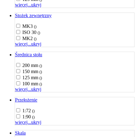
więcej...
ukryj
Stożek zewnętrzny
MK3
()
ISO 30
()
MK2
()
więcej...
ukryj
Średnica stołu
200 mm
()
150 mm
()
125 mm
()
100 mm
()
więcej...
ukryj
Przełożenie
1:72
()
1:90
()
więcej...
ukryj
Skala