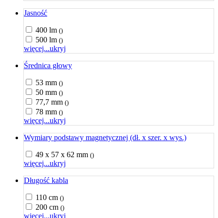
Jasność
400 lm
()
500 lm
()
więcej...
ukryj
Średnica głowy
53 mm
()
50 mm
()
77,7 mm
()
78 mm
()
więcej...
ukryj
Wymiary podstawy magnetycznej (dł. x szer. x wys.)
49 x 57 x 62 mm
()
więcej...
ukryj
Długość kabla
110 cm
()
200 cm
()
więcej...
ukryj