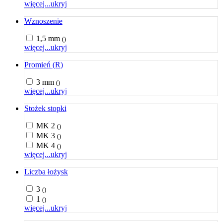
więcej...
ukryj
Wznoszenie
1,5 mm
()
więcej...
ukryj
Promień (R)
3 mm
()
więcej...
ukryj
Stożek stopki
MK 2
()
MK 3
()
MK 4
()
więcej...
ukryj
Liczba łożysk
3
()
1
()
więcej...
ukryj