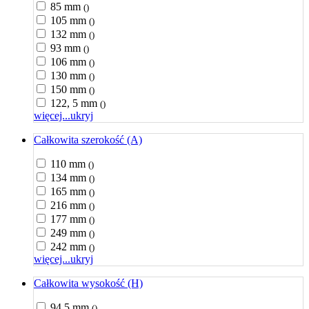
85 mm
()
105 mm
()
132 mm
()
93 mm
()
106 mm
()
130 mm
()
150 mm
()
122, 5 mm
()
więcej...
ukryj
Całkowita szerokość (A)
110 mm
()
134 mm
()
165 mm
()
216 mm
()
177 mm
()
249 mm
()
242 mm
()
więcej...
ukryj
Całkowita wysokość (H)
94,5 mm
()