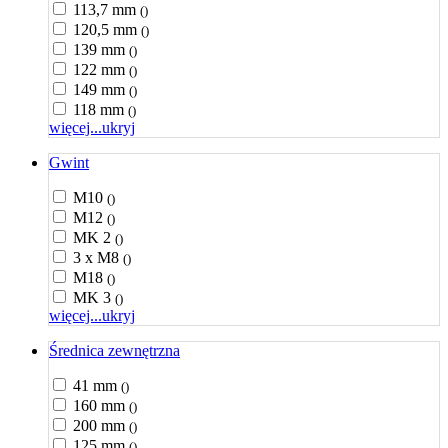
113,7 mm
()
120,5 mm
()
139 mm
()
122 mm
()
149 mm
()
118 mm
()
więcej...
ukryj
Gwint
M10
()
M12
()
MK 2
()
3 x M8
()
M18
()
MK 3
()
więcej...
ukryj
Średnica zewnętrzna
41 mm
()
160 mm
()
200 mm
()
125 mm
()