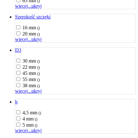
65 mm
()
więcej...
ukryj
Szerokość szczęki
16 mm
()
20 mm
()
więcej...
ukryj
D3
30 mm
()
22 mm
()
45 mm
()
55 mm
()
38 mm
()
więcej...
ukryj
h
4,5 mm
()
4 mm
()
5 mm
()
więcej...
ukryj