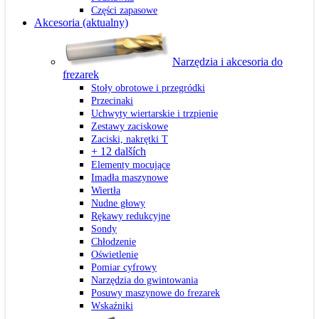
Części zapasowe
Akcesoria
(aktualny)
Narzędzia i akcesoria do
frezarek
Stoły obrotowe i przegródki
Przecinaki
Uchwyty wiertarskie i trzpienie
Zestawy zaciskowe
Zaciski, nakrętki T
+ 12 dalších
Elementy mocujące
Imadła maszynowe
Wiertła
Nudne głowy
Rękawy redukcyjne
Sondy
Chłodzenie
Oświetlenie
Pomiar cyfrowy
Narzędzia do gwintowania
Posuwy maszynowe do frezarek
Wskaźniki