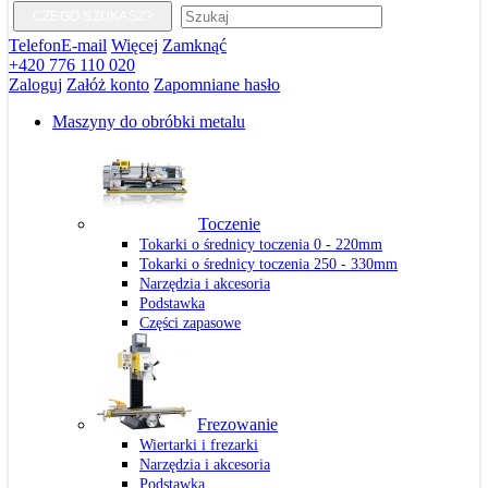
CZEGO SZUKASZ?
Telefon
E-mail
Więcej
Zamknąć
+420 776 110 020
Zaloguj
Załóż konto
Zapomniane hasło
Maszyny do obróbki metalu
Toczenie
Tokarki o średnicy toczenia 0 - 220mm
Tokarki o średnicy toczenia 250 - 330mm
Narzędzia i akcesoria
Podstawka
Części zapasowe
Frezowanie
Wiertarki i frezarki
Narzędzia i akcesoria
Podstawka