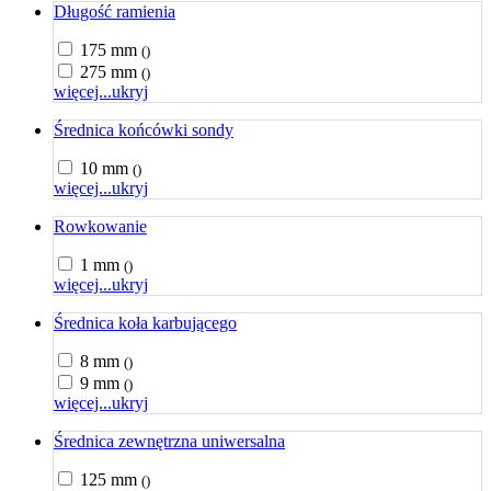
Długość ramienia
175 mm
()
275 mm
()
więcej...
ukryj
Średnica końcówki sondy
10 mm
()
więcej...
ukryj
Rowkowanie
1 mm
()
więcej...
ukryj
Średnica koła karbującego
8 mm
()
9 mm
()
więcej...
ukryj
Średnica zewnętrzna uniwersalna
125 mm
()