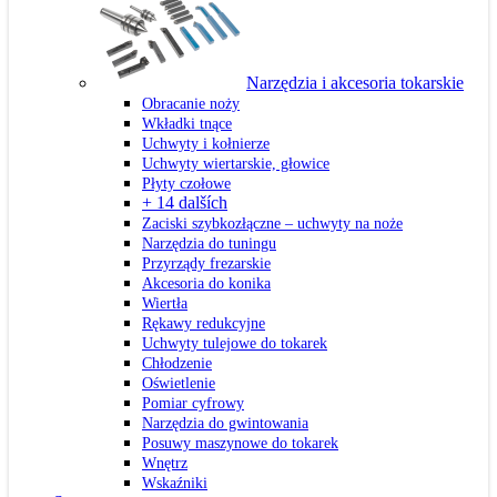
Narzędzia i akcesoria tokarskie
Obracanie noży
Wkładki tnące
Uchwyty i kołnierze
Uchwyty wiertarskie, głowice
Płyty czołowe
+ 14 dalších
Zaciski szybkozłączne – uchwyty na noże
Narzędzia do tuningu
Przyrządy frezarskie
Akcesoria do konika
Wiertła
Rękawy redukcyjne
Uchwyty tulejowe do tokarek
Chłodzenie
Oświetlenie
Pomiar cyfrowy
Narzędzia do gwintowania
Posuwy maszynowe do tokarek
Wnętrz
Wskaźniki