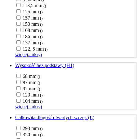
113,5 mm
()
125 mm
()
157 mm
()
150 mm
()
168 mm
()
186 mm
()
137 mm
()
122, 5 mm
()
więcej...
ukryj
Wysokość bez podstawy (H1)
68 mm
()
87 mm
()
92 mm
()
123 mm
()
104 mm
()
więcej...
ukryj
Całkowita długość otwartych szczęk (L)
293 mm
()
350 mm
()