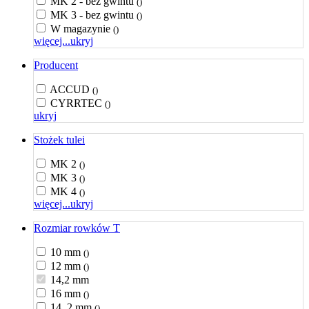
MK 2 - bez gwintu
()
MK 3 - bez gwintu
()
W magazynie
()
więcej...
ukryj
Producent
ACCUD
()
CYRRTEC
()
ukryj
Stożek tulei
MK 2
()
MK 3
()
MK 4
()
więcej...
ukryj
Rozmiar rowków T
10 mm
()
12 mm
()
14,2 mm
16 mm
()
14, 2 mm
()