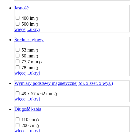
Jasność
400 lm
()
500 lm
()
więcej...
ukryj
Średnica głowy
53 mm
()
50 mm
()
77,7 mm
()
78 mm
()
więcej...
ukryj
Wymiary podstawy magnetycznej (dł. x szer. x wys.)
49 x 57 x 62 mm
()
więcej...
ukryj
Długość kabla
110 cm
()
200 cm
()
więcej...
ukryj