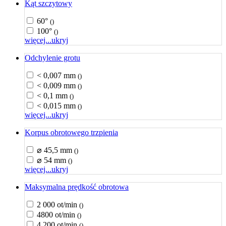
Kąt szczytowy
60°
()
100°
()
więcej...
ukryj
Odchylenie grotu
< 0,007 mm
()
< 0,009 mm
()
< 0,1 mm
()
< 0,015 mm
()
więcej...
ukryj
Korpus obrotowego trzpienia
⌀ 45,5 mm
()
⌀ 54 mm
()
więcej...
ukryj
Maksymalna prędkość obrotowa
2 000 ot/min
()
4800 ot/min
()
4 200 ot/min
()