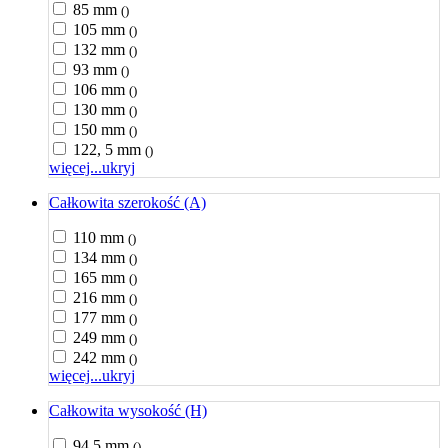
85 mm
()
105 mm
()
132 mm
()
93 mm
()
106 mm
()
130 mm
()
150 mm
()
122, 5 mm
()
więcej...
ukryj
Całkowita szerokość (A)
110 mm
()
134 mm
()
165 mm
()
216 mm
()
177 mm
()
249 mm
()
242 mm
()
więcej...
ukryj
Całkowita wysokość (H)
94,5 mm
()