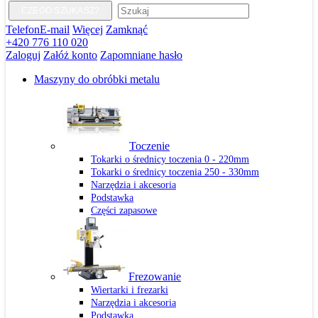
CZEGO SZUKASZ?
Telefon
E-mail
Więcej
Zamknąć
+420 776 110 020
Zaloguj
Załóż konto
Zapomniane hasło
Maszyny do obróbki metalu
Toczenie
Tokarki o średnicy toczenia 0 - 220mm
Tokarki o średnicy toczenia 250 - 330mm
Narzędzia i akcesoria
Podstawka
Części zapasowe
Frezowanie
Wiertarki i frezarki
Narzędzia i akcesoria
Podstawka