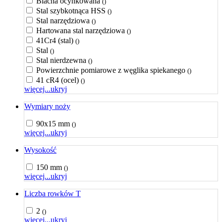
Blacha ocynkowana
()
Stal szybkotnąca HSS
()
Stal narzędziowa
()
Hartowana stal narzędziowa
()
41Cr4 (stal)
()
Stal
()
Stal nierdzewna
()
Powierzchnie pomiarowe z węglika spiekanego
()
41 cR4 (ocel)
()
więcej...
ukryj
Wymiary noży
90x15 mm
()
więcej...
ukryj
Wysokość
150 mm
()
więcej...
ukryj
Liczba rowków T
2
()
więcej...
ukryj