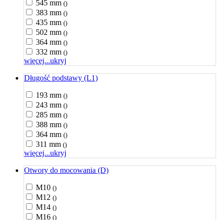
545 mm
()
383 mm
()
435 mm
()
502 mm
()
364 mm
()
332 mm
()
więcej...
ukryj
Długość podstawy (L1)
193 mm
()
243 mm
()
285 mm
()
388 mm
()
364 mm
()
311 mm
()
więcej...
ukryj
Otwory do mocowania (D)
M10
()
M12
()
M14
()
M16
()