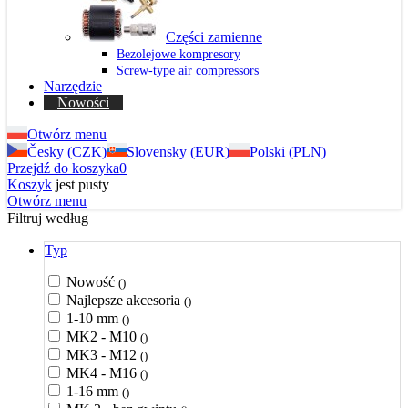
Części zamienne
Bezolejowe kompresory
Screw-type air compressors
Narzędzie
Nowości
Otwórz menu
Česky (CZK)
Slovensky (EUR)
Polski (PLN)
Przejdź do koszyka
0
Koszyk
jest pusty
Otwórz menu
Filtruj według
Typ
Nowość
()
Najlepsze akcesoria
()
1-10 mm
()
MK2 - M10
()
MK3 - M12
()
MK4 - M16
()
1-16 mm
()