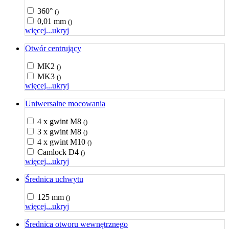
360°
()
0,01 mm
()
więcej...
ukryj
Otwór centrujący
MK2
()
MK3
()
więcej...
ukryj
Uniwersalne mocowania
4 x gwint M8
()
3 x gwint M8
()
4 x gwint M10
()
Camlock D4
()
więcej...
ukryj
Średnica uchwytu
125 mm
()
więcej...
ukryj
Średnica otworu wewnętrznego