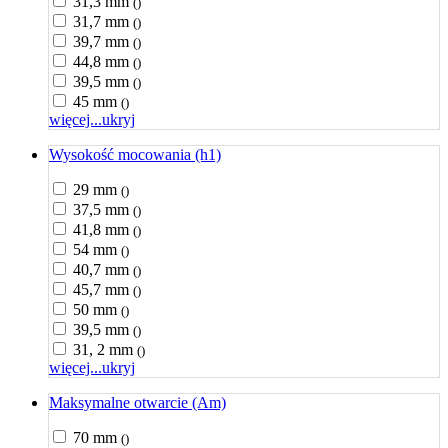
31,3 mm
()
31,7 mm
()
39,7 mm
()
44,8 mm
()
39,5 mm
()
45 mm
()
więcej...
ukryj
Wysokość mocowania (h1)
29 mm
()
37,5 mm
()
41,8 mm
()
54 mm
()
40,7 mm
()
45,7 mm
()
50 mm
()
39,5 mm
()
31, 2 mm
()
więcej...
ukryj
Maksymalne otwarcie (Am)
70 mm
()