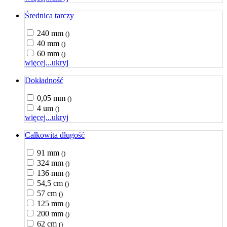
Średnica tarczy
240 mm
()
40 mm
()
60 mm
()
więcej...
ukryj
Dokładność
0,05 mm
()
4 um
()
więcej...
ukryj
Całkowita długość
91 mm
()
324 mm
()
136 mm
()
54,5 cm
()
57 cm
()
125 mm
()
200 mm
()
62 cm
()