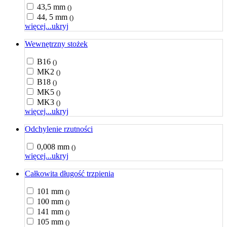
43,5 mm
()
44, 5 mm
()
więcej...
ukryj
Wewnętrzny stożek
B16
()
MK2
()
B18
()
MK5
()
MK3
()
więcej...
ukryj
Odchylenie rzutności
0,008 mm
()
więcej...
ukryj
Całkowita długość trzpienia
101 mm
()
100 mm
()
141 mm
()
105 mm
()