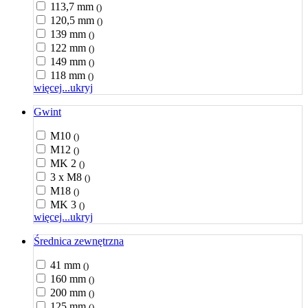
113,7 mm
()
120,5 mm
()
139 mm
()
122 mm
()
149 mm
()
118 mm
()
więcej...
ukryj
Gwint
M10
()
M12
()
MK 2
()
3 x M8
()
M18
()
MK 3
()
więcej...
ukryj
Średnica zewnętrzna
41 mm
()
160 mm
()
200 mm
()
125 mm
()