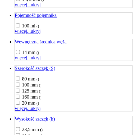
więcej...
ukryj
Pojemność pojemnika
100 ml
()
więcej...
ukryj
Wewnętrzna średnica węża
14 mm
()
więcej...
ukryj
Szerokość szczęk (S)
80 mm
()
100 mm
()
125 mm
()
160 mm
()
20 mm
()
więcej...
ukryj
Wysokość szczęk (h)
23,5 mm
()