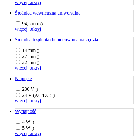
więcej...
ukryj
Średnica wewnętrzna uniwersalna
94,5 mm
()
więcej...
ukryj
Średnica trzpienia do mocowania narzędzia
14 mm
()
27 mm
()
22 mm
()
więcej...
ukryj
Napięcie
230 V
()
24 V (AC/DC)
()
więcej...
ukryj
Wydajność
4 W
()
5 W
()
więcej...
ukryj