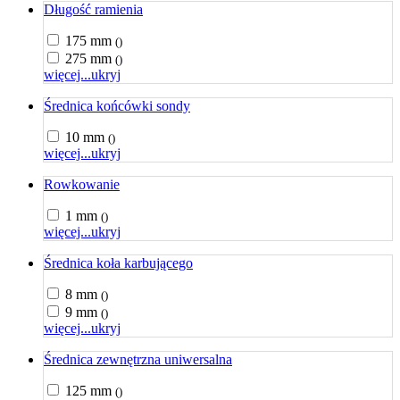
Długość ramienia
175 mm
()
275 mm
()
więcej...
ukryj
Średnica końcówki sondy
10 mm
()
więcej...
ukryj
Rowkowanie
1 mm
()
więcej...
ukryj
Średnica koła karbującego
8 mm
()
9 mm
()
więcej...
ukryj
Średnica zewnętrzna uniwersalna
125 mm
()