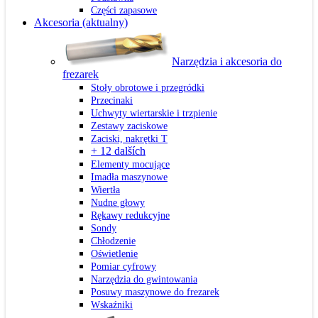
Części zapasowe
Akcesoria
(aktualny)
Narzędzia i akcesoria do
frezarek
Stoły obrotowe i przegródki
Przecinaki
Uchwyty wiertarskie i trzpienie
Zestawy zaciskowe
Zaciski, nakrętki T
+ 12 dalších
Elementy mocujące
Imadła maszynowe
Wiertła
Nudne głowy
Rękawy redukcyjne
Sondy
Chłodzenie
Oświetlenie
Pomiar cyfrowy
Narzędzia do gwintowania
Posuwy maszynowe do frezarek
Wskaźniki