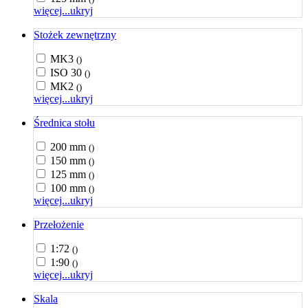
więcej...
ukryj
Stożek zewnętrzny
MK3
()
ISO 30
()
MK2
()
więcej...
ukryj
Średnica stołu
200 mm
()
150 mm
()
125 mm
()
100 mm
()
więcej...
ukryj
Przełożenie
1:72
()
1:90
()
więcej...
ukryj
Skala