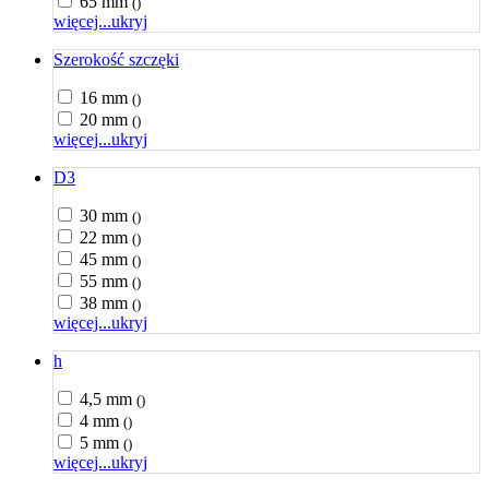
65 mm
()
więcej...
ukryj
Szerokość szczęki
16 mm
()
20 mm
()
więcej...
ukryj
D3
30 mm
()
22 mm
()
45 mm
()
55 mm
()
38 mm
()
więcej...
ukryj
h
4,5 mm
()
4 mm
()
5 mm
()
więcej...
ukryj