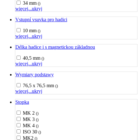
34 mm
()
więcej...
ukryj
Vstupní vsuvka pro hadici
10 mm
()
więcej...
ukryj
Délka hadice i s magnetickou základnou
40,5 mm
()
więcej...
ukryj
Wymiary podstawy
76,5 x 76,5 mm
()
więcej...
ukryj
Stopka
MK 2
()
MK 3
()
MK 4
()
ISO 30
()
MK2
()