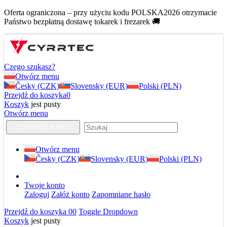
Oferta ograniczona – przy użyciu kodu POLSKA2026 otrzymacie
Państwo bezpłatną dostawę tokarek i frezarek 🚚
Czego szukasz?
Otwórz menu
Česky (CZK)
Slovensky (EUR)
Polski (PLN)
Przejdź do koszyka
0
Koszyk
jest pusty
Otwórz menu
CZEGO SZUKASZ?
Otwórz menu
Česky (CZK)
Slovensky (EUR)
Polski (PLN)
Twoje konto
Zaloguj
Załóż konto
Zapomniane hasło
Przejdź do koszyka
0
0
Toggle Dropdown
Koszyk
jest pusty