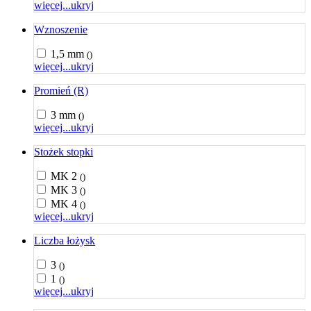
więcej...
ukryj
Wznoszenie
1,5 mm
()
więcej...
ukryj
Promień (R)
3 mm
()
więcej...
ukryj
Stożek stopki
MK 2
()
MK 3
()
MK 4
()
więcej...
ukryj
Liczba łożysk
3
()
1
()
więcej...
ukryj