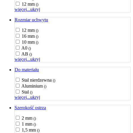
12 mm
()
więcej...
ukryj
Rozmiar uchwytu
12 mm
()
16 mm
()
10 mm
()
A0
()
AB
()
więcej...
ukryj
Do materiału
Stal nierdzewna
()
Aluminium
()
Stal
()
więcej...
ukryj
Szerokość ostrza
2 mm
()
1 mm
()
1,5 mm
()