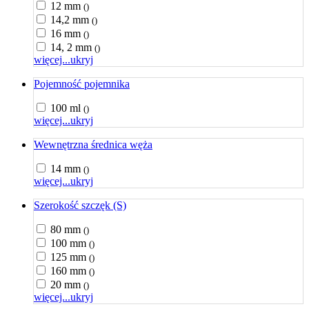
12 mm
()
14,2 mm
()
16 mm
()
14, 2 mm
()
więcej...
ukryj
Pojemność pojemnika
100 ml
()
więcej...
ukryj
Wewnętrzna średnica węża
14 mm
()
więcej...
ukryj
Szerokość szczęk (S)
80 mm
()
100 mm
()
125 mm
()
160 mm
()
20 mm
()
więcej...
ukryj