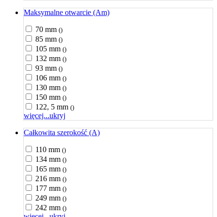
Maksymalne otwarcie (Am)
70 mm
()
85 mm
()
105 mm
()
132 mm
()
93 mm
()
106 mm
()
130 mm
()
150 mm
()
122, 5 mm
()
więcej...
ukryj
Całkowita szerokość (A)
110 mm
()
134 mm
()
165 mm
()
216 mm
()
177 mm
()
249 mm
()
242 mm
()
więcej...
ukryj