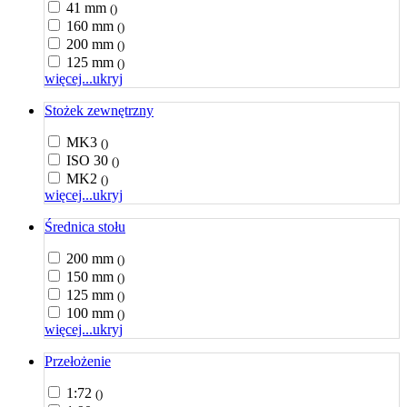
41 mm
()
160 mm
()
200 mm
()
125 mm
()
więcej...
ukryj
Stożek zewnętrzny
MK3
()
ISO 30
()
MK2
()
więcej...
ukryj
Średnica stołu
200 mm
()
150 mm
()
125 mm
()
100 mm
()
więcej...
ukryj
Przełożenie
1:72
()