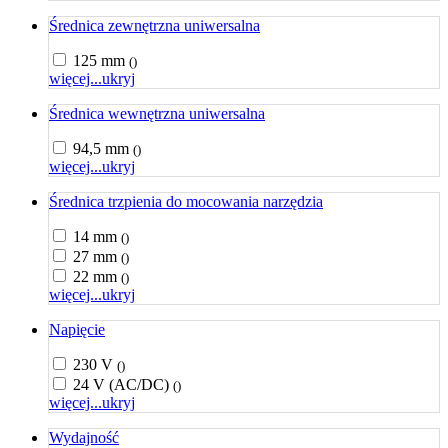
Średnica zewnętrzna uniwersalna
125 mm
()
więcej...
ukryj
Średnica wewnętrzna uniwersalna
94,5 mm
()
więcej...
ukryj
Średnica trzpienia do mocowania narzędzia
14 mm
()
27 mm
()
22 mm
()
więcej...
ukryj
Napięcie
230 V
()
24 V (AC/DC)
()
więcej...
ukryj
Wydajność