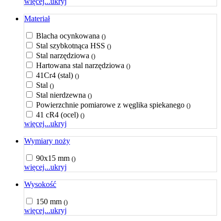
więcej...
ukryj
Materiał
Blacha ocynkowana
()
Stal szybkotnąca HSS
()
Stal narzędziowa
()
Hartowana stal narzędziowa
()
41Cr4 (stal)
()
Stal
()
Stal nierdzewna
()
Powierzchnie pomiarowe z węglika spiekanego
()
41 cR4 (ocel)
()
więcej...
ukryj
Wymiary noży
90x15 mm
()
więcej...
ukryj
Wysokość
150 mm
()
więcej...
ukryj