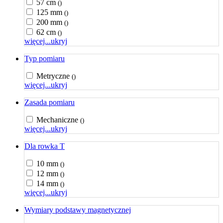
57 cm
()
125 mm
()
200 mm
()
62 cm
()
więcej...
ukryj
Typ pomiaru
Metryczne
()
więcej...
ukryj
Zasada pomiaru
Mechaniczne
()
więcej...
ukryj
Dla rowka T
10 mm
()
12 mm
()
14 mm
()
więcej...
ukryj
Wymiary podstawy magnetycznej