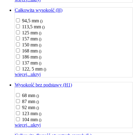
Całkowita wysokość (H)
94,5 mm
()
113,5 mm
()
125 mm
()
157 mm
()
150 mm
()
168 mm
()
186 mm
()
137 mm
()
122, 5 mm
()
więcej...
ukryj
Wysokość bez podstawy (H1)
68 mm
()
87 mm
()
92 mm
()
123 mm
()
104 mm
()
więcej...
ukryj