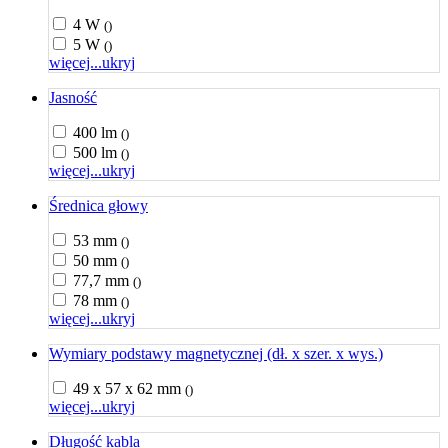
4 W
()
5 W
()
więcej...
ukryj
Jasność
400 lm
()
500 lm
()
więcej...
ukryj
Średnica głowy
53 mm
()
50 mm
()
77,7 mm
()
78 mm
()
więcej...
ukryj
Wymiary podstawy magnetycznej (dł. x szer. x wys.)
49 x 57 x 62 mm
()
więcej...
ukryj
Długość kabla