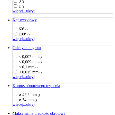
3
()
1
()
więcej...
ukryj
Kąt szczytowy
60°
()
100°
()
więcej...
ukryj
Odchylenie grotu
< 0,007 mm
()
< 0,009 mm
()
< 0,1 mm
()
< 0,015 mm
()
więcej...
ukryj
Korpus obrotowego trzpienia
⌀ 45,5 mm
()
⌀ 54 mm
()
więcej...
ukryj
Maksymalna prędkość obrotowa