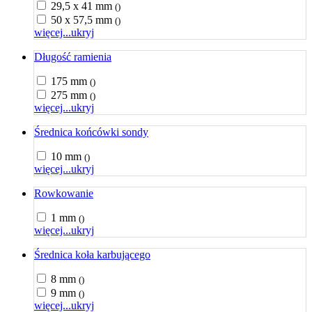
29,5 x 41 mm
()
50 x 57,5 mm
()
więcej...
ukryj
Długość ramienia
175 mm
()
275 mm
()
więcej...
ukryj
Średnica końcówki sondy
10 mm
()
więcej...
ukryj
Rowkowanie
1 mm
()
więcej...
ukryj
Średnica koła karbującego
8 mm
()
9 mm
()
więcej...
ukryj