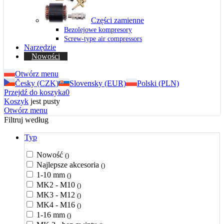
Części zamienne
Bezolejowe kompresory
Screw-type air compressors
Narzędzie
Nowości
Otwórz menu
Česky (CZK)
Slovensky (EUR)
Polski (PLN)
Przejdź do koszyka
0
Koszyk
jest pusty
Otwórz menu
Filtruj według
Typ
Nowość
()
Najlepsze akcesoria
()
1-10 mm
()
MK2 - M10
()
MK3 - M12
()
MK4 - M16
()
1-16 mm
()