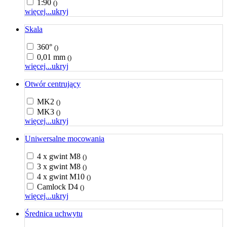
1:90
()
więcej...
ukryj
Skala
360°
()
0,01 mm
()
więcej...
ukryj
Otwór centrujący
MK2
()
MK3
()
więcej...
ukryj
Uniwersalne mocowania
4 x gwint M8
()
3 x gwint M8
()
4 x gwint M10
()
Camlock D4
()
więcej...
ukryj
Średnica uchwytu