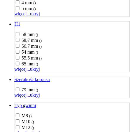
4 mm
()
5 mm
()
więcej...
ukryj
H1
58 mm
()
58,7 mm
()
56,7 mm
()
54 mm
()
55,5 mm
()
65 mm
()
więcej...
ukryj
Szerokość korpusu
79 mm
()
więcej...
ukryj
Typ gwintu
M8
()
M10
()
M12
()