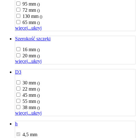
95 mm
()
72 mm
()
130 mm
()
65 mm
()
więcej...
ukryj
Szerokość szczęki
16 mm
()
20 mm
()
więcej...
ukryj
D3
30 mm
()
22 mm
()
45 mm
()
55 mm
()
38 mm
()
więcej...
ukryj
h
4,5 mm