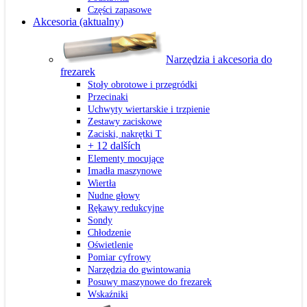
Części zapasowe
Akcesoria
(aktualny)
Narzędzia i akcesoria do
frezarek
Stoły obrotowe i przegródki
Przecinaki
Uchwyty wiertarskie i trzpienie
Zestawy zaciskowe
Zaciski, nakrętki T
+ 12 dalších
Elementy mocujące
Imadła maszynowe
Wiertła
Nudne głowy
Rękawy redukcyjne
Sondy
Chłodzenie
Oświetlenie
Pomiar cyfrowy
Narzędzia do gwintowania
Posuwy maszynowe do frezarek
Wskaźniki