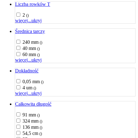
Liczba rowków T
2
()
więcej...
ukryj
Średnica tarczy
240 mm
()
40 mm
()
60 mm
()
więcej...
ukryj
Dokładność
0,05 mm
()
4 um
()
więcej...
ukryj
Całkowita długość
91 mm
()
324 mm
()
136 mm
()
54,5 cm
()