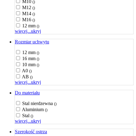
M10
()
M12
()
M14
()
M16
()
12 mm
()
więcej...
ukryj
Rozmiar uchwytu
12 mm
()
16 mm
()
10 mm
()
A0
()
AB
()
więcej...
ukryj
Do materiału
Stal nierdzewna
()
Aluminium
()
Stal
()
więcej...
ukryj
Szerokość ostrza