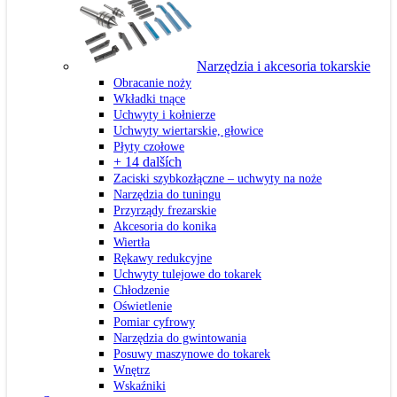
Narzędzia i akcesoria tokarskie
Obracanie noży
Wkładki tnące
Uchwyty i kołnierze
Uchwyty wiertarskie, głowice
Płyty czołowe
+ 14 dalších
Zaciski szybkozłączne – uchwyty na noże
Narzędzia do tuningu
Przyrządy frezarskie
Akcesoria do konika
Wiertła
Rękawy redukcyjne
Uchwyty tulejowe do tokarek
Chłodzenie
Oświetlenie
Pomiar cyfrowy
Narzędzia do gwintowania
Posuwy maszynowe do tokarek
Wnętrz
Wskaźniki