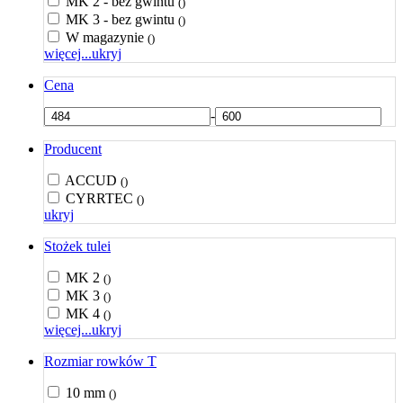
MK 2 - bez gwintu
()
MK 3 - bez gwintu
()
W magazynie
()
więcej...
ukryj
Cena
-
Producent
ACCUD
()
CYRRTEC
()
ukryj
Stożek tulei
MK 2
()
MK 3
()
MK 4
()
więcej...
ukryj
Rozmiar rowków T
10 mm
()