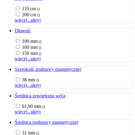
110 cm
()
200 cm
()
więcej...
ukryj
Długość
100 mm
()
160 mm
()
150 mm
()
więcej...
ukryj
Szerokość podstawy magnetycznej
38 mm
()
więcej...
ukryj
Średnica zewnętrzna węża
61,90 mm
()
więcej...
ukryj
Średnica podstawy magnetycznej
31 mm
()