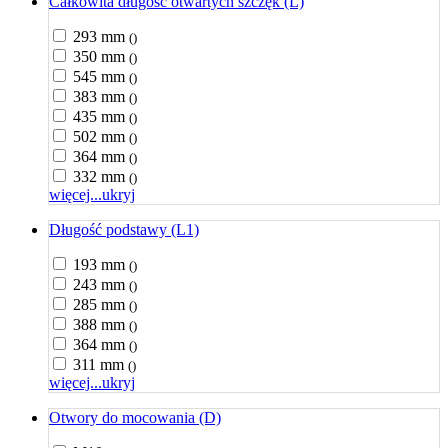
Całkowita długość otwartych szczęk (L)
293 mm
()
350 mm
()
545 mm
()
383 mm
()
435 mm
()
502 mm
()
364 mm
()
332 mm
()
więcej...
ukryj
Długość podstawy (L1)
193 mm
()
243 mm
()
285 mm
()
388 mm
()
364 mm
()
311 mm
()
więcej...
ukryj
Otwory do mocowania (D)