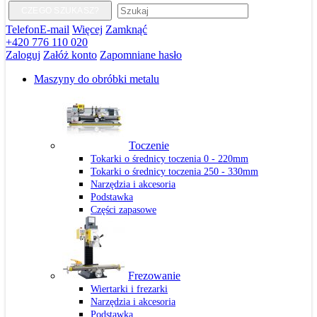
CZEGO SZUKASZ?
Telefon
E-mail
Więcej
Zamknąć
+420 776 110 020
Zaloguj
Załóż konto
Zapomniane hasło
Maszyny do obróbki metalu
Toczenie
Tokarki o średnicy toczenia 0 - 220mm
Tokarki o średnicy toczenia 250 - 330mm
Narzędzia i akcesoria
Podstawka
Części zapasowe
Frezowanie
Wiertarki i frezarki
Narzędzia i akcesoria
Podstawka