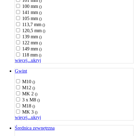
101 mm
()
100 mm
()
141 mm
()
105 mm
()
113,7 mm
()
120,5 mm
()
139 mm
()
122 mm
()
149 mm
()
118 mm
()
więcej...
ukryj
Gwint
M10
()
M12
()
MK 2
()
3 x M8
()
M18
()
MK 3
()
więcej...
ukryj
Średnica zewnętrzna