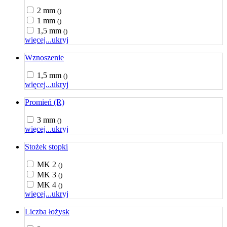
2 mm
()
1 mm
()
1,5 mm
()
więcej...
ukryj
Wznoszenie
1,5 mm
()
więcej...
ukryj
Promień (R)
3 mm
()
więcej...
ukryj
Stożek stopki
MK 2
()
MK 3
()
MK 4
()
więcej...
ukryj
Liczba łożysk