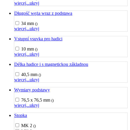
więcej...
ukryj
Długość węża wraz z podstawą
34 mm
()
więcej...
ukryj
Vstupní vsuvka pro hadici
10 mm
()
więcej...
ukryj
Délka hadice i s magnetickou základnou
40,5 mm
()
więcej...
ukryj
Wymiary podstawy
76,5 x 76,5 mm
()
więcej...
ukryj
Stopka
MK 2
()