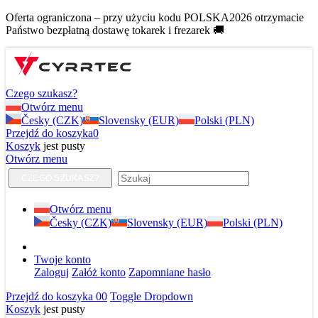
Oferta ograniczona – przy użyciu kodu POLSKA2026 otrzymacie
Państwo bezpłatną dostawę tokarek i frezarek 🚚
Czego szukasz?
Otwórz menu
Česky (CZK)
Slovensky (EUR)
Polski (PLN)
Przejdź do koszyka
0
Koszyk
jest pusty
Otwórz menu
CZEGO SZUKASZ?
Otwórz menu
Česky (CZK)
Slovensky (EUR)
Polski (PLN)
Twoje konto
Zaloguj
Załóż konto
Zapomniane hasło
Przejdź do koszyka
0
0
Toggle Dropdown
Koszyk
jest pusty