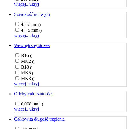
więcej...
ukryj
Szerokość uchwytu
43,5 mm
()
44, 5 mm
()
więcej...
ukryj
Wewnętrzny stożek
B16
()
MK2
()
B18
()
MK5
()
MK3
()
więcej...
ukryj
Odchylenie rzutności
0,008 mm
()
więcej...
ukryj
Całkowita długość trzpienia