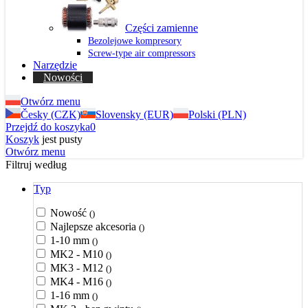
Części zamienne
Bezolejowe kompresory
Screw-type air compressors
Narzędzie
Nowości
Otwórz menu
Česky (CZK)
Slovensky (EUR)
Polski (PLN)
Przejdź do koszyka
0
Koszyk
jest pusty
Otwórz menu
Filtruj według
Typ
Nowość
()
Najlepsze akcesoria
()
1-10 mm
()
MK2 - M10
()
MK3 - M12
()
MK4 - M16
()
1-16 mm
()