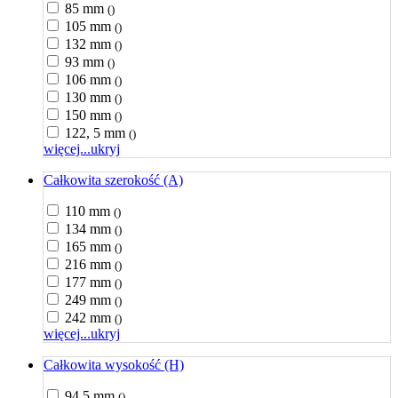
85 mm
()
105 mm
()
132 mm
()
93 mm
()
106 mm
()
130 mm
()
150 mm
()
122, 5 mm
()
więcej...
ukryj
Całkowita szerokość (A)
110 mm
()
134 mm
()
165 mm
()
216 mm
()
177 mm
()
249 mm
()
242 mm
()
więcej...
ukryj
Całkowita wysokość (H)
94,5 mm
()