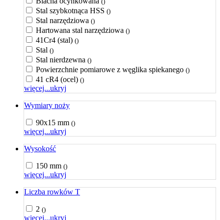
Blacha ocynkowana
()
Stal szybkotnąca HSS
()
Stal narzędziowa
()
Hartowana stal narzędziowa
()
41Cr4 (stal)
()
Stal
()
Stal nierdzewna
()
Powierzchnie pomiarowe z węglika spiekanego
()
41 cR4 (ocel)
()
więcej...
ukryj
Wymiary noży
90x15 mm
()
więcej...
ukryj
Wysokość
150 mm
()
więcej...
ukryj
Liczba rowków T
2
()
więcej...
ukryj