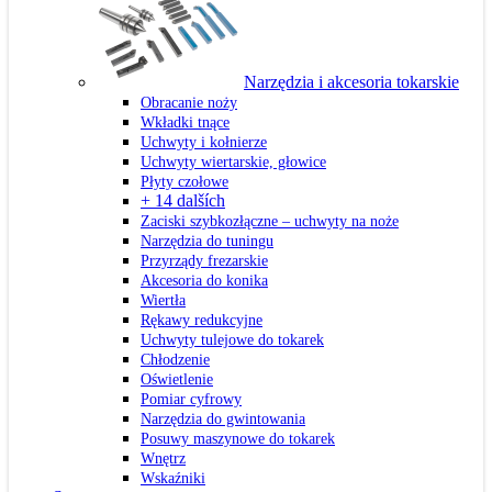
Narzędzia i akcesoria tokarskie
Obracanie noży
Wkładki tnące
Uchwyty i kołnierze
Uchwyty wiertarskie, głowice
Płyty czołowe
+ 14 dalších
Zaciski szybkozłączne – uchwyty na noże
Narzędzia do tuningu
Przyrządy frezarskie
Akcesoria do konika
Wiertła
Rękawy redukcyjne
Uchwyty tulejowe do tokarek
Chłodzenie
Oświetlenie
Pomiar cyfrowy
Narzędzia do gwintowania
Posuwy maszynowe do tokarek
Wnętrz
Wskaźniki