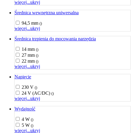
więcej...
ukryj
Średnica wewnętrzna uniwersalna
94,5 mm
()
więcej...
ukryj
Średnica trzpienia do mocowania narzędzia
14 mm
()
27 mm
()
22 mm
()
więcej...
ukryj
Napięcie
230 V
()
24 V (AC/DC)
()
więcej...
ukryj
Wydajność
4 W
()
5 W
()
więcej...
ukryj