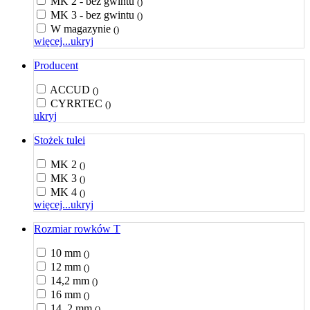
MK 2 - bez gwintu
()
MK 3 - bez gwintu
()
W magazynie
()
więcej...
ukryj
Producent
ACCUD
()
CYRRTEC
()
ukryj
Stożek tulei
MK 2
()
MK 3
()
MK 4
()
więcej...
ukryj
Rozmiar rowków T
10 mm
()
12 mm
()
14,2 mm
()
16 mm
()
14, 2 mm
()