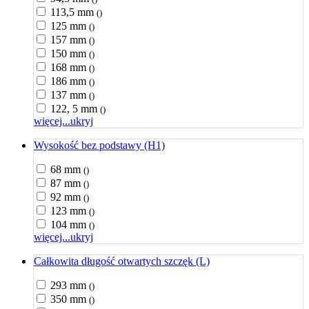
113,5 mm
()
125 mm
()
157 mm
()
150 mm
()
168 mm
()
186 mm
()
137 mm
()
122, 5 mm
()
więcej...
ukryj
Wysokość bez podstawy (H1)
68 mm
()
87 mm
()
92 mm
()
123 mm
()
104 mm
()
więcej...
ukryj
Całkowita długość otwartych szczęk (L)
293 mm
()
350 mm
()