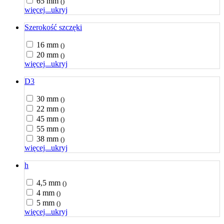
65 mm
()
więcej...
ukryj
Szerokość szczęki
16 mm
()
20 mm
()
więcej...
ukryj
D3
30 mm
()
22 mm
()
45 mm
()
55 mm
()
38 mm
()
więcej...
ukryj
h
4,5 mm
()
4 mm
()
5 mm
()
więcej...
ukryj