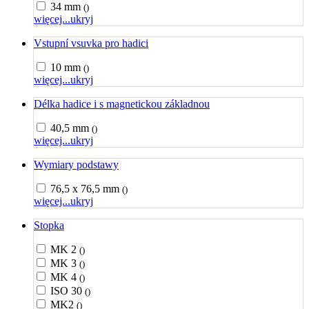
34 mm
()
więcej...
ukryj
Vstupní vsuvka pro hadici
10 mm
()
więcej...
ukryj
Délka hadice i s magnetickou základnou
40,5 mm
()
więcej...
ukryj
Wymiary podstawy
76,5 x 76,5 mm
()
więcej...
ukryj
Stopka
MK 2
()
MK 3
()
MK 4
()
ISO 30
()
MK2
()