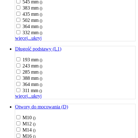
545 mm
()
383 mm
()
435 mm
()
502 mm
()
364 mm
()
332 mm
()
więcej...
ukryj
Długość podstawy (L1)
193 mm
()
243 mm
()
285 mm
()
388 mm
()
364 mm
()
311 mm
()
więcej...
ukryj
Otwory do mocowania (D)
M10
()
M12
()
M14
()
M16
()