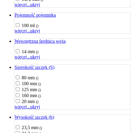
więcej...
ukryj
Pojemność pojemnika
100 ml
()
więcej...
ukryj
Wewnętrzna średnica węża
14 mm
()
więcej...
ukryj
Szerokość szczęk (S)
80 mm
()
100 mm
()
125 mm
()
160 mm
()
20 mm
()
więcej...
ukryj
Wysokość szczęk (h)
23,5 mm
()