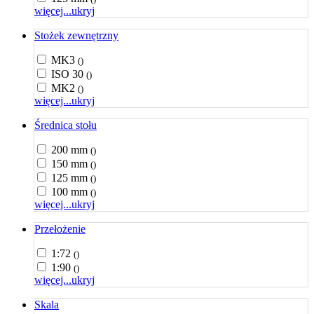
więcej...
ukryj
Stożek zewnętrzny
MK3
()
ISO 30
()
MK2
()
więcej...
ukryj
Średnica stołu
200 mm
()
150 mm
()
125 mm
()
100 mm
()
więcej...
ukryj
Przełożenie
1:72
()
1:90
()
więcej...
ukryj
Skala