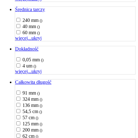
Średnica tarczy
240 mm
()
40 mm
()
60 mm
()
więcej...
ukryj
Dokładność
0,05 mm
()
4 um
()
więcej...
ukryj
Całkowita długość
91 mm
()
324 mm
()
136 mm
()
54,5 cm
()
57 cm
()
125 mm
()
200 mm
()
62 cm
()