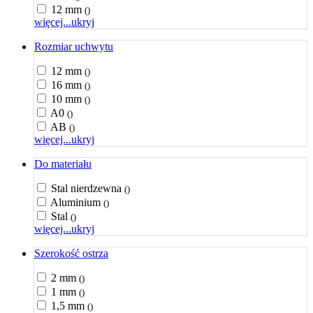
12 mm
()
więcej...
ukryj
Rozmiar uchwytu
12 mm
()
16 mm
()
10 mm
()
A0
()
AB
()
więcej...
ukryj
Do materiału
Stal nierdzewna
()
Aluminium
()
Stal
()
więcej...
ukryj
Szerokość ostrza
2 mm
()
1 mm
()
1,5 mm
()