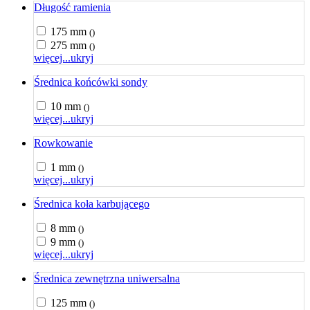
Długość ramienia
175 mm
()
275 mm
()
więcej...
ukryj
Średnica końcówki sondy
10 mm
()
więcej...
ukryj
Rowkowanie
1 mm
()
więcej...
ukryj
Średnica koła karbującego
8 mm
()
9 mm
()
więcej...
ukryj
Średnica zewnętrzna uniwersalna
125 mm
()