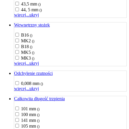
43,5 mm
()
44, 5 mm
()
więcej...
ukryj
Wewnętrzny stożek
B16
()
MK2
()
B18
()
MK5
()
MK3
()
więcej...
ukryj
Odchylenie rzutności
0,008 mm
()
więcej...
ukryj
Całkowita długość trzpienia
101 mm
()
100 mm
()
141 mm
()
105 mm
()