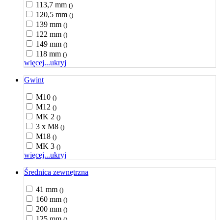
113,7 mm
()
120,5 mm
()
139 mm
()
122 mm
()
149 mm
()
118 mm
()
więcej...
ukryj
Gwint
M10
()
M12
()
MK 2
()
3 x M8
()
M18
()
MK 3
()
więcej...
ukryj
Średnica zewnętrzna
41 mm
()
160 mm
()
200 mm
()
125 mm
()