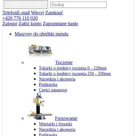
CZEGO SZUKASZ?
Telefon
E-mail
Więcej
Zamknąć
+420 776 110 020
Zaloguj
Załóż konto
Zapomniane hasło
Maszyny do obróbki metalu
Toczenie
Tokarki o średnicy toczenia 0 - 220mm
Tokarki o średnicy toczenia 250 - 330mm
Narzędzia i akcesoria
Podstawka
Części zapasowe
Frezowanie
Wiertarki i frezarki
Narzędzia i akcesoria
Podstawka