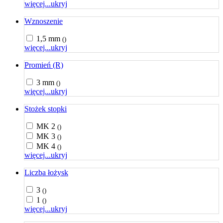
więcej...
ukryj
Wznoszenie
1,5 mm
()
więcej...
ukryj
Promień (R)
3 mm
()
więcej...
ukryj
Stożek stopki
MK 2
()
MK 3
()
MK 4
()
więcej...
ukryj
Liczba łożysk
3
()
1
()
więcej...
ukryj