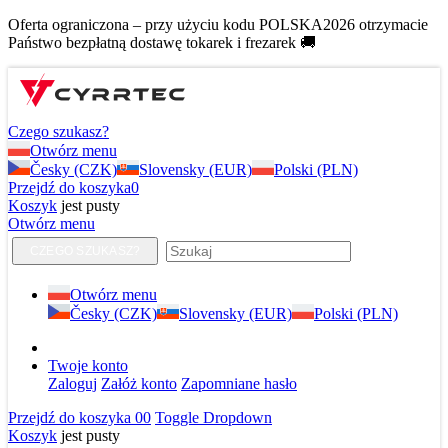
Oferta ograniczona – przy użyciu kodu POLSKA2026 otrzymacie
Państwo bezpłatną dostawę tokarek i frezarek 🚚
Czego szukasz?
Otwórz menu
Česky (CZK)
Slovensky (EUR)
Polski (PLN)
Przejdź do koszyka
0
Koszyk
jest pusty
Otwórz menu
CZEGO SZUKASZ?
Otwórz menu
Česky (CZK)
Slovensky (EUR)
Polski (PLN)
Twoje konto
Zaloguj
Załóż konto
Zapomniane hasło
Przejdź do koszyka
0
0
Toggle Dropdown
Koszyk
jest pusty