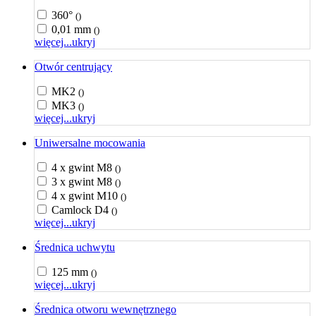
360°
()
0,01 mm
()
więcej...
ukryj
Otwór centrujący
MK2
()
MK3
()
więcej...
ukryj
Uniwersalne mocowania
4 x gwint M8
()
3 x gwint M8
()
4 x gwint M10
()
Camlock D4
()
więcej...
ukryj
Średnica uchwytu
125 mm
()
więcej...
ukryj
Średnica otworu wewnętrznego