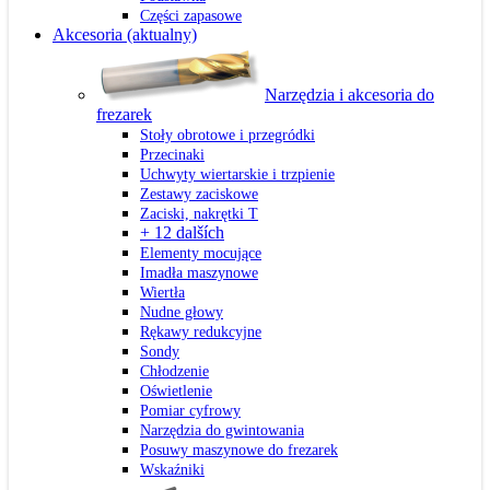
Części zapasowe
Akcesoria
(aktualny)
Narzędzia i akcesoria do
frezarek
Stoły obrotowe i przegródki
Przecinaki
Uchwyty wiertarskie i trzpienie
Zestawy zaciskowe
Zaciski, nakrętki T
+ 12 dalších
Elementy mocujące
Imadła maszynowe
Wiertła
Nudne głowy
Rękawy redukcyjne
Sondy
Chłodzenie
Oświetlenie
Pomiar cyfrowy
Narzędzia do gwintowania
Posuwy maszynowe do frezarek
Wskaźniki