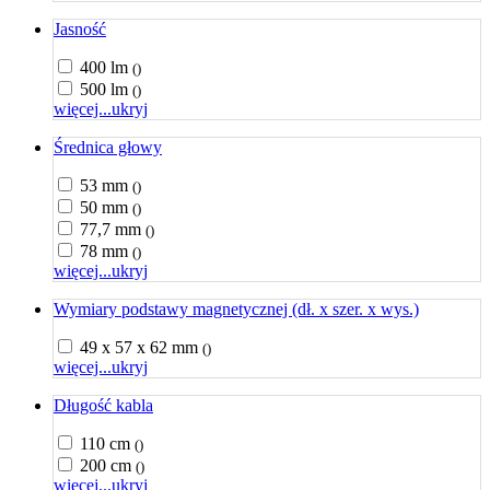
Jasność
400 lm
()
500 lm
()
więcej...
ukryj
Średnica głowy
53 mm
()
50 mm
()
77,7 mm
()
78 mm
()
więcej...
ukryj
Wymiary podstawy magnetycznej (dł. x szer. x wys.)
49 x 57 x 62 mm
()
więcej...
ukryj
Długość kabla
110 cm
()
200 cm
()
więcej...
ukryj