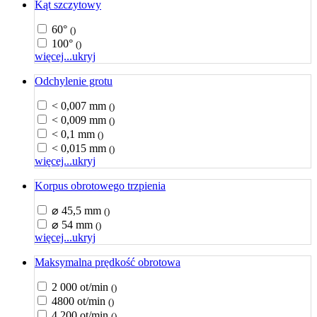
Kąt szczytowy
60°
()
100°
()
więcej...
ukryj
Odchylenie grotu
< 0,007 mm
()
< 0,009 mm
()
< 0,1 mm
()
< 0,015 mm
()
więcej...
ukryj
Korpus obrotowego trzpienia
⌀ 45,5 mm
()
⌀ 54 mm
()
więcej...
ukryj
Maksymalna prędkość obrotowa
2 000 ot/min
()
4800 ot/min
()
4 200 ot/min
()