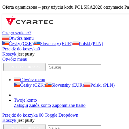
Oferta ograniczona – przy użyciu kodu POLSKA2026 otrzymacie Pańs
Czego szukasz?
Otwórz menu
Česky (CZK)
Slovensky (EUR)
Polski (PLN)
Przejdź do koszyka
0
Koszyk
jest pusty
Otwórz menu
CZEGO SZUKASZ?
Otwórz menu
Česky (CZK)
Slovensky (EUR)
Polski (PLN)
Twoje konto
Zaloguj
Załóż konto
Zapomniane hasło
Przejdź do koszyka
0
0
Toggle Dropdown
Koszyk
jest pusty
CZEGO SZUKASZ?