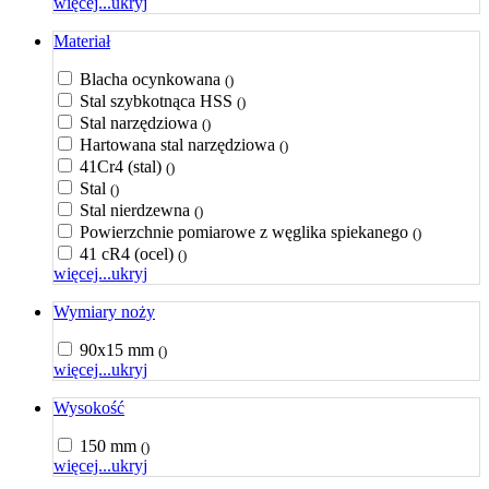
więcej...
ukryj
Materiał
Blacha ocynkowana
()
Stal szybkotnąca HSS
()
Stal narzędziowa
()
Hartowana stal narzędziowa
()
41Cr4 (stal)
()
Stal
()
Stal nierdzewna
()
Powierzchnie pomiarowe z węglika spiekanego
()
41 cR4 (ocel)
()
więcej...
ukryj
Wymiary noży
90x15 mm
()
więcej...
ukryj
Wysokość
150 mm
()
więcej...
ukryj