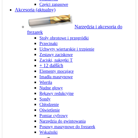
Części zapasowe
Akcesoria
(aktualny)
Narzędzia i akcesoria do
frezarek
Stoły obrotowe i przegródki
Przecinaki
Uchwyty wiertarskie i trzpienie
Zestawy zaciskowe
Zaciski, nakrętki T
+ 12 dalších
Elementy mocujące
Imadła maszynowe
Wiertła
Nudne głowy
Rękawy redukcyjne
Sondy
Chłodzenie
Oświetlenie
Pomiar cyfrowy
Narzędzia do gwintowania
Posuwy maszynowe do frezarek
Wskaźniki