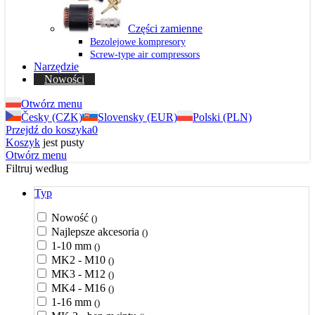
Części zamienne
Bezolejowe kompresory
Screw-type air compressors
Narzędzie
Nowości
Otwórz menu
Česky (CZK)
Slovensky (EUR)
Polski (PLN)
Przejdź do koszyka
0
Koszyk
jest pusty
Otwórz menu
Filtruj według
Typ
Nowość
()
Najlepsze akcesoria
()
1-10 mm
()
MK2 - M10
()
MK3 - M12
()
MK4 - M16
()
1-16 mm
()