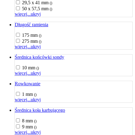
29,5 x 41 mm
()
50 x 57,5 mm
()
więcej...
ukryj
Długość ramienia
175 mm
()
275 mm
()
więcej...
ukryj
Średnica końcówki sondy
10 mm
()
więcej...
ukryj
Rowkowanie
1 mm
()
więcej...
ukryj
Średnica koła karbującego
8 mm
()
9 mm
()
więcej...
ukryj