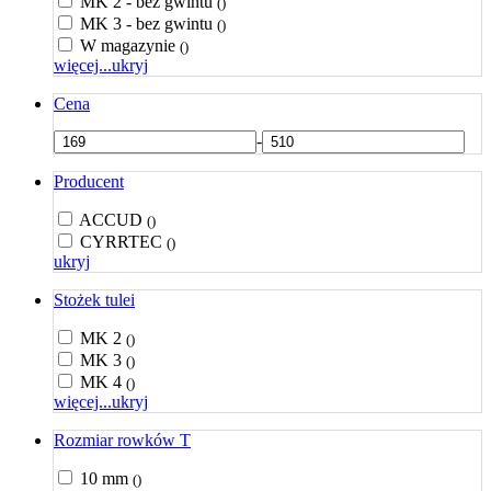
MK 2 - bez gwintu
()
MK 3 - bez gwintu
()
W magazynie
()
więcej...
ukryj
Cena
-
Producent
ACCUD
()
CYRRTEC
()
ukryj
Stożek tulei
MK 2
()
MK 3
()
MK 4
()
więcej...
ukryj
Rozmiar rowków T
10 mm
()