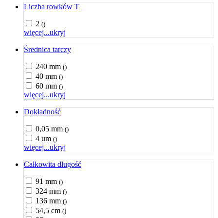
Liczba rowków T
2
()
więcej...
ukryj
Średnica tarczy
240 mm
()
40 mm
()
60 mm
()
więcej...
ukryj
Dokładność
0,05 mm
()
4 um
()
więcej...
ukryj
Całkowita długość
91 mm
()
324 mm
()
136 mm
()
54,5 cm
()