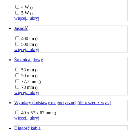
4 W
()
5 W
()
więcej...
ukryj
Jasność
400 lm
()
500 lm
()
więcej...
ukryj
Średnica głowy
53 mm
()
50 mm
()
77,7 mm
()
78 mm
()
więcej...
ukryj
Wymiary podstawy magnetycznej (dł. x szer. x wys.)
49 x 57 x 62 mm
()
więcej...
ukryj
Długość kabla