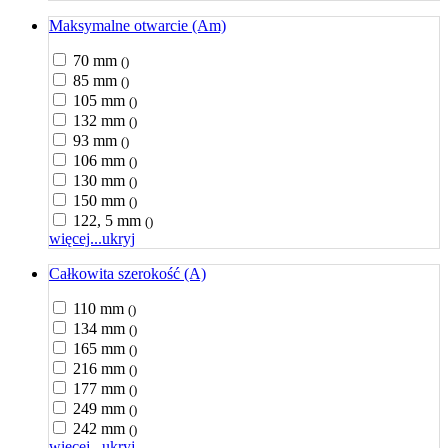
Maksymalne otwarcie (Am)
70 mm
()
85 mm
()
105 mm
()
132 mm
()
93 mm
()
106 mm
()
130 mm
()
150 mm
()
122, 5 mm
()
więcej...
ukryj
Całkowita szerokość (A)
110 mm
()
134 mm
()
165 mm
()
216 mm
()
177 mm
()
249 mm
()
242 mm
()
więcej...
ukryj