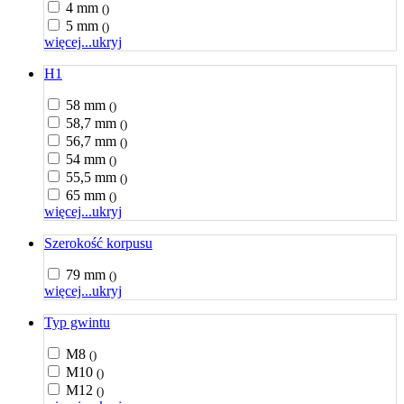
4 mm
()
5 mm
()
więcej...
ukryj
H1
58 mm
()
58,7 mm
()
56,7 mm
()
54 mm
()
55,5 mm
()
65 mm
()
więcej...
ukryj
Szerokość korpusu
79 mm
()
więcej...
ukryj
Typ gwintu
M8
()
M10
()
M12
()