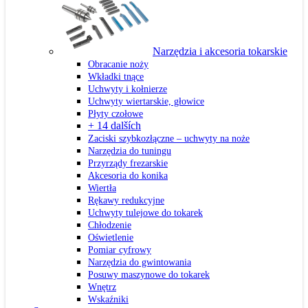
Narzędzia i akcesoria tokarskie
Obracanie noży
Wkładki tnące
Uchwyty i kołnierze
Uchwyty wiertarskie, głowice
Płyty czołowe
+ 14 dalších
Zaciski szybkozłączne – uchwyty na noże
Narzędzia do tuningu
Przyrządy frezarskie
Akcesoria do konika
Wiertła
Rękawy redukcyjne
Uchwyty tulejowe do tokarek
Chłodzenie
Oświetlenie
Pomiar cyfrowy
Narzędzia do gwintowania
Posuwy maszynowe do tokarek
Wnętrz
Wskaźniki