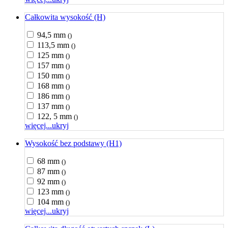
Całkowita wysokość (H)
94,5 mm
()
113,5 mm
()
125 mm
()
157 mm
()
150 mm
()
168 mm
()
186 mm
()
137 mm
()
122, 5 mm
()
więcej...
ukryj
Wysokość bez podstawy (H1)
68 mm
()
87 mm
()
92 mm
()
123 mm
()
104 mm
()
więcej...
ukryj