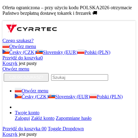
Oferta ograniczona – przy użyciu kodu POLSKA2026 otrzymacie
Państwo bezpłatną dostawę tokarek i frezarek 🚚
Czego szukasz?
Otwórz menu
Česky (CZK)
Slovensky (EUR)
Polski (PLN)
Przejdź do koszyka
0
Koszyk
jest pusty
Otwórz menu
CZEGO SZUKASZ?
Otwórz menu
Česky (CZK)
Slovensky (EUR)
Polski (PLN)
Twoje konto
Zaloguj
Załóż konto
Zapomniane hasło
Przejdź do koszyka
0
0
Toggle Dropdown
Koszyk
jest pusty