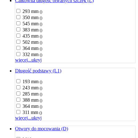
Całkowita długość otwartych szczęk (L)
293 mm
()
350 mm
()
545 mm
()
383 mm
()
435 mm
()
502 mm
()
364 mm
()
332 mm
()
więcej...
ukryj
Długość podstawy (L1)
193 mm
()
243 mm
()
285 mm
()
388 mm
()
364 mm
()
311 mm
()
więcej...
ukryj
Otwory do mocowania (D)