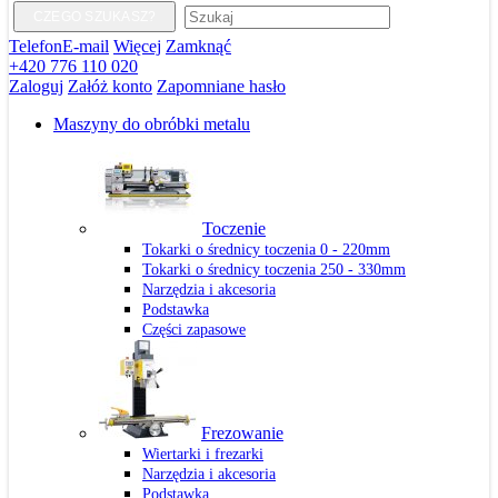
CZEGO SZUKASZ?
Telefon
E-mail
Więcej
Zamknąć
+420 776 110 020
Zaloguj
Załóż konto
Zapomniane hasło
Maszyny do obróbki metalu
Toczenie
Tokarki o średnicy toczenia 0 - 220mm
Tokarki o średnicy toczenia 250 - 330mm
Narzędzia i akcesoria
Podstawka
Części zapasowe
Frezowanie
Wiertarki i frezarki
Narzędzia i akcesoria
Podstawka