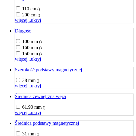
110 cm
()
200 cm
()
więcej...
ukryj
Długość
100 mm
()
160 mm
()
150 mm
()
więcej...
ukryj
Szerokość podstawy magnetycznej
38 mm
()
więcej...
ukryj
Średnica zewnętrzna węża
61,90 mm
()
więcej...
ukryj
Średnica podstawy magnetycznej
31 mm
()