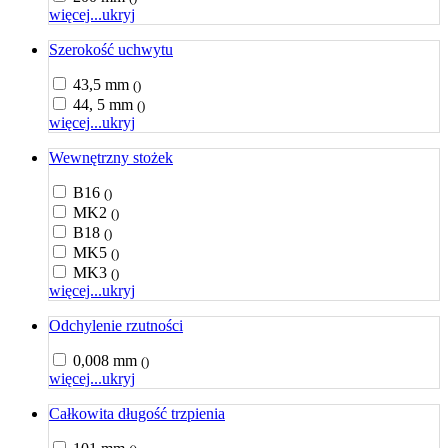
więcej...
ukryj
Szerokość uchwytu
43,5 mm
()
44, 5 mm
()
więcej...
ukryj
Wewnętrzny stożek
B16
()
MK2
()
B18
()
MK5
()
MK3
()
więcej...
ukryj
Odchylenie rzutności
0,008 mm
()
więcej...
ukryj
Całkowita długość trzpienia