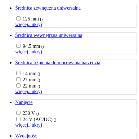
Średnica zewnętrzna uniwersalna
125 mm
()
więcej...
ukryj
Średnica wewnętrzna uniwersalna
94,5 mm
()
więcej...
ukryj
Średnica trzpienia do mocowania narzędzia
14 mm
()
27 mm
()
22 mm
()
więcej...
ukryj
Napięcie
230 V
()
24 V (AC/DC)
()
więcej...
ukryj
Wydajność