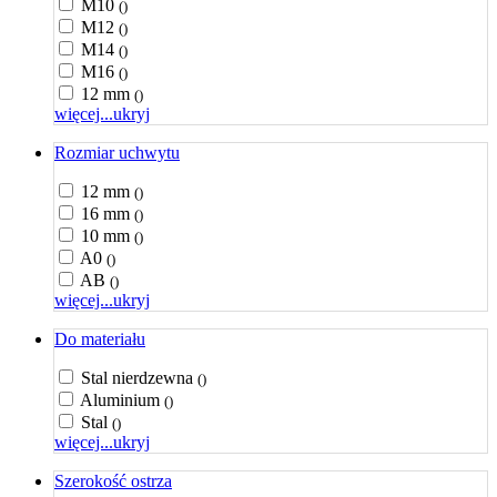
M10
()
M12
()
M14
()
M16
()
12 mm
()
więcej...
ukryj
Rozmiar uchwytu
12 mm
()
16 mm
()
10 mm
()
A0
()
AB
()
więcej...
ukryj
Do materiału
Stal nierdzewna
()
Aluminium
()
Stal
()
więcej...
ukryj
Szerokość ostrza