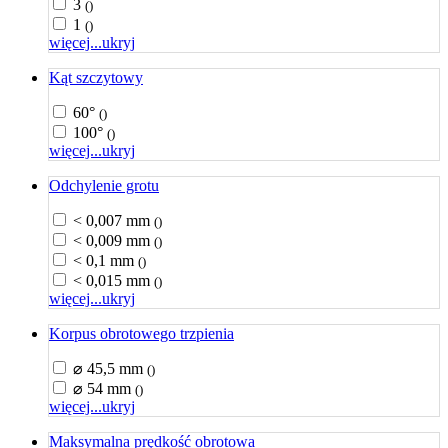
3
()
1
()
więcej...
ukryj
Kąt szczytowy
60°
()
100°
()
więcej...
ukryj
Odchylenie grotu
< 0,007 mm
()
< 0,009 mm
()
< 0,1 mm
()
< 0,015 mm
()
więcej...
ukryj
Korpus obrotowego trzpienia
⌀ 45,5 mm
()
⌀ 54 mm
()
więcej...
ukryj
Maksymalna prędkość obrotowa