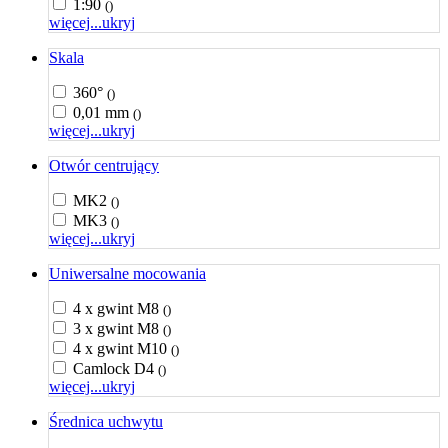
1:90
()
więcej...
ukryj
Skala
360°
()
0,01 mm
()
więcej...
ukryj
Otwór centrujący
MK2
()
MK3
()
więcej...
ukryj
Uniwersalne mocowania
4 x gwint M8
()
3 x gwint M8
()
4 x gwint M10
()
Camlock D4
()
więcej...
ukryj
Średnica uchwytu