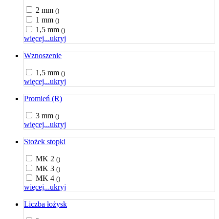
2 mm
()
1 mm
()
1,5 mm
()
więcej...
ukryj
Wznoszenie
1,5 mm
()
więcej...
ukryj
Promień (R)
3 mm
()
więcej...
ukryj
Stożek stopki
MK 2
()
MK 3
()
MK 4
()
więcej...
ukryj
Liczba łożysk