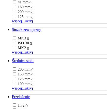
41 mm
()
160 mm
()
200 mm
()
125 mm
()
więcej...
ukryj
Stożek zewnętrzny
MK3
()
ISO 30
()
MK2
()
więcej...
ukryj
Średnica stołu
200 mm
()
150 mm
()
125 mm
()
100 mm
()
więcej...
ukryj
Przełożenie
1:72
()