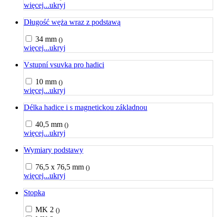
więcej...
ukryj
Długość węża wraz z podstawą
34 mm
()
więcej...
ukryj
Vstupní vsuvka pro hadici
10 mm
()
więcej...
ukryj
Délka hadice i s magnetickou základnou
40,5 mm
()
więcej...
ukryj
Wymiary podstawy
76,5 x 76,5 mm
()
więcej...
ukryj
Stopka
MK 2
()