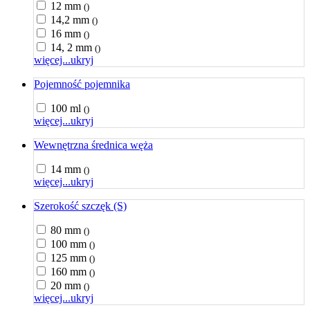
12 mm
()
14,2 mm
()
16 mm
()
14, 2 mm
()
więcej...
ukryj
Pojemność pojemnika
100 ml
()
więcej...
ukryj
Wewnętrzna średnica węża
14 mm
()
więcej...
ukryj
Szerokość szczęk (S)
80 mm
()
100 mm
()
125 mm
()
160 mm
()
20 mm
()
więcej...
ukryj