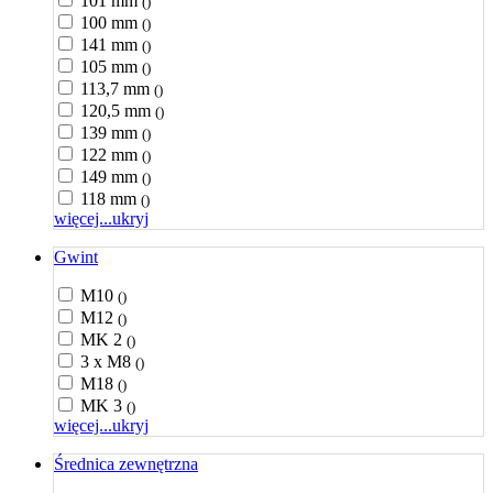
101 mm
()
100 mm
()
141 mm
()
105 mm
()
113,7 mm
()
120,5 mm
()
139 mm
()
122 mm
()
149 mm
()
118 mm
()
więcej...
ukryj
Gwint
M10
()
M12
()
MK 2
()
3 x M8
()
M18
()
MK 3
()
więcej...
ukryj
Średnica zewnętrzna