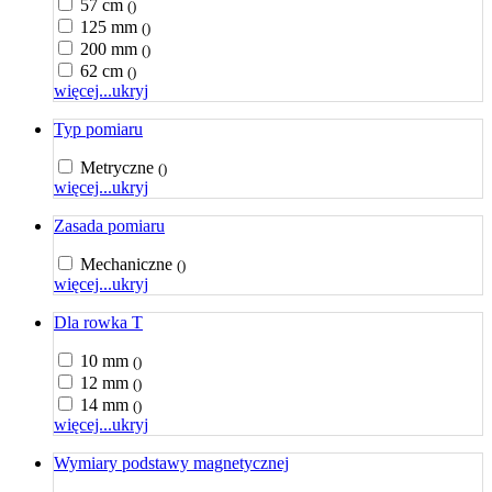
57 cm
()
125 mm
()
200 mm
()
62 cm
()
więcej...
ukryj
Typ pomiaru
Metryczne
()
więcej...
ukryj
Zasada pomiaru
Mechaniczne
()
więcej...
ukryj
Dla rowka T
10 mm
()
12 mm
()
14 mm
()
więcej...
ukryj
Wymiary podstawy magnetycznej