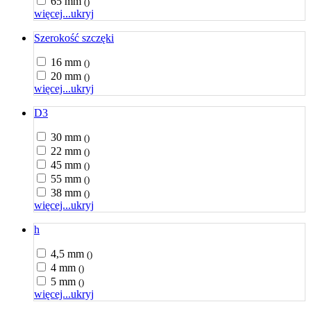
65 mm
()
więcej...
ukryj
Szerokość szczęki
16 mm
()
20 mm
()
więcej...
ukryj
D3
30 mm
()
22 mm
()
45 mm
()
55 mm
()
38 mm
()
więcej...
ukryj
h
4,5 mm
()
4 mm
()
5 mm
()
więcej...
ukryj