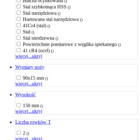
Blacha ocynkowana
()
Stal szybkotnąca HSS
()
Stal narzędziowa
()
Hartowana stal narzędziowa
()
41Cr4 (stal)
()
Stal
()
Stal nierdzewna
()
Powierzchnie pomiarowe z węglika spiekanego
()
41 cR4 (ocel)
()
więcej...
ukryj
Wymiary noży
90x15 mm
()
więcej...
ukryj
Wysokość
150 mm
()
więcej...
ukryj
Liczba rowków T
2
()
więcej...
ukryj