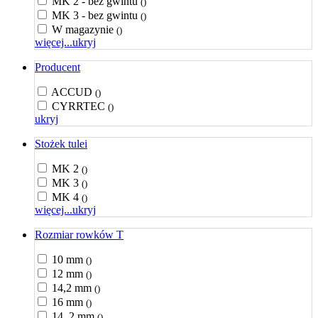
MK 2 - bez gwintu
()
MK 3 - bez gwintu
()
W magazynie
()
więcej...
ukryj
Producent
ACCUD
()
CYRRTEC
()
ukryj
Stożek tulei
MK 2
()
MK 3
()
MK 4
()
więcej...
ukryj
Rozmiar rowków T
10 mm
()
12 mm
()
14,2 mm
()
16 mm
()
14, 2 mm
()