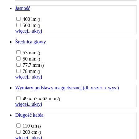
Jasność
400 lm
()
500 lm
()
więcej...
ukryj
Średnica głowy
53 mm
()
50 mm
()
77,7 mm
()
78 mm
()
więcej...
ukryj
Wymiary podstawy magnetycznej (dł. x szer. x wys.)
49 x 57 x 62 mm
()
więcej...
ukryj
Długość kabla
110 cm
()
200 cm
()
więcej...
ukryj