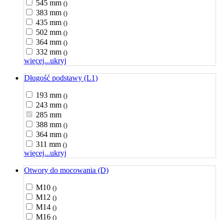
545 mm
()
383 mm
()
435 mm
()
502 mm
()
364 mm
()
332 mm
()
więcej...
ukryj
Długość podstawy (L1)
193 mm
()
243 mm
()
285 mm
388 mm
()
364 mm
()
311 mm
()
więcej...
ukryj
Otwory do mocowania (D)
M10
()
M12
()
M14
()
M16
()