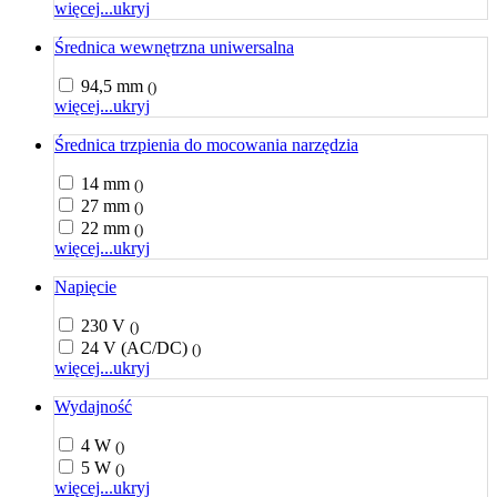
więcej...
ukryj
Średnica wewnętrzna uniwersalna
94,5 mm
()
więcej...
ukryj
Średnica trzpienia do mocowania narzędzia
14 mm
()
27 mm
()
22 mm
()
więcej...
ukryj
Napięcie
230 V
()
24 V (AC/DC)
()
więcej...
ukryj
Wydajność
4 W
()
5 W
()
więcej...
ukryj