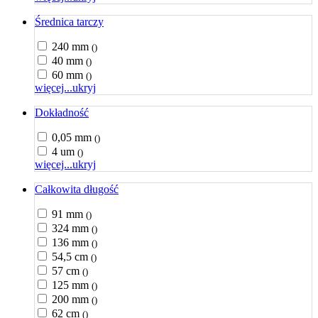
Średnica tarczy
240 mm
()
40 mm
()
60 mm
()
więcej...
ukryj
Dokładność
0,05 mm
()
4 um
()
więcej...
ukryj
Całkowita długość
91 mm
()
324 mm
()
136 mm
()
54,5 cm
()
57 cm
()
125 mm
()
200 mm
()
62 cm
()