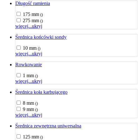
Długość ramienia
175 mm
()
275 mm
()
więcej...
ukryj
Średnica końcówki sondy
10 mm
()
więcej...
ukryj
Rowkowanie
1 mm
()
więcej...
ukryj
Średnica koła karbującego
8 mm
()
9 mm
()
więcej...
ukryj
Średnica zewnętrzna uniwersalna
125 mm
()