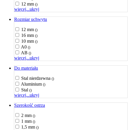
12 mm
()
więcej...
ukryj
Rozmiar uchwytu
12 mm
()
16 mm
()
10 mm
()
A0
()
AB
()
więcej...
ukryj
Do materiału
Stal nierdzewna
()
Aluminium
()
Stal
()
więcej...
ukryj
Szerokość ostrza
2 mm
()
1 mm
()
1,5 mm
()