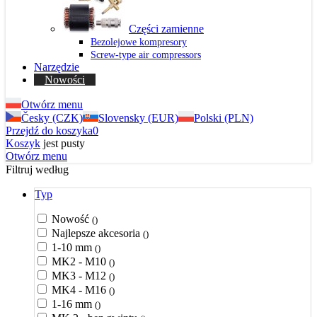
Części zamienne
Bezolejowe kompresory
Screw-type air compressors
Narzędzie
Nowości
Otwórz menu
Česky (CZK)
Slovensky (EUR)
Polski (PLN)
Przejdź do koszyka
0
Koszyk
jest pusty
Otwórz menu
Filtruj według
Typ
Nowość
()
Najlepsze akcesoria
()
1-10 mm
()
MK2 - M10
()
MK3 - M12
()
MK4 - M16
()
1-16 mm
()