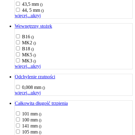
43,5 mm
()
44, 5 mm
()
więcej...
ukryj
Wewnętrzny stożek
B16
()
MK2
()
B18
()
MK5
()
MK3
()
więcej...
ukryj
Odchylenie rzutności
0,008 mm
()
więcej...
ukryj
Całkowita długość trzpienia
101 mm
()
100 mm
()
141 mm
()
105 mm
()