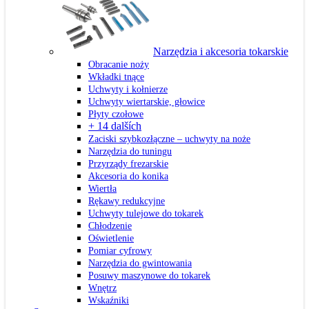
Narzędzia i akcesoria tokarskie
Obracanie noży
Wkładki tnące
Uchwyty i kołnierze
Uchwyty wiertarskie, głowice
Płyty czołowe
+ 14 dalších
Zaciski szybkozłączne – uchwyty na noże
Narzędzia do tuningu
Przyrządy frezarskie
Akcesoria do konika
Wiertła
Rękawy redukcyjne
Uchwyty tulejowe do tokarek
Chłodzenie
Oświetlenie
Pomiar cyfrowy
Narzędzia do gwintowania
Posuwy maszynowe do tokarek
Wnętrz
Wskaźniki