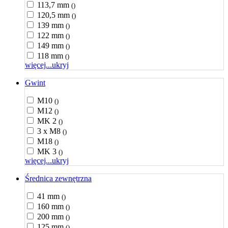
113,7 mm
()
120,5 mm
()
139 mm
()
122 mm
()
149 mm
()
118 mm
()
więcej...
ukryj
Gwint
M10
()
M12
()
MK 2
()
3 x M8
()
M18
()
MK 3
()
więcej...
ukryj
Średnica zewnętrzna
41 mm
()
160 mm
()
200 mm
()
125 mm
()