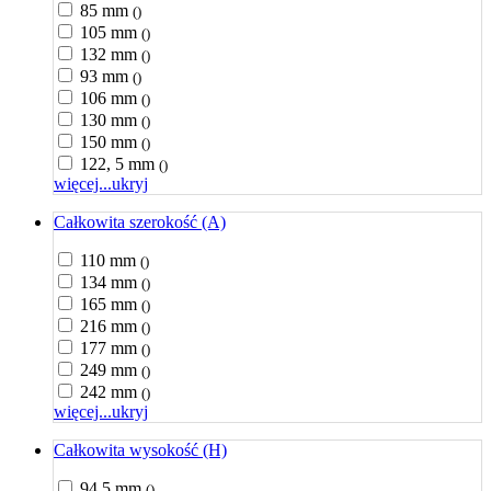
85 mm
()
105 mm
()
132 mm
()
93 mm
()
106 mm
()
130 mm
()
150 mm
()
122, 5 mm
()
więcej...
ukryj
Całkowita szerokość (A)
110 mm
()
134 mm
()
165 mm
()
216 mm
()
177 mm
()
249 mm
()
242 mm
()
więcej...
ukryj
Całkowita wysokość (H)
94,5 mm
()