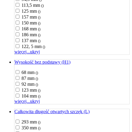
113,5 mm
()
125 mm
()
157 mm
()
150 mm
()
168 mm
()
186 mm
()
137 mm
()
122, 5 mm
()
więcej...
ukryj
Wysokość bez podstawy (H1)
68 mm
()
87 mm
()
92 mm
()
123 mm
()
104 mm
()
więcej...
ukryj
Całkowita długość otwartych szczęk (L)
293 mm
()
350 mm
()