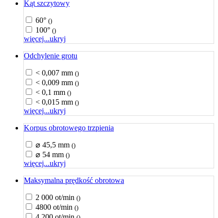
Kąt szczytowy
60°
()
100°
()
więcej...
ukryj
Odchylenie grotu
< 0,007 mm
()
< 0,009 mm
()
< 0,1 mm
()
< 0,015 mm
()
więcej...
ukryj
Korpus obrotowego trzpienia
⌀ 45,5 mm
()
⌀ 54 mm
()
więcej...
ukryj
Maksymalna prędkość obrotowa
2 000 ot/min
()
4800 ot/min
()
4 200 ot/min
()