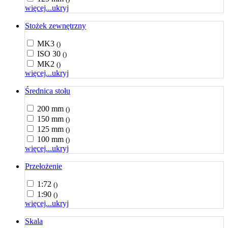
więcej...
ukryj
Stożek zewnętrzny
MK3
()
ISO 30
()
MK2
()
więcej...
ukryj
Średnica stołu
200 mm
()
150 mm
()
125 mm
()
100 mm
()
więcej...
ukryj
Przełożenie
1:72
()
1:90
()
więcej...
ukryj
Skala