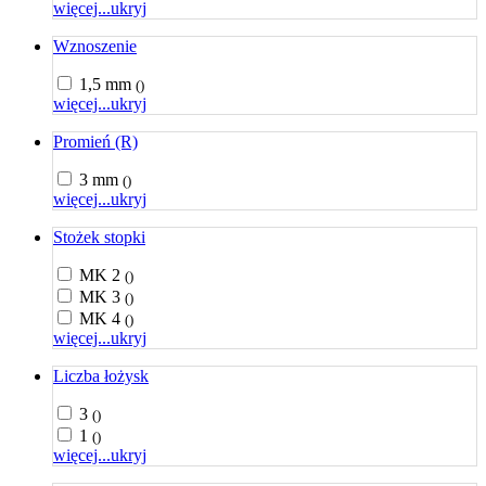
więcej...
ukryj
Wznoszenie
1,5 mm
()
więcej...
ukryj
Promień (R)
3 mm
()
więcej...
ukryj
Stożek stopki
MK 2
()
MK 3
()
MK 4
()
więcej...
ukryj
Liczba łożysk
3
()
1
()
więcej...
ukryj