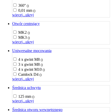
360°
()
0,01 mm
()
więcej...
ukryj
Otwór centrujący
MK2
()
MK3
()
więcej...
ukryj
Uniwersalne mocowania
4 x gwint M8
()
3 x gwint M8
()
4 x gwint M10
()
Camlock D4
()
więcej...
ukryj
Średnica uchwytu
125 mm
()
więcej...
ukryj
Średnica otworu wewnętrznego