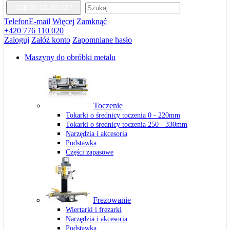
CZEGO SZUKASZ?
Telefon
E-mail
Więcej
Zamknąć
+420 776 110 020
Zaloguj
Załóż konto
Zapomniane hasło
Maszyny do obróbki metalu
Toczenie
Tokarki o średnicy toczenia 0 - 220mm
Tokarki o średnicy toczenia 250 - 330mm
Narzędzia i akcesoria
Podstawka
Części zapasowe
Frezowanie
Wiertarki i frezarki
Narzędzia i akcesoria
Podstawka