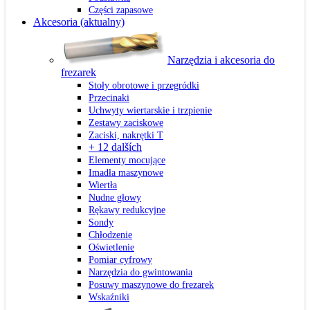
Części zapasowe
Akcesoria
(aktualny)
Narzędzia i akcesoria do
frezarek
Stoły obrotowe i przegródki
Przecinaki
Uchwyty wiertarskie i trzpienie
Zestawy zaciskowe
Zaciski, nakrętki T
+ 12 dalších
Elementy mocujące
Imadła maszynowe
Wiertła
Nudne głowy
Rękawy redukcyjne
Sondy
Chłodzenie
Oświetlenie
Pomiar cyfrowy
Narzędzia do gwintowania
Posuwy maszynowe do frezarek
Wskaźniki