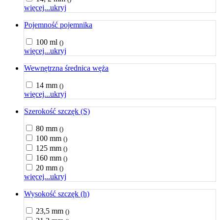
więcej...
ukryj
Pojemność pojemnika
100 ml
()
więcej...
ukryj
Wewnętrzna średnica węża
14 mm
()
więcej...
ukryj
Szerokość szczęk (S)
80 mm
()
100 mm
()
125 mm
()
160 mm
()
20 mm
()
więcej...
ukryj
Wysokość szczęk (h)
23,5 mm
()