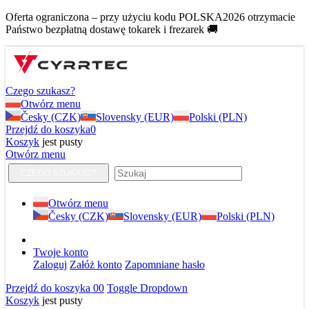
Oferta ograniczona – przy użyciu kodu POLSKA2026 otrzymacie
Państwo bezpłatną dostawę tokarek i frezarek 🚚
Czego szukasz?
Otwórz menu
Česky (CZK)
Slovensky (EUR)
Polski (PLN)
Przejdź do koszyka
0
Koszyk
jest pusty
Otwórz menu
CZEGO SZUKASZ?
Otwórz menu
Česky (CZK)
Slovensky (EUR)
Polski (PLN)
Twoje konto
Zaloguj
Załóż konto
Zapomniane hasło
Przejdź do koszyka
0
0
Toggle Dropdown
Koszyk
jest pusty