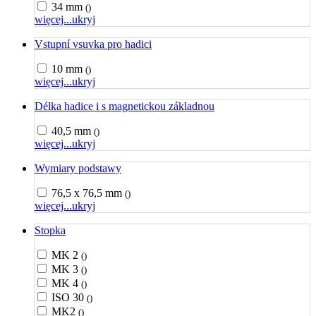
34 mm
()
więcej...
ukryj
Vstupní vsuvka pro hadici
10 mm
()
więcej...
ukryj
Délka hadice i s magnetickou základnou
40,5 mm
()
więcej...
ukryj
Wymiary podstawy
76,5 x 76,5 mm
()
więcej...
ukryj
Stopka
MK 2
()
MK 3
()
MK 4
()
ISO 30
()
MK2
()