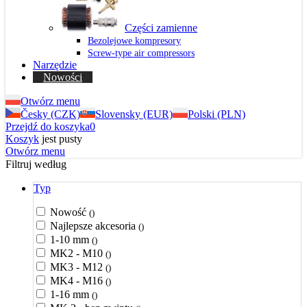
Części zamienne
Bezolejowe kompresory
Screw-type air compressors
Narzędzie
Nowości
Otwórz menu
Česky (CZK)
Slovensky (EUR)
Polski (PLN)
Przejdź do koszyka
0
Koszyk
jest pusty
Otwórz menu
Filtruj według
Typ
Nowość
()
Najlepsze akcesoria
()
1-10 mm
()
MK2 - M10
()
MK3 - M12
()
MK4 - M16
()
1-16 mm
()