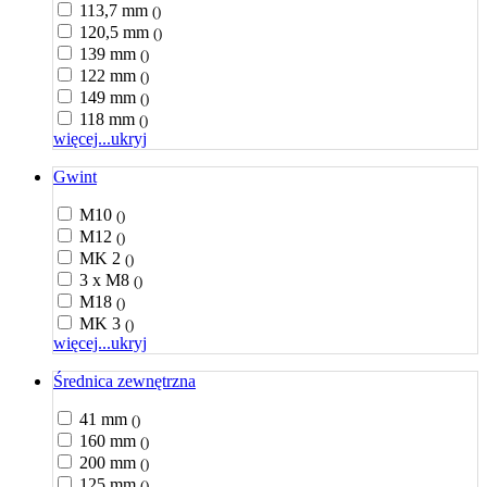
113,7 mm
()
120,5 mm
()
139 mm
()
122 mm
()
149 mm
()
118 mm
()
więcej...
ukryj
Gwint
M10
()
M12
()
MK 2
()
3 x M8
()
M18
()
MK 3
()
więcej...
ukryj
Średnica zewnętrzna
41 mm
()
160 mm
()
200 mm
()
125 mm
()