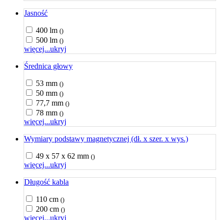
Jasność
400 lm
()
500 lm
()
więcej...
ukryj
Średnica głowy
53 mm
()
50 mm
()
77,7 mm
()
78 mm
()
więcej...
ukryj
Wymiary podstawy magnetycznej (dł. x szer. x wys.)
49 x 57 x 62 mm
()
więcej...
ukryj
Długość kabla
110 cm
()
200 cm
()
więcej...
ukryj