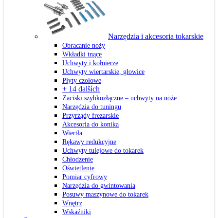
Narzędzia i akcesoria tokarskie
Obracanie noży
Wkładki tnące
Uchwyty i kołnierze
Uchwyty wiertarskie, głowice
Płyty czołowe
+ 14 dalších
Zaciski szybkozłączne – uchwyty na noże
Narzędzia do tuningu
Przyrządy frezarskie
Akcesoria do konika
Wiertła
Rękawy redukcyjne
Uchwyty tulejowe do tokarek
Chłodzenie
Oświetlenie
Pomiar cyfrowy
Narzędzia do gwintowania
Posuwy maszynowe do tokarek
Wnętrz
Wskaźniki