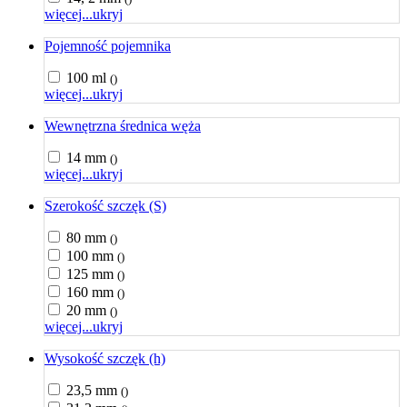
więcej...
ukryj
Pojemność pojemnika
100 ml
()
więcej...
ukryj
Wewnętrzna średnica węża
14 mm
()
więcej...
ukryj
Szerokość szczęk (S)
80 mm
()
100 mm
()
125 mm
()
160 mm
()
20 mm
()
więcej...
ukryj
Wysokość szczęk (h)
23,5 mm
()