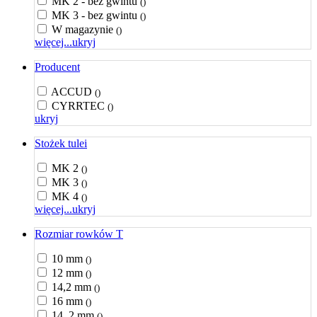
MK 2 - bez gwintu
()
MK 3 - bez gwintu
()
W magazynie
()
więcej...
ukryj
Producent
ACCUD
()
CYRRTEC
()
ukryj
Stożek tulei
MK 2
()
MK 3
()
MK 4
()
więcej...
ukryj
Rozmiar rowków T
10 mm
()
12 mm
()
14,2 mm
()
16 mm
()
14, 2 mm
()