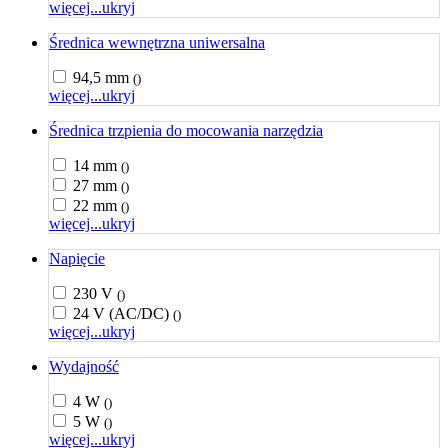
więcej...
ukryj
Średnica wewnętrzna uniwersalna
94,5 mm
()
więcej...
ukryj
Średnica trzpienia do mocowania narzędzia
14 mm
()
27 mm
()
22 mm
()
więcej...
ukryj
Napięcie
230 V
()
24 V (AC/DC)
()
więcej...
ukryj
Wydajność
4 W
()
5 W
()
więcej...
ukryj