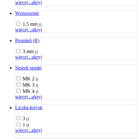
więcej...
ukryj
Wznoszenie
1,5 mm
()
więcej...
ukryj
Promień (R)
3 mm
()
więcej...
ukryj
Stożek stopki
MK 2
()
MK 3
()
MK 4
()
więcej...
ukryj
Liczba łożysk
3
()
1
()
więcej...
ukryj