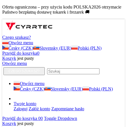
Oferta ograniczona – przy użyciu kodu POLSKA2026 otrzymacie
Państwo bezpłatną dostawę tokarek i frezarek 🚚
Czego szukasz?
Otwórz menu
Česky (CZK)
Slovensky (EUR)
Polski (PLN)
Przejdź do koszyka
0
Koszyk
jest pusty
Otwórz menu
CZEGO SZUKASZ?
Otwórz menu
Česky (CZK)
Slovensky (EUR)
Polski (PLN)
Twoje konto
Zaloguj
Załóż konto
Zapomniane hasło
Przejdź do koszyka
0
0
Toggle Dropdown
Koszyk
jest pusty