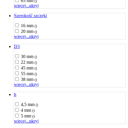
65 mm
()
więcej...
ukryj
Szerokość szczęki
16 mm
()
20 mm
()
więcej...
ukryj
D3
30 mm
()
22 mm
()
45 mm
()
55 mm
()
38 mm
()
więcej...
ukryj
h
4,5 mm
()
4 mm
()
5 mm
()
więcej...
ukryj