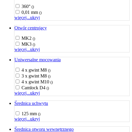
360°
()
0,01 mm
()
więcej...
ukryj
Otwór centrujący
MK2
()
MK3
()
więcej...
ukryj
Uniwersalne mocowania
4 x gwint M8
()
3 x gwint M8
()
4 x gwint M10
()
Camlock D4
()
więcej...
ukryj
Średnica uchwytu
125 mm
()
więcej...
ukryj
Średnica otworu wewnętrznego