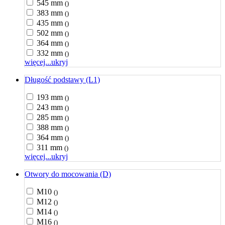
545 mm
()
383 mm
()
435 mm
()
502 mm
()
364 mm
()
332 mm
()
więcej...
ukryj
Długość podstawy (L1)
193 mm
()
243 mm
()
285 mm
()
388 mm
()
364 mm
()
311 mm
()
więcej...
ukryj
Otwory do mocowania (D)
M10
()
M12
()
M14
()
M16
()