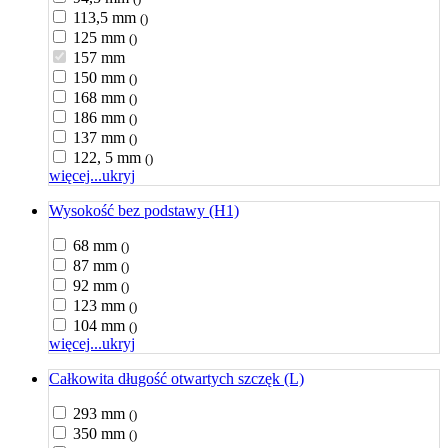
113,5 mm
()
125 mm
()
157 mm
150 mm
()
168 mm
()
186 mm
()
137 mm
()
122, 5 mm
()
więcej...
ukryj
Wysokość bez podstawy (H1)
68 mm
()
87 mm
()
92 mm
()
123 mm
()
104 mm
()
więcej...
ukryj
Całkowita długość otwartych szczęk (L)
293 mm
()
350 mm
()