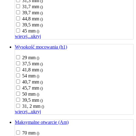
31,3 mm
()
31,7 mm
()
39,7 mm
()
44,8 mm
()
39,5 mm
()
45 mm
()
więcej...
ukryj
Wysokość mocowania (h1)
29 mm
()
37,5 mm
()
41,8 mm
()
54 mm
()
40,7 mm
()
45,7 mm
()
50 mm
()
39,5 mm
()
31, 2 mm
()
więcej...
ukryj
Maksymalne otwarcie (Am)
70 mm
()