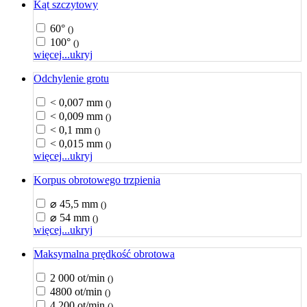
Kąt szczytowy
60°
()
100°
()
więcej...
ukryj
Odchylenie grotu
< 0,007 mm
()
< 0,009 mm
()
< 0,1 mm
()
< 0,015 mm
()
więcej...
ukryj
Korpus obrotowego trzpienia
⌀ 45,5 mm
()
⌀ 54 mm
()
więcej...
ukryj
Maksymalna prędkość obrotowa
2 000 ot/min
()
4800 ot/min
()
4 200 ot/min
()