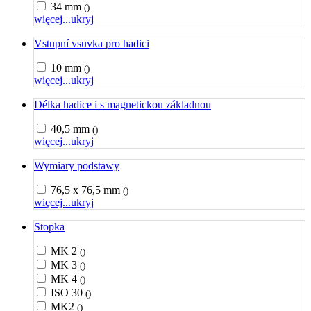
34 mm
()
więcej...
ukryj
Vstupní vsuvka pro hadici
10 mm
()
więcej...
ukryj
Délka hadice i s magnetickou základnou
40,5 mm
()
więcej...
ukryj
Wymiary podstawy
76,5 x 76,5 mm
()
więcej...
ukryj
Stopka
MK 2
()
MK 3
()
MK 4
()
ISO 30
()
MK2
()