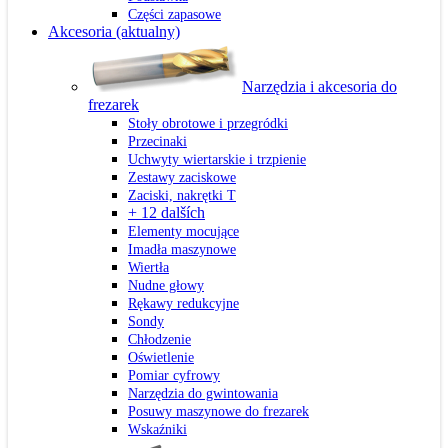
Części zapasowe
Akcesoria
(aktualny)
Narzędzia i akcesoria do
frezarek
Stoły obrotowe i przegródki
Przecinaki
Uchwyty wiertarskie i trzpienie
Zestawy zaciskowe
Zaciski, nakrętki T
+ 12 dalších
Elementy mocujące
Imadła maszynowe
Wiertła
Nudne głowy
Rękawy redukcyjne
Sondy
Chłodzenie
Oświetlenie
Pomiar cyfrowy
Narzędzia do gwintowania
Posuwy maszynowe do frezarek
Wskaźniki