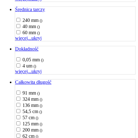
Średnica tarczy
240 mm
()
40 mm
()
60 mm
()
więcej...
ukryj
Dokładność
0,05 mm
()
4 um
()
więcej...
ukryj
Całkowita długość
91 mm
()
324 mm
()
136 mm
()
54,5 cm
()
57 cm
()
125 mm
()
200 mm
()
62 cm
()