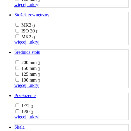
więcej...
ukryj
Stożek zewnętrzny
MK3
()
ISO 30
()
MK2
()
więcej...
ukryj
Średnica stołu
200 mm
()
150 mm
()
125 mm
()
100 mm
()
więcej...
ukryj
Przełożenie
1:72
()
1:90
()
więcej...
ukryj
Skala