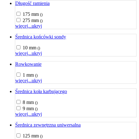
Długość ramienia
175 mm
()
275 mm
()
więcej...
ukryj
Średnica końcówki sondy
10 mm
()
więcej...
ukryj
Rowkowanie
1 mm
()
więcej...
ukryj
Średnica koła karbującego
8 mm
()
9 mm
()
więcej...
ukryj
Średnica zewnętrzna uniwersalna
125 mm
()