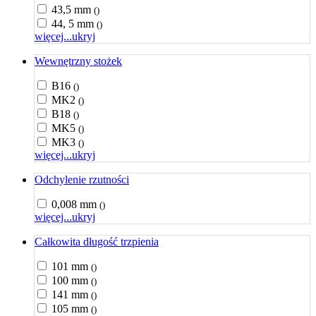
43,5 mm
()
44, 5 mm
()
więcej...
ukryj
Wewnętrzny stożek
B16
()
MK2
()
B18
()
MK5
()
MK3
()
więcej...
ukryj
Odchylenie rzutności
0,008 mm
()
więcej...
ukryj
Całkowita długość trzpienia
101 mm
()
100 mm
()
141 mm
()
105 mm
()