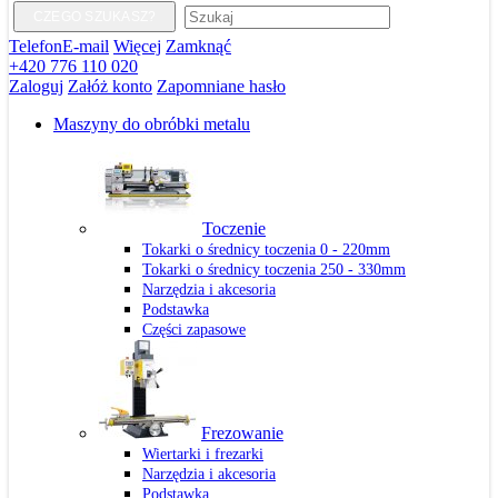
CZEGO SZUKASZ?
Telefon
E-mail
Więcej
Zamknąć
+420 776 110 020
Zaloguj
Załóż konto
Zapomniane hasło
Maszyny do obróbki metalu
Toczenie
Tokarki o średnicy toczenia 0 - 220mm
Tokarki o średnicy toczenia 250 - 330mm
Narzędzia i akcesoria
Podstawka
Części zapasowe
Frezowanie
Wiertarki i frezarki
Narzędzia i akcesoria
Podstawka