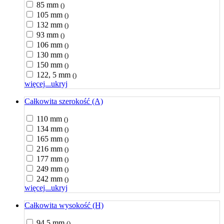
85 mm
()
105 mm
()
132 mm
()
93 mm
()
106 mm
()
130 mm
()
150 mm
()
122, 5 mm
()
więcej...
ukryj
Całkowita szerokość (A)
110 mm
()
134 mm
()
165 mm
()
216 mm
()
177 mm
()
249 mm
()
242 mm
()
więcej...
ukryj
Całkowita wysokość (H)
94,5 mm
()