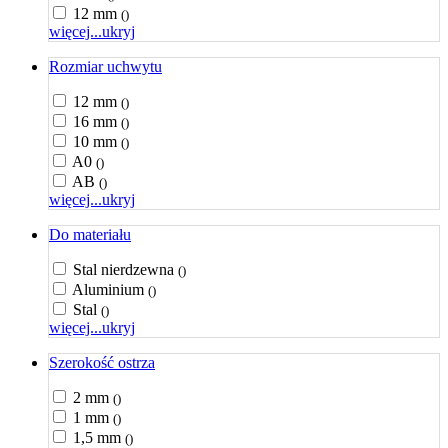
12 mm
()
więcej...
ukryj
Rozmiar uchwytu
12 mm
()
16 mm
()
10 mm
()
A0
()
AB
()
więcej...
ukryj
Do materiału
Stal nierdzewna
()
Aluminium
()
Stal
()
więcej...
ukryj
Szerokość ostrza
2 mm
()
1 mm
()
1,5 mm
()