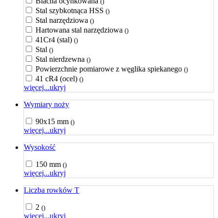
Blacha ocynkowana
()
Stal szybkotnąca HSS
()
Stal narzędziowa
()
Hartowana stal narzędziowa
()
41Cr4 (stal)
()
Stal
()
Stal nierdzewna
()
Powierzchnie pomiarowe z węglika spiekanego
()
41 cR4 (ocel)
()
więcej...
ukryj
Wymiary noży
90x15 mm
()
więcej...
ukryj
Wysokość
150 mm
()
więcej...
ukryj
Liczba rowków T
2
()
więcej...
ukryj