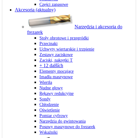
Części zapasowe
Akcesoria
(aktualny)
Narzędzia i akcesoria do
frezarek
Stoły obrotowe i przegródki
Przecinaki
Uchwyty wiertarskie i trzpienie
Zestawy zaciskowe
Zaciski, nakrętki T
+ 12 dalších
Elementy mocujące
Imadła maszynowe
Wiertła
Nudne głowy
Rękawy redukcyjne
Sondy
Chłodzenie
Oświetlenie
Pomiar cyfrowy
Narzędzia do gwintowania
Posuwy maszynowe do frezarek
Wskaźniki