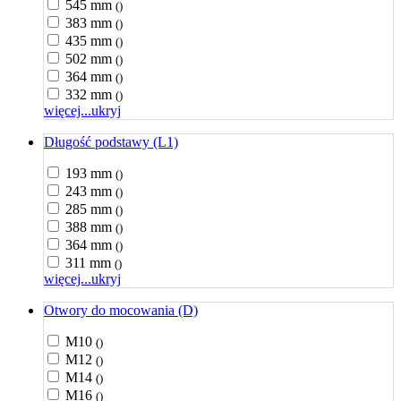
545 mm
()
383 mm
()
435 mm
()
502 mm
()
364 mm
()
332 mm
()
więcej...
ukryj
Długość podstawy (L1)
193 mm
()
243 mm
()
285 mm
()
388 mm
()
364 mm
()
311 mm
()
więcej...
ukryj
Otwory do mocowania (D)
M10
()
M12
()
M14
()
M16
()