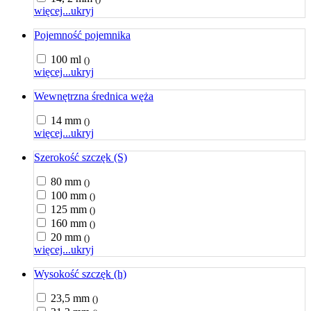
więcej...
ukryj
Pojemność pojemnika
100 ml
()
więcej...
ukryj
Wewnętrzna średnica węża
14 mm
()
więcej...
ukryj
Szerokość szczęk (S)
80 mm
()
100 mm
()
125 mm
()
160 mm
()
20 mm
()
więcej...
ukryj
Wysokość szczęk (h)
23,5 mm
()