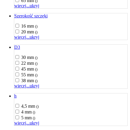
65 mm
()
więcej...
ukryj
Szerokość szczęki
16 mm
()
20 mm
()
więcej...
ukryj
D3
30 mm
()
22 mm
()
45 mm
()
55 mm
()
38 mm
()
więcej...
ukryj
h
4,5 mm
()
4 mm
()
5 mm
()
więcej...
ukryj