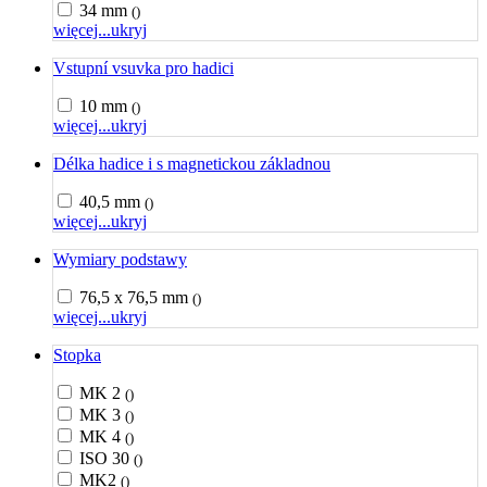
34 mm
()
więcej...
ukryj
Vstupní vsuvka pro hadici
10 mm
()
więcej...
ukryj
Délka hadice i s magnetickou základnou
40,5 mm
()
więcej...
ukryj
Wymiary podstawy
76,5 x 76,5 mm
()
więcej...
ukryj
Stopka
MK 2
()
MK 3
()
MK 4
()
ISO 30
()
MK2
()