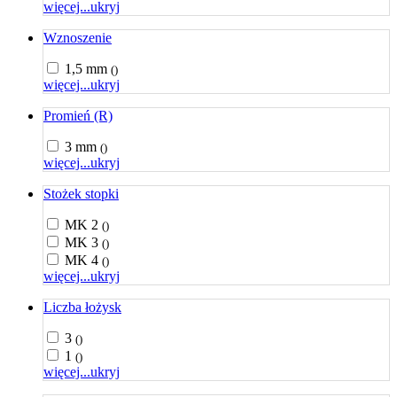
więcej...
ukryj
Wznoszenie
1,5 mm
()
więcej...
ukryj
Promień (R)
3 mm
()
więcej...
ukryj
Stożek stopki
MK 2
()
MK 3
()
MK 4
()
więcej...
ukryj
Liczba łożysk
3
()
1
()
więcej...
ukryj