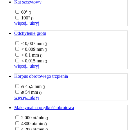
Kąt szczytowy
60°
()
100°
()
więcej...
ukryj
Odchylenie grotu
< 0,007 mm
()
< 0,009 mm
()
< 0,1 mm
()
< 0,015 mm
()
więcej...
ukryj
Korpus obrotowego trzpienia
⌀ 45,5 mm
()
⌀ 54 mm
()
więcej...
ukryj
Maksymalna prędkość obrotowa
2 000 ot/min
()
4800 ot/min
()
4 200 ot/min
()