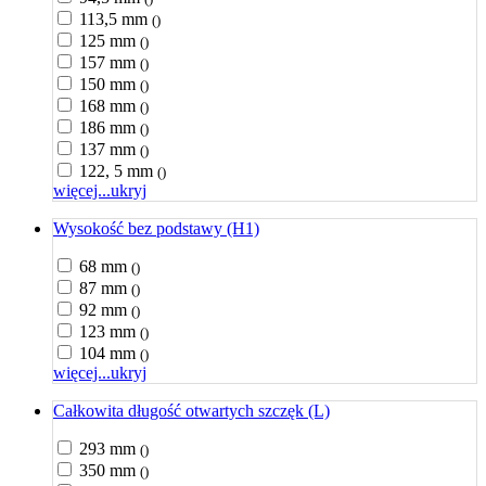
113,5 mm
()
125 mm
()
157 mm
()
150 mm
()
168 mm
()
186 mm
()
137 mm
()
122, 5 mm
()
więcej...
ukryj
Wysokość bez podstawy (H1)
68 mm
()
87 mm
()
92 mm
()
123 mm
()
104 mm
()
więcej...
ukryj
Całkowita długość otwartych szczęk (L)
293 mm
()
350 mm
()