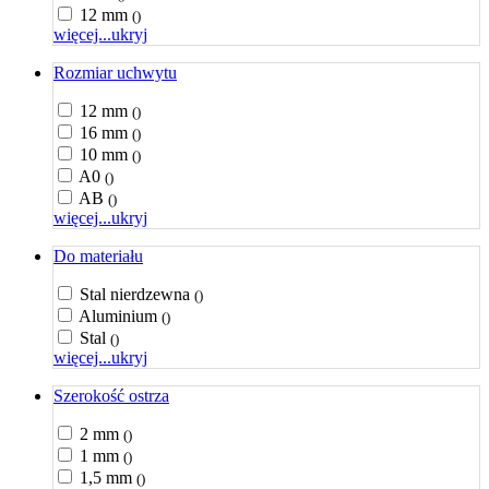
12 mm
()
więcej...
ukryj
Rozmiar uchwytu
12 mm
()
16 mm
()
10 mm
()
A0
()
AB
()
więcej...
ukryj
Do materiału
Stal nierdzewna
()
Aluminium
()
Stal
()
więcej...
ukryj
Szerokość ostrza
2 mm
()
1 mm
()
1,5 mm
()