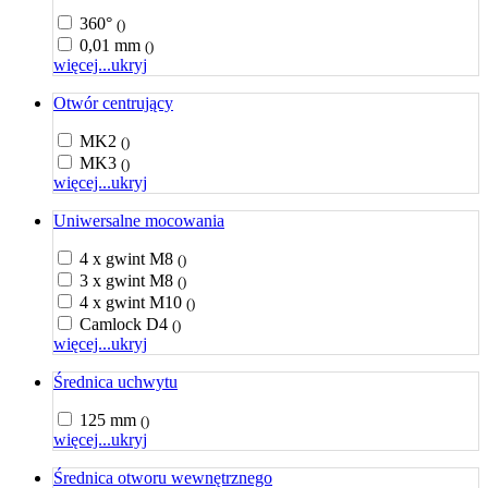
360°
()
0,01 mm
()
więcej...
ukryj
Otwór centrujący
MK2
()
MK3
()
więcej...
ukryj
Uniwersalne mocowania
4 x gwint M8
()
3 x gwint M8
()
4 x gwint M10
()
Camlock D4
()
więcej...
ukryj
Średnica uchwytu
125 mm
()
więcej...
ukryj
Średnica otworu wewnętrznego