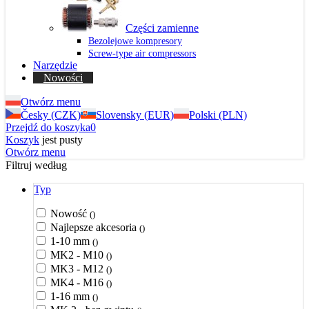
Części zamienne
Bezolejowe kompresory
Screw-type air compressors
Narzędzie
Nowości
Otwórz menu
Česky (CZK)
Slovensky (EUR)
Polski (PLN)
Przejdź do koszyka
0
Koszyk
jest pusty
Otwórz menu
Filtruj według
Typ
Nowość
()
Najlepsze akcesoria
()
1-10 mm
()
MK2 - M10
()
MK3 - M12
()
MK4 - M16
()
1-16 mm
()