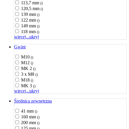
113,7 mm
()
120,5 mm
()
139 mm
()
122 mm
()
149 mm
()
118 mm
()
więcej...
ukryj
Gwint
M10
()
M12
()
MK 2
()
3 x M8
()
M18
()
MK 3
()
więcej...
ukryj
Średnica zewnętrzna
41 mm
()
160 mm
()
200 mm
()
125 mm
()