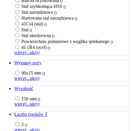
Blacha ocynkowana
()
Stal szybkotnąca HSS
()
Stal narzędziowa
()
Hartowana stal narzędziowa
()
41Cr4 (stal)
()
Stal
()
Stal nierdzewna
()
Powierzchnie pomiarowe z węglika spiekanego
()
41 cR4 (ocel)
()
więcej...
ukryj
Wymiary noży
90x15 mm
()
więcej...
ukryj
Wysokość
150 mm
()
więcej...
ukryj
Liczba rowków T
2
()
więcej...
ukryj