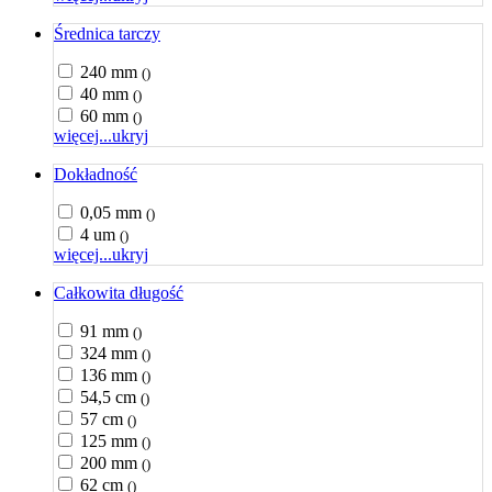
Średnica tarczy
240 mm
()
40 mm
()
60 mm
()
więcej...
ukryj
Dokładność
0,05 mm
()
4 um
()
więcej...
ukryj
Całkowita długość
91 mm
()
324 mm
()
136 mm
()
54,5 cm
()
57 cm
()
125 mm
()
200 mm
()
62 cm
()