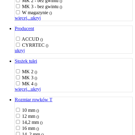
MK 2 - bez gwintu
()
MK 3 - bez gwintu
()
W magazynie
()
więcej...
ukryj
Producent
ACCUD
()
CYRRTEC
()
ukryj
Stożek tulei
MK 2
()
MK 3
()
MK 4
()
więcej...
ukryj
Rozmiar rowków T
10 mm
()
12 mm
()
14,2 mm
()
16 mm
()
14, 2 mm
()