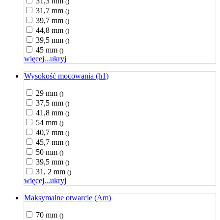
31,3 mm
()
31,7 mm
()
39,7 mm
()
44,8 mm
()
39,5 mm
()
45 mm
()
więcej...
ukryj
Wysokość mocowania (h1)
29 mm
()
37,5 mm
()
41,8 mm
()
54 mm
()
40,7 mm
()
45,7 mm
()
50 mm
()
39,5 mm
()
31, 2 mm
()
więcej...
ukryj
Maksymalne otwarcie (Am)
70 mm
()