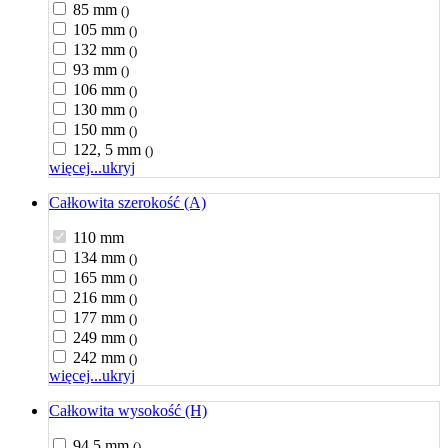
85 mm
()
105 mm
()
132 mm
()
93 mm
()
106 mm
()
130 mm
()
150 mm
()
122, 5 mm
()
więcej...
ukryj
Całkowita szerokość (A)
110 mm
134 mm
()
165 mm
()
216 mm
()
177 mm
()
249 mm
()
242 mm
()
więcej...
ukryj
Całkowita wysokość (H)
94,5 mm
()