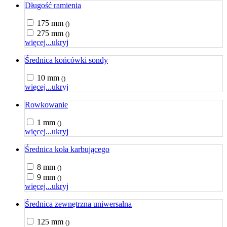
Długość ramienia
175 mm
()
275 mm
()
więcej...
ukryj
Średnica końcówki sondy
10 mm
()
więcej...
ukryj
Rowkowanie
1 mm
()
więcej...
ukryj
Średnica koła karbującego
8 mm
()
9 mm
()
więcej...
ukryj
Średnica zewnętrzna uniwersalna
125 mm
()