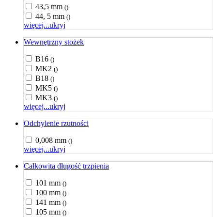
43,5 mm
()
44, 5 mm
()
więcej...
ukryj
Wewnętrzny stożek
B16
()
MK2
()
B18
()
MK5
()
MK3
()
więcej...
ukryj
Odchylenie rzutności
0,008 mm
()
więcej...
ukryj
Całkowita długość trzpienia
101 mm
()
100 mm
()
141 mm
()
105 mm
()