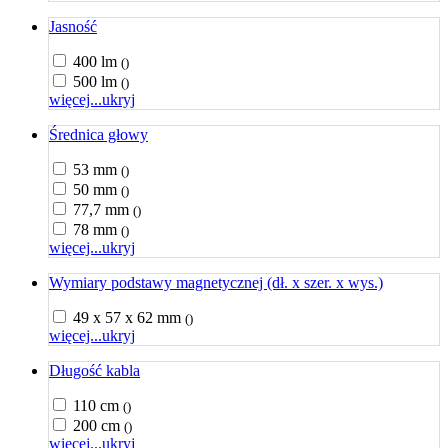
Jasność
400 lm
()
500 lm
()
więcej...
ukryj
Średnica głowy
53 mm
()
50 mm
()
77,7 mm
()
78 mm
()
więcej...
ukryj
Wymiary podstawy magnetycznej (dł. x szer. x wys.)
49 x 57 x 62 mm
()
więcej...
ukryj
Długość kabla
110 cm
()
200 cm
()
więcej...
ukryj