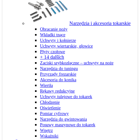
Narzędzia i akcesoria tokarskie
Obracanie noży
Wkładki tnące
Uchwyty i kołnierze
Uchwyty wiertarskie, głowice
Płyty czołowe
+ 14 dalších
Zaciski szybkozłączne – uchwyty na noże
Narzędzia do tuningu
Przyrządy frezarskie
Akcesoria do konika
Wiertła
Rękawy redukcyjne
Uchwyty tulejowe do tokarek
Chłodzenie
Oświetlenie
Pomiar cyfrowy
Narzędzia do gwintowania
Posuwy maszynowe do tokarek
Wnętrz
Wskaźniki