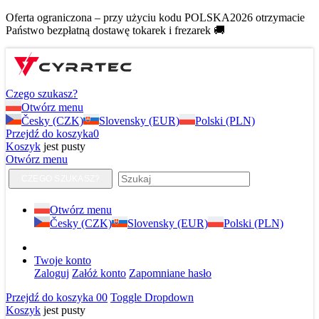
Oferta ograniczona – przy użyciu kodu POLSKA2026 otrzymacie
Państwo bezpłatną dostawę tokarek i frezarek 🚚
Czego szukasz?
Otwórz menu
Česky (CZK)
Slovensky (EUR)
Polski (PLN)
Przejdź do koszyka
0
Koszyk
jest pusty
Otwórz menu
CZEGO SZUKASZ?
Otwórz menu
Česky (CZK)
Slovensky (EUR)
Polski (PLN)
Twoje konto
Zaloguj
Załóż konto
Zapomniane hasło
Przejdź do koszyka
0
0
Toggle Dropdown
Koszyk
jest pusty