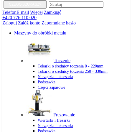
CZEGO SZUKASZ?
Telefon
E-mail
Więcej
Zamknąć
+420 776 110 020
Zaloguj
Załóż konto
Zapomniane hasło
Maszyny do obróbki metalu
Toczenie
Tokarki o średnicy toczenia 0 - 220mm
Tokarki o średnicy toczenia 250 - 330mm
Narzędzia i akcesoria
Podstawka
Części zapasowe
Frezowanie
Wiertarki i frezarki
Narzędzia i akcesoria
Podstawka