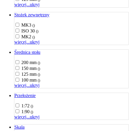
więcej...
ukryj
Stożek zewnętrzny
MK3
()
ISO 30
()
MK2
()
więcej...
ukryj
Średnica stołu
200 mm
()
150 mm
()
125 mm
()
100 mm
()
więcej...
ukryj
Przełożenie
1:72
()
1:90
()
więcej...
ukryj
Skala