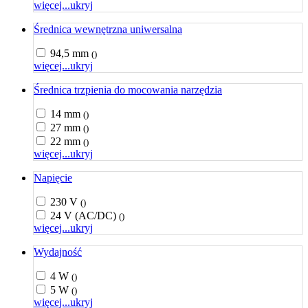
więcej...
ukryj
Średnica wewnętrzna uniwersalna
94,5 mm
()
więcej...
ukryj
Średnica trzpienia do mocowania narzędzia
14 mm
()
27 mm
()
22 mm
()
więcej...
ukryj
Napięcie
230 V
()
24 V (AC/DC)
()
więcej...
ukryj
Wydajność
4 W
()
5 W
()
więcej...
ukryj