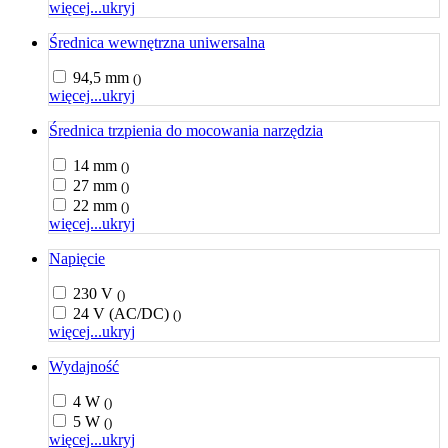
więcej...
ukryj
Średnica wewnętrzna uniwersalna
94,5 mm
()
więcej...
ukryj
Średnica trzpienia do mocowania narzędzia
14 mm
()
27 mm
()
22 mm
()
więcej...
ukryj
Napięcie
230 V
()
24 V (AC/DC)
()
więcej...
ukryj
Wydajność
4 W
()
5 W
()
więcej...
ukryj