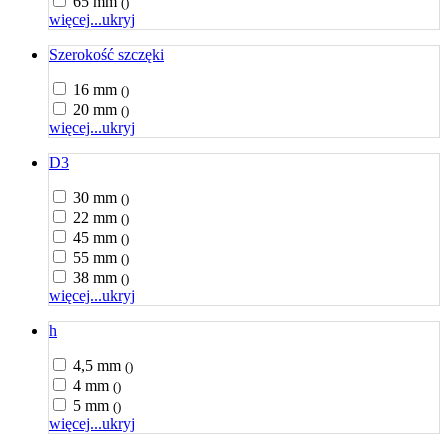
65 mm
()
więcej...
ukryj
Szerokość szczęki
16 mm
()
20 mm
()
więcej...
ukryj
D3
30 mm
()
22 mm
()
45 mm
()
55 mm
()
38 mm
()
więcej...
ukryj
h
4,5 mm
()
4 mm
()
5 mm
()
więcej...
ukryj