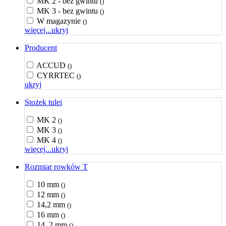
MK 2 - bez gwintu
()
MK 3 - bez gwintu
()
W magazynie
()
więcej...
ukryj
Producent
ACCUD
()
CYRRTEC
()
ukryj
Stożek tulei
MK 2
()
MK 3
()
MK 4
()
więcej...
ukryj
Rozmiar rowków T
10 mm
()
12 mm
()
14,2 mm
()
16 mm
()
14, 2 mm
()