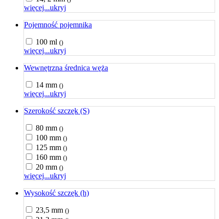
więcej...
ukryj
Pojemność pojemnika
100 ml
()
więcej...
ukryj
Wewnętrzna średnica węża
14 mm
()
więcej...
ukryj
Szerokość szczęk (S)
80 mm
()
100 mm
()
125 mm
()
160 mm
()
20 mm
()
więcej...
ukryj
Wysokość szczęk (h)
23,5 mm
()