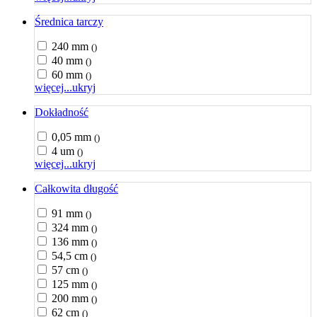
Średnica tarczy
240 mm
()
40 mm
()
60 mm
()
więcej...
ukryj
Dokładność
0,05 mm
()
4 um
()
więcej...
ukryj
Całkowita długość
91 mm
()
324 mm
()
136 mm
()
54,5 cm
()
57 cm
()
125 mm
()
200 mm
()
62 cm
()