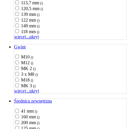
113,7 mm
()
120,5 mm
()
139 mm
()
122 mm
()
149 mm
()
118 mm
()
więcej...
ukryj
Gwint
M10
()
M12
()
MK 2
()
3 x M8
()
M18
()
MK 3
()
więcej...
ukryj
Średnica zewnętrzna
41 mm
()
160 mm
()
200 mm
()
125 mm
()