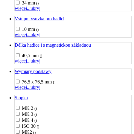
34 mm
()
więcej...
ukryj
Vstupní vsuvka pro hadici
10 mm
()
więcej...
ukryj
Délka hadice i s magnetickou základnou
40,5 mm
()
więcej...
ukryj
Wymiary podstawy
76,5 x 76,5 mm
()
więcej...
ukryj
Stopka
MK 2
()
MK 3
()
MK 4
()
ISO 30
()
MK2
()