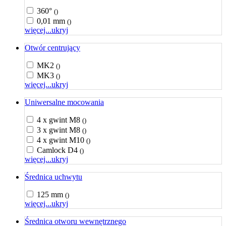
360°
()
0,01 mm
()
więcej...
ukryj
Otwór centrujący
MK2
()
MK3
()
więcej...
ukryj
Uniwersalne mocowania
4 x gwint M8
()
3 x gwint M8
()
4 x gwint M10
()
Camlock D4
()
więcej...
ukryj
Średnica uchwytu
125 mm
()
więcej...
ukryj
Średnica otworu wewnętrznego