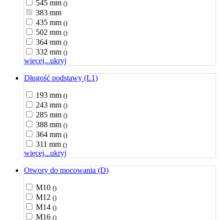
545 mm
()
383 mm
435 mm
()
502 mm
()
364 mm
()
332 mm
()
więcej...
ukryj
Długość podstawy (L1)
193 mm
()
243 mm
()
285 mm
()
388 mm
()
364 mm
()
311 mm
()
więcej...
ukryj
Otwory do mocowania (D)
M10
()
M12
()
M14
()
M16
()