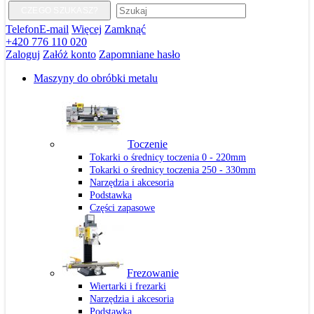
CZEGO SZUKASZ?
Telefon
E-mail
Więcej
Zamknąć
+420 776 110 020
Zaloguj
Załóż konto
Zapomniane hasło
Maszyny do obróbki metalu
Toczenie
Tokarki o średnicy toczenia 0 - 220mm
Tokarki o średnicy toczenia 250 - 330mm
Narzędzia i akcesoria
Podstawka
Części zapasowe
Frezowanie
Wiertarki i frezarki
Narzędzia i akcesoria
Podstawka