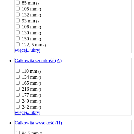
85 mm
()
105 mm
()
132 mm
()
93 mm
()
106 mm
()
130 mm
()
150 mm
()
122, 5 mm
()
więcej...
ukryj
Całkowita szerokość (A)
110 mm
()
134 mm
()
165 mm
()
216 mm
()
177 mm
()
249 mm
()
242 mm
()
więcej...
ukryj
Całkowita wysokość (H)
94,5 mm
()