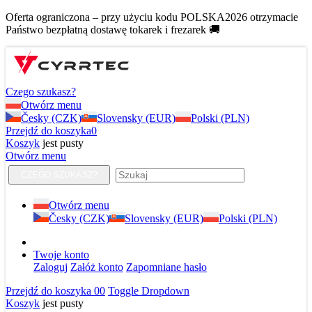
Oferta ograniczona – przy użyciu kodu POLSKA2026 otrzymacie
Państwo bezpłatną dostawę tokarek i frezarek 🚚
Czego szukasz?
Otwórz menu
Česky (CZK)
Slovensky (EUR)
Polski (PLN)
Przejdź do koszyka
0
Koszyk
jest pusty
Otwórz menu
CZEGO SZUKASZ?
Otwórz menu
Česky (CZK)
Slovensky (EUR)
Polski (PLN)
Twoje konto
Zaloguj
Załóż konto
Zapomniane hasło
Przejdź do koszyka
0
0
Toggle Dropdown
Koszyk
jest pusty