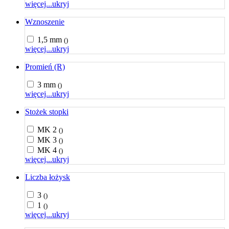
więcej...
ukryj
Wznoszenie
1,5 mm
()
więcej...
ukryj
Promień (R)
3 mm
()
więcej...
ukryj
Stożek stopki
MK 2
()
MK 3
()
MK 4
()
więcej...
ukryj
Liczba łożysk
3
()
1
()
więcej...
ukryj