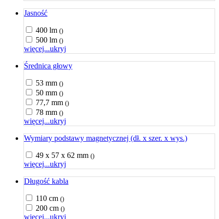
Jasność
400 lm
()
500 lm
()
więcej...
ukryj
Średnica głowy
53 mm
()
50 mm
()
77,7 mm
()
78 mm
()
więcej...
ukryj
Wymiary podstawy magnetycznej (dł. x szer. x wys.)
49 x 57 x 62 mm
()
więcej...
ukryj
Długość kabla
110 cm
()
200 cm
()
więcej...
ukryj