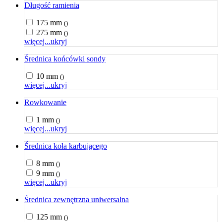
Długość ramienia
175 mm
()
275 mm
()
więcej...
ukryj
Średnica końcówki sondy
10 mm
()
więcej...
ukryj
Rowkowanie
1 mm
()
więcej...
ukryj
Średnica koła karbującego
8 mm
()
9 mm
()
więcej...
ukryj
Średnica zewnętrzna uniwersalna
125 mm
()