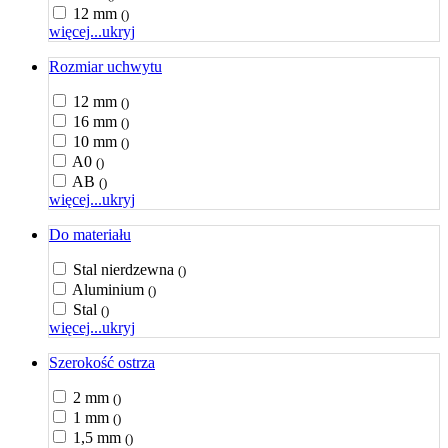
12 mm
()
więcej...
ukryj
Rozmiar uchwytu
12 mm
()
16 mm
()
10 mm
()
A0
()
AB
()
więcej...
ukryj
Do materiału
Stal nierdzewna
()
Aluminium
()
Stal
()
więcej...
ukryj
Szerokość ostrza
2 mm
()
1 mm
()
1,5 mm
()