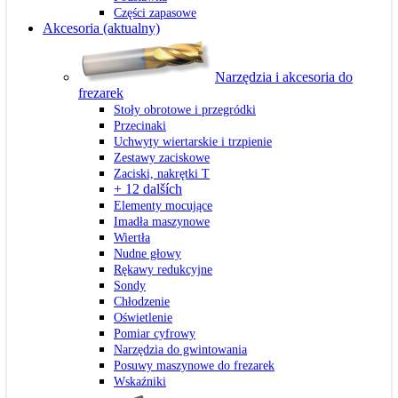
Części zapasowe
Akcesoria
(aktualny)
Narzędzia i akcesoria do
frezarek
Stoły obrotowe i przegródki
Przecinaki
Uchwyty wiertarskie i trzpienie
Zestawy zaciskowe
Zaciski, nakrętki T
+ 12 dalších
Elementy mocujące
Imadła maszynowe
Wiertła
Nudne głowy
Rękawy redukcyjne
Sondy
Chłodzenie
Oświetlenie
Pomiar cyfrowy
Narzędzia do gwintowania
Posuwy maszynowe do frezarek
Wskaźniki