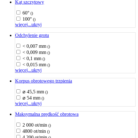
Kąt szczytowy
60°
()
100°
()
więcej...
ukryj
Odchylenie grotu
< 0,007 mm
()
< 0,009 mm
()
< 0,1 mm
()
< 0,015 mm
()
więcej...
ukryj
Korpus obrotowego trzpienia
⌀ 45,5 mm
()
⌀ 54 mm
()
więcej...
ukryj
Maksymalna prędkość obrotowa
2 000 ot/min
()
4800 ot/min
()
4 200 ot/min
()