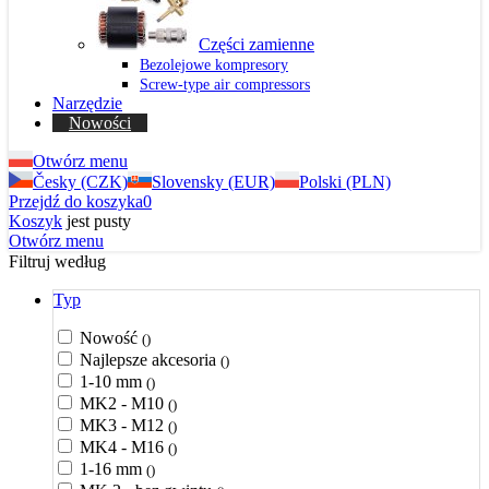
Części zamienne
Bezolejowe kompresory
Screw-type air compressors
Narzędzie
Nowości
Otwórz menu
Česky (CZK)
Slovensky (EUR)
Polski (PLN)
Przejdź do koszyka
0
Koszyk
jest pusty
Otwórz menu
Filtruj według
Typ
Nowość
()
Najlepsze akcesoria
()
1-10 mm
()
MK2 - M10
()
MK3 - M12
()
MK4 - M16
()
1-16 mm
()