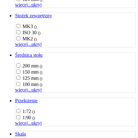
więcej...
ukryj
Stożek zewnętrzny
MK3
()
ISO 30
()
MK2
()
więcej...
ukryj
Średnica stołu
200 mm
()
150 mm
()
125 mm
()
100 mm
()
więcej...
ukryj
Przełożenie
1:72
()
1:90
()
więcej...
ukryj
Skala