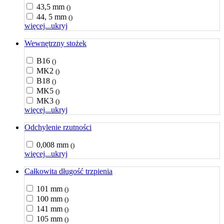
43,5 mm
()
44, 5 mm
()
więcej...
ukryj
Wewnętrzny stożek
B16
()
MK2
()
B18
()
MK5
()
MK3
()
więcej...
ukryj
Odchylenie rzutności
0,008 mm
()
więcej...
ukryj
Całkowita długość trzpienia
101 mm
()
100 mm
()
141 mm
()
105 mm
()