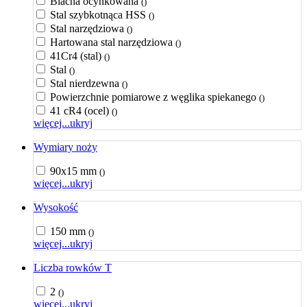
Blacha ocynkowana
()
Stal szybkotnąca HSS
()
Stal narzędziowa
()
Hartowana stal narzędziowa
()
41Cr4 (stal)
()
Stal
()
Stal nierdzewna
()
Powierzchnie pomiarowe z węglika spiekanego
()
41 cR4 (ocel)
()
więcej...
ukryj
Wymiary noży
90x15 mm
()
więcej...
ukryj
Wysokość
150 mm
()
więcej...
ukryj
Liczba rowków T
2
()
więcej...
ukryj