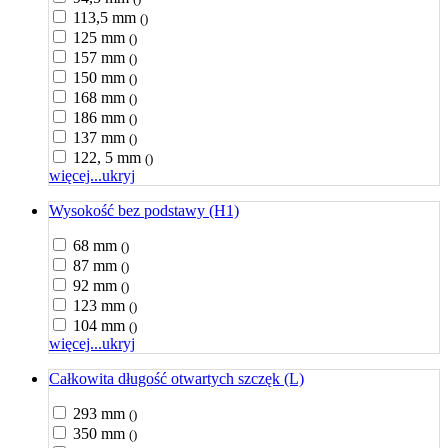
113,5 mm
()
125 mm
()
157 mm
()
150 mm
()
168 mm
()
186 mm
()
137 mm
()
122, 5 mm
()
więcej...
ukryj
Wysokość bez podstawy (H1)
68 mm
()
87 mm
()
92 mm
()
123 mm
()
104 mm
()
więcej...
ukryj
Całkowita długość otwartych szczęk (L)
293 mm
()
350 mm
()