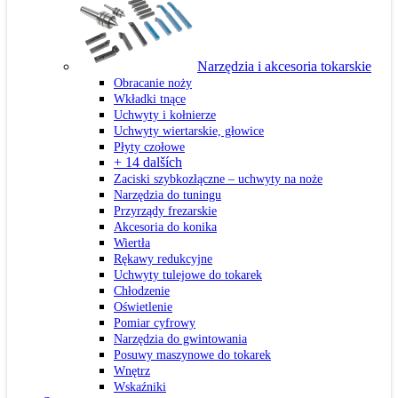
Narzędzia i akcesoria tokarskie
Obracanie noży
Wkładki tnące
Uchwyty i kołnierze
Uchwyty wiertarskie, głowice
Płyty czołowe
+ 14 dalších
Zaciski szybkozłączne – uchwyty na noże
Narzędzia do tuningu
Przyrządy frezarskie
Akcesoria do konika
Wiertła
Rękawy redukcyjne
Uchwyty tulejowe do tokarek
Chłodzenie
Oświetlenie
Pomiar cyfrowy
Narzędzia do gwintowania
Posuwy maszynowe do tokarek
Wnętrz
Wskaźniki