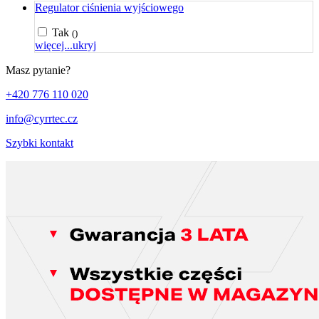
Regulator ciśnienia wyjściowego
Tak
()
więcej...
ukryj
Masz pytanie?
+420 776 110 020
info@cyrrtec.cz
Szybki kontakt