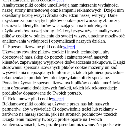
Analityczne pliki cookie umożliwiają nam mierzenie wydajności
naszej strony internetowej oraz kampanii reklamowych. Dzięki nim
określamy liczbę wizyt i źródła odwiedzin naszej witryny. Dane
uzyskane za pomocą tych plików cookie przetwarzamy zbiorczo,
bez użycia identyfikatorów wskazujących na konkretnych
użytkowników naszej strony. Jeśli wyłączysz użycie analitycznych
plików cookie w odniesieniu do swojej wizyty, utracimy możliwość
analizowania wydajności i optymalizacji naszych działań.
Spersonalizowane pliki cookie
więcej
Używamy również plików cookie i innych technologii, aby
dostosować nasz sklep do potrzeb i zainteresowań naszych
klientów, zapewniając wyjątkowe doświadczenia zakupowe. Dzięki
stosowaniu spersonalizowanych plików cookie możemy unikać
wyświetlania niepożądanych informacji, takich jak nieodpowiednie
rekomendacje produktów lub nieprzydatne oferty specjalne.
Ponadto używanie spersonalizowanych plików cookie umożliwia
nam oferowanie dodatkowych funkcji, takich jak rekomendacje
produktów dopasowane do Twoich potrzeb.
Reklamowe pliki cookie
więcej
Reklamowe pliki cookie są używane przez nas lub naszych
partnerów, aby wyświetlać Ci odpowiednie treści lub reklamy –
zarówno na naszej stronie, jak i na stronach podmiotów trzecich.
Dzięki temu możemy tworzyć profile oparte na Twoich
zainteresowaniach, tzw. profile pseudonimizowane. Na podstawie