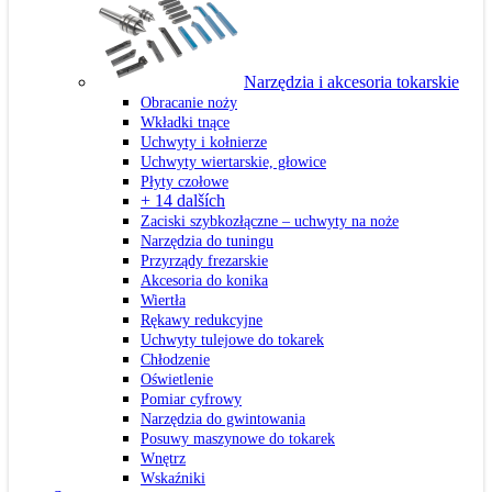
Narzędzia i akcesoria tokarskie
Obracanie noży
Wkładki tnące
Uchwyty i kołnierze
Uchwyty wiertarskie, głowice
Płyty czołowe
+ 14 dalších
Zaciski szybkozłączne – uchwyty na noże
Narzędzia do tuningu
Przyrządy frezarskie
Akcesoria do konika
Wiertła
Rękawy redukcyjne
Uchwyty tulejowe do tokarek
Chłodzenie
Oświetlenie
Pomiar cyfrowy
Narzędzia do gwintowania
Posuwy maszynowe do tokarek
Wnętrz
Wskaźniki