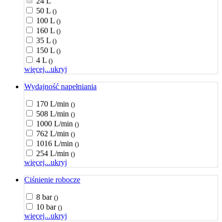
24 L
50 L
()
100 L
()
160 L
()
35 L
()
150 L
()
4 L
()
więcej...
ukryj
Wydajność napełniania
170 L/min
()
508 L/min
()
1000 L/min
()
762 L/min
()
1016 L/min
()
254 L/min
()
więcej...
ukryj
Ciśnienie robocze
8 bar
()
10 bar
()
więcej...
ukryj