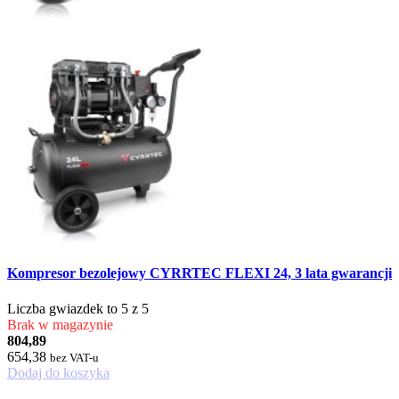
Kompresor bezolejowy CYRRTEC FLEXI 24, 3 lata gwarancji
Liczba gwiazdek to 5 z 5
Brak w magazynie
804,89
654,38
bez VAT-u
Dodaj do koszyka