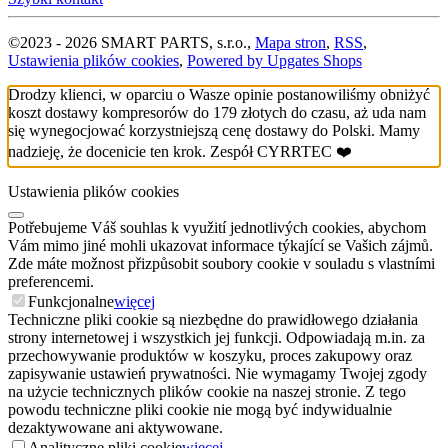
©
2023 -
2026
SMART PARTS, s.r.o.
,
Mapa stron
,
RSS
,
Ustawienia plików cookies
,
Powered by Upgates Shops
Drodzy klienci, w oparciu o Wasze opinie postanowiliśmy obniżyć
koszt dostawy kompresorów do 179 złotych do czasu, aż uda nam
się wynegocjować korzystniejszą cenę dostawy do Polski. Mamy
nadzieję, że docenicie ten krok. Zespół CYRRTEC ❤️
Ustawienia plików cookies
Potřebujeme Váš souhlas k využití jednotlivých cookies, abychom
Vám mimo jiné mohli ukazovat informace týkající se Vašich zájmů.
Zde máte možnost přizpůsobit soubory cookie v souladu s vlastními
preferencemi.
Funkcjonalne
więcej
Techniczne pliki cookie są niezbędne do prawidłowego działania
strony internetowej i wszystkich jej funkcji. Odpowiadają m.in. za
przechowywanie produktów w koszyku, proces zakupowy oraz
zapisywanie ustawień prywatności. Nie wymagamy Twojej zgody
na użycie technicznych plików cookie na naszej stronie. Z tego
powodu techniczne pliki cookie nie mogą być indywidualnie
dezaktywowane ani aktywowane.
Analityczne pliki cookie
więcej