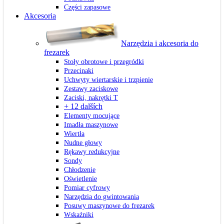
Części zapasowe
Akcesoria
Narzędzia i akcesoria do
frezarek
Stoły obrotowe i przegródki
Przecinaki
Uchwyty wiertarskie i trzpienie
Zestawy zaciskowe
Zaciski, nakrętki T
+ 12 dalších
Elementy mocujące
Imadła maszynowe
Wiertła
Nudne głowy
Rękawy redukcyjne
Sondy
Chłodzenie
Oświetlenie
Pomiar cyfrowy
Narzędzia do gwintowania
Posuwy maszynowe do frezarek
Wskaźniki