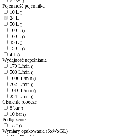
6 kW
()
Pojemność pojemnika
10 L
()
24 L
50 L
()
100 L
()
160 L
()
35 L
()
150 L
()
4 L
()
Wydajność napełniania
170 L/min
()
508 L/min
()
1000 L/min
()
762 L/min
()
1016 L/min
()
254 L/min
()
Ciśnienie robocze
8 bar
()
10 bar
()
Podłączenie
1/2"
()
Wymiary opakowania (SxWxGL)