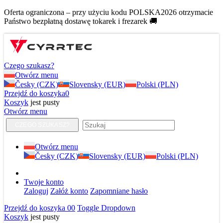
Oferta ograniczona – przy użyciu kodu POLSKA2026 otrzymacie
Państwo bezpłatną dostawę tokarek i frezarek 🚚
Czego szukasz?
Otwórz menu
Česky (CZK)
Slovensky (EUR)
Polski (PLN)
Przejdź do koszyka
0
Koszyk
jest pusty
Otwórz menu
CZEGO SZUKASZ?
Otwórz menu
Česky (CZK)
Slovensky (EUR)
Polski (PLN)
Twoje konto
Zaloguj
Załóż konto
Zapomniane hasło
Przejdź do koszyka
0
0
Toggle Dropdown
Koszyk
jest pusty