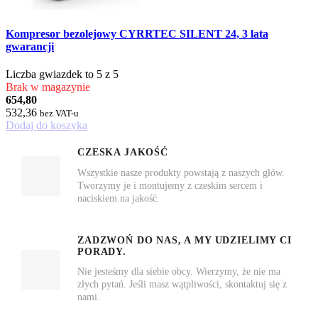
Kompresor bezolejowy CYRRTEC SILENT 24, 3 lata
gwarancji
Liczba gwiazdek to 5 z 5
Brak w magazynie
654,80
532,36
bez VAT-u
Dodaj do koszyka
CZESKA JAKOŚĆ
Wszystkie nasze produkty powstają z naszych głów.
Tworzymy je i montujemy z czeskim sercem i
naciskiem na jakość.
ZADZWOŃ DO NAS, A MY UDZIELIMY CI
PORADY.
Nie jesteśmy dla siebie obcy. Wierzymy, że nie ma
złych pytań. Jeśli masz wątpliwości, skontaktuj się z
nami.