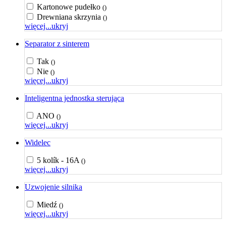
Kartonowe pudełko
()
Drewniana skrzynia
()
więcej...
ukryj
Separator z sinterem
Tak
()
Nie
()
więcej...
ukryj
Inteligentna jednostka sterująca
ANO
()
więcej...
ukryj
Widelec
5 kolík - 16A
()
więcej...
ukryj
Uzwojenie silnika
Miedź
()
więcej...
ukryj