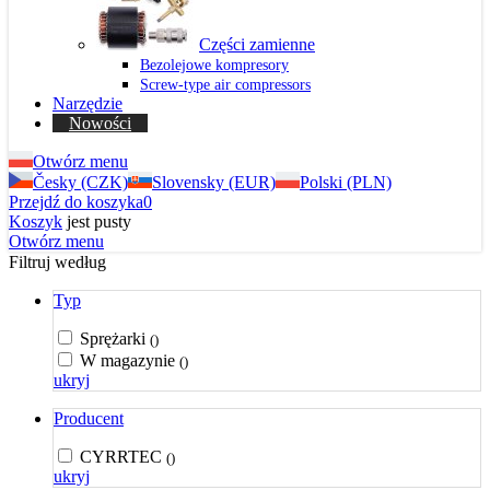
Części zamienne
Bezolejowe kompresory
Screw-type air compressors
Narzędzie
Nowości
Otwórz menu
Česky (CZK)
Slovensky (EUR)
Polski (PLN)
Przejdź do koszyka
0
Koszyk
jest pusty
Otwórz menu
Filtruj według
Typ
Sprężarki
()
W magazynie
()
ukryj
Producent
CYRRTEC
()
ukryj