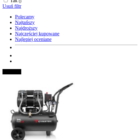
Tak
()
Usuń filtr
Polecamy
Najtańszy
Najdroższy
Najczęściej kupowane
Najlepiej oceniane
Sprężarki