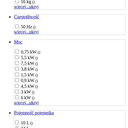
16 kg
()
więcej...
ukryj
Częstotliwość
50 Hz
()
więcej...
ukryj
Moc
0,75 kW
()
5,5 kW
()
7,5 kW
()
3,8 kW
()
1,5 kW
()
0,9 kW
()
4,5 kW
()
3 kW
()
6 kW
()
więcej...
ukryj
Pojemność pojemnika
10 L
()