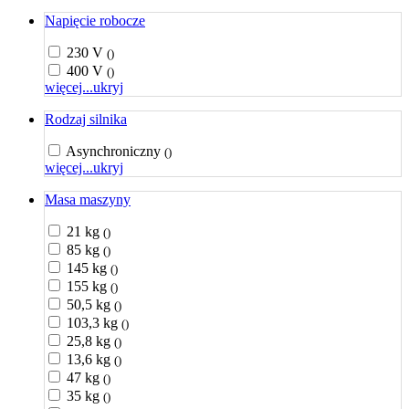
Napięcie robocze
230 V
()
400 V
()
więcej...
ukryj
Rodzaj silnika
Asynchroniczny
()
więcej...
ukryj
Masa maszyny
21 kg
()
85 kg
()
145 kg
()
155 kg
()
50,5 kg
()
103,3 kg
()
25,8 kg
()
13,6 kg
()
47 kg
()
35 kg
()