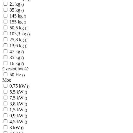
21 kg
()
85 kg
()
145 kg
()
155 kg
()
50,5 kg
()
103,3 kg
()
25,8 kg
()
13,6 kg
()
47 kg
()
35 kg
()
16 kg
()
Częstotliwość
50 Hz
()
Moc
0,75 kW
()
5,5 kW
()
7,5 kW
()
3,8 kW
()
1,5 kW
()
0,9 kW
()
4,5 kW
()
3 kW
()