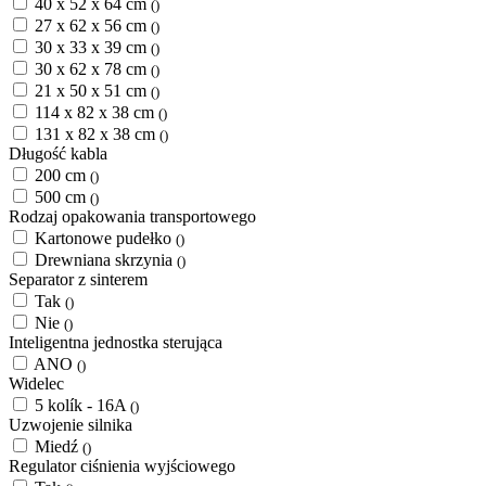
40 x 52 x 64 cm
()
27 x 62 x 56 cm
()
30 x 33 x 39 cm
()
30 x 62 x 78 cm
()
21 x 50 x 51 cm
()
114 x 82 x 38 cm
()
131 x 82 x 38 cm
()
Długość kabla
200 cm
()
500 cm
()
Rodzaj opakowania transportowego
Kartonowe pudełko
()
Drewniana skrzynia
()
Separator z sinterem
Tak
()
Nie
()
Inteligentna jednostka sterująca
ANO
()
Widelec
5 kolík - 16A
()
Uzwojenie silnika
Miedź
()
Regulator ciśnienia wyjściowego