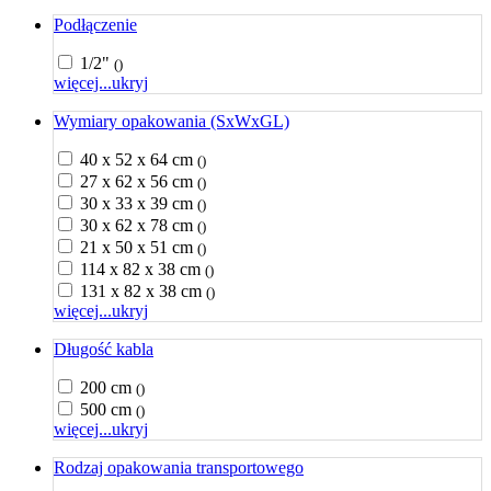
Podłączenie
1/2"
()
więcej...
ukryj
Wymiary opakowania (SxWxGL)
40 x 52 x 64 cm
()
27 x 62 x 56 cm
()
30 x 33 x 39 cm
()
30 x 62 x 78 cm
()
21 x 50 x 51 cm
()
114 x 82 x 38 cm
()
131 x 82 x 38 cm
()
więcej...
ukryj
Długość kabla
200 cm
()
500 cm
()
więcej...
ukryj
Rodzaj opakowania transportowego