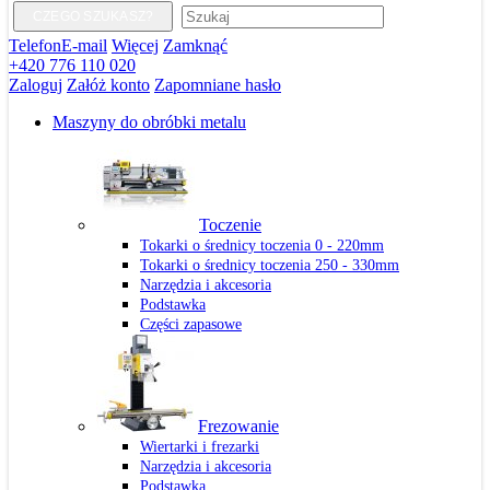
CZEGO SZUKASZ?
Telefon
E-mail
Więcej
Zamknąć
+420 776 110 020
Zaloguj
Załóż konto
Zapomniane hasło
Maszyny do obróbki metalu
Toczenie
Tokarki o średnicy toczenia 0 - 220mm
Tokarki o średnicy toczenia 250 - 330mm
Narzędzia i akcesoria
Podstawka
Części zapasowe
Frezowanie
Wiertarki i frezarki
Narzędzia i akcesoria
Podstawka