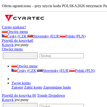
Oferta ograniczona – przy użyciu kodu POLSKA2026 otrzymacie Pańs
Czego szukasz?
Otwórz menu
Česky (CZK)
Slovensky (EUR)
Polski (PLN)
Przejdź do koszyka
0
Koszyk
jest pusty
Otwórz menu
CZEGO SZUKASZ?
Otwórz menu
Česky (CZK)
Slovensky (EUR)
Polski (PLN)
Twoje konto
Zaloguj
Załóż konto
Zapomniane hasło
Przejdź do koszyka
0
0
Toggle Dropdown
Koszyk
jest pusty
CZEGO SZUKASZ?