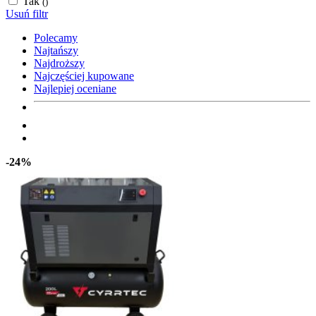
Tak
()
Usuń filtr
Polecamy
Najtańszy
Najdroższy
Najczęściej kupowane
Najlepiej oceniane
-24%