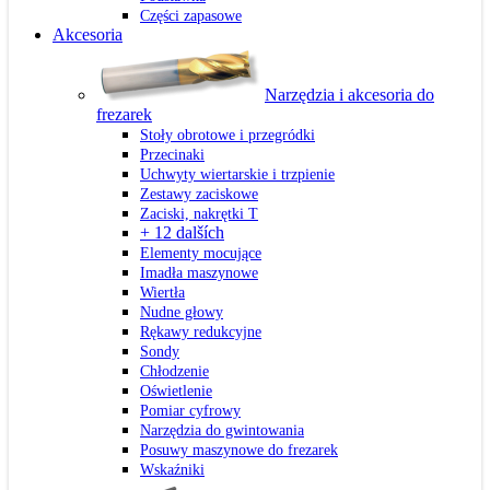
Części zapasowe
Akcesoria
Narzędzia i akcesoria do
frezarek
Stoły obrotowe i przegródki
Przecinaki
Uchwyty wiertarskie i trzpienie
Zestawy zaciskowe
Zaciski, nakrętki T
+ 12 dalších
Elementy mocujące
Imadła maszynowe
Wiertła
Nudne głowy
Rękawy redukcyjne
Sondy
Chłodzenie
Oświetlenie
Pomiar cyfrowy
Narzędzia do gwintowania
Posuwy maszynowe do frezarek
Wskaźniki