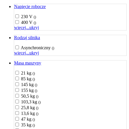
Napięcie robocze
230 V
()
400 V
()
więcej...
ukryj
Rodzaj silnika
Asynchroniczny
()
więcej...
ukryj
Masa maszyny
21 kg
()
85 kg
()
145 kg
()
155 kg
()
50,5 kg
()
103,3 kg
()
25,8 kg
()
13,6 kg
()
47 kg
()
35 kg
()