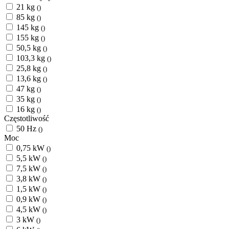
21 kg
()
85 kg
()
145 kg
()
155 kg
()
50,5 kg
()
103,3 kg
()
25,8 kg
()
13,6 kg
()
47 kg
()
35 kg
()
16 kg
()
Częstotliwość
50 Hz
()
Moc
0,75 kW
()
5,5 kW
()
7,5 kW
()
3,8 kW
()
1,5 kW
()
0,9 kW
()
4,5 kW
()
3 kW
()