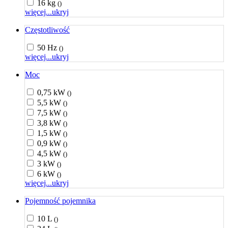
16 kg
()
więcej...
ukryj
Częstotliwość
50 Hz
()
więcej...
ukryj
Moc
0,75 kW
()
5,5 kW
()
7,5 kW
()
3,8 kW
()
1,5 kW
()
0,9 kW
()
4,5 kW
()
3 kW
()
6 kW
()
więcej...
ukryj
Pojemność pojemnika
10 L
()