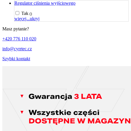
Regulator ciśnienia wyjściowego
Tak
()
więcej...
ukryj
Masz pytanie?
+420 776 110 020
info@cyrrtec.cz
Szybki kontakt