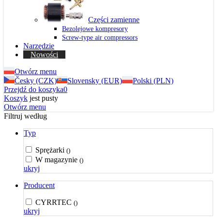
Części zamienne
Bezolejowe kompresory
Screw-type air compressors
Narzędzie
Nowości
Otwórz menu
Česky (CZK)
Slovensky (EUR)
Polski (PLN)
Przejdź do koszyka
0
Koszyk
jest pusty
Otwórz menu
Filtruj według
Typ
Sprężarki
()
W magazynie
()
ukryj
Producent
CYRRTEC
()
ukryj