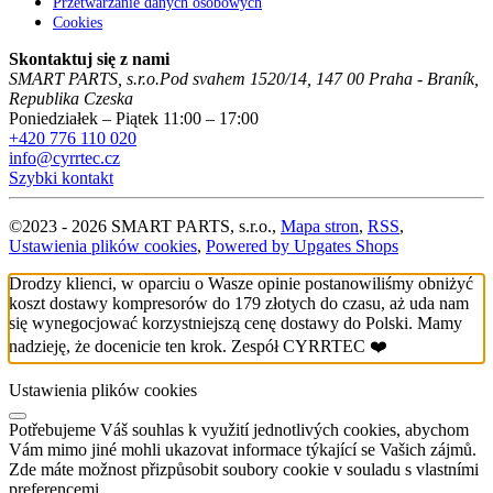
Przetwarzanie danych osobowych
Cookies
Skontaktuj się z nami
SMART PARTS, s.r.o.
Pod svahem 1520/14
,
147 00
Praha - Braník
,
Republika Czeska
Poniedziałek – Piątek 11:00 – 17:00
+420 776 110 020
info@cyrrtec.cz
Szybki kontakt
©
2023 -
2026
SMART PARTS, s.r.o.
,
Mapa stron
,
RSS
,
Ustawienia plików cookies
,
Powered by Upgates Shops
Drodzy klienci, w oparciu o Wasze opinie postanowiliśmy obniżyć
koszt dostawy kompresorów do 179 złotych do czasu, aż uda nam
się wynegocjować korzystniejszą cenę dostawy do Polski. Mamy
nadzieję, że docenicie ten krok. Zespół CYRRTEC ❤️
Ustawienia plików cookies
Potřebujeme Váš souhlas k využití jednotlivých cookies, abychom
Vám mimo jiné mohli ukazovat informace týkající se Vašich zájmů.
Zde máte možnost přizpůsobit soubory cookie v souladu s vlastními
preferencemi.