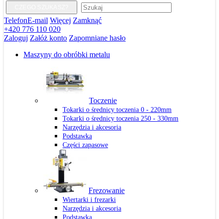
CZEGO SZUKASZ?
Telefon
E-mail
Więcej
Zamknąć
+420 776 110 020
Zaloguj
Załóż konto
Zapomniane hasło
Maszyny do obróbki metalu
Toczenie
Tokarki o średnicy toczenia 0 - 220mm
Tokarki o średnicy toczenia 250 - 330mm
Narzędzia i akcesoria
Podstawka
Części zapasowe
Frezowanie
Wiertarki i frezarki
Narzędzia i akcesoria
Podstawka