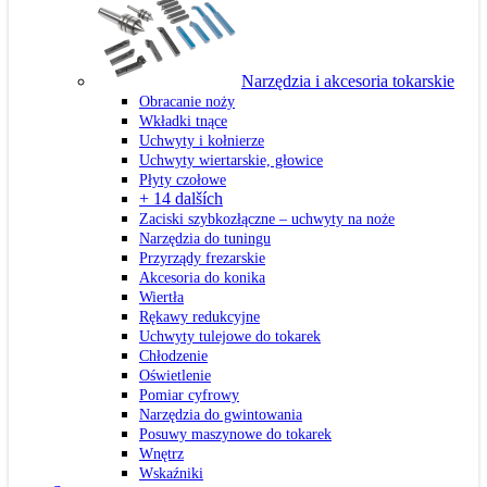
Narzędzia i akcesoria tokarskie
Obracanie noży
Wkładki tnące
Uchwyty i kołnierze
Uchwyty wiertarskie, głowice
Płyty czołowe
+ 14 dalších
Zaciski szybkozłączne – uchwyty na noże
Narzędzia do tuningu
Przyrządy frezarskie
Akcesoria do konika
Wiertła
Rękawy redukcyjne
Uchwyty tulejowe do tokarek
Chłodzenie
Oświetlenie
Pomiar cyfrowy
Narzędzia do gwintowania
Posuwy maszynowe do tokarek
Wnętrz
Wskaźniki