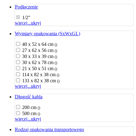
Podłączenie
1/2"
więcej...
ukryj
Wymiary opakowania (SxWxGL)
40 x 52 x 64 cm
()
27 x 62 x 56 cm
()
30 x 33 x 39 cm
()
30 x 62 x 78 cm
()
21 x 50 x 51 cm
()
114 x 82 x 38 cm
()
131 x 82 x 38 cm
()
więcej...
ukryj
Długość kabla
200 cm
()
500 cm
()
więcej...
ukryj
Rodzaj opakowania transportowego