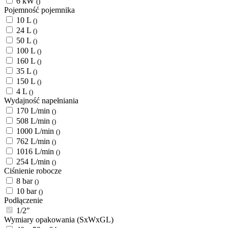
6 kW
()
Pojemność pojemnika
10 L
()
24 L
()
50 L
()
100 L
()
160 L
()
35 L
()
150 L
()
4 L
()
Wydajność napełniania
170 L/min
()
508 L/min
()
1000 L/min
()
762 L/min
()
1016 L/min
()
254 L/min
()
Ciśnienie robocze
8 bar
()
10 bar
()
Podłączenie
1/2"
Wymiary opakowania (SxWxGL)