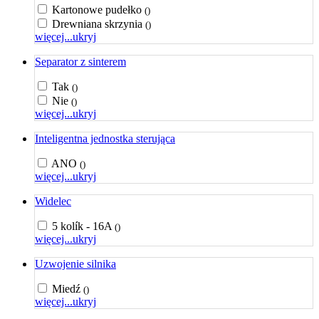
Kartonowe pudełko
()
Drewniana skrzynia
()
więcej...
ukryj
Separator z sinterem
Tak
()
Nie
()
więcej...
ukryj
Inteligentna jednostka sterująca
ANO
()
więcej...
ukryj
Widelec
5 kolík - 16A
()
więcej...
ukryj
Uzwojenie silnika
Miedź
()
więcej...
ukryj