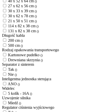
40 x 52 x 64 cm
()
27 x 62 x 56 cm
()
30 x 33 x 39 cm
()
30 x 62 x 78 cm
()
21 x 50 x 51 cm
()
114 x 82 x 38 cm
()
131 x 82 x 38 cm
()
Długość kabla
200 cm
()
500 cm
()
Rodzaj opakowania transportowego
Kartonowe pudełko
()
Drewniana skrzynia
()
Separator z sinterem
Tak
()
Nie
()
Inteligentna jednostka sterująca
ANO
()
Widelec
5 kolík - 16A
()
Uzwojenie silnika
Miedź
()
Regulator ciśnienia wyjściowego