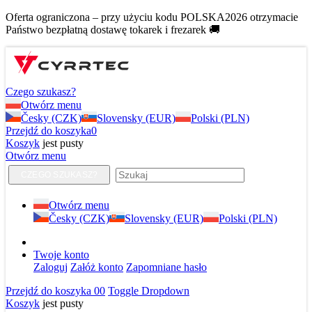
Oferta ograniczona – przy użyciu kodu POLSKA2026 otrzymacie
Państwo bezpłatną dostawę tokarek i frezarek 🚚
Czego szukasz?
Otwórz menu
Česky (CZK)
Slovensky (EUR)
Polski (PLN)
Przejdź do koszyka
0
Koszyk
jest pusty
Otwórz menu
CZEGO SZUKASZ?
Otwórz menu
Česky (CZK)
Slovensky (EUR)
Polski (PLN)
Twoje konto
Zaloguj
Załóż konto
Zapomniane hasło
Przejdź do koszyka
0
0
Toggle Dropdown
Koszyk
jest pusty