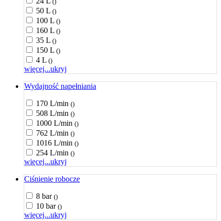
24 L
()
50 L
()
100 L
()
160 L
()
35 L
()
150 L
()
4 L
()
więcej...
ukryj
Wydajność napełniania
170 L/min
()
508 L/min
()
1000 L/min
()
762 L/min
()
1016 L/min
()
254 L/min
()
więcej...
ukryj
Ciśnienie robocze
8 bar
()
10 bar
()
więcej...
ukryj