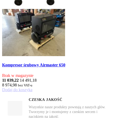
Kompresor śrubowy Airmaster 650
Brak w magazynie
11 039,22
14 491,18
8 974,98
bez VAT-u
Dodaj do koszyka
CZESKA JAKOŚĆ
Wszystkie nasze produkty powstają z naszych głów.
Tworzymy je i montujemy z czeskim sercem i
naciskiem na jakość.