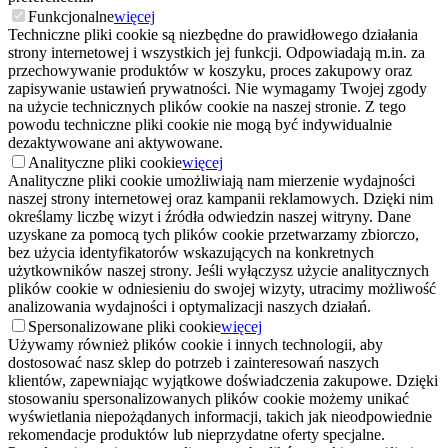
Funkcjonalne
więcej
Techniczne pliki cookie są niezbędne do prawidłowego działania
strony internetowej i wszystkich jej funkcji. Odpowiadają m.in. za
przechowywanie produktów w koszyku, proces zakupowy oraz
zapisywanie ustawień prywatności. Nie wymagamy Twojej zgody
na użycie technicznych plików cookie na naszej stronie. Z tego
powodu techniczne pliki cookie nie mogą być indywidualnie
dezaktywowane ani aktywowane.
Analityczne pliki cookie
więcej
Analityczne pliki cookie umożliwiają nam mierzenie wydajności
naszej strony internetowej oraz kampanii reklamowych. Dzięki nim
określamy liczbę wizyt i źródła odwiedzin naszej witryny. Dane
uzyskane za pomocą tych plików cookie przetwarzamy zbiorczo,
bez użycia identyfikatorów wskazujących na konkretnych
użytkowników naszej strony. Jeśli wyłączysz użycie analitycznych
plików cookie w odniesieniu do swojej wizyty, utracimy możliwość
analizowania wydajności i optymalizacji naszych działań.
Spersonalizowane pliki cookie
więcej
Używamy również plików cookie i innych technologii, aby
dostosować nasz sklep do potrzeb i zainteresowań naszych
klientów, zapewniając wyjątkowe doświadczenia zakupowe. Dzięki
stosowaniu spersonalizowanych plików cookie możemy unikać
wyświetlania niepożądanych informacji, takich jak nieodpowiednie
rekomendacje produktów lub nieprzydatne oferty specjalne.