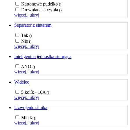
Kartonowe pudełko
()
Drewniana skrzynia
()
więcej...
ukryj
Separator z sinterem
Tak
()
Nie
()
więcej...
ukryj
Inteligentna jednostka sterująca
ANO
()
więcej...
ukryj
Widelec
5 kolík - 16A
()
więcej...
ukryj
Uzwojenie silnika
Miedź
()
więcej...
ukryj