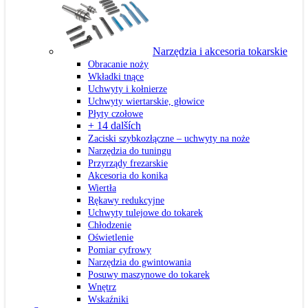
Narzędzia i akcesoria tokarskie
Obracanie noży
Wkładki tnące
Uchwyty i kołnierze
Uchwyty wiertarskie, głowice
Płyty czołowe
+ 14 dalších
Zaciski szybkozłączne – uchwyty na noże
Narzędzia do tuningu
Przyrządy frezarskie
Akcesoria do konika
Wiertła
Rękawy redukcyjne
Uchwyty tulejowe do tokarek
Chłodzenie
Oświetlenie
Pomiar cyfrowy
Narzędzia do gwintowania
Posuwy maszynowe do tokarek
Wnętrz
Wskaźniki