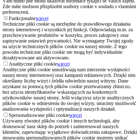
Vám mimo jiné mohli ukazovat informace týkající se Vašich zájmů.
Zde máte možnost přizpůsobit soubory cookie v souladu s vlastními
preferencemi.
Funkcjonalne
więcej
Techniczne pliki cookie są niezbędne do prawidłowego działania
strony internetowej i wszystkich jej funkcji. Odpowiadają m.in. za
przechowywanie produktów w koszyku, proces zakupowy oraz
zapisywanie ustawień prywatności. Nie wymagamy Twojej zgody
na użycie technicznych plików cookie na naszej stronie. Z tego
powodu techniczne pliki cookie nie mogą być indywidualnie
dezaktywowane ani aktywowane.
Analityczne pliki cookie
więcej
Analityczne pliki cookie umożliwiają nam mierzenie wydajności
naszej strony internetowej oraz kampanii reklamowych. Dzięki nim
określamy liczbę wizyt i źródła odwiedzin naszej witryny. Dane
uzyskane za pomocą tych plików cookie przetwarzamy zbiorczo,
bez użycia identyfikatorów wskazujących na konkretnych
użytkowników naszej strony. Jeśli wyłączysz użycie analitycznych
plików cookie w odniesieniu do swojej wizyty, utracimy możliwość
analizowania wydajności i optymalizacji naszych działań.
Spersonalizowane pliki cookie
więcej
Używamy również plików cookie i innych technologii, aby
dostosować nasz sklep do potrzeb i zainteresowań naszych
klientów, zapewniając wyjątkowe doświadczenia zakupowe. Dzięki
stosowaniu spersonalizowanych plików cookie możemy unikać