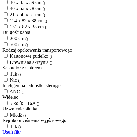
30 x 33 x 39 cm
()
30 x 62 x 78 cm
()
21 x 50 x 51 cm
()
114 x 82 x 38 cm
()
131 x 82 x 38 cm
()
Długość kabla
200 cm
()
500 cm
()
Rodzaj opakowania transportowego
Kartonowe pudełko
()
Drewniana skrzynia
()
Separator z sinterem
Tak
()
Nie
()
Inteligentna jednostka sterująca
ANO
()
Widelec
5 kolík - 16A
()
Uzwojenie silnika
Miedź
()
Regulator ciśnienia wyjściowego
Tak
()
Usuń filtr