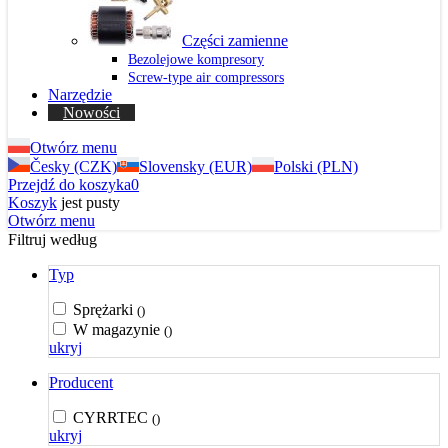
Części zamienne
Bezolejowe kompresory
Screw-type air compressors
Narzędzie
Nowości
Otwórz menu
Česky (CZK)
Slovensky (EUR)
Polski (PLN)
Przejdź do koszyka
0
Koszyk
jest pusty
Otwórz menu
Filtruj według
Typ
Sprężarki
()
W magazynie
()
ukryj
Producent
CYRRTEC
()
ukryj