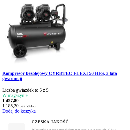
Kompresor bezolejowy CYRRTEC FLEXI 50 HFS, 3 lata
gwarancji
Liczba gwiazdek to 5 z 5
W magazynie
1 457,80
1 185,20
bez VAT-u
Dodaj do koszyka
CZESKA JAKOŚĆ