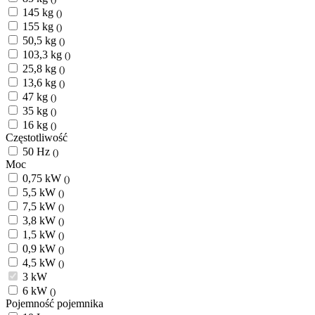
145 kg
()
155 kg
()
50,5 kg
()
103,3 kg
()
25,8 kg
()
13,6 kg
()
47 kg
()
35 kg
()
16 kg
()
Częstotliwość
50 Hz
()
Moc
0,75 kW
()
5,5 kW
()
7,5 kW
()
3,8 kW
()
1,5 kW
()
0,9 kW
()
4,5 kW
()
3 kW
6 kW
()
Pojemność pojemnika