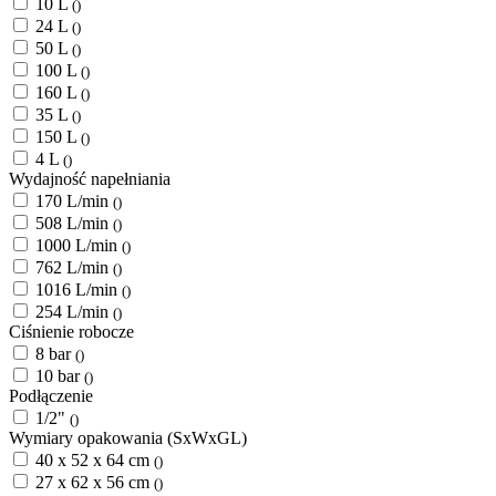
10 L
()
24 L
()
50 L
()
100 L
()
160 L
()
35 L
()
150 L
()
4 L
()
Wydajność napełniania
170 L/min
()
508 L/min
()
1000 L/min
()
762 L/min
()
1016 L/min
()
254 L/min
()
Ciśnienie robocze
8 bar
()
10 bar
()
Podłączenie
1/2"
()
Wymiary opakowania (SxWxGL)
40 x 52 x 64 cm
()
27 x 62 x 56 cm
()