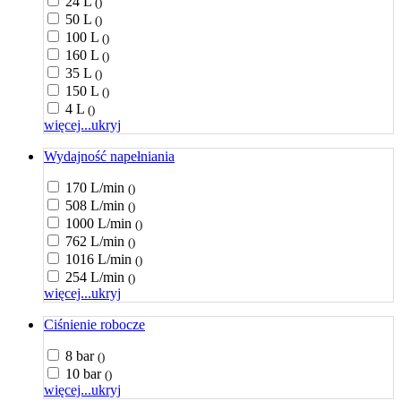
24 L
()
50 L
()
100 L
()
160 L
()
35 L
()
150 L
()
4 L
()
więcej...
ukryj
Wydajność napełniania
170 L/min
()
508 L/min
()
1000 L/min
()
762 L/min
()
1016 L/min
()
254 L/min
()
więcej...
ukryj
Ciśnienie robocze
8 bar
()
10 bar
()
więcej...
ukryj