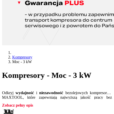
Kompresory
Moc - 3 kW
Kompresory - Moc - 3 kW
Odkryj
wydajność
i
niezawodność
bezolejowych kompresorów
MAXTOOL, które zapewniają najwyższą jakość pracy bez
konieczności regularnej konserwacji wymaganej w wersjach
Zobacz pełny opis
olejowych. Nasza szeroka gama kompresorów bezolejowych
została zaprojektowana do różnych zastosowań – od domowych