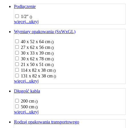
Podłączenie
1/2"
()
więcej...
ukryj
Wymiary opakowania (SxWxGL)
40 x 52 x 64 cm
()
27 x 62 x 56 cm
()
30 x 33 x 39 cm
()
30 x 62 x 78 cm
()
21 x 50 x 51 cm
()
114 x 82 x 38 cm
()
131 x 82 x 38 cm
()
więcej...
ukryj
Długość kabla
200 cm
()
500 cm
()
więcej...
ukryj
Rodzaj opakowania transportowego