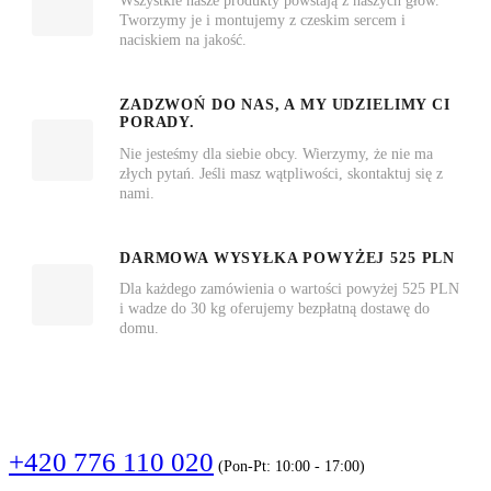
Wszystkie nasze produkty powstają z naszych głów.
Tworzymy je i montujemy z czeskim sercem i
naciskiem na jakość.
ZADZWOŃ DO NAS, A MY UDZIELIMY CI
PORADY.
Nie jesteśmy dla siebie obcy. Wierzymy, że nie ma
złych pytań. Jeśli masz wątpliwości, skontaktuj się z
nami.
DARMOWA WYSYŁKA POWYŻEJ 525 PLN
Dla każdego zamówienia o wartości powyżej 525 PLN
i wadze do 30 kg oferujemy bezpłatną dostawę do
domu.
DZWOŃCIE
+420 776 110 020
(Pon-Pt: 10:00 - 17:00)