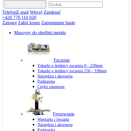
CZEGO SZUKASZ?
Telefon
E-mail
Więcej
Zamknąć
+420 776 110 020
Zaloguj
Załóż konto
Zapomniane hasło
Maszyny do obróbki metalu
Toczenie
Tokarki o średnicy toczenia 0 - 220mm
Tokarki o średnicy toczenia 250 - 330mm
Narzędzia i akcesoria
Podstawka
Części zapasowe
Frezowanie
Wiertarki i frezarki
Narzędzia i akcesoria
Podstawka