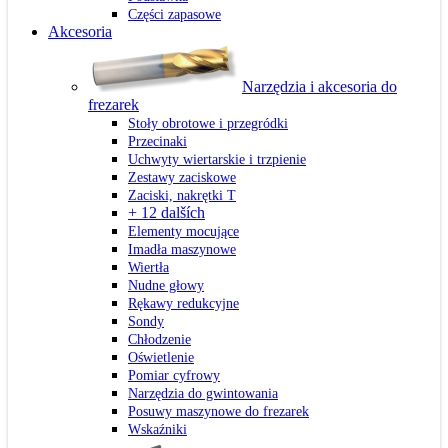
Części zapasowe
Akcesoria
Narzędzia i akcesoria do
frezarek
Stoły obrotowe i przegródki
Przecinaki
Uchwyty wiertarskie i trzpienie
Zestawy zaciskowe
Zaciski, nakrętki T
+ 12 dalších
Elementy mocujące
Imadła maszynowe
Wiertła
Nudne głowy
Rękawy redukcyjne
Sondy
Chłodzenie
Oświetlenie
Pomiar cyfrowy
Narzędzia do gwintowania
Posuwy maszynowe do frezarek
Wskaźniki