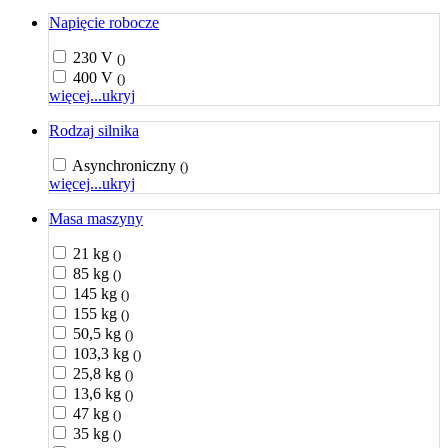
Napięcie robocze
230 V
()
400 V
()
więcej...
ukryj
Rodzaj silnika
Asynchroniczny
()
więcej...
ukryj
Masa maszyny
21 kg
()
85 kg
()
145 kg
()
155 kg
()
50,5 kg
()
103,3 kg
()
25,8 kg
()
13,6 kg
()
47 kg
()
35 kg
()