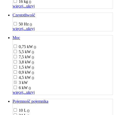
16 kg
()
więcej...
ukryj
Częstotliwość
50 Hz
()
więcej...
ukryj
Moc
0,75 kW
()
5,5 kW
()
7,5 kW
()
3,8 kW
()
1,5 kW
()
0,9 kW
()
4,5 kW
()
3 kW
6 kW
()
więcej...
ukryj
Pojemność pojemnika
10 L
()