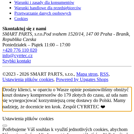
Warunki i zasady dla konsumentów
Warunki handlowe dla przedsiębiorców
Przetwarzanie danych osobowych
Cookies
Skontaktuj się z nami
SMART PARTS, s.r.o.
Pod svahem 1520/14
,
147 00
Praha - Braník
,
Republika Czeska
Poniedziałek – Piątek 11:00 – 17:00
+420 776 110 020
info@cyrrtec.cz
Szybki kontakt
©
2023 -
2026
SMART PARTS, s.r.o.
,
Mapa stron
,
RSS
,
Ustawienia plików cookies
,
Powered by Upgates Shops
Drodzy klienci, w oparciu o Wasze opinie postanowiliśmy obniżyć
koszt dostawy kompresorów do 179 złotych do czasu, aż uda nam
się wynegocjować korzystniejszą cenę dostawy do Polski. Mamy
nadzieję, że docenicie ten krok. Zespół CYRRTEC ❤️
Ustawienia plików cookies
Potřebujeme Váš souhlas k využití jednotlivých cookies, abychom