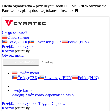
Oferta ograniczona – przy użyciu kodu POLSKA2026 otrzymacie
Państwo bezpłatną dostawę tokarek i frezarek 🚚
Czego szukasz?
Otwórz menu
Česky (CZK)
Slovensky (EUR)
Polski (PLN)
Przejdź do koszyka
0
Koszyk
jest pusty
Otwórz menu
CZEGO SZUKASZ?
Otwórz menu
Česky (CZK)
Slovensky (EUR)
Polski (PLN)
Twoje konto
Zaloguj
Załóż konto
Zapomniane hasło
Przejdź do koszyka
0
0
Toggle Dropdown
Koszyk
jest pusty