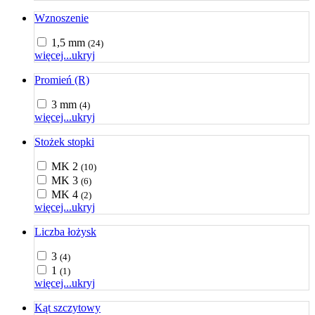
Wznoszenie
1,5 mm
(24)
więcej...
ukryj
Promień (R)
3 mm
(4)
więcej...
ukryj
Stożek stopki
MK 2
(10)
MK 3
(6)
MK 4
(2)
więcej...
ukryj
Liczba łożysk
3
(4)
1
(1)
więcej...
ukryj
Kąt szczytowy