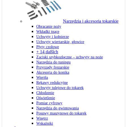
Narzędzia i akcesoria tokarskie
Obracanie noży
Wkładki tnące
Uchwyty i kołnierze
Uchwyty wiertarskie, głowice
Płyty czołowe
+ 14 dalších
Zaciski szybkozłączne – uchwyty na noże
Narzędzia do tuningu
Przyrządy frezarskie
Akcesoria do konika
Wiertła
Rękawy redukcyjne
Uchwyty tulejowe do tokarek
Chłodzenie
Oświetlenie
Pomiar cyfrowy
Narzędzia do gwintowania
Posuwy maszynowe do tokarek
Wnętrz
Wskaźniki