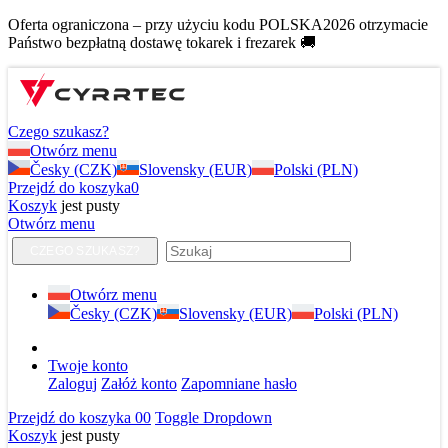
Oferta ograniczona – przy użyciu kodu POLSKA2026 otrzymacie
Państwo bezpłatną dostawę tokarek i frezarek 🚚
Czego szukasz?
Otwórz menu
Česky (CZK)
Slovensky (EUR)
Polski (PLN)
Przejdź do koszyka
0
Koszyk
jest pusty
Otwórz menu
CZEGO SZUKASZ?
Otwórz menu
Česky (CZK)
Slovensky (EUR)
Polski (PLN)
Twoje konto
Zaloguj
Załóż konto
Zapomniane hasło
Przejdź do koszyka
0
0
Toggle Dropdown
Koszyk
jest pusty