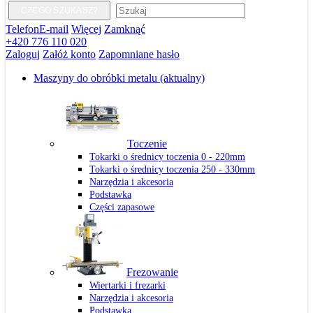
CZEGO SZUKASZ?
Telefon
E-mail
Więcej
Zamknąć
+420 776 110 020
Zaloguj
Załóż konto
Zapomniane hasło
Maszyny do obróbki metalu
(aktualny)
Toczenie
Tokarki o średnicy toczenia 0 - 220mm
Tokarki o średnicy toczenia 250 - 330mm
Narzędzia i akcesoria
Podstawka
Części zapasowe
Frezowanie
Wiertarki i frezarki
Narzędzia i akcesoria
Podstawka