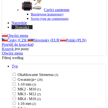
Części zamienne
Bezolejowe kompresory
Screw-type air compressors
Narzędzie
Nowości
Otwórz menu
Česky (CZK)
Slovensky (EUR)
Polski (PLN)
Przejdź do koszyka
0
Koszyk
jest pusty
Otwórz menu
Filtruj według
Typ
Okablowanie Siemensa
(3)
Gwarancja+
(28)
1-10 mm
(3)
MK2 - M10
(1)
MK3 - M12
(2)
MK4 - M16
(2)
1-16 mm
(2)