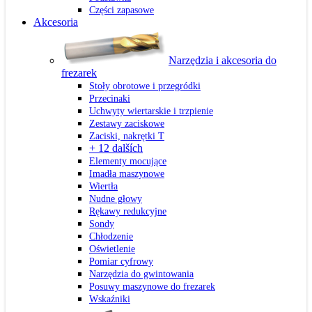
Części zapasowe
Akcesoria
Narzędzia i akcesoria do
frezarek
Stoły obrotowe i przegródki
Przecinaki
Uchwyty wiertarskie i trzpienie
Zestawy zaciskowe
Zaciski, nakrętki T
+ 12 dalších
Elementy mocujące
Imadła maszynowe
Wiertła
Nudne głowy
Rękawy redukcyjne
Sondy
Chłodzenie
Oświetlenie
Pomiar cyfrowy
Narzędzia do gwintowania
Posuwy maszynowe do frezarek
Wskaźniki