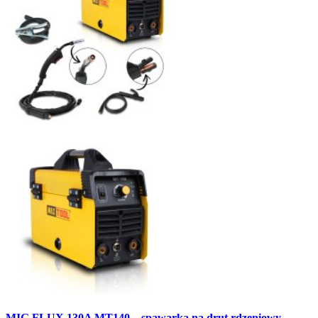
MIG FLUX 130A MT140 – spawarka na drut rdzeniowy,