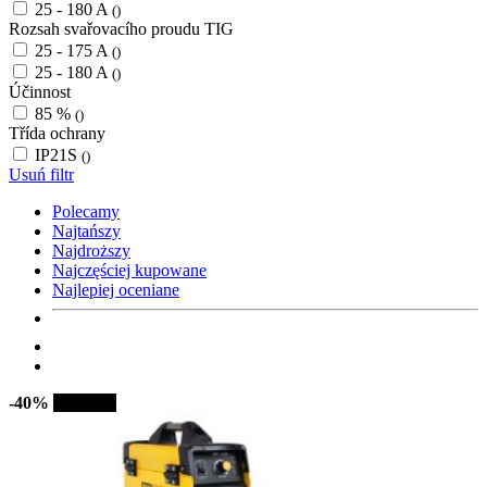
25 - 180 A
()
Rozsah svařovacího proudu TIG
25 - 175 A
()
25 - 180 A
()
Účinnost
85 %
()
Třída ochrany
IP21S
()
Usuń filtr
Polecamy
Najtańszy
Najdroższy
Najczęściej kupowane
Najlepiej oceniane
-40%
Sprzedaż