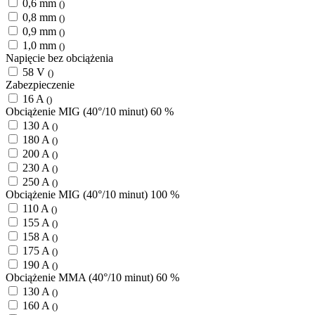
0,6 mm
()
0,8 mm
()
0,9 mm
()
1,0 mm
()
Napięcie bez obciążenia
58 V
()
Zabezpieczenie
16 A
()
Obciążenie MIG (40°/10 minut) 60 %
130 A
()
180 A
()
200 A
()
230 A
()
250 A
()
Obciążenie MIG (40°/10 minut) 100 %
110 A
()
155 A
()
158 A
()
175 A
()
190 A
()
Obciążenie MMA (40°/10 minut) 60 %
130 A
()
160 A
()