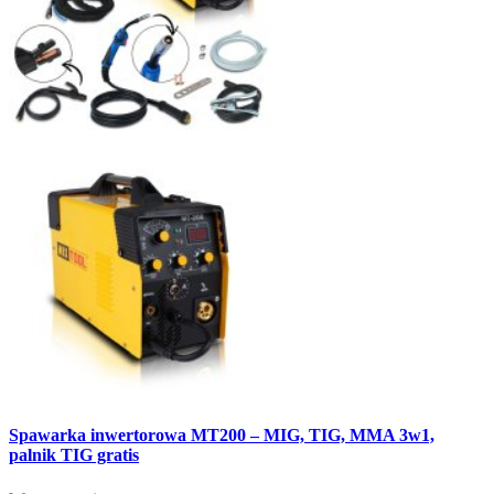
Spawarka inwertorowa MT200 – MIG, TIG, MMA 3w1,
palnik TIG gratis