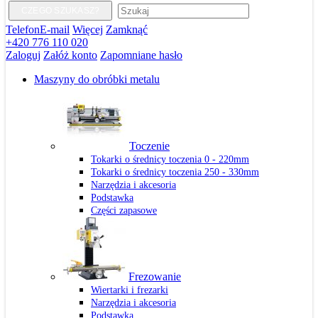
CZEGO SZUKASZ?
Telefon
E-mail
Więcej
Zamknąć
+420 776 110 020
Zaloguj
Załóż konto
Zapomniane hasło
Maszyny do obróbki metalu
Toczenie
Tokarki o średnicy toczenia 0 - 220mm
Tokarki o średnicy toczenia 250 - 330mm
Narzędzia i akcesoria
Podstawka
Części zapasowe
Frezowanie
Wiertarki i frezarki
Narzędzia i akcesoria
Podstawka