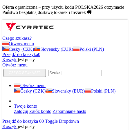
Oferta ograniczona – przy użyciu kodu POLSKA2026 otrzymacie
Państwo bezpłatną dostawę tokarek i frezarek 🚚
Czego szukasz?
Otwórz menu
Česky (CZK)
Slovensky (EUR)
Polski (PLN)
Przejdź do koszyka
0
Koszyk
jest pusty
Otwórz menu
CZEGO SZUKASZ?
Otwórz menu
Česky (CZK)
Slovensky (EUR)
Polski (PLN)
Twoje konto
Zaloguj
Załóż konto
Zapomniane hasło
Przejdź do koszyka
0
0
Toggle Dropdown
Koszyk
jest pusty