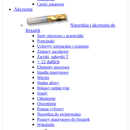
Części zapasowe
Akcesoria
Narzędzia i akcesoria do
frezarek
Stoły obrotowe i przegródki
Przecinaki
Uchwyty wiertarskie i trzpienie
Zestawy zaciskowe
Zaciski, nakrętki T
+ 12 dalších
Elementy mocujące
Imadła maszynowe
Wiertła
Nudne głowy
Rękawy redukcyjne
Sondy
Chłodzenie
Oświetlenie
Pomiar cyfrowy
Narzędzia do gwintowania
Posuwy maszynowe do frezarek
Wskaźniki