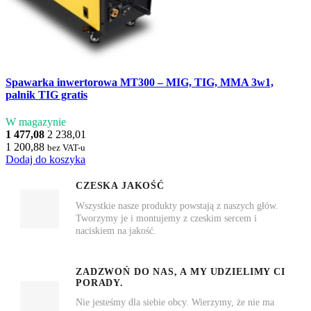
Spawarka inwertorowa MT300 – MIG, TIG, MMA 3w1,
palnik TIG gratis
W magazynie
1 477,08
2 238,01
1 200,88
bez VAT-u
Dodaj do koszyka
CZESKA JAKOŚĆ
Wszystkie nasze produkty powstają z naszych głów.
Tworzymy je i montujemy z czeskim sercem i
naciskiem na jakość.
ZADZWOŃ DO NAS, A MY UDZIELIMY CI
PORADY.
Nie jesteśmy dla siebie obcy. Wierzymy, że nie ma