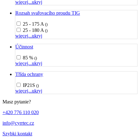
więcej...
ukryj
Rozsah svařovacího proudu TIG
25 - 175 A
()
25 - 180 A
()
więcej...
ukryj
Účinnost
85 %
()
więcej...
ukryj
Třída ochrany
IP21S
()
więcej...
ukryj
Masz pytanie?
+420 776 110 020
info@cyrrtec.cz
Szybki kontakt