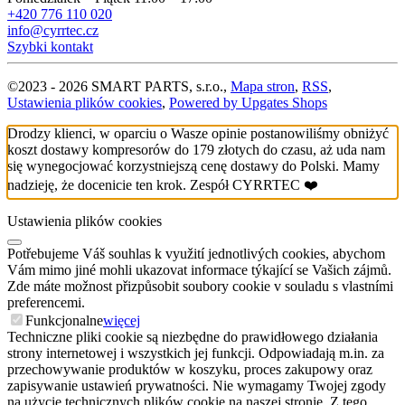
+420 776 110 020
info@cyrrtec.cz
Szybki kontakt
©
2023 -
2026
SMART PARTS, s.r.o.
,
Mapa stron
,
RSS
,
Ustawienia plików cookies
,
Powered by Upgates Shops
Drodzy klienci, w oparciu o Wasze opinie postanowiliśmy obniżyć
koszt dostawy kompresorów do 179 złotych do czasu, aż uda nam
się wynegocjować korzystniejszą cenę dostawy do Polski. Mamy
nadzieję, że docenicie ten krok. Zespół CYRRTEC ❤️
Ustawienia plików cookies
Potřebujeme Váš souhlas k využití jednotlivých cookies, abychom
Vám mimo jiné mohli ukazovat informace týkající se Vašich zájmů.
Zde máte možnost přizpůsobit soubory cookie v souladu s vlastními
preferencemi.
Funkcjonalne
więcej
Techniczne pliki cookie są niezbędne do prawidłowego działania
strony internetowej i wszystkich jej funkcji. Odpowiadają m.in. za
przechowywanie produktów w koszyku, proces zakupowy oraz
zapisywanie ustawień prywatności. Nie wymagamy Twojej zgody
na użycie technicznych plików cookie na naszej stronie. Z tego