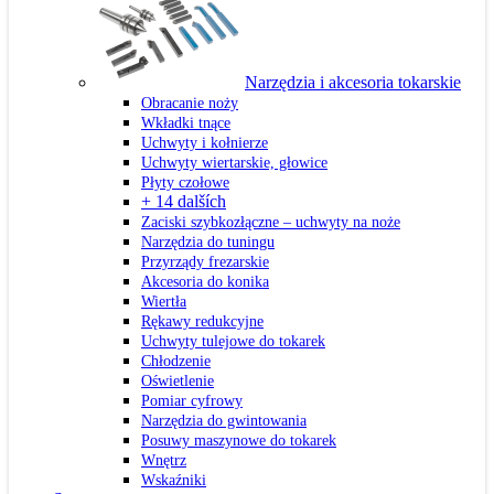
Narzędzia i akcesoria tokarskie
Obracanie noży
Wkładki tnące
Uchwyty i kołnierze
Uchwyty wiertarskie, głowice
Płyty czołowe
+ 14 dalších
Zaciski szybkozłączne – uchwyty na noże
Narzędzia do tuningu
Przyrządy frezarskie
Akcesoria do konika
Wiertła
Rękawy redukcyjne
Uchwyty tulejowe do tokarek
Chłodzenie
Oświetlenie
Pomiar cyfrowy
Narzędzia do gwintowania
Posuwy maszynowe do tokarek
Wnętrz
Wskaźniki