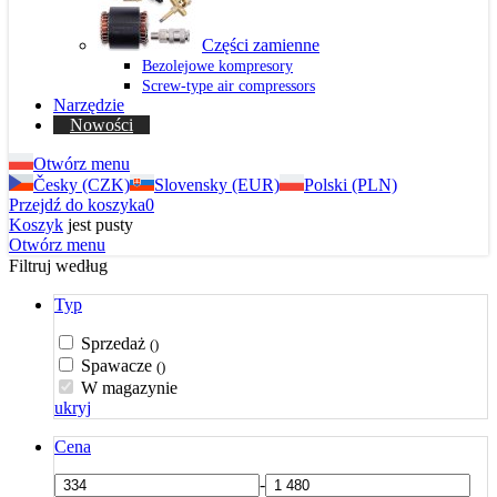
Części zamienne
Bezolejowe kompresory
Screw-type air compressors
Narzędzie
Nowości
Otwórz menu
Česky (CZK)
Slovensky (EUR)
Polski (PLN)
Przejdź do koszyka
0
Koszyk
jest pusty
Otwórz menu
Filtruj według
Typ
Sprzedaż
()
Spawacze
()
W magazynie
ukryj
Cena
-