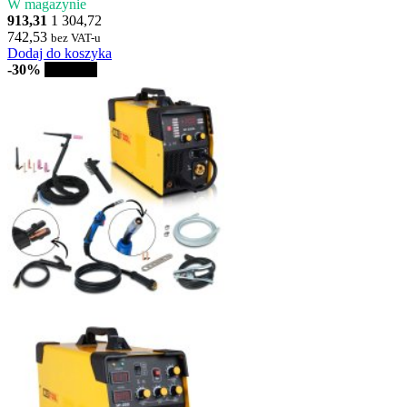
W magazynie
913,31
1 304,72
742,53
bez VAT-u
Dodaj do koszyka
-30%
Sprzedaż