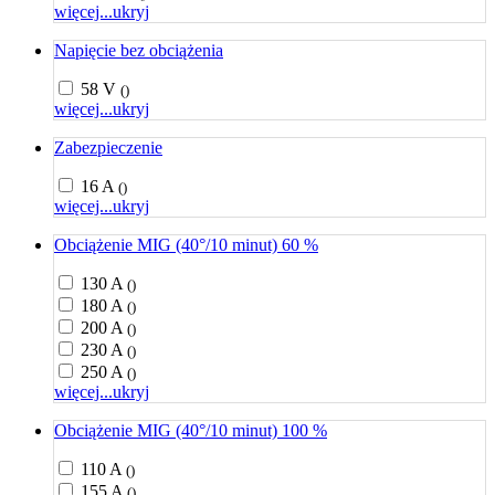
więcej...
ukryj
Napięcie bez obciążenia
58 V
()
więcej...
ukryj
Zabezpieczenie
16 A
()
więcej...
ukryj
Obciążenie MIG (40°/10 minut) 60 %
130 A
()
180 A
()
200 A
()
230 A
()
250 A
()
więcej...
ukryj
Obciążenie MIG (40°/10 minut) 100 %
110 A
()
155 A
()