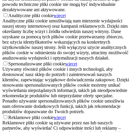
powodu techniczne pliki cookie nie mogą być indywidualnie
dezaktywowane ani aktywowane.
Analityczne pliki cookie
więcej
Analityczne pliki cookie umożliwiają nam mierzenie wydajności
naszej strony internetowej oraz kampanii reklamowych. Dzięki nim
określamy liczbę wizyt i źródła odwiedzin naszej witryny. Dane
uzyskane za pomocą tych plików cookie przetwarzamy zbiorczo,
bez użycia identyfikatorów wskazujących na konkretnych
użytkowników naszej strony. Jeśli wyłączysz użycie analitycznych
plików cookie w odniesieniu do swojej wizyty, utracimy możliwość
analizowania wydajności i optymalizacji naszych działań.
Spersonalizowane pliki cookie
więcej
Używamy również plików cookie i innych technologii, aby
dostosować nasz sklep do potrzeb i zainteresowań naszych
klientów, zapewniając wyjątkowe doświadczenia zakupowe. Dzięki
stosowaniu spersonalizowanych plików cookie możemy unikać
wyświetlania niepożądanych informacji, takich jak nieodpowiednie
rekomendacje produktów lub nieprzydatne oferty specjalne.
Ponadto używanie spersonalizowanych plików cookie umożliwia
nam oferowanie dodatkowych funkcji, takich jak rekomendacje
produktów dopasowane do Twoich potrzeb.
Reklamowe pliki cookie
więcej
Reklamowe pliki cookie są używane przez nas lub naszych
partnerów, aby wyświetlać Ci odpowiednie treści lub reklamy –