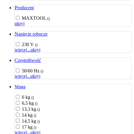
Producent
MAXTOOL
()
ukryj
Napięcie robocze
230 V
()
więcej...
ukryj
Częstotliwość
50/60 Hz
()
więcej...
ukryj
Waga
6 kg
()
6,5 kg
()
13,3 kg
()
14 kg
()
14,5 kg
()
17 kg
()
więcej...
ukryj