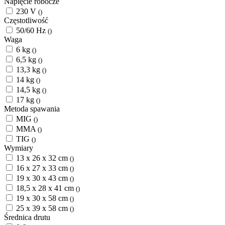
Napięcie robocze
230 V
()
Częstotliwość
50/60 Hz
()
Waga
6 kg
()
6,5 kg
()
13,3 kg
()
14 kg
()
14,5 kg
()
17 kg
()
Metoda spawania
MIG
()
MMA
()
TIG
()
Wymiary
13 x 26 x 32 cm
()
16 x 27 x 33 cm
()
19 x 30 x 43 cm
()
18,5 x 28 x 41 cm
()
19 x 30 x 58 cm
()
25 x 39 x 58 cm
()
Średnica drutu