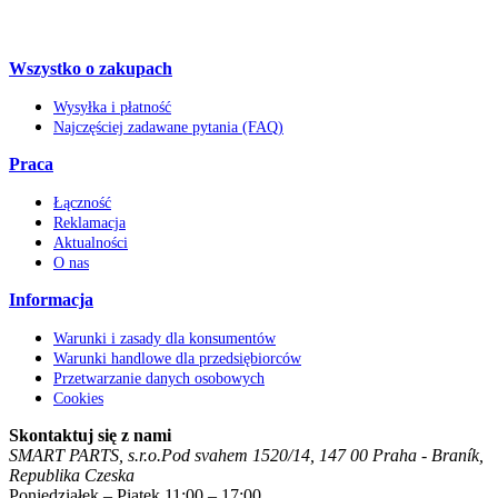
Wszystko o zakupach
Wysyłka i płatność
Najczęściej zadawane pytania (FAQ)
Praca
Łączność
Reklamacja
Aktualności
O nas
Informacja
Warunki i zasady dla konsumentów
Warunki handlowe dla przedsiębiorców
Przetwarzanie danych osobowych
Cookies
Skontaktuj się z nami
SMART PARTS, s.r.o.
Pod svahem 1520/14
,
147 00
Praha - Braník
,
Republika Czeska
Poniedziałek – Piątek 11:00 – 17:00