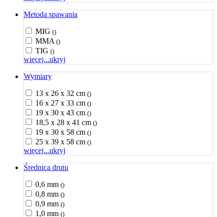
Metoda spawania
MIG
()
MMA
()
TIG
()
więcej...
ukryj
Wymiary
13 x 26 x 32 cm
()
16 x 27 x 33 cm
()
19 x 30 x 43 cm
()
18,5 x 28 x 41 cm
()
19 x 30 x 58 cm
()
25 x 39 x 58 cm
()
więcej...
ukryj
Średnica drutu
0,6 mm
()
0,8 mm
()
0,9 mm
()
1,0 mm
()