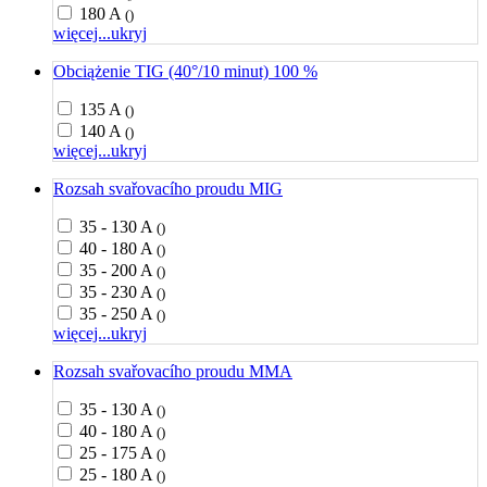
180 A
()
więcej...
ukryj
Obciążenie TIG (40°/10 minut) 100 %
135 A
()
140 A
()
więcej...
ukryj
Rozsah svařovacího proudu MIG
35 - 130 A
()
40 - 180 A
()
35 - 200 A
()
35 - 230 A
()
35 - 250 A
()
więcej...
ukryj
Rozsah svařovacího proudu MMA
35 - 130 A
()
40 - 180 A
()
25 - 175 A
()
25 - 180 A
()