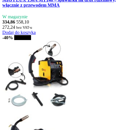
włącznie z przewodem MMA
W magazynie
334,86
558,10
272,24
bez VAT-u
Dodaj do koszyka
-40%
Sprzedaż